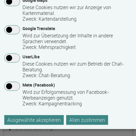
Google Maps
Präsenzveranstaltung
Diese Cookies nutzen wir zur Anzeige von
Kartenmaterial.
Zweck
:
Kartendarstellung
Keramik, Yoga und Mee(h)r
Termin
Ort
Zeitmuster
Lehr- und Lernform
Google Translate
17.08.2026 - 21.08.2026
Wird zur Übersetzung der Inhalte in andere
17509 Lubmin
Sprachen verwendet.
Zweck
:
Mehrsprachigkeit
Vollzeit
UserLike
Präsenzveranstaltung
Diese Cookies nutzen wir zum Betrieb der Chat-
Beratung.
Zweck
:
Chat-Beratung
Bilanzbuchhalter IHK - Intensivlehrgang
Meta (Facebook)
(schriftliche Prüfung)
Wird zur Erfolgsmessung von Facebook-
Termin
Ort
Zeitmuster
Lehr- und Lernform
Werbeanzeigen genutzt.
17.08.2026 - 23.08.2026
Zweck
:
Kampagnentracking
60314 Frankfurt
Vollzeit
Ausgewählte akzeptieren
Allen zustimmen
Blended Learning