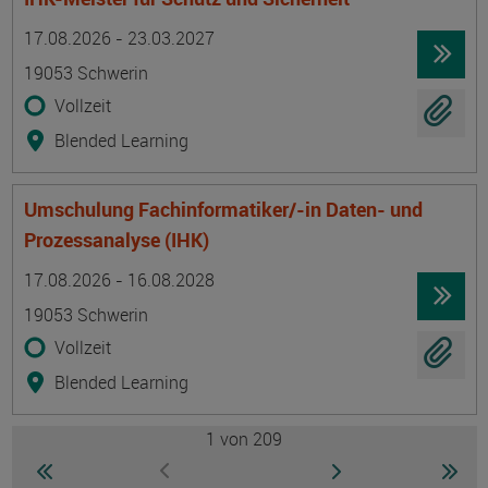
Termin
Ort
Zeitmuster
Lehr- und Lernform
17.08.2026 - 23.03.2027
19053 Schwerin
Vollzeit
Blended Learning
Umschulung Fachinformatiker/-in Daten- und
Prozessanalyse (IHK)
Termin
Ort
Zeitmuster
Lehr- und Lernform
17.08.2026 - 16.08.2028
19053 Schwerin
Vollzeit
Blended Learning
1
von 209
Seite
zur ersten Seite wechseln
zur nächsten Seite
zur 
zur vorherigen Seite wechseln