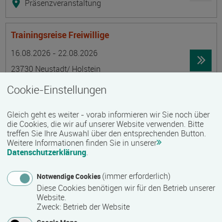
Präsenzveranstaltung
Trainingsreise Freiwillige
Termin
Ort
Zeitmuster
Lehr- und Lernform
16.08.2026 - 22.08.2026
23730 Neustadt/ Holstein
Vollzeit
Cookie-Einstellungen
Präsenzveranstaltung
Gleich geht es weiter - vorab informieren wir Sie noch über
die Cookies, die wir auf unserer Website verwenden. Bitte
Ökonomische Grundkenntnisse:
treffen Sie Ihre Auswahl über den entsprechenden Button.
Weitere Informationen finden Sie in unserer
Zusammenhänge verstehen - betrieblich aktiv
Datenschutzerklärung
.
werden!
Termin
Ort
Zeitmuster
Lehr- und Lernform
(immer erforderlich)
Notwendige Cookies
17.08.2026 - 21.08.2026
Diese Cookies benötigen wir für den Betrieb unserer
13595 Berlin
Website.
Zweck
:
Betrieb der Website
Vollzeit