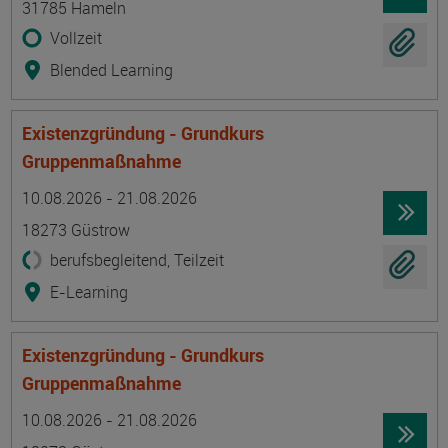
31785 Hameln
Vollzeit
Blended Learning
Existenzgründung - Grundkurs
Gruppenmaßnahme
Termin
Ort
Zeitmuster
Lehr- und Lernform
10.08.2026 - 21.08.2026
18273 Güstrow
berufsbegleitend, Teilzeit
E-Learning
Existenzgründung - Grundkurs
Gruppenmaßnahme
Termin
Ort
Zeitmuster
Lehr- und Lernform
10.08.2026 - 21.08.2026