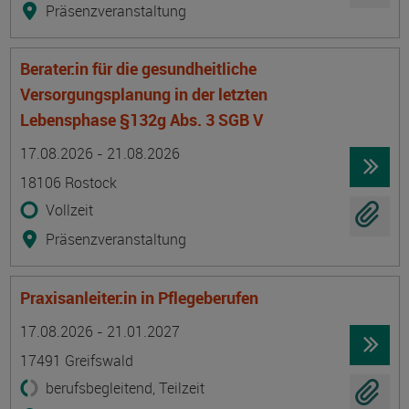
Präsenzveranstaltung
Berater:in für die gesundheitliche
Versorgungsplanung in der letzten
Lebensphase §132g Abs. 3 SGB V
Termin
Ort
Zeitmuster
Lehr- und Lernform
17.08.2026 - 21.08.2026
18106 Rostock
Vollzeit
Präsenzveranstaltung
Praxisanleiter:in in Pflegeberufen
Termin
Ort
Zeitmuster
Lehr- und Lernform
17.08.2026 - 21.01.2027
17491 Greifswald
berufsbegleitend, Teilzeit