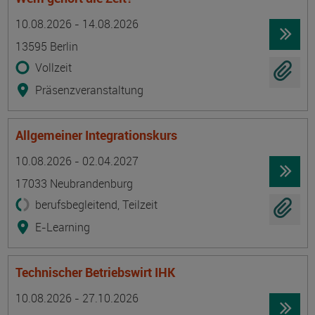
Termin
Ort
Zeitmuster
Lehr- und Lernform
10.08.2026 - 14.08.2026
13595 Berlin
Vollzeit
Präsenzveranstaltung
Allgemeiner Integrationskurs
Termin
Ort
Zeitmuster
Lehr- und Lernform
10.08.2026 - 02.04.2027
17033 Neubrandenburg
berufsbegleitend, Teilzeit
E-Learning
Technischer Betriebswirt IHK
Termin
Ort
Zeitmuster
Lehr- und Lernform
10.08.2026 - 27.10.2026