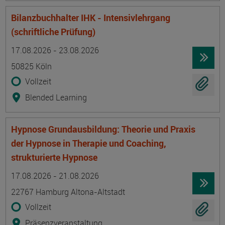
Bilanzbuchhalter IHK - Intensivlehrgang
(schriftliche Prüfung)
Termin
Ort
Zeitmuster
Lehr- und Lernform
17.08.2026 - 23.08.2026
50825 Köln
Vollzeit
Blended Learning
Hypnose Grundausbildung: Theorie und Praxis
der Hypnose in Therapie und Coaching,
strukturierte Hypnose
Termin
Ort
Zeitmuster
Lehr- und Lernform
17.08.2026 - 21.08.2026
22767 Hamburg Altona-Altstadt
Vollzeit
Präsenzveranstaltung