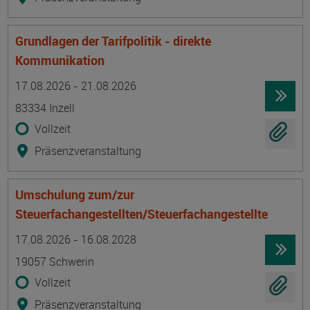
Grundlagen der Tarifpolitik - direkte
Kommunikation
Termin
Ort
Zeitmuster
Lehr- und Lernform
17.08.2026 - 21.08.2026
83334 Inzell
Vollzeit
Präsenzveranstaltung
Umschulung zum/zur
Steuerfachangestellten/Steuerfachangestellte
Termin
Ort
Zeitmuster
Lehr- und Lernform
17.08.2026 - 16.08.2028
19057 Schwerin
Vollzeit
Präsenzveranstaltung