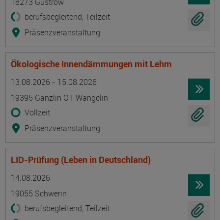
18273 Güstrow
berufsbegleitend, Teilzeit
Präsenzveranstaltung
Ökologische Innendämmungen mit Lehm
Termin
Ort
Zeitmuster
Lehr- und Lernform
13.08.2026 - 15.08.2026
19395 Ganzlin OT Wangelin
Vollzeit
Präsenzveranstaltung
LID-Prüfung (Leben in Deutschland)
Termin
Ort
Zeitmuster
Lehr- und Lernform
14.08.2026
19055 Schwerin
berufsbegleitend, Teilzeit