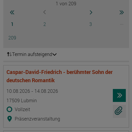
1
von 209
Seite
zur ersten Seite wechseln
zur nächsten Seite
zur 
zur vorherigen Seite wechseln
Seite
Seite
Seite
...
1
2
3
Ausg
Seite
209
Termin aufsteigend
Caspar-David-Friedrich - berühmter Sohn der
deutschen Romantik
Termin
Ort
Zeitmuster
Lehr- und Lernform
10.08.2026 - 14.08.2026
17509 Lubmin
Vollzeit
Präsenzveranstaltung