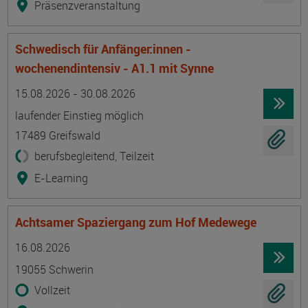
Präsenzveranstaltung
Schwedisch für Anfänger:innen -
wochenendintensiv - A1.1 mit Synne
Termin
Ort
Zeitmuster
Lehr- und Lernform
15.08.2026 - 30.08.2026
laufender Einstieg möglich
17489 Greifswald
berufsbegleitend, Teilzeit
E-Learning
Achtsamer Spaziergang zum Hof Medewege
Termin
Ort
Zeitmuster
Lehr- und Lernform
16.08.2026
19055 Schwerin
Vollzeit