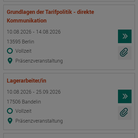
Grundlagen der Tarifpolitik - direkte
Kommunikation
Termin
Ort
Zeitmuster
Lehr- und Lernform
10.08.2026 - 14.08.2026
13595 Berlin
Vollzeit
Präsenzveranstaltung
Lagerarbeiter/in
Termin
Ort
Zeitmuster
Lehr- und Lernform
10.08.2026 - 25.09.2026
17506 Bandelin
Vollzeit
Präsenzveranstaltung