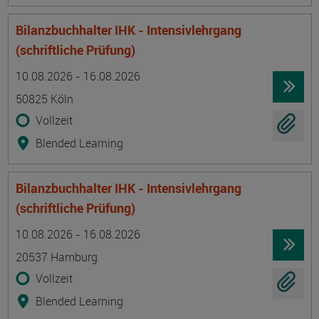
Bilanzbuchhalter IHK - Intensivlehrgang
(schriftliche Prüfung)
Termin
Ort
Zeitmuster
Lehr- und Lernform
10.08.2026 - 16.08.2026
50825 Köln
Vollzeit
Blended Learning
Bilanzbuchhalter IHK - Intensivlehrgang
(schriftliche Prüfung)
Termin
Ort
Zeitmuster
Lehr- und Lernform
10.08.2026 - 16.08.2026
20537 Hamburg
Vollzeit
Blended Learning