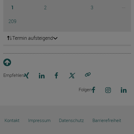
Seite
Seite
Seite
...
1
2
3
Ausg
Seite
209
Termin aufsteigend
Empfehlen
Link kopieren
Folgen
Kontakt
Impressum
Datenschutz
Barrierefreiheit