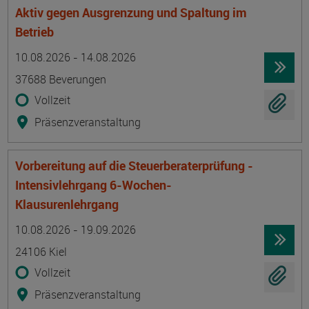
Aktiv gegen Ausgrenzung und Spaltung im
Betrieb
Termin
Ort
Zeitmuster
Lehr- und Lernform
10.08.2026 - 14.08.2026
37688 Beverungen
Vollzeit
Präsenzveranstaltung
Vorbereitung auf die Steuerberaterprüfung -
Intensivlehrgang 6-Wochen-
Klausurenlehrgang
Termin
Ort
Zeitmuster
Lehr- und Lernform
10.08.2026 - 19.09.2026
24106 Kiel
Vollzeit
Präsenzveranstaltung