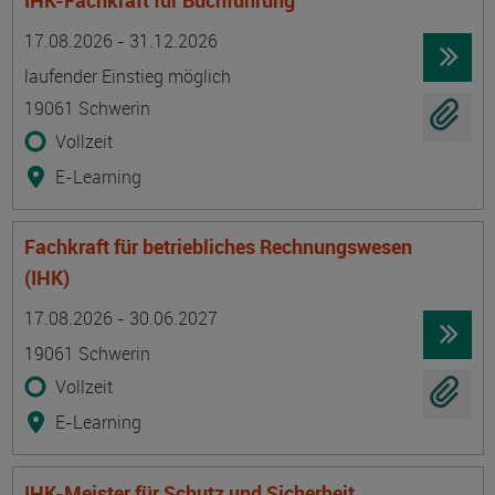
IHK-Fachkraft für Buchführung
Termin
Ort
Zeitmuster
Lehr- und Lernform
17.08.2026 - 31.12.2026
laufender Einstieg möglich
19061 Schwerin
Vollzeit
E-Learning
Fachkraft für betriebliches Rechnungswesen
(IHK)
Termin
Ort
Zeitmuster
Lehr- und Lernform
17.08.2026 - 30.06.2027
19061 Schwerin
Vollzeit
E-Learning
IHK-Meister für Schutz und Sicherheit