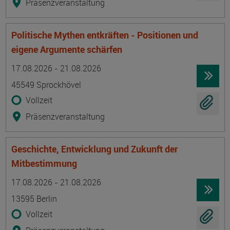
Präsenzveranstaltung
Politische Mythen entkräften - Positionen und
eigene Argumente schärfen
Termin
Ort
Zeitmuster
Lehr- und Lernform
17.08.2026 - 21.08.2026
45549 Sprockhövel
Vollzeit
Präsenzveranstaltung
Geschichte, Entwicklung und Zukunft der
Mitbestimmung
Termin
Ort
Zeitmuster
Lehr- und Lernform
17.08.2026 - 21.08.2026
13595 Berlin
Vollzeit