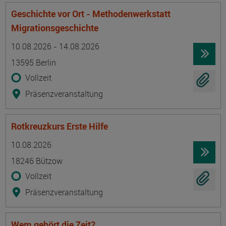
Geschichte vor Ort - Methodenwerkstatt
Migrationsgeschichte
Termin
Ort
Zeitmuster
Lehr- und Lernform
10.08.2026 - 14.08.2026
13595 Berlin
Vollzeit
Präsenzveranstaltung
Rotkreuzkurs Erste Hilfe
Termin
Ort
Zeitmuster
Lehr- und Lernform
10.08.2026
18246 Bützow
Vollzeit
Präsenzveranstaltung
Wem gehört die Zeit?