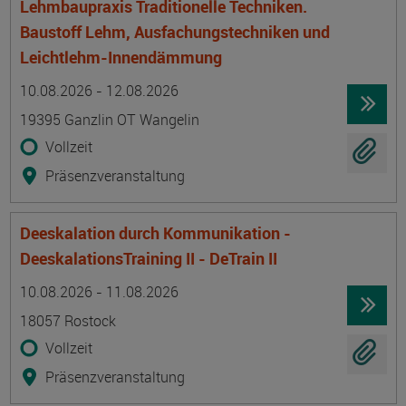
Lehmbaupraxis Traditionelle Techniken.
Baustoff Lehm, Ausfachungstechniken und
Leichtlehm-Innendämmung
Termin
Ort
Zeitmuster
Lehr- und Lernform
10.08.2026 - 12.08.2026
19395 Ganzlin OT Wangelin
Vollzeit
Präsenzveranstaltung
Deeskalation durch Kommunikation -
DeeskalationsTraining II - DeTrain II
Termin
Ort
Zeitmuster
Lehr- und Lernform
10.08.2026 - 11.08.2026
18057 Rostock
Vollzeit
Präsenzveranstaltung