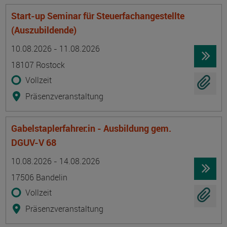
Start-up Seminar für Steuerfachangestellte
(Auszubildende)
Termin
Ort
Zeitmuster
Lehr- und Lernform
10.08.2026 - 11.08.2026
18107 Rostock
Vollzeit
Präsenzveranstaltung
Gabelstaplerfahrer:in - Ausbildung gem.
DGUV-V 68
Termin
Ort
Zeitmuster
Lehr- und Lernform
10.08.2026 - 14.08.2026
17506 Bandelin
Vollzeit
Präsenzveranstaltung