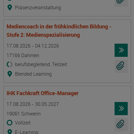
Präsenzveranstaltung
Mediencoach in der frühkindlichen Bildung -
Stufe 2: Medienspezialisierung
Termin
Ort
Zeitmuster
Lehr- und Lernform
17.08.2026 - 04.12.2026
17166 Dahmen
berufsbegleitend, Teilzeit
Blended Learning
IHK Fachkraft Office-Manager
Termin
Ort
Zeitmuster
Lehr- und Lernform
17.08.2026 - 30.05.2027
19061 Schwerin
Vollzeit
E-Learning