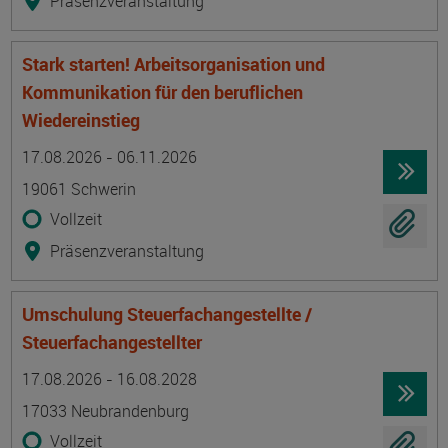
Präsenzveranstaltung
Stark starten! Arbeitsorganisation und
Kommunikation für den beruflichen
Wiedereinstieg
Termin
Ort
Zeitmuster
Lehr- und Lernform
17.08.2026 - 06.11.2026
19061 Schwerin
Vollzeit
Präsenzveranstaltung
Umschulung Steuerfachangestellte /
Steuerfachangestellter
Termin
Ort
Zeitmuster
Lehr- und Lernform
17.08.2026 - 16.08.2028
17033 Neubrandenburg
Vollzeit