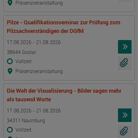
Präsenzveranstaltung
Pilze - Qualifikationsseminar zur Prüfung zum
Pilzsachverständigen der DGfM
Termin
Ort
Zeitmuster
Lehr- und Lernform
17.08.2026 - 21.08.2026
38644 Goslar
Vollzeit
Präsenzveranstaltung
Die Welt der Visualisierung - Bilder sagen mehr
als tausend Worte
Termin
Ort
Zeitmuster
Lehr- und Lernform
17.08.2026 - 21.08.2026
34311 Naumburg
Vollzeit