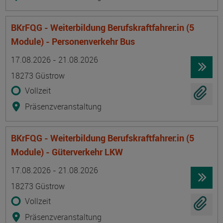
BKrFQG - Weiterbildung Berufskraftfahrer:in (5
Module) - Personenverkehr Bus
Termin
Ort
Zeitmuster
Lehr- und Lernform
17.08.2026 - 21.08.2026
18273 Güstrow
Vollzeit
Präsenzveranstaltung
BKrFQG - Weiterbildung Berufskraftfahrer:in (5
Module) - Güterverkehr LKW
Termin
Ort
Zeitmuster
Lehr- und Lernform
17.08.2026 - 21.08.2026
18273 Güstrow
Vollzeit
Präsenzveranstaltung