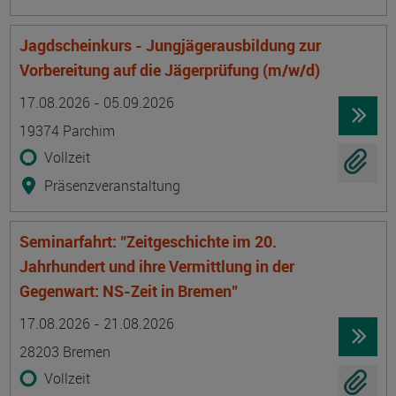
Jagdscheinkurs - Jungjägerausbildung zur
Vorbereitung auf die Jägerprüfung (m/w/d)
Termin
Ort
Zeitmuster
Lehr- und Lernform
17.08.2026 - 05.09.2026
19374 Parchim
Vollzeit
Präsenzveranstaltung
Seminarfahrt: "Zeitgeschichte im 20.
Jahrhundert und ihre Vermittlung in der
Gegenwart: NS-Zeit in Bremen"
Termin
Ort
Zeitmuster
Lehr- und Lernform
17.08.2026 - 21.08.2026
28203 Bremen
Vollzeit