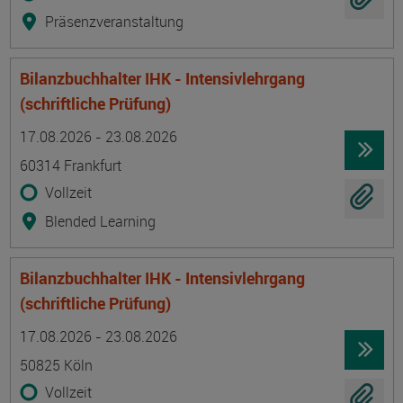
Präsenzveranstaltung
Bilanzbuchhalter IHK - Intensivlehrgang
(schriftliche Prüfung)
Termin
Ort
Zeitmuster
Lehr- und Lernform
17.08.2026 - 23.08.2026
60314 Frankfurt
Vollzeit
Blended Learning
Bilanzbuchhalter IHK - Intensivlehrgang
(schriftliche Prüfung)
Termin
Ort
Zeitmuster
Lehr- und Lernform
17.08.2026 - 23.08.2026
50825 Köln
Vollzeit