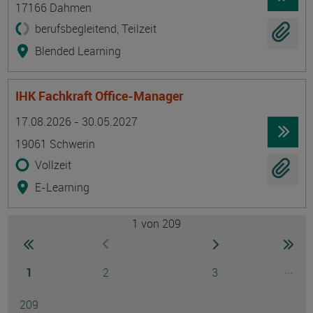
17166 Dahmen
berufsbegleitend, Teilzeit
Blended Learning
IHK Fachkraft Office-Manager
Termin
Ort
Zeitmuster
Lehr- und Lernform
17.08.2026 - 30.05.2027
19061 Schwerin
Vollzeit
E-Learning
1
von 209
Seite
zur ersten Seite wechseln
zur nächsten Seite
zur 
zur vorherigen Seite wechseln
Seite
Seite
Seite
...
1
2
3
Ausg
Seite
209