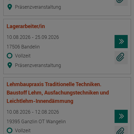
Präsenzveranstaltung
Lagerarbeiter/in
Termin
Ort
Zeitmuster
Lehr- und Lernform
10.08.2026 - 25.09.2026
17506 Bandelin
Vollzeit
Präsenzveranstaltung
Lehmbaupraxis Traditionelle Techniken.
Baustoff Lehm, Ausfachungstechniken und
Leichtlehm-Innendämmung
Termin
Ort
Zeitmuster
Lehr- und Lernform
10.08.2026 - 12.08.2026
19395 Ganzlin OT Wangelin
Vollzeit