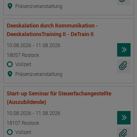
Präsenzveranstaltung
Deeskalation durch Kommunikation -
DeeskalationsTraining II - DeTrain II
Termin
Ort
Zeitmuster
Lehr- und Lernform
10.08.2026 - 11.08.2026
18057 Rostock
Vollzeit
Präsenzveranstaltung
Start-up Seminar für Steuerfachangestellte
(Auszubildende)
Termin
Ort
Zeitmuster
Lehr- und Lernform
10.08.2026 - 11.08.2026
18107 Rostock
Vollzeit