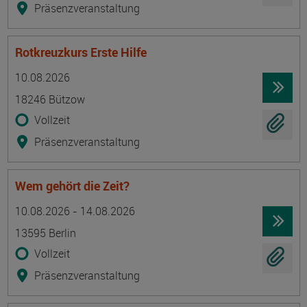
Präsenzveranstaltung
Rotkreuzkurs Erste Hilfe
Termin
Ort
Zeitmuster
Lehr- und Lernform
10.08.2026
18246 Bützow
Vollzeit
Präsenzveranstaltung
Wem gehört die Zeit?
Termin
Ort
Zeitmuster
Lehr- und Lernform
10.08.2026 - 14.08.2026
13595 Berlin
Vollzeit
Präsenzveranstaltung