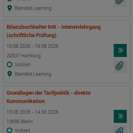
Blended Learning
Bilanzbuchhalter IHK - Intensivlehrgang
(schriftliche Prüfung)
Termin
Ort
Zeitmuster
Lehr- und Lernform
10.08.2026 - 16.08.2026
20537 Hamburg
Vollzeit
Blended Learning
Grundlagen der Tarifpolitik - direkte
Kommunikation
Termin
Ort
Zeitmuster
Lehr- und Lernform
10.08.2026 - 14.08.2026
13595 Berlin
Vollzeit