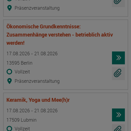
Präsenzveranstaltung
Ökonomische Grundkenntnisse:
Zusammenhänge verstehen - betrieblich aktiv
werden!
Termin
Ort
Zeitmuster
Lehr- und Lernform
17.08.2026 - 21.08.2026
13595 Berlin
Vollzeit
Präsenzveranstaltung
Keramik, Yoga und Mee(h)r
Termin
Ort
Zeitmuster
Lehr- und Lernform
17.08.2026 - 21.08.2026
17509 Lubmin
Vollzeit