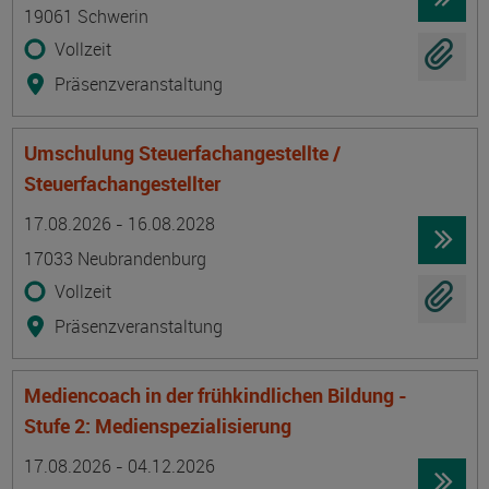
19061 Schwerin
Vollzeit
Präsenzveranstaltung
Umschulung Steuerfachangestellte /
Steuerfachangestellter
Termin
Ort
Zeitmuster
Lehr- und Lernform
17.08.2026 - 16.08.2028
17033 Neubrandenburg
Vollzeit
Präsenzveranstaltung
Mediencoach in der frühkindlichen Bildung -
Stufe 2: Medienspezialisierung
Termin
Ort
Zeitmuster
Lehr- und Lernform
17.08.2026 - 04.12.2026