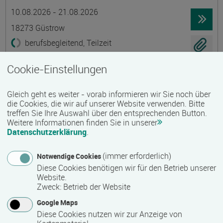
Termin
Ort
Zeitmuster
Lehr- und Lernform
10.08.2026 - 21.08.2026
18273 Güstrow
berufsbegleitend, Teilzeit
E-Learning
Cookie-Einstellungen
Existenzgründung - Grundkurs
Gleich geht es weiter - vorab informieren wir Sie noch über
Gruppenmaßnahme
die Cookies, die wir auf unserer Website verwenden. Bitte
treffen Sie Ihre Auswahl über den entsprechenden Button.
Termin
Ort
Zeitmuster
Lehr- und Lernform
10.08.2026 - 21.08.2026
Weitere Informationen finden Sie in unserer
Datenschutzerklärung
.
18273 Güstrow
berufsbegleitend, Teilzeit
(immer erforderlich)
Notwendige Cookies
Diese Cookies benötigen wir für den Betrieb unserer
Präsenzveranstaltung
Website.
Zweck
:
Betrieb der Website
Ökologische Innendämmungen mit Lehm
Google Maps
Termin
Ort
Zeitmuster
Lehr- und Lernform
Diese Cookies nutzen wir zur Anzeige von
13.08.2026 - 15.08.2026