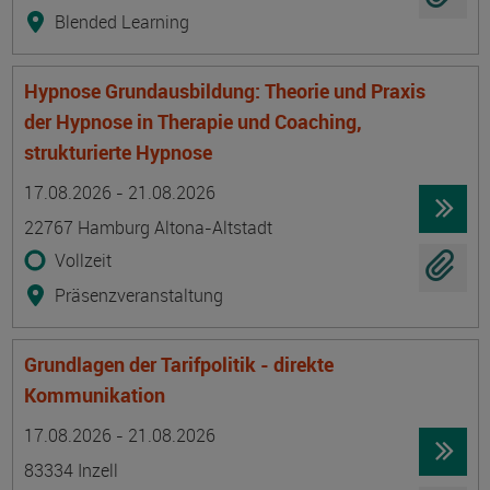
Blended Learning
Hypnose Grundausbildung: Theorie und Praxis
der Hypnose in Therapie und Coaching,
strukturierte Hypnose
Termin
Ort
Zeitmuster
Lehr- und Lernform
17.08.2026 - 21.08.2026
22767 Hamburg Altona-Altstadt
Vollzeit
Präsenzveranstaltung
Grundlagen der Tarifpolitik - direkte
Kommunikation
Termin
Ort
Zeitmuster
Lehr- und Lernform
17.08.2026 - 21.08.2026
83334 Inzell