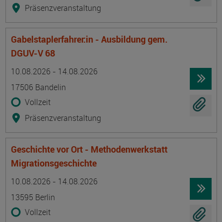
Präsenzveranstaltung
Gabelstaplerfahrer:in - Ausbildung gem.
DGUV-V 68
Termin
Ort
Zeitmuster
Lehr- und Lernform
10.08.2026 - 14.08.2026
17506 Bandelin
Vollzeit
Präsenzveranstaltung
Geschichte vor Ort - Methodenwerkstatt
Migrationsgeschichte
Termin
Ort
Zeitmuster
Lehr- und Lernform
10.08.2026 - 14.08.2026
13595 Berlin
Vollzeit