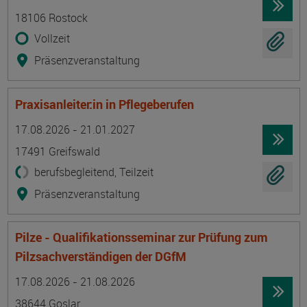
18106 Rostock
Vollzeit
Präsenzveranstaltung
Praxisanleiter:in in Pflegeberufen
Termin
Ort
Zeitmuster
Lehr- und Lernform
17.08.2026 - 21.01.2027
17491 Greifswald
berufsbegleitend, Teilzeit
Präsenzveranstaltung
Pilze - Qualifikationsseminar zur Prüfung zum
Pilzsachverständigen der DGfM
Termin
Ort
Zeitmuster
Lehr- und Lernform
17.08.2026 - 21.08.2026
38644 Goslar