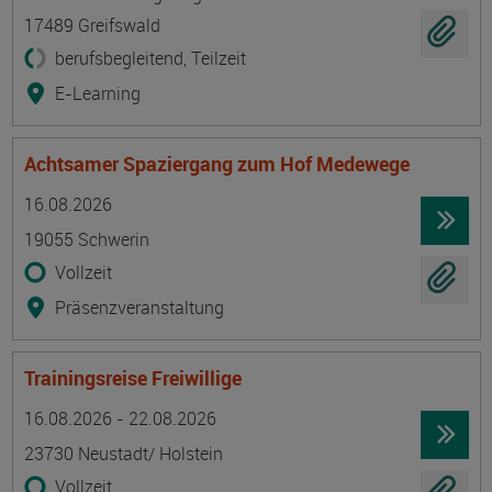
17489 Greifswald
berufsbegleitend, Teilzeit
E-Learning
Achtsamer Spaziergang zum Hof Medewege
Termin
Ort
Zeitmuster
Lehr- und Lernform
16.08.2026
19055 Schwerin
Vollzeit
Präsenzveranstaltung
Trainingsreise Freiwillige
Termin
Ort
Zeitmuster
Lehr- und Lernform
16.08.2026 - 22.08.2026
23730 Neustadt/ Holstein
Vollzeit