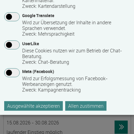
Kartenmaterial.
Zweck
:
Kartendarstellung
19395 Ganzlin OT Wangelin
Google Translate
Vollzeit
Wird zur Übersetzung der Inhalte in andere
Präsenzveranstaltung
Sprachen verwendet.
Zweck
:
Mehrsprachigkeit
UserLike
LID-Prüfung (Leben in Deutschland)
Diese Cookies nutzen wir zum Betrieb der Chat-
Termin
Ort
Zeitmuster
Lehr- und Lernform
Beratung.
14.08.2026
Zweck
:
Chat-Beratung
19055 Schwerin
Meta (Facebook)
berufsbegleitend, Teilzeit
Wird zur Erfolgsmessung von Facebook-
Werbeanzeigen genutzt.
Präsenzveranstaltung
Zweck
:
Kampagnentracking
Schwedisch für Anfänger:innen -
Ausgewählte akzeptieren
Allen zustimmen
wochenendintensiv - A1.1 mit Synne
Termin
Ort
Zeitmuster
Lehr- und Lernform
15.08.2026 - 30.08.2026
laufender Einstieg möglich