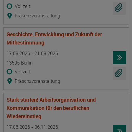
Vollzeit
Präsenzveranstaltung
Geschichte, Entwicklung und Zukunft der
Mitbestimmung
Termin
Ort
Zeitmuster
Lehr- und Lernform
17.08.2026 - 21.08.2026
13595 Berlin
Vollzeit
Präsenzveranstaltung
Stark starten! Arbeitsorganisation und
Kommunikation für den beruflichen
Wiedereinstieg
Termin
Ort
Zeitmuster
Lehr- und Lernform
17.08.2026 - 06.11.2026