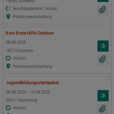
19055 Schwerin
berufsbegleitend, Teilzeit
Präsenzveranstaltung
Kurs Erste Hilfe Outdoor
Termin
Ort
Zeitmuster
Lehr- und Lernform
08.08.2026
18273 Güstrow
Vollzeit
Präsenzveranstaltung
Jugendbildungsstartpaket
Termin
Ort
Zeitmuster
Lehr- und Lernform
09.08.2026 - 14.08.2026
34311 Naumburg
Vollzeit