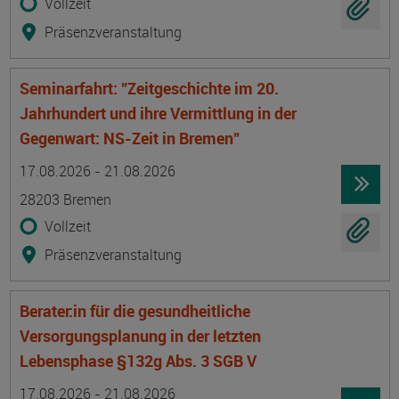
Vollzeit
Präsenzveranstaltung
Seminarfahrt: "Zeitgeschichte im 20.
Jahrhundert und ihre Vermittlung in der
Gegenwart: NS-Zeit in Bremen"
Termin
Ort
Zeitmuster
Lehr- und Lernform
17.08.2026 - 21.08.2026
28203 Bremen
Vollzeit
Präsenzveranstaltung
Berater:in für die gesundheitliche
Versorgungsplanung in der letzten
Lebensphase §132g Abs. 3 SGB V
Termin
Ort
Zeitmuster
Lehr- und Lernform
17.08.2026 - 21.08.2026