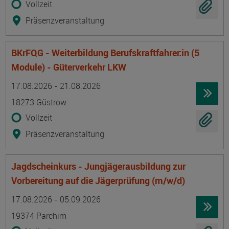
Vollzeit
Präsenzveranstaltung
BKrFQG - Weiterbildung Berufskraftfahrer:in (5
Module) - Güterverkehr LKW
Termin
Ort
Zeitmuster
Lehr- und Lernform
17.08.2026 - 21.08.2026
18273 Güstrow
Vollzeit
Präsenzveranstaltung
Jagdscheinkurs - Jungjägerausbildung zur
Vorbereitung auf die Jägerprüfung (m/w/d)
Termin
Ort
Zeitmuster
Lehr- und Lernform
17.08.2026 - 05.09.2026
19374 Parchim