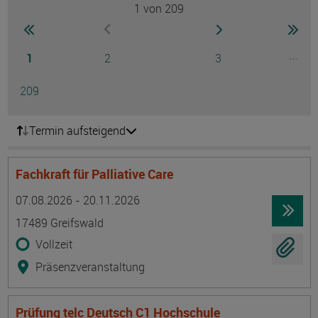
1
von 209
Seite
zur ersten Seite wechseln
zur nächsten Seite
zur 
zur vorherigen Seite wechseln
Seite
Seite
Seite
...
1
2
3
Ausg
Seite
209
Termin aufsteigend
Fachkraft für Palliative Care
Termin
Ort
Zeitmuster
Lehr- und Lernform
07.08.2026 - 20.11.2026
17489 Greifswald
Vollzeit
Präsenzveranstaltung
Prüfung telc Deutsch C1 Hochschule