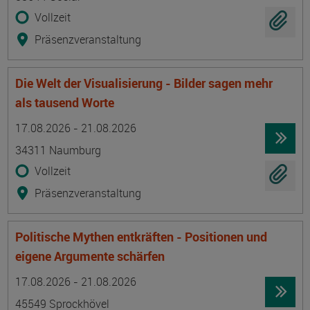
Vollzeit
Präsenzveranstaltung
Die Welt der Visualisierung - Bilder sagen mehr
als tausend Worte
Termin
Ort
Zeitmuster
Lehr- und Lernform
17.08.2026 - 21.08.2026
34311 Naumburg
Vollzeit
Präsenzveranstaltung
Politische Mythen entkräften - Positionen und
eigene Argumente schärfen
Termin
Ort
Zeitmuster
Lehr- und Lernform
17.08.2026 - 21.08.2026
45549 Sprockhövel