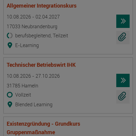
Allgemeiner Integrationskurs
Termin
Ort
Zeitmuster
Lehr- und Lernform
10.08.2026 - 02.04.2027
17033 Neubrandenburg
berufsbegleitend, Teilzeit
E-Learning
Technischer Betriebswirt IHK
Termin
Ort
Zeitmuster
Lehr- und Lernform
10.08.2026 - 27.10.2026
31785 Hameln
Vollzeit
Blended Learning
Existenzgründung - Grundkurs
Gruppenmaßnahme