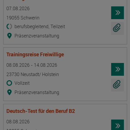
Termin
Ort
Zeitmuster
Lehr- und Lernform
07.08.2026
19055 Schwerin
berufsbegleitend, Teilzeit
Präsenzveranstaltung
Trainingsreise Freiwillige
Termin
Ort
Zeitmuster
Lehr- und Lernform
08.08.2026 - 14.08.2026
23730 Neustadt/ Holstein
Vollzeit
Präsenzveranstaltung
Deutsch-Test für den Beruf B2
Termin
Ort
Zeitmuster
Lehr- und Lernform
08.08.2026