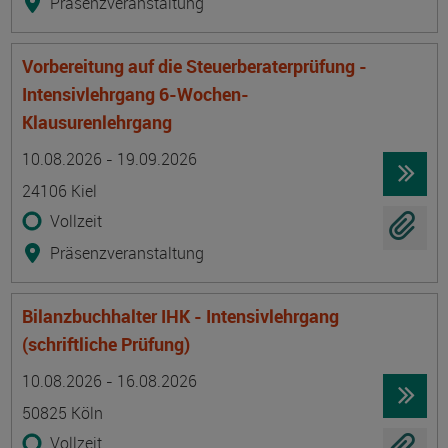
Präsenzveranstaltung
Vorbereitung auf die Steuerberaterprüfung -
Intensivlehrgang 6-Wochen-
Klausurenlehrgang
Termin
Ort
Zeitmuster
Lehr- und Lernform
10.08.2026 - 19.09.2026
24106 Kiel
Vollzeit
Präsenzveranstaltung
Bilanzbuchhalter IHK - Intensivlehrgang
(schriftliche Prüfung)
Termin
Ort
Zeitmuster
Lehr- und Lernform
10.08.2026 - 16.08.2026
50825 Köln
Vollzeit