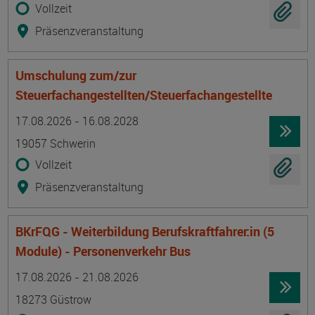
Vollzeit
Präsenzveranstaltung
Umschulung zum/zur
Steuerfachangestellten/Steuerfachangestellte
Termin
Ort
Zeitmuster
Lehr- und Lernform
17.08.2026 - 16.08.2028
19057 Schwerin
Vollzeit
Präsenzveranstaltung
BKrFQG - Weiterbildung Berufskraftfahrer:in (5
Module) - Personenverkehr Bus
Termin
Ort
Zeitmuster
Lehr- und Lernform
17.08.2026 - 21.08.2026
18273 Güstrow