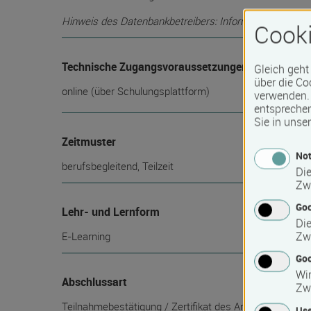
Hinweis des Datenbankbetreibers: Informationen über die
Cooki
Technische Zugangsvoraussetzungen
Gleich geht
über die Co
online (über Schulungsplattform)
verwenden. 
entspreche
Sie in unse
Zeitmuster
Not
berufsbegleitend, Teilzeit
Die
Zw
Go
Lehr- und Lernform
Die
Zw
E-Learning
Goo
Wir
Abschlussart
Zw
Teilnahmebestätigung / Zertifikat des Anbieters
Use