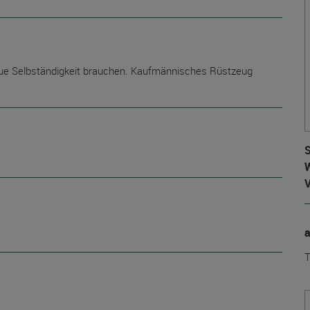
 neue Selbständigkeit brauchen. Kaufmännisches Rüstzeug
S
W
T