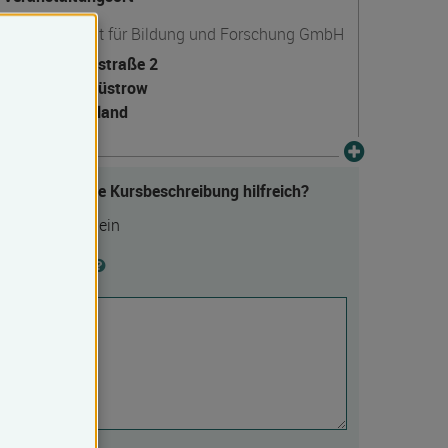
BilSE - Institut für Bildung und Forschung GmbH
Kerstingstraße 2
18273 Güstrow
Deutschland
Fanden Sie die Kursbeschreibung hilfreich?
Ja
Nein
Begründung