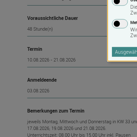
Die
Zw
Voraussichtliche Dauer
Met
48 Stunde(n)
Wi
Zw
Termin
Ausgewähl
10.08.2026 - 21.08.2026
Anmeldeende
03.08.2026
Bemerkungen zum Termin
jeweils Montag, Mittwoch und Donnerstag in KW 33 und 
17.08.2026, 19.08.2026 und 21.08.2026.
Unterrichtszeit: 08.00 Uhr bis 15.00 Uhr inkl. Pausen