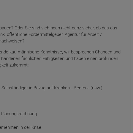
fbauen? Oder Sie sind sich noch nicht ganz sicher, ob das das
nk, öffentliche Fördermittelgeber, Agentur für Arbeit /
 nachweisen?
gende kaufmännische Kenntnisse, wir besprechen Chancen und
vorhandenen fachlichen Fähigkeiten und haben einen profunden
igkeit zukommt:
s Selbständiger in Bezug auf Kranken-, Renten- (usw.)
r Planungsrechnung
rnehmen in der Krise