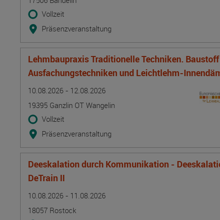
17506 Bandelin
Vollzeit
Präsenzveranstaltung
Lehmbaupraxis Traditionelle Techniken. Baustof
Ausfachungstechniken und Leichtlehm-Innend
Termin
Ort
Zeitmuster
Lehr- und Lernform
10.08.2026 - 12.08.2026
19395 Ganzlin OT Wangelin
Vollzeit
Präsenzveranstaltung
Deeskalation durch Kommunikation - Deeskalatio
DeTrain II
Termin
Ort
Zeitmuster
Lehr- und Lernform
10.08.2026 - 11.08.2026
18057 Rostock