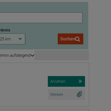
kreis
25 km
Suchen
ermin aufsteigend
Seite wechseln
is 208
Ansehen
Merken