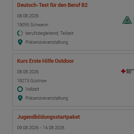
Deutsch-Test für den Beruf B2
Termin
Ort
Zeitmuster
Lehr- und Lernform
08.08.2026
19055 Schwerin
berufsbegleitend, Teilzeit
Präsenzveranstaltung
Kurs Erste Hilfe Outdoor
Termin
Ort
Zeitmuster
Lehr- und Lernform
08.08.2026
18273 Güstrow
Vollzeit
Präsenzveranstaltung
Jugendbildungsstartpaket
Termin
Ort
Zeitmuster
Lehr- und Lernform
09.08.2026 - 14.08.2026