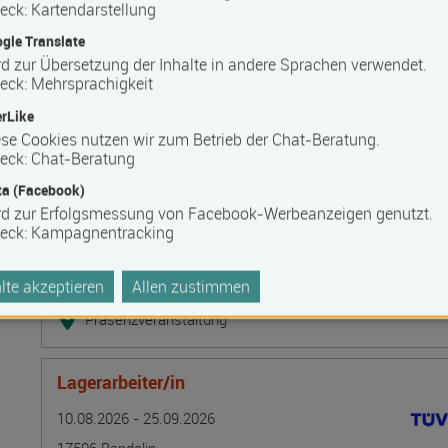
Bilanzbuchhalter IHK - Intensivlehrgang (schriftl
eck
:
Kartendarstellung
Termin
Ort
Zeitmuster
Lehr- und Lernform
gle Translate
10.08.2026 - 16.08.2026
d zur Übersetzung der Inhalte in andere Sprachen verwendet.
20537 Hamburg
eck
:
Mehrsprachigkeit
Vollzeit
rLike
Blended Learning
se Cookies nutzen wir zum Betrieb der Chat-Beratung.
eck
:
Chat-Beratung
a (Facebook)
Grundlagen der Tarifpolitik - direkte Kommunika
rd zur Erfolgsmessung von Facebook-Werbeanzeigen genutzt.
Termin
Ort
Zeitmuster
Lehr- und Lernform
10.08.2026 - 14.08.2026
eck
:
Kampagnentracking
13595 Berlin
te akzeptieren
Allen zustimmen
Vollzeit
Präsenzveranstaltung
Lagerarbeiter/in
Termin
Ort
Zeitmuster
Lehr- und Lernform
10.08.2026 - 25.09.2026