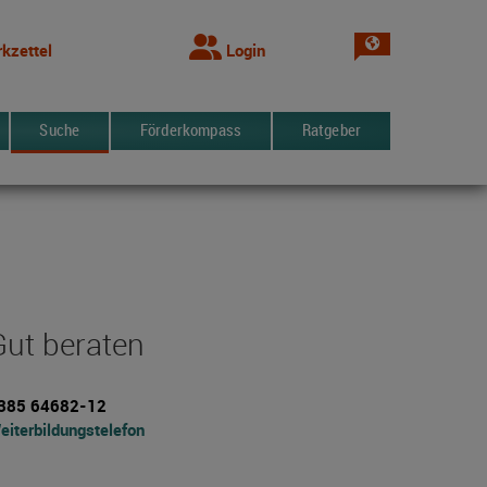
Sprache wechsel
kzettel
Login
Suche
Förderkompass
Ratgeber
Gut beraten
385 64682-12
eiterbildungstelefon