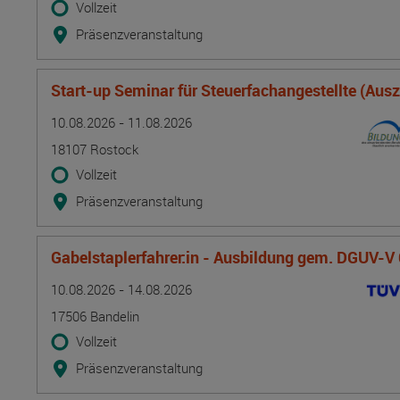
Vollzeit
Präsenzveranstaltung
Start-up Seminar für Steuerfachangestellte (Aus
Termin
Ort
Zeitmuster
Lehr- und Lernform
10.08.2026 - 11.08.2026
18107 Rostock
Vollzeit
Präsenzveranstaltung
Gabelstaplerfahrer:in - Ausbildung gem. DGUV-V
Termin
Ort
Zeitmuster
Lehr- und Lernform
10.08.2026 - 14.08.2026
17506 Bandelin
Vollzeit
Präsenzveranstaltung