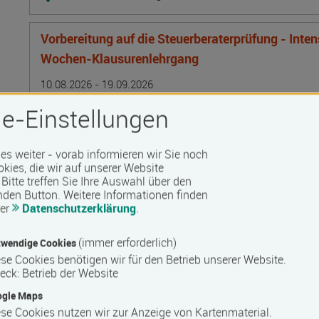
Vorbereitung auf die Steuerberaterprüfung - Inte
Wochen-Klausurenlehrgang
Termin
Ort
Zeitmuster
Lehr- und Lernform
10.08.2026 - 19.09.2026
24106 Kiel
e-Einstellungen
Vollzeit
Präsenzveranstaltung
 es weiter - vorab informieren wir Sie noch
okies, die wir auf unserer Website
Bitte treffen Sie Ihre Auswahl über den
Bilanzbuchhalter IHK - Intensivlehrgang (schriftl
nden Button.
Weitere Informationen finden
rer
Datenschutzerklärung
.
Termin
Ort
Zeitmuster
Lehr- und Lernform
10.08.2026 - 16.08.2026
50825 Köln
(immer erforderlich)
wendige Cookies
Vollzeit
se Cookies benötigen wir für den Betrieb unserer Website.
eck
:
Betrieb der Website
Blended Learning
ogle Maps
se Cookies nutzen wir zur Anzeige von Kartenmaterial.