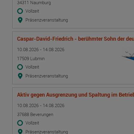
34311 Naumburg
Vollzeit
Präsenzveranstaltung
Caspar-David-Friedrich - berühmter Sohn der d
Termin
Ort
Zeitmuster
Lehr- und Lernform
10.08.2026 - 14.08.2026
17509 Lubmin
Vollzeit
Präsenzveranstaltung
Aktiv gegen Ausgrenzung und Spaltung im Betrie
Termin
Ort
Zeitmuster
Lehr- und Lernform
10.08.2026 - 14.08.2026
37688 Beverungen
Vollzeit
Präsenzveranstaltung