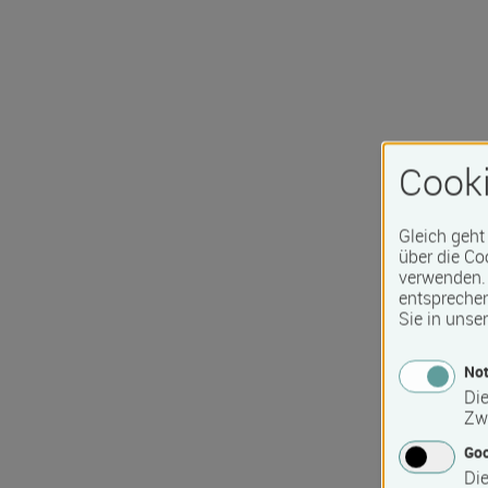
Cooki
Gleich geht
über die Co
verwenden. 
entspreche
Sie in unse
Not
Die
Zw
Go
Die