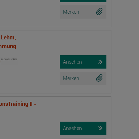
Merken
f Lehm,
ämmung
Ansehen
Merken
nsTraining II -
Ansehen