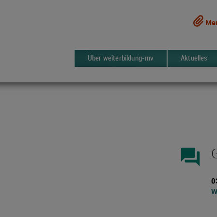
Mer
Über weiterbildung-mv
Aktuelles
forum
0
W