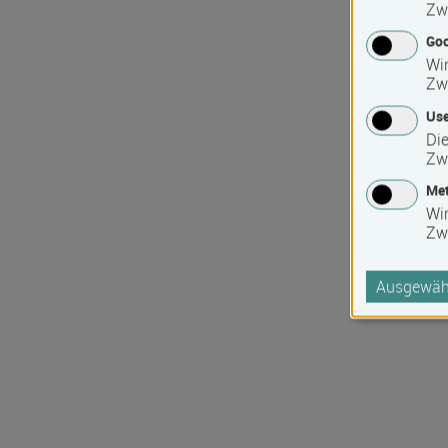
Zw
Goo
Wir
Zw
Use
Die
Zw
Met
Wi
Zw
Ausgewähl