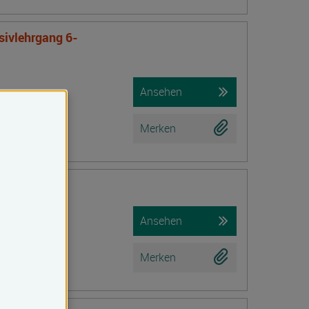
nsivlehrgang 6-
Ansehen
Merken
iche Prüfung)
Ansehen
Merken