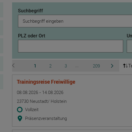
Suchbegriff
PLZ oder Ort
Um
T
Seite
Seite
Seite
Seite
1
2
3
209
...
zur vorherigen Seite wechseln
zur nächsten 
Ausgeblendete Seiten 4 b
Trainingsreise Freiwillige
Termin
Ort
Zeitmuster
Lehr- und Lernform
08.08.2026 - 14.08.2026
23730 Neustadt/ Holstein
Vollzeit
Präsenzveranstaltung