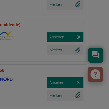
Merken
zubildende)
Ansehen
Merken
Konta
 68
Ansehen
Merken