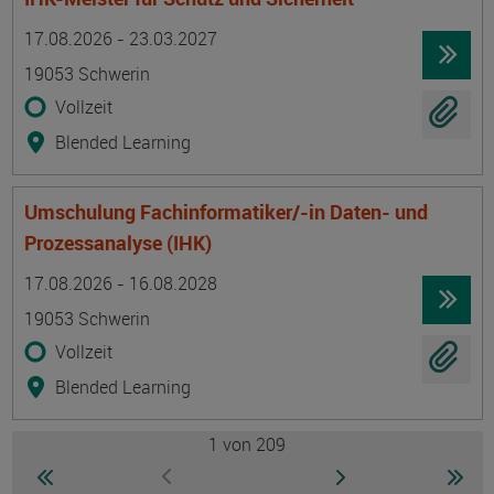
Termin
Ort
Zeitmuster
Lehr- und Lernform
17.08.2026 - 23.03.2027
19053 Schwerin
Vollzeit
Blended Learning
Umschulung Fachinformatiker/-in Daten- und
Prozessanalyse (IHK)
Termin
Ort
Zeitmuster
Lehr- und Lernform
17.08.2026 - 16.08.2028
19053 Schwerin
Vollzeit
Blended Learning
1
von 209
Seite
zur ersten Seite wechseln
zur nächsten Seite
zur 
zur vorherigen Seite wechseln