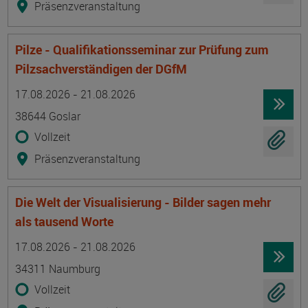
Präsenzveranstaltung
Pilze - Qualifikationsseminar zur Prüfung zum
Pilzsachverständigen der DGfM
Termin
Ort
Zeitmuster
Lehr- und Lernform
17.08.2026 - 21.08.2026
38644 Goslar
Vollzeit
Präsenzveranstaltung
Die Welt der Visualisierung - Bilder sagen mehr
als tausend Worte
Termin
Ort
Zeitmuster
Lehr- und Lernform
17.08.2026 - 21.08.2026
34311 Naumburg
Vollzeit