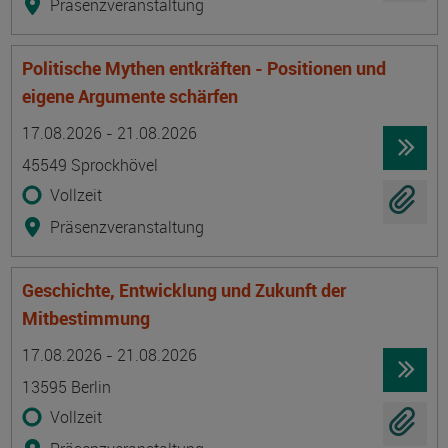
Präsenzveranstaltung
Politische Mythen entkräften - Positionen und
eigene Argumente schärfen
Termin
Ort
Zeitmuster
Lehr- und Lernform
17.08.2026 - 21.08.2026
45549 Sprockhövel
Vollzeit
Präsenzveranstaltung
Geschichte, Entwicklung und Zukunft der
Mitbestimmung
Termin
Ort
Zeitmuster
Lehr- und Lernform
17.08.2026 - 21.08.2026
13595 Berlin
Vollzeit