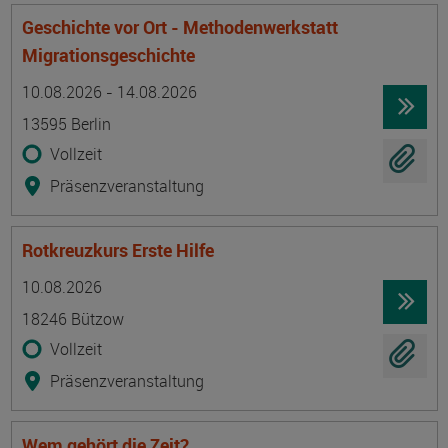
Geschichte vor Ort - Methodenwerkstatt
Migrationsgeschichte
Termin
Ort
Zeitmuster
Lehr- und Lernform
10.08.2026 - 14.08.2026
13595 Berlin
Vollzeit
Präsenzveranstaltung
Rotkreuzkurs Erste Hilfe
Termin
Ort
Zeitmuster
Lehr- und Lernform
10.08.2026
18246 Bützow
Vollzeit
Präsenzveranstaltung
Wem gehört die Zeit?