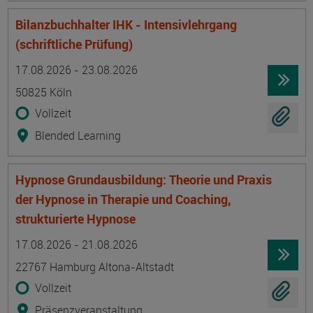
Bilanzbuchhalter IHK - Intensivlehrgang
(schriftliche Prüfung)
Termin
Ort
Zeitmuster
Lehr- und Lernform
17.08.2026 - 23.08.2026
50825 Köln
Vollzeit
Blended Learning
Hypnose Grundausbildung: Theorie und Praxis
der Hypnose in Therapie und Coaching,
strukturierte Hypnose
Termin
Ort
Zeitmuster
Lehr- und Lernform
17.08.2026 - 21.08.2026
22767 Hamburg Altona-Altstadt
Vollzeit
Präsenzveranstaltung