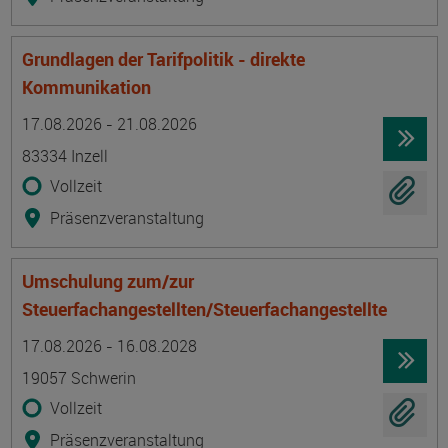
Grundlagen der Tarifpolitik - direkte
Kommunikation
Termin
Ort
Zeitmuster
Lehr- und Lernform
17.08.2026 - 21.08.2026
83334 Inzell
Vollzeit
Präsenzveranstaltung
Umschulung zum/zur
Steuerfachangestellten/Steuerfachangestellte
Termin
Ort
Zeitmuster
Lehr- und Lernform
17.08.2026 - 16.08.2028
19057 Schwerin
Vollzeit
Präsenzveranstaltung