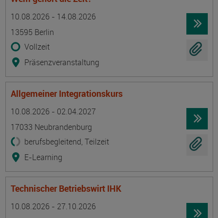
Termin
Ort
Zeitmuster
Lehr- und Lernform
10.08.2026 - 14.08.2026
13595 Berlin
Vollzeit
Präsenzveranstaltung
Allgemeiner Integrationskurs
Termin
Ort
Zeitmuster
Lehr- und Lernform
10.08.2026 - 02.04.2027
17033 Neubrandenburg
berufsbegleitend, Teilzeit
E-Learning
Technischer Betriebswirt IHK
Termin
Ort
Zeitmuster
Lehr- und Lernform
10.08.2026 - 27.10.2026