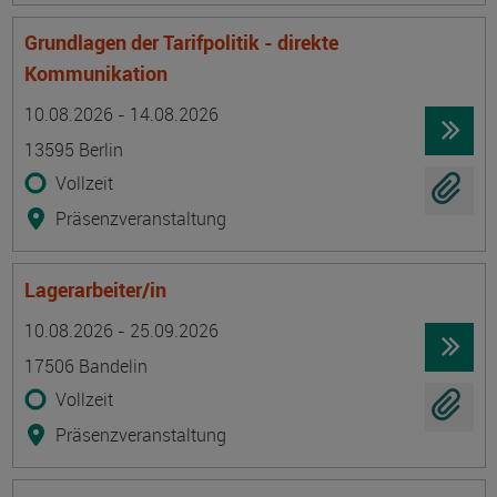
Grundlagen der Tarifpolitik - direkte
Kommunikation
Termin
Ort
Zeitmuster
Lehr- und Lernform
10.08.2026 - 14.08.2026
13595 Berlin
Vollzeit
Präsenzveranstaltung
Lagerarbeiter/in
Termin
Ort
Zeitmuster
Lehr- und Lernform
10.08.2026 - 25.09.2026
17506 Bandelin
Vollzeit
Präsenzveranstaltung