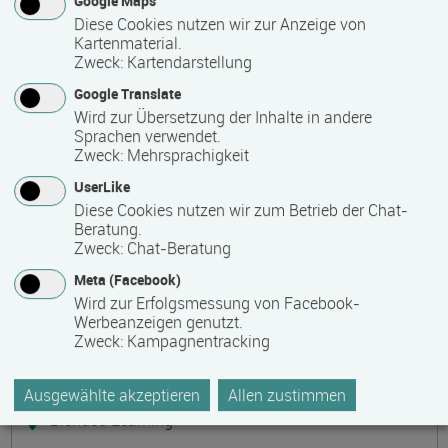
Google Maps
Präsenzveranstaltung
Diese Cookies nutzen wir zur Anzeige von
Kartenmaterial.
Zweck
:
Kartendarstellung
Keramik, Yoga und Mee(h)r
Termin
Ort
Zeitmuster
Lehr- und Lernform
Google Translate
17.08.2026 - 21.08.2026
Wird zur Übersetzung der Inhalte in andere
17509 Lubmin
Sprachen verwendet.
Zweck
:
Mehrsprachigkeit
Vollzeit
UserLike
Präsenzveranstaltung
Diese Cookies nutzen wir zum Betrieb der Chat-
Beratung.
Zweck
:
Chat-Beratung
Bilanzbuchhalter IHK - Intensivlehrgang
Meta (Facebook)
(schriftliche Prüfung)
Wird zur Erfolgsmessung von Facebook-
Termin
Ort
Zeitmuster
Lehr- und Lernform
Werbeanzeigen genutzt.
17.08.2026 - 23.08.2026
Zweck
:
Kampagnentracking
60314 Frankfurt
Vollzeit
Ausgewählte akzeptieren
Allen zustimmen
Blended Learning