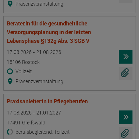
Präsenzveranstaltung
Berater:in für die gesundheitliche
Versorgungsplanung in der letzten
Lebensphase §132g Abs. 3 SGB V
Termin
Ort
Zeitmuster
Lehr- und Lernform
17.08.2026 - 21.08.2026
18106 Rostock
Vollzeit
Präsenzveranstaltung
Praxisanleiter:in in Pflegeberufen
Termin
Ort
Zeitmuster
Lehr- und Lernform
17.08.2026 - 21.01.2027
17491 Greifswald
berufsbegleitend, Teilzeit