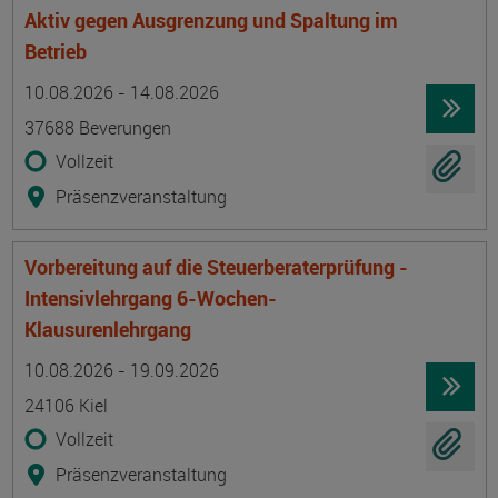
Aktiv gegen Ausgrenzung und Spaltung im
Betrieb
Termin
Ort
Zeitmuster
Lehr- und Lernform
10.08.2026 - 14.08.2026
37688 Beverungen
Vollzeit
Präsenzveranstaltung
Vorbereitung auf die Steuerberaterprüfung -
Intensivlehrgang 6-Wochen-
Klausurenlehrgang
Termin
Ort
Zeitmuster
Lehr- und Lernform
10.08.2026 - 19.09.2026
24106 Kiel
Vollzeit
Präsenzveranstaltung