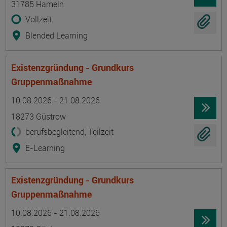
31785 Hameln
Vollzeit
Blended Learning
Existenzgründung - Grundkurs
Gruppenmaßnahme
Termin
Ort
Zeitmuster
Lehr- und Lernform
10.08.2026 - 21.08.2026
18273 Güstrow
berufsbegleitend, Teilzeit
E-Learning
Existenzgründung - Grundkurs
Gruppenmaßnahme
Termin
Ort
Zeitmuster
Lehr- und Lernform
10.08.2026 - 21.08.2026