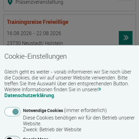
Präsenzveranstaltung
Trainingsreise Freiwillige
Termin
Ort
Zeitmuster
Lehr- und Lernform
16.08.2026 - 22.08.2026
23730 Neustadt/ Holstein
Vollzeit
Cookie-Einstellungen
Präsenzveranstaltung
Gleich geht es weiter - vorab informieren wir Sie noch über
die Cookies, die wir auf unserer Website verwenden. Bitte
Ökonomische Grundkenntnisse:
treffen Sie Ihre Auswahl über den entsprechenden Button.
Weitere Informationen finden Sie in unserer
Zusammenhänge verstehen - betrieblich aktiv
Datenschutzerklärung
.
werden!
Termin
Ort
Zeitmuster
Lehr- und Lernform
(immer erforderlich)
Notwendige Cookies
17.08.2026 - 21.08.2026
Diese Cookies benötigen wir für den Betrieb unserer
13595 Berlin
Website.
Zweck
:
Betrieb der Website
Vollzeit