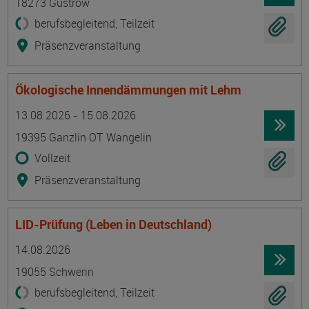
18273 Güstrow
berufsbegleitend, Teilzeit
Präsenzveranstaltung
Ökologische Innendämmungen mit Lehm
Termin
Ort
Zeitmuster
Lehr- und Lernform
13.08.2026 - 15.08.2026
19395 Ganzlin OT Wangelin
Vollzeit
Präsenzveranstaltung
LID-Prüfung (Leben in Deutschland)
Termin
Ort
Zeitmuster
Lehr- und Lernform
14.08.2026
19055 Schwerin
berufsbegleitend, Teilzeit