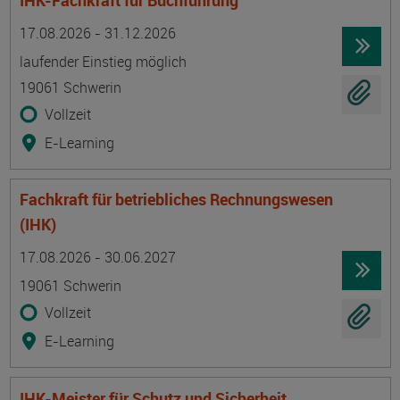
IHK-Fachkraft für Buchführung
Termin
Ort
Zeitmuster
Lehr- und Lernform
17.08.2026 - 31.12.2026
laufender Einstieg möglich
19061 Schwerin
Vollzeit
E-Learning
Fachkraft für betriebliches Rechnungswesen
(IHK)
Termin
Ort
Zeitmuster
Lehr- und Lernform
17.08.2026 - 30.06.2027
19061 Schwerin
Vollzeit
E-Learning
IHK-Meister für Schutz und Sicherheit