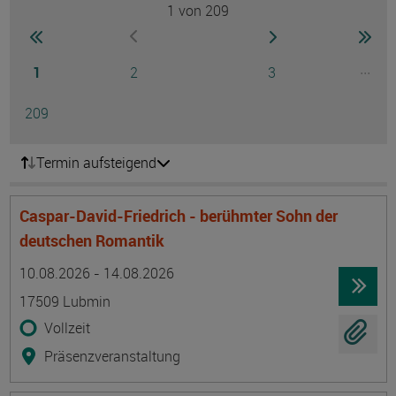
1
von 209
Seite
zur ersten Seite wechseln
zur nächsten Seite
zur 
zur vorherigen Seite wechseln
Seite
Seite
Seite
...
1
2
3
Ausg
Seite
209
Termin aufsteigend
Caspar-David-Friedrich - berühmter Sohn der
deutschen Romantik
Termin
Ort
Zeitmuster
Lehr- und Lernform
10.08.2026 - 14.08.2026
17509 Lubmin
Vollzeit
Präsenzveranstaltung