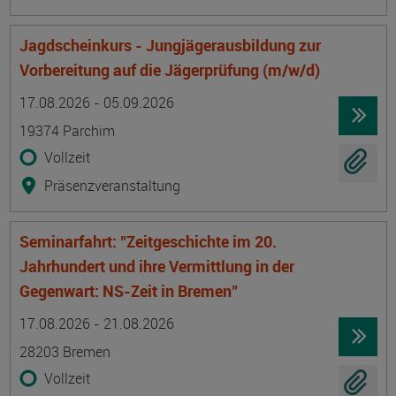
Jagdscheinkurs - Jungjägerausbildung zur
Vorbereitung auf die Jägerprüfung (m/w/d)
Termin
Ort
Zeitmuster
Lehr- und Lernform
17.08.2026 - 05.09.2026
19374 Parchim
Vollzeit
Präsenzveranstaltung
Seminarfahrt: "Zeitgeschichte im 20.
Jahrhundert und ihre Vermittlung in der
Gegenwart: NS-Zeit in Bremen"
Termin
Ort
Zeitmuster
Lehr- und Lernform
17.08.2026 - 21.08.2026
28203 Bremen
Vollzeit