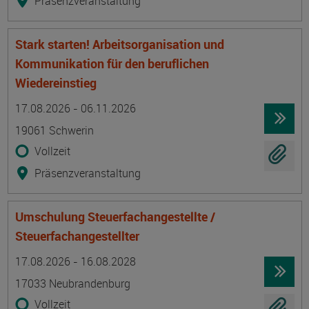
Präsenzveranstaltung
Stark starten! Arbeitsorganisation und
Kommunikation für den beruflichen
Wiedereinstieg
Termin
Ort
Zeitmuster
Lehr- und Lernform
17.08.2026 - 06.11.2026
19061 Schwerin
Vollzeit
Präsenzveranstaltung
Umschulung Steuerfachangestellte /
Steuerfachangestellter
Termin
Ort
Zeitmuster
Lehr- und Lernform
17.08.2026 - 16.08.2028
17033 Neubrandenburg
Vollzeit