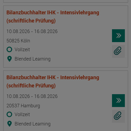
Bilanzbuchhalter IHK - Intensivlehrgang
(schriftliche Prüfung)
Termin
Ort
Zeitmuster
Lehr- und Lernform
10.08.2026 - 16.08.2026
50825 Köln
Vollzeit
Blended Learning
Bilanzbuchhalter IHK - Intensivlehrgang
(schriftliche Prüfung)
Termin
Ort
Zeitmuster
Lehr- und Lernform
10.08.2026 - 16.08.2026
20537 Hamburg
Vollzeit
Blended Learning