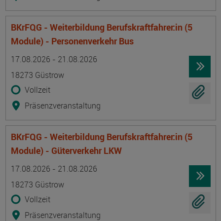
BKrFQG - Weiterbildung Berufskraftfahrer:in (5
Module) - Personenverkehr Bus
Termin
Ort
Zeitmuster
Lehr- und Lernform
17.08.2026 - 21.08.2026
18273 Güstrow
Vollzeit
Präsenzveranstaltung
BKrFQG - Weiterbildung Berufskraftfahrer:in (5
Module) - Güterverkehr LKW
Termin
Ort
Zeitmuster
Lehr- und Lernform
17.08.2026 - 21.08.2026
18273 Güstrow
Vollzeit
Präsenzveranstaltung