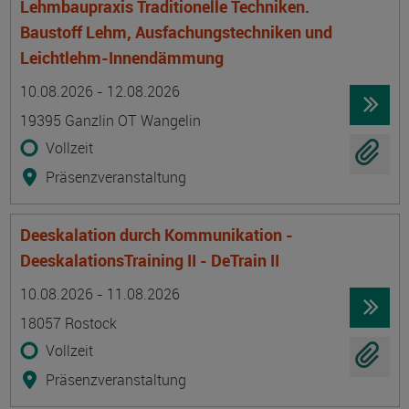
Lehmbaupraxis Traditionelle Techniken.
Baustoff Lehm, Ausfachungstechniken und
Leichtlehm-Innendämmung
Termin
Ort
Zeitmuster
Lehr- und Lernform
10.08.2026 - 12.08.2026
19395 Ganzlin OT Wangelin
Vollzeit
Präsenzveranstaltung
Deeskalation durch Kommunikation -
DeeskalationsTraining II - DeTrain II
Termin
Ort
Zeitmuster
Lehr- und Lernform
10.08.2026 - 11.08.2026
18057 Rostock
Vollzeit
Präsenzveranstaltung