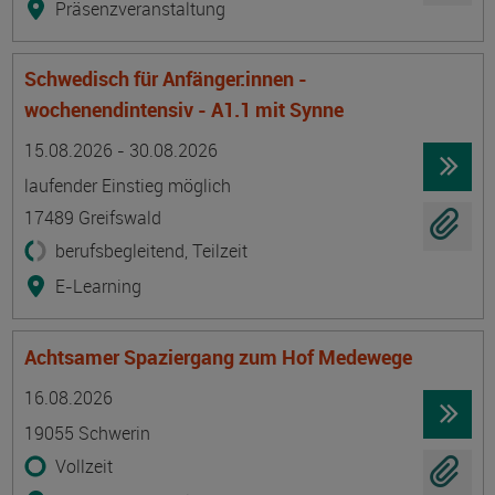
Präsenzveranstaltung
Schwedisch für Anfänger:innen -
wochenendintensiv - A1.1 mit Synne
Termin
Ort
Zeitmuster
Lehr- und Lernform
15.08.2026 - 30.08.2026
laufender Einstieg möglich
17489 Greifswald
berufsbegleitend, Teilzeit
E-Learning
Achtsamer Spaziergang zum Hof Medewege
Termin
Ort
Zeitmuster
Lehr- und Lernform
16.08.2026
19055 Schwerin
Vollzeit