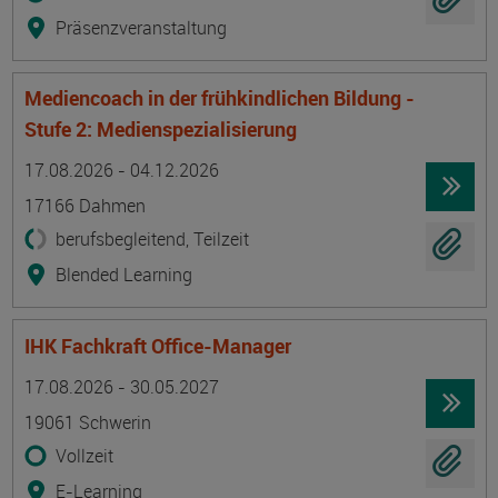
Präsenzveranstaltung
Mediencoach in der frühkindlichen Bildung -
Stufe 2: Medienspezialisierung
Termin
Ort
Zeitmuster
Lehr- und Lernform
17.08.2026 - 04.12.2026
17166 Dahmen
berufsbegleitend, Teilzeit
Blended Learning
IHK Fachkraft Office-Manager
Termin
Ort
Zeitmuster
Lehr- und Lernform
17.08.2026 - 30.05.2027
19061 Schwerin
Vollzeit
E-Learning