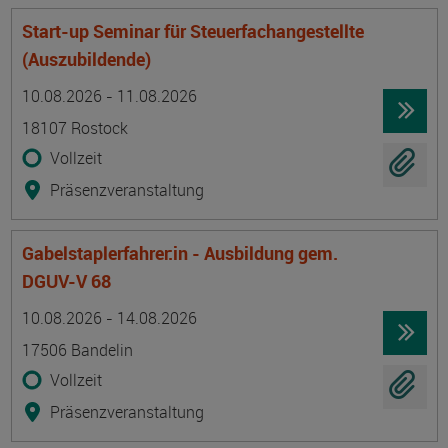
Start-up Seminar für Steuerfachangestellte
(Auszubildende)
Termin
Ort
Zeitmuster
Lehr- und Lernform
10.08.2026 - 11.08.2026
18107 Rostock
Vollzeit
Präsenzveranstaltung
Gabelstaplerfahrer:in - Ausbildung gem.
DGUV-V 68
Termin
Ort
Zeitmuster
Lehr- und Lernform
10.08.2026 - 14.08.2026
17506 Bandelin
Vollzeit
Präsenzveranstaltung