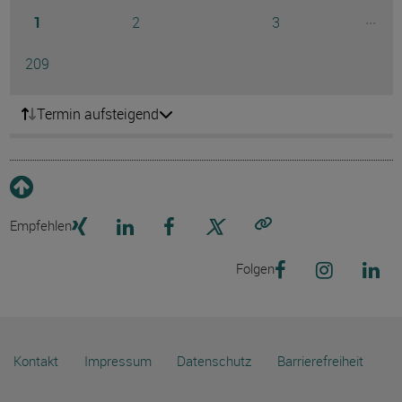
Seite
Seite
Seite
...
1
2
3
Ausg
Seite
209
Termin aufsteigend
Empfehlen
Link kopieren
Folgen
Kontakt
Impressum
Datenschutz
Barrierefreiheit