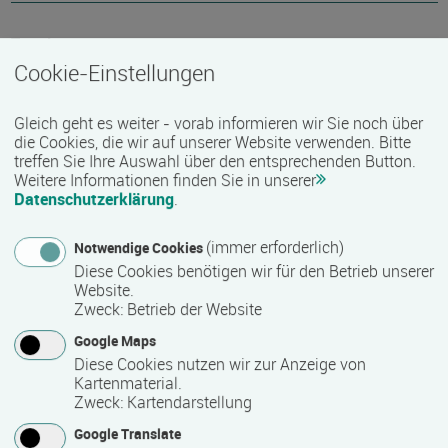
Termin
Cookie-Einstellungen
Termine auf Anfrage
Gleich geht es weiter - vorab informieren wir Sie noch über
die Cookies, die wir auf unserer Website verwenden. Bitte
Bemerkungen zum Termin
treffen Sie Ihre Auswahl über den entsprechenden Button.
Weitere Informationen finden Sie in unserer
Die Unterrichtszeiten sind dienstags und donnerstags
Datenschutzerklärung
.
jeweils von 13.30 Uhr bis 16.30 Uhr. Insgesamt beinhaltet
das Seminar 122 Unterrichtseinheiten (á jeweils 45
(immer erforderlich)
Notwendige Cookies
Minuten). Pro Woche finden acht Unterrichtseinheiten statt.
Diese Cookies benötigen wir für den Betrieb unserer
Website.
Zweck
:
Betrieb der Website
Mindest­teilnehmer­anzahl
Google Maps
1
Diese Cookies nutzen wir zur Anzeige von
Kartenmaterial.
Zweck
:
Kartendarstellung
Maximale Teilnehmerzahl
Google Translate