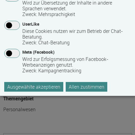
Wird zur Übersetzung der Inhalte in andere
24
Sprachen verwendet.
Zweck
:
Mehrsprachigkeit
Teilnahmegebühr
UserLike
Diese Cookies nutzen wir zum Betrieb der Chat-
0,00 €
Beratung.
Zweck
:
Chat-Beratung
Bitte kontaktieren Sie den Bildungsanbieter direkt, um
Meta (Facebook)
detaillierte Preisinformationen zu erhalten
Wird zur Erfolgsmessung von Facebook-
Werbeanzeigen genutzt.
Zweck
:
Kampagnentracking
Hinweis des Datenbankbetreibers: Bitte erfragen Sie beim
Anbieter eventuell auftretende Nebenkosten!
Ausgewählte akzeptieren
Allen zustimmen
Themengebiet
Personalwesen