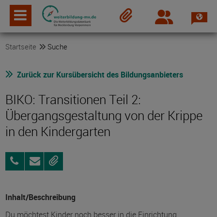
Spra
Login
Merkzettel
Startseite
Suche
Zurück zur Kursübersicht des Bildungsanbieters
BIKO: Transitionen Teil 2:
Übergangsgestaltung von der Krippe
in den Kindergarten
0173
Anfragen
Merken
36
15
244
Inhalt/Beschreibung
Du möchtest Kinder noch besser in die Einrichtung