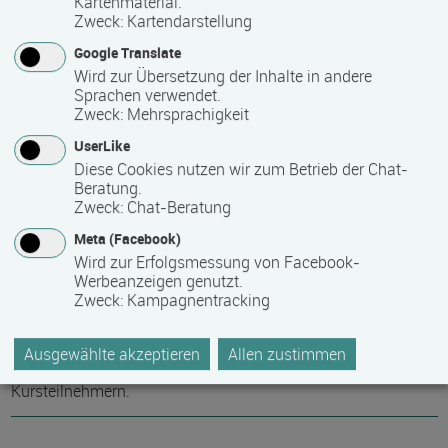
70,00 €
Kartenmaterial.
Zweck
:
Kartendarstellung
Für Vereinsmitarbeiter gelten gesonderte
Google Translate
Teilnahmegebühren (in der internen Weiterbildungstabelle
Wird zur Übersetzung der Inhalte in andere
Sprachen verwendet.
ersichtlich).
Zweck
:
Mehrsprachigkeit
Hinweis des Datenbankbetreibers: Bitte erfragen Sie beim
UserLike
Anbieter eventuell auftretende Nebenkosten!
Diese Cookies nutzen wir zum Betrieb der Chat-
Beratung.
Zweck
:
Chat-Beratung
Referenzen/Bemerkungen zum Kurs
Meta (Facebook)
Wird zur Erfolgsmessung von Facebook-
Die Veranstaltung ist Biko-konform und unterliegt dem
Werbeanzeigen genutzt.
Anerkennungsprozess nach BiFreistG §§ 9, 10, 11, 12. Für
Zweck
:
Kampagnentracking
die Dauer des Seminars stehen Wasser, Tee, Kaffee und
kleine Pausenmahlzeiten (z.B. Nüsse, Kleingebäck, Obst,
Ausgewählte akzeptieren
Allen zustimmen
Gemüse) bereit. Die Mittagsversorgung obliegt den
Kursteilnehmern.