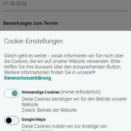
07.09.2026
Bemerkungen zum Termin
Veranstaltungsbeginn: 8:00 Uhr; Veranstaltungsende: 14:30
Cookie-Einstellungen
Uhr
Gleich geht es weiter - vorab informieren wir Sie noch über
Mindest­teilnehmer­anzahl
die Cookies, die wir auf unserer Website verwenden. Bitte
treffen Sie Ihre Auswahl über den entsprechenden Button.
6
Weitere Informationen finden Sie in unserer
Datenschutzerklärung
.
Maximale Teilnehmerzahl
(immer erforderlich)
Notwendige Cookies
Diese Cookies benötigen wir für den Betrieb unserer
20
Website.
Zweck
:
Betrieb der Website
Google Maps
Teilnahmegebühr
Diese Cookies nutzen wir zur Anzeige von