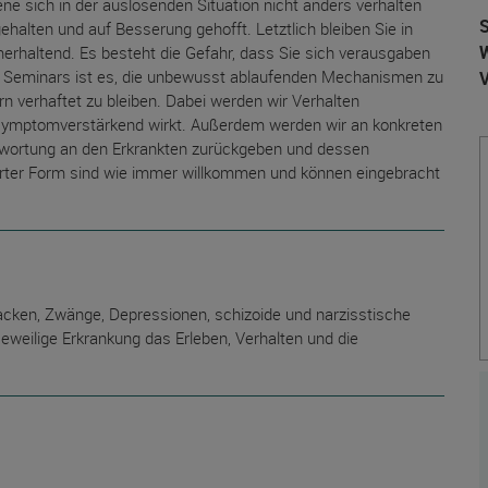
ne sich in der auslösenden Situation nicht anders verhalten
S
ehalten und auf Besserung gehofft. Letztlich bleiben Sie in
W
emerhaltend. Es besteht die Gefahr, dass Sie sich verausgaben
des Seminars ist es, die unbewusst ablaufenden Mechanismen zu
rn verhaftet zu bleiben. Dabei werden wir Verhalten
ber symptomverstärkend wirkt. Außerdem werden wir an konkreten
antwortung an den Erkrankten zurückgeben und dessen
ierter Form sind wie immer willkommen und können eingebracht
tacken, Zwänge, Depressionen, schizoide und narzisstische
jeweilige Erkrankung das Erleben, Verhalten und die