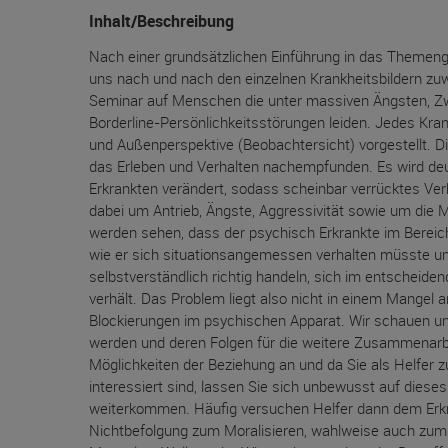
Inhalt/Beschreibung
Nach einer grundsätzlichen Einführung in das Themeng
uns nach und nach den einzelnen Krankheitsbildern zu
Seminar auf Menschen die unter massiven Ängsten, Zw
Borderline-Persönlichkeitsstörungen leiden. Jedes Kran
und Außenperspektive (Beobachtersicht) vorgestellt.
das Erleben und Verhalten nachempfunden. Es wird deu
Erkrankten verändert, sodass scheinbar verrücktes Ve
dabei um Antrieb, Ängste, Aggressivität sowie um die 
werden sehen, dass der psychisch Erkrankte im Bereich
wie er sich situationsangemessen verhalten müsste u
selbstverständlich richtig handeln, sich im entschei
verhält. Das Problem liegt also nicht in einem Mangel
Blockierungen im psychischen Apparat. Wir schauen u
werden und deren Folgen für die weitere Zusammenarbe
Möglichkeiten der Beziehung an und da Sie als Helfer
interessiert sind, lassen Sie sich unbewusst auf dieses
weiterkommen. Häufig versuchen Helfer dann dem Erkran
Nichtbefolgung zum Moralisieren, wahlweise auch zum Er