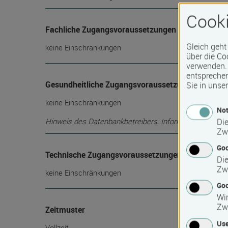
Cooki
Fachliche Zugangsvoraussetzungen
Gleich geht
keine Einschränkungen
über die Co
verwenden. 
entspreche
Gesundheitliche Zugangsvoraussetzungen
Sie in unse
keine Einschränkungen
Not
Hinweis des Datenbankbetreibers: Informationen über die
Die
Zw
Go
Technische Zugangsvoraussetzungen
Die
Zw
keine Einschränkungen
Goo
Wir
Zw
Zeitmuster
Use
Vollzeit