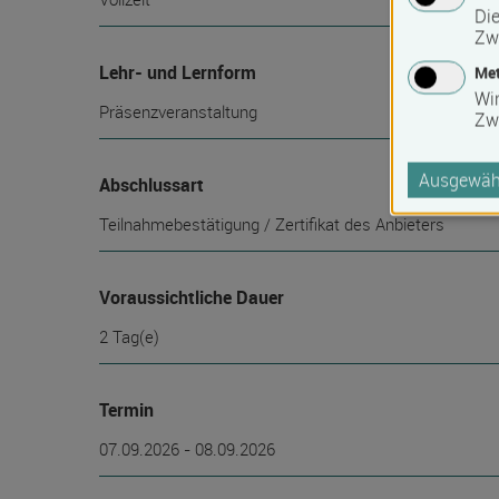
Die
Zw
Lehr- und Lernform
Met
Wi
Präsenzveranstaltung
Zw
Ausgewähl
Abschlussart
Teilnahmebestätigung / Zertifikat des Anbieters
Voraussichtliche Dauer
2 Tag(e)
Termin
07.09.2026 - 08.09.2026