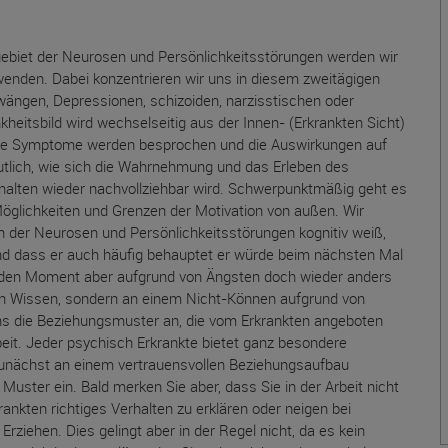
ebiet der Neurosen und Persönlichkeitsstörungen werden wir
wenden. Dabei konzentrieren wir uns in diesem zweitägigen
ängen, Depressionen, schizoiden, narzisstischen oder
kheitsbild wird wechselseitig aus der Innen- (Erkrankten Sicht)
 Die Symptome werden besprochen und die Auswirkungen auf
tlich, wie sich die Wahrnehmung und das Erleben des
rhalten wieder nachvollziehbar wird. Schwerpunktmäßig geht es
Möglichkeiten und Grenzen der Motivation von außen. Wir
 der Neurosen und Persönlichkeitsstörungen kognitiv weiß,
nd dass er auch häufig behauptet er würde beim nächsten Mal
denden Moment aber aufgrund von Ängsten doch wieder anders
 an Wissen, sondern an einem Nicht-Können aufgrund von
ns die Beziehungsmuster an, die vom Erkrankten angeboten
it. Jeder psychisch Erkrankte bietet ganz besondere
 zunächst an einem vertrauensvollen Beziehungsaufbau
 Muster ein. Bald merken Sie aber, dass Sie in der Arbeit nicht
kten richtiges Verhalten zu erklären oder neigen bei
ziehen. Dies gelingt aber in der Regel nicht, da es kein