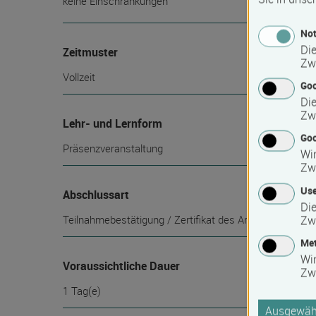
keine Einschränkungen
Not
Die
Zeitmuster
Zw
Vollzeit
Go
Die
Zw
Lehr- und Lernform
Goo
Präsenzveranstaltung
Wir
Zw
Use
Abschlussart
Die
Teilnahmebestätigung / Zertifikat des Anbieters
Zw
Met
Wi
Voraussichtliche Dauer
Zw
1 Tag(e)
Ausgewähl