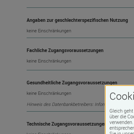
Angaben zur geschlechterspezifischen Nutzung
keine Einschränkungen
Fachliche Zugangsvoraussetzungen
keine Einschränkungen
Gesundheitliche Zugangsvoraussetzungen
Cooki
keine Einschränkungen
Hinweis des Datenbankbetreibers: Informationen über die
Gleich geht
über die Co
verwenden. 
Technische Zugangsvoraussetzungen
entspreche
Sie in unse