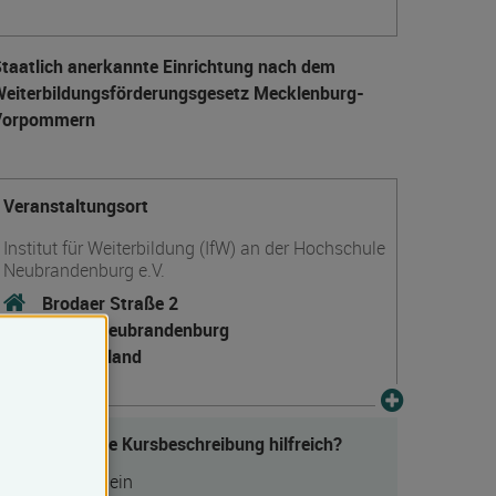
taatlich anerkannte Einrichtung nach dem
eiter­bildungs­förderungs­gesetz Mecklenburg-
Vorpommern
Veranstaltungsort
Institut für Weiterbildung (IfW) an der Hochschule
Neubrandenburg e.V.
Brodaer Straße 2
17033 Neubrandenburg
Deutschland
Fanden Sie die Kursbeschreibung hilfreich?
Ja
Nein