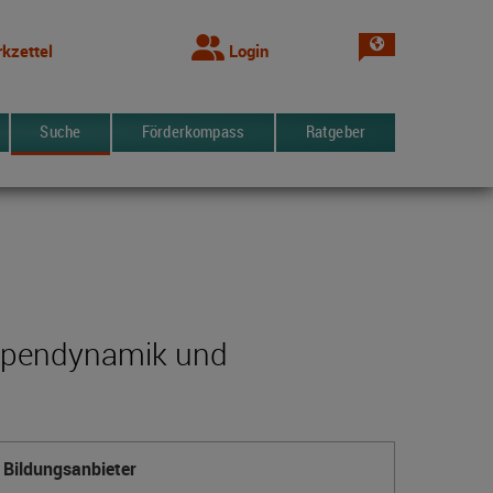
Sprache wechsel
kzettel
Login
Suche
Förderkompass
Ratgeber
uppendynamik und
Bildungsanbieter