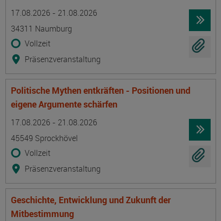
Termin
Ort
Zeitmuster
Lehr- und Lernform
17.08.2026 - 21.08.2026
34311 Naumburg
Vollzeit
Präsenzveranstaltung
Politische Mythen entkräften - Positionen und
eigene Argumente schärfen
Termin
Ort
Zeitmuster
Lehr- und Lernform
17.08.2026 - 21.08.2026
45549 Sprockhövel
Vollzeit
Präsenzveranstaltung
Geschichte, Entwicklung und Zukunft der
Mitbestimmung