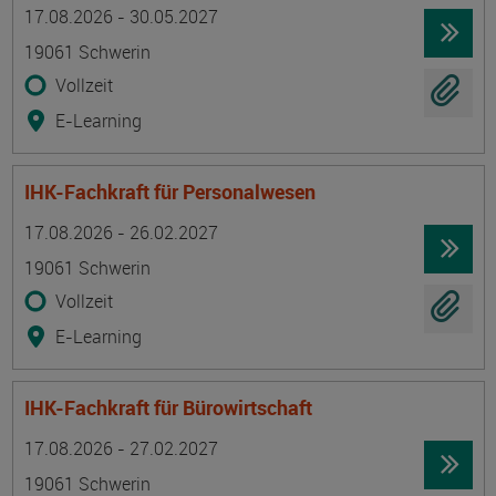
Termin
Ort
Zeitmuster
Lehr- und Lernform
17.08.2026 - 30.05.2027
19061 Schwerin
Vollzeit
E-Learning
IHK-Fachkraft für Personalwesen
Termin
Ort
Zeitmuster
Lehr- und Lernform
17.08.2026 - 26.02.2027
19061 Schwerin
Vollzeit
E-Learning
IHK-Fachkraft für Bürowirtschaft
Termin
Ort
Zeitmuster
Lehr- und Lernform
17.08.2026 - 27.02.2027
19061 Schwerin