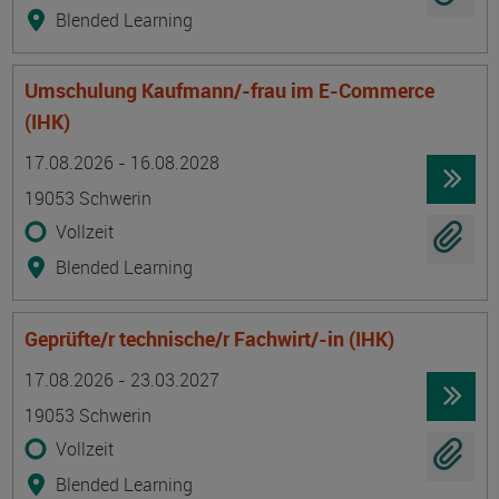
Blended Learning
Umschulung Kaufmann/-frau im E-Commerce
(IHK)
Termin
Ort
Zeitmuster
Lehr- und Lernform
17.08.2026 - 16.08.2028
19053 Schwerin
Vollzeit
Blended Learning
Geprüfte/r technische/r Fachwirt/-in (IHK)
Termin
Ort
Zeitmuster
Lehr- und Lernform
17.08.2026 - 23.03.2027
19053 Schwerin
Vollzeit
Blended Learning