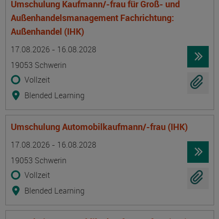
Umschulung Kaufmann/-frau für Groß- und
Außenhandelsmanagement Fachrichtung:
Außenhandel (IHK)
Termin
Ort
Zeitmuster
Lehr- und Lernform
17.08.2026 - 16.08.2028
19053 Schwerin
Vollzeit
Blended Learning
Umschulung Automobilkaufmann/-frau (IHK)
Termin
Ort
Zeitmuster
Lehr- und Lernform
17.08.2026 - 16.08.2028
19053 Schwerin
Vollzeit
Blended Learning