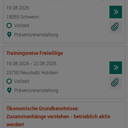
Termin
Ort
Zeitmuster
Lehr- und Lernform
16.08.2026
19055 Schwerin
Vollzeit
Präsenzveranstaltung
Trainingsreise Freiwillige
Termin
Ort
Zeitmuster
Lehr- und Lernform
16.08.2026 - 22.08.2026
23730 Neustadt/ Holstein
Vollzeit
Präsenzveranstaltung
Ökonomische Grundkenntnisse:
Zusammenhänge verstehen - betrieblich aktiv
werden!