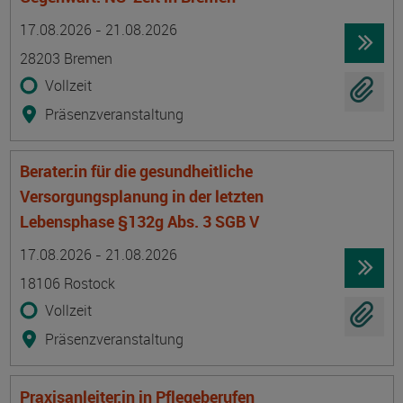
Termin
Ort
Zeitmuster
Lehr- und Lernform
17.08.2026 - 21.08.2026
28203 Bremen
Vollzeit
Präsenzveranstaltung
Berater:in für die gesundheitliche
Versorgungsplanung in der letzten
Lebensphase §132g Abs. 3 SGB V
Termin
Ort
Zeitmuster
Lehr- und Lernform
17.08.2026 - 21.08.2026
18106 Rostock
Vollzeit
Präsenzveranstaltung
Praxisanleiter:in in Pflegeberufen