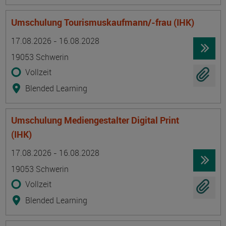
Umschulung Tourismuskaufmann/-frau (IHK)
Termin
Ort
Zeitmuster
Lehr- und Lernform
17.08.2026 - 16.08.2028
19053 Schwerin
Vollzeit
Blended Learning
Umschulung Mediengestalter Digital Print
(IHK)
Termin
Ort
Zeitmuster
Lehr- und Lernform
17.08.2026 - 16.08.2028
19053 Schwerin
Vollzeit
Blended Learning