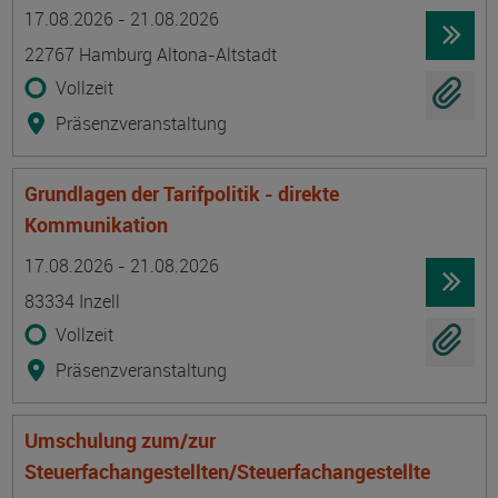
Termin
Ort
Zeitmuster
Lehr- und Lernform
17.08.2026 - 21.08.2026
22767 Hamburg Altona-Altstadt
Vollzeit
Präsenzveranstaltung
Grundlagen der Tarifpolitik - direkte
Kommunikation
Termin
Ort
Zeitmuster
Lehr- und Lernform
17.08.2026 - 21.08.2026
83334 Inzell
Vollzeit
Präsenzveranstaltung
Umschulung zum/zur
Steuerfachangestellten/Steuerfachangestellte