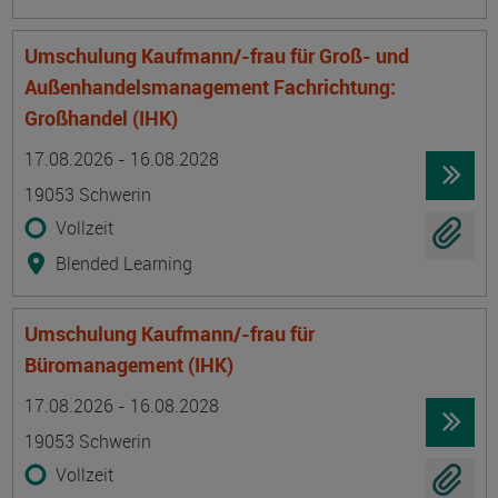
Umschulung Kaufmann/-frau für Groß- und
Außenhandelsmanagement Fachrichtung:
Großhandel (IHK)
Termin
Ort
Zeitmuster
Lehr- und Lernform
17.08.2026 - 16.08.2028
19053 Schwerin
Vollzeit
Blended Learning
Umschulung Kaufmann/-frau für
Büromanagement (IHK)
Termin
Ort
Zeitmuster
Lehr- und Lernform
17.08.2026 - 16.08.2028
19053 Schwerin
Vollzeit