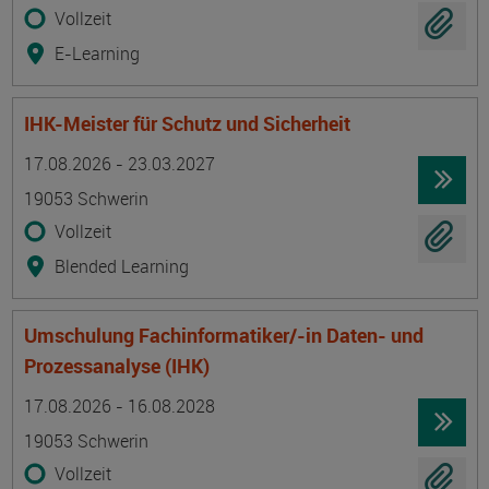
Vollzeit
E-Learning
IHK-Meister für Schutz und Sicherheit
Termin
Ort
Zeitmuster
Lehr- und Lernform
17.08.2026 - 23.03.2027
19053 Schwerin
Vollzeit
Blended Learning
Umschulung Fachinformatiker/-in Daten- und
Prozessanalyse (IHK)
Termin
Ort
Zeitmuster
Lehr- und Lernform
17.08.2026 - 16.08.2028
19053 Schwerin
Vollzeit