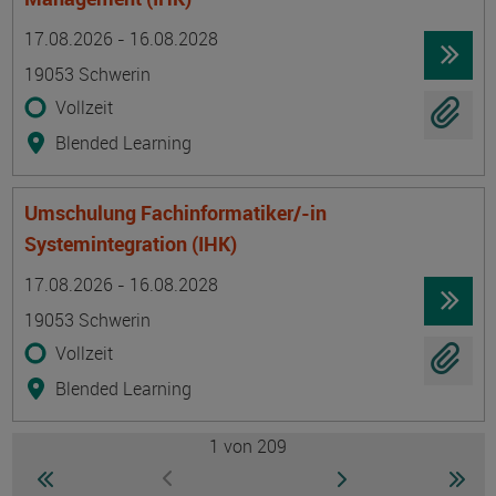
Termin
Ort
Zeitmuster
Lehr- und Lernform
17.08.2026 - 16.08.2028
19053 Schwerin
Vollzeit
Blended Learning
Umschulung Fachinformatiker/-in
Systemintegration (IHK)
Termin
Ort
Zeitmuster
Lehr- und Lernform
17.08.2026 - 16.08.2028
19053 Schwerin
Vollzeit
Blended Learning
1
von 209
Seite
zur ersten Seite wechseln
zur nächsten Seite
zur 
zur vorherigen Seite wechseln