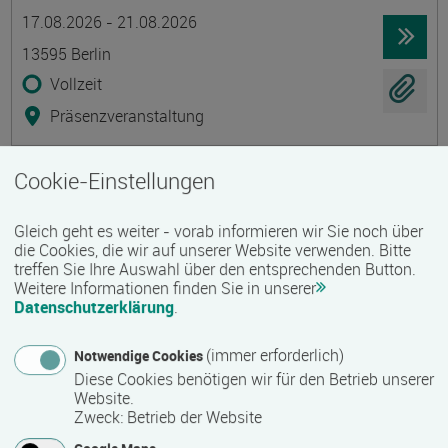
Termin
Ort
Zeitmuster
Lehr- und Lernform
17.08.2026 - 21.08.2026
13595 Berlin
Vollzeit
Präsenzveranstaltung
Cookie-Einstellungen
Stark starten! Arbeitsorganisation und
Kommunikation für den beruflichen
Gleich geht es weiter - vorab informieren wir Sie noch über
Wiedereinstieg
die Cookies, die wir auf unserer Website verwenden. Bitte
Termin
Ort
Zeitmuster
Lehr- und Lernform
treffen Sie Ihre Auswahl über den entsprechenden Button.
17.08.2026 - 06.11.2026
Weitere Informationen finden Sie in unserer
19061 Schwerin
Datenschutzerklärung
.
Vollzeit
(immer erforderlich)
Notwendige Cookies
Präsenzveranstaltung
Diese Cookies benötigen wir für den Betrieb unserer
Website.
Zweck
:
Betrieb der Website
Umschulung Steuerfachangestellte /