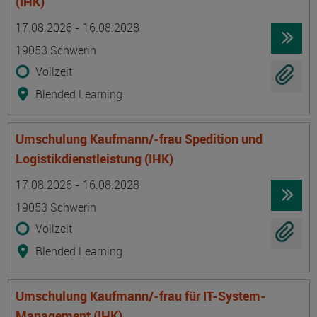
(IHK)
Termin
Ort
Zeitmuster
Lehr- und Lernform
17.08.2026 - 16.08.2028
19053 Schwerin
Vollzeit
Blended Learning
Umschulung Kaufmann/-frau Spedition und
Logistikdienstleistung (IHK)
Termin
Ort
Zeitmuster
Lehr- und Lernform
17.08.2026 - 16.08.2028
19053 Schwerin
Vollzeit
Blended Learning
Umschulung Kaufmann/-frau für IT-System-
Management (IHK)