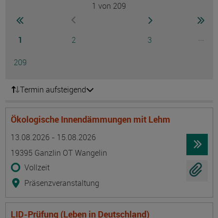
1
von 209
Seite
zur ersten Seite wechseln
zur nächsten Seite
zur 
zur vorherigen Seite wechseln
Seite
Seite
Seite
...
1
2
3
Ausg
Seite
209
Termin aufsteigend
Ökologische Innendämmungen mit Lehm
Termin
Ort
Zeitmuster
Lehr- und Lernform
13.08.2026 - 15.08.2026
19395 Ganzlin OT Wangelin
Vollzeit
Präsenzveranstaltung
LID-Prüfung (Leben in Deutschland)