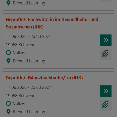
Blended Learning
Geprüfte/r Fachwirt/-in im Gesundheits- und
Sozialwesen (IHK)
Termin
Ort
Zeitmuster
Lehr- und Lernform
17.08.2026 - 23.03.2027
19053 Schwerin
Vollzeit
Blended Learning
Geprüfte/r Bilanzbuchhalter/-in (IHK)
Termin
Ort
Zeitmuster
Lehr- und Lernform
17.08.2026 - 23.03.2027
19053 Schwerin
Vollzeit
Blended Learning