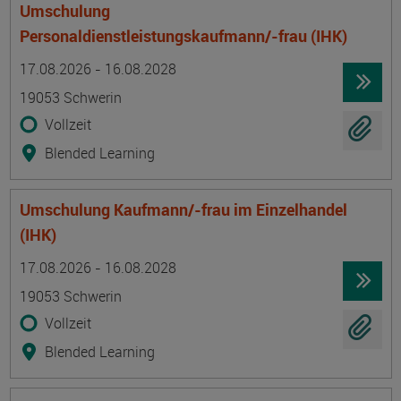
Umschulung
Personaldienstleistungskaufmann/-frau (IHK)
Termin
Ort
Zeitmuster
Lehr- und Lernform
17.08.2026 - 16.08.2028
19053 Schwerin
Vollzeit
Blended Learning
Umschulung Kaufmann/-frau im Einzelhandel
(IHK)
Termin
Ort
Zeitmuster
Lehr- und Lernform
17.08.2026 - 16.08.2028
19053 Schwerin
Vollzeit
Blended Learning