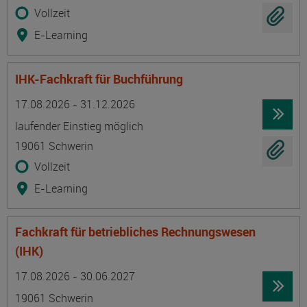
Vollzeit
E-Learning
IHK-Fachkraft für Buchführung
Termin
Ort
Zeitmuster
Lehr- und Lernform
17.08.2026 - 31.12.2026
laufender Einstieg möglich
19061 Schwerin
Vollzeit
E-Learning
Fachkraft für betriebliches Rechnungswesen
(IHK)
Termin
Ort
Zeitmuster
Lehr- und Lernform
17.08.2026 - 30.06.2027
19061 Schwerin