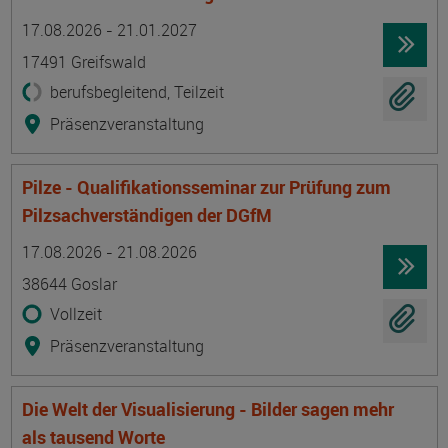
Termin
Ort
Zeitmuster
Lehr- und Lernform
17.08.2026 - 21.01.2027
17491 Greifswald
berufsbegleitend, Teilzeit
Präsenzveranstaltung
Pilze - Qualifikationsseminar zur Prüfung zum
Pilzsachverständigen der DGfM
Termin
Ort
Zeitmuster
Lehr- und Lernform
17.08.2026 - 21.08.2026
38644 Goslar
Vollzeit
Präsenzveranstaltung
Die Welt der Visualisierung - Bilder sagen mehr
als tausend Worte