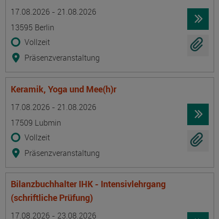
Termin
Ort
Zeitmuster
Lehr- und Lernform
17.08.2026 - 21.08.2026
13595 Berlin
Vollzeit
Präsenzveranstaltung
Keramik, Yoga und Mee(h)r
Termin
Ort
Zeitmuster
Lehr- und Lernform
17.08.2026 - 21.08.2026
17509 Lubmin
Vollzeit
Präsenzveranstaltung
Bilanzbuchhalter IHK - Intensivlehrgang
(schriftliche Prüfung)
Termin
Ort
Zeitmuster
Lehr- und Lernform
17.08.2026 - 23.08.2026