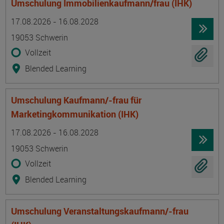
Umschulung Immobilienkaufmann/frau (IHK)
Termin
Ort
Zeitmuster
Lehr- und Lernform
17.08.2026 - 16.08.2028
19053 Schwerin
Vollzeit
Blended Learning
Umschulung Kaufmann/-frau für
Marketingkommunikation (IHK)
Termin
Ort
Zeitmuster
Lehr- und Lernform
17.08.2026 - 16.08.2028
19053 Schwerin
Vollzeit
Blended Learning
Umschulung Veranstaltungskaufmann/-frau