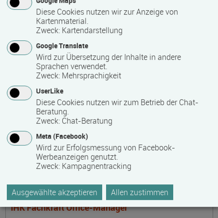
Google Maps
Steuerfachangestellter
Diese Cookies nutzen wir zur Anzeige von
Termin
Ort
Zeitmuster
Lehr- und Lernform
Kartenmaterial.
17.08.2026 - 16.08.2028
Zweck
:
Kartendarstellung
17033 Neubrandenburg
Google Translate
Vollzeit
Wird zur Übersetzung der Inhalte in andere
Sprachen verwendet.
Präsenzveranstaltung
Zweck
:
Mehrsprachigkeit
UserLike
Mediencoach in der frühkindlichen Bildung -
Diese Cookies nutzen wir zum Betrieb der Chat-
Beratung.
Stufe 2: Medienspezialisierung
Zweck
:
Chat-Beratung
Termin
Ort
Zeitmuster
Lehr- und Lernform
17.08.2026 - 04.12.2026
Meta (Facebook)
17166 Dahmen
Wird zur Erfolgsmessung von Facebook-
Werbeanzeigen genutzt.
berufsbegleitend, Teilzeit
Zweck
:
Kampagnentracking
Blended Learning
Ausgewählte akzeptieren
Allen zustimmen
IHK Fachkraft Office-Manager