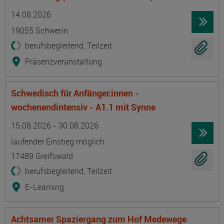
Termin
Ort
Zeitmuster
Lehr- und Lernform
14.08.2026
19055 Schwerin
berufsbegleitend, Teilzeit
Präsenzveranstaltung
Schwedisch für Anfänger:innen -
wochenendintensiv - A1.1 mit Synne
Termin
Ort
Zeitmuster
Lehr- und Lernform
15.08.2026 - 30.08.2026
laufender Einstieg möglich
17489 Greifswald
berufsbegleitend, Teilzeit
E-Learning
Achtsamer Spaziergang zum Hof Medewege