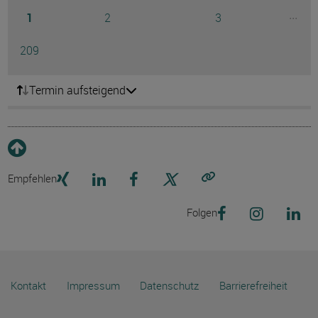
Seite
Seite
Seite
...
1
2
3
Ausg
Seite
209
Termin aufsteigend
Empfehlen
Link kopieren
Folgen
Kontakt
Impressum
Datenschutz
Barrierefreiheit