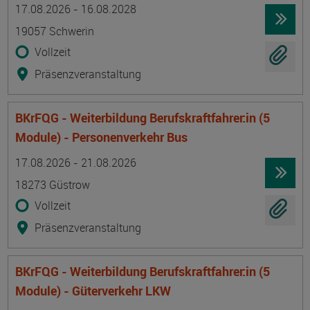
Termin
Ort
Zeitmuster
Lehr- und Lernform
17.08.2026 - 16.08.2028
19057 Schwerin
Vollzeit
Präsenzveranstaltung
BKrFQG - Weiterbildung Berufskraftfahrer:in (5
Module) - Personenverkehr Bus
Termin
Ort
Zeitmuster
Lehr- und Lernform
17.08.2026 - 21.08.2026
18273 Güstrow
Vollzeit
Präsenzveranstaltung
BKrFQG - Weiterbildung Berufskraftfahrer:in (5
Module) - Güterverkehr LKW
Termin
Ort
Zeitmuster
Lehr- und Lernform