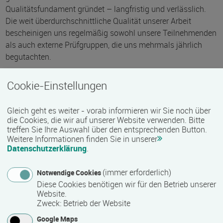
Qualitätsfundament gründet – langfristig und verlässlich.
Die weit überdurchschnittliche Qualität unserer Arbeit
bescheinigen uns regelmäßig sowohl unsere Teilnehmenden
als auch externe Prüfgruppen, die uns mehrmals jährlich
begutachten.
Wir freuen uns sehr, Sie bald als Teilnehmer bei uns zu
Cookie-Einstellungen
begrüßen! Vereinbaren Sie gleich einen unverbindlichen
Beratungstermin.
Gleich geht es weiter - vorab informieren wir Sie noch über
die Cookies, die wir auf unserer Website verwenden. Bitte
treffen Sie Ihre Auswahl über den entsprechenden Button.
Weitere Informationen finden Sie in unserer
Datenschutzerklärung
.
Kontakt
(immer erforderlich)
Notwendige Cookies
Diese Cookies benötigen wir für den Betrieb unserer
Website.
Zweck
:
Betrieb der Website
Google Maps