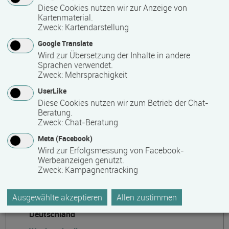
IBB Institut für Berufliche Bildung AG
Diese Cookies nutzen wir zur Anzeige von
Kartenmaterial.
Bebelstraße 40
Zweck
:
Kartendarstellung
21614 Buxtehude
Google Translate
Deutschland
Wird zur Übersetzung der Inhalte in andere
0381 96903075
Sprachen verwendet.
Zweck
:
Mehrsprachigkeit
kundencenter(at)ibb.com
UserLike
Kontaktformular
Diese Cookies nutzen wir zum Betrieb der Chat-
Beratung.
https://www.ibb.com
Zweck
:
Chat-Beratung
Meta (Facebook)
Wird zur Erfolgsmessung von Facebook-
Weitere Kontakte
Werbeanzeigen genutzt.
Zweck
:
Kampagnentracking
Institut für Berufliche Bildung Rostock
Strandstraße 25
Ausgewählte akzeptieren
Allen zustimmen
18055 Rostock
Deutschland