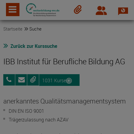
Spra
Login
Merkzettel
Startseite
Suche
Zurück zur Kurssuche
IBB Institut für Berufliche Bildung AG
1031 Kurse
0381
Anfragen
Merken
96903075
anerkanntes Qualitätsmanagementsystem
DIN EN ISO 9001
Trägerzulassung nach AZAV