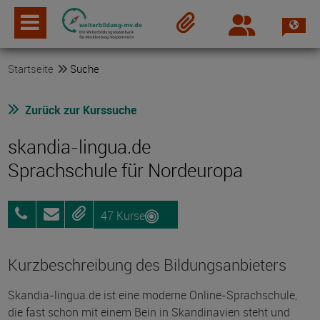
Spra
Login
Merkzettel
Startseite
Suche
Zurück zur Kurssuche
skandia-lingua.de
Sprachschule für Nordeuropa
47 Kurse
0157
Anfragen
Merken
38435587
Kurzbeschreibung des Bildungsanbieters
Skandia-lingua.de ist eine moderne Online-Sprachschule,
die fast schon mit einem Bein in Skandinavien steht und