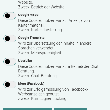
Sprachen“. Entsprechend ihrer erreichten Niveaustufe
Website.
Zweck
:
Betrieb der Website
erhalten die Teilnehmenden von uns gern eine
Teilnahmebescheinigung.
Google Maps
Diese Cookies nutzen wir zur Anzeige von
Die Schule wird von Gernot Hohnstein geleitet, unterstützt
Kartenmaterial.
von einem engagierten und qualifizierten Team aus
Zweck
:
Kartendarstellung
Lehrkräften mit muttersprachlichem oder vergleichbarem
Google Translate
Hintergrund und Skandinavisten mit teils über 20 Jahren
Wird zur Übersetzung der Inhalte in andere
Lehrerfahrung.
Sprachen verwendet.
Zweck
:
Mehrsprachigkeit
UserLike
Kontakt
Diese Cookies nutzen wir zum Betrieb der Chat-
Beratung.
Zweck
:
Chat-Beratung
Meta (Facebook)
Wird zur Erfolgsmessung von Facebook-
Werbeanzeigen genutzt.
skandia-lingua.de
Zweck
:
Kampagnentracking
Sprachschule für Nordeuropa