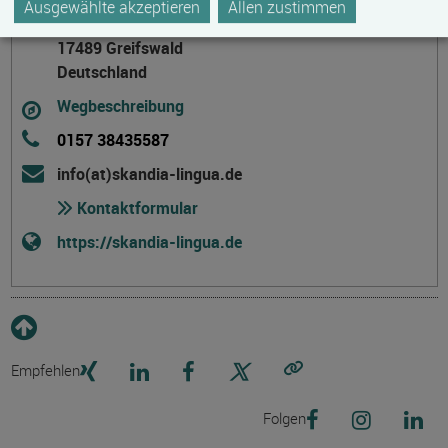
Ausgewählte akzeptieren
Allen zustimmen
Feldstraße 9
17489 Greifswald
Deutschland
Wegbeschreibung
0157 38435587
info(at)skandia-lingua.de
Kontaktformular
https://skandia-lingua.de
Empfehlen
Link kopieren
Folgen