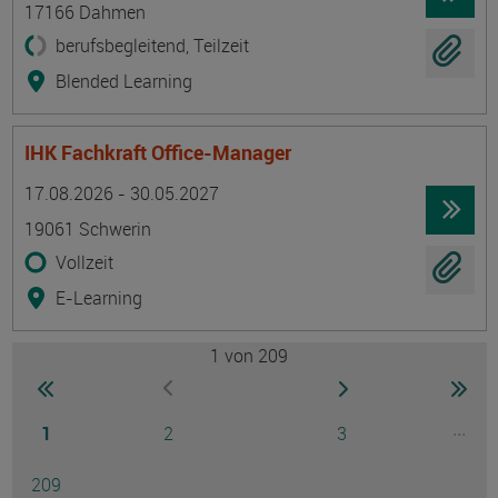
17166 Dahmen
berufsbegleitend, Teilzeit
Blended Learning
IHK Fachkraft Office-Manager
Termin
Ort
Zeitmuster
Lehr- und Lernform
17.08.2026 - 30.05.2027
19061 Schwerin
Vollzeit
E-Learning
1
von 209
Seite
zur ersten Seite wechseln
zur nächsten Seite
zur 
zur vorherigen Seite wechseln
Seite
Seite
Seite
...
1
2
3
Ausg
Seite
209