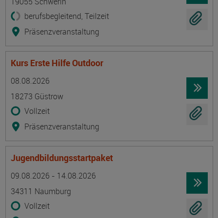
19055 Schwerin
berufsbegleitend, Teilzeit
Präsenzveranstaltung
Kurs Erste Hilfe Outdoor
Termin
Ort
Zeitmuster
Lehr- und Lernform
08.08.2026
18273 Güstrow
Vollzeit
Präsenzveranstaltung
Jugendbildungsstartpaket
Termin
Ort
Zeitmuster
Lehr- und Lernform
09.08.2026 - 14.08.2026
34311 Naumburg
Vollzeit