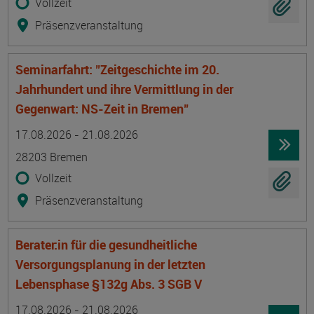
Vollzeit
Präsenzveranstaltung
Seminarfahrt: "Zeitgeschichte im 20.
Jahrhundert und ihre Vermittlung in der
Gegenwart: NS-Zeit in Bremen"
Termin
Ort
Zeitmuster
Lehr- und Lernform
17.08.2026 - 21.08.2026
28203 Bremen
Vollzeit
Präsenzveranstaltung
Berater:in für die gesundheitliche
Versorgungsplanung in der letzten
Lebensphase §132g Abs. 3 SGB V
Termin
Ort
Zeitmuster
Lehr- und Lernform
17.08.2026 - 21.08.2026