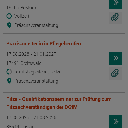
18106 Rostock
Vollzeit
Präsenzveranstaltung
Praxisanleiter:in in Pflegeberufen
Termin
Ort
Zeitmuster
Lehr- und Lernform
17.08.2026 - 21.01.2027
17491 Greifswald
berufsbegleitend, Teilzeit
Präsenzveranstaltung
Pilze - Qualifikationsseminar zur Prüfung zum
Pilzsachverständigen der DGfM
Termin
Ort
Zeitmuster
Lehr- und Lernform
17.08.2026 - 21.08.2026
38644 Goslar