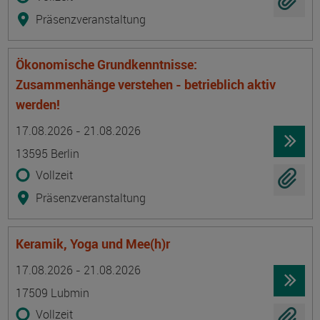
Präsenzveranstaltung
Ökonomische Grundkenntnisse:
Zusammenhänge verstehen - betrieblich aktiv
werden!
Termin
Ort
Zeitmuster
Lehr- und Lernform
17.08.2026 - 21.08.2026
13595 Berlin
Vollzeit
Präsenzveranstaltung
Keramik, Yoga und Mee(h)r
Termin
Ort
Zeitmuster
Lehr- und Lernform
17.08.2026 - 21.08.2026
17509 Lubmin
Vollzeit