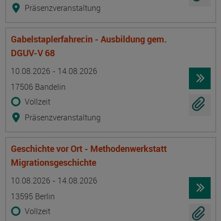
Präsenzveranstaltung
Gabelstaplerfahrer:in - Ausbildung gem.
DGUV-V 68
Termin
Ort
Zeitmuster
Lehr- und Lernform
10.08.2026 - 14.08.2026
17506 Bandelin
Vollzeit
Präsenzveranstaltung
Geschichte vor Ort - Methodenwerkstatt
Migrationsgeschichte
Termin
Ort
Zeitmuster
Lehr- und Lernform
10.08.2026 - 14.08.2026
13595 Berlin
Vollzeit