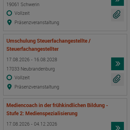
19061 Schwerin
Vollzeit
Präsenzveranstaltung
Umschulung Steuerfachangestellte /
Steuerfachangestellter
Termin
Ort
Zeitmuster
Lehr- und Lernform
17.08.2026 - 16.08.2028
17033 Neubrandenburg
Vollzeit
Präsenzveranstaltung
Mediencoach in der frühkindlichen Bildung -
Stufe 2: Medienspezialisierung
Termin
Ort
Zeitmuster
Lehr- und Lernform
17.08.2026 - 04.12.2026