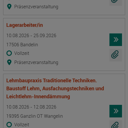
Präsenzveranstaltung
Lagerarbeiter/in
Termin
Ort
Zeitmuster
Lehr- und Lernform
10.08.2026 - 25.09.2026
17506 Bandelin
Vollzeit
Präsenzveranstaltung
Lehmbaupraxis Traditionelle Techniken.
Baustoff Lehm, Ausfachungstechniken und
Leichtlehm-Innendämmung
Termin
Ort
Zeitmuster
Lehr- und Lernform
10.08.2026 - 12.08.2026
19395 Ganzlin OT Wangelin
Vollzeit