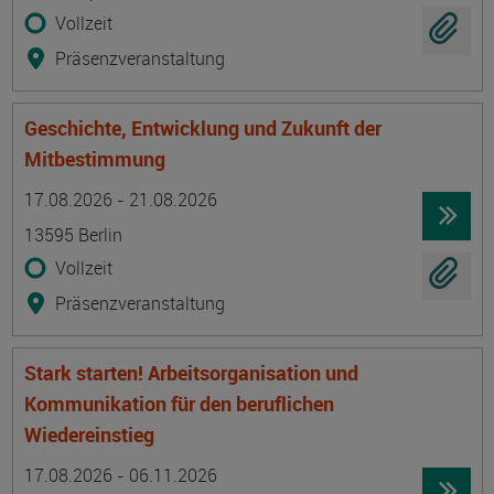
Vollzeit
Präsenzveranstaltung
Geschichte, Entwicklung und Zukunft der
Mitbestimmung
Termin
Ort
Zeitmuster
Lehr- und Lernform
17.08.2026 - 21.08.2026
13595 Berlin
Vollzeit
Präsenzveranstaltung
Stark starten! Arbeitsorganisation und
Kommunikation für den beruflichen
Wiedereinstieg
Termin
Ort
Zeitmuster
Lehr- und Lernform
17.08.2026 - 06.11.2026