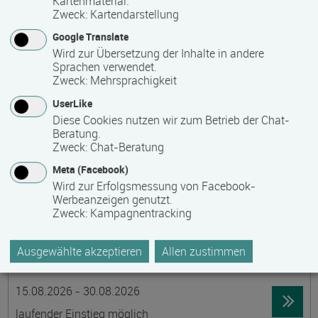
Kartenmaterial.
Zweck
:
Kartendarstellung
19395 Ganzlin OT Wangelin
Google Translate
Vollzeit
Wird zur Übersetzung der Inhalte in andere
Präsenzveranstaltung
Sprachen verwendet.
Zweck
:
Mehrsprachigkeit
UserLike
LID-Prüfung (Leben in Deutschland)
Diese Cookies nutzen wir zum Betrieb der Chat-
Termin
Ort
Zeitmuster
Lehr- und Lernform
Beratung.
14.08.2026
Zweck
:
Chat-Beratung
19055 Schwerin
Meta (Facebook)
berufsbegleitend, Teilzeit
Wird zur Erfolgsmessung von Facebook-
Werbeanzeigen genutzt.
Präsenzveranstaltung
Zweck
:
Kampagnentracking
Schwedisch für Anfänger:innen -
Ausgewählte akzeptieren
Allen zustimmen
wochenendintensiv - A1.1 mit Synne
Termin
Ort
Zeitmuster
Lehr- und Lernform
15.08.2026 - 30.08.2026
laufender Einstieg möglich