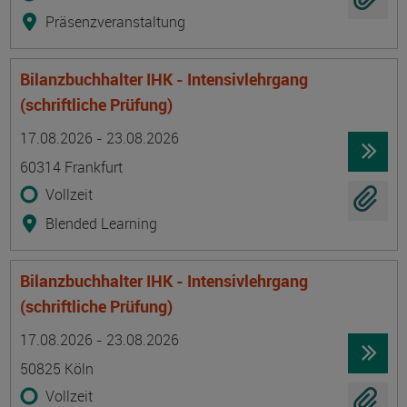
Präsenzveranstaltung
Bilanzbuchhalter IHK - Intensivlehrgang
(schriftliche Prüfung)
Termin
Ort
Zeitmuster
Lehr- und Lernform
17.08.2026 - 23.08.2026
60314 Frankfurt
Vollzeit
Blended Learning
Bilanzbuchhalter IHK - Intensivlehrgang
(schriftliche Prüfung)
Termin
Ort
Zeitmuster
Lehr- und Lernform
17.08.2026 - 23.08.2026
50825 Köln
Vollzeit