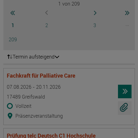
1
von 209
Seite
zur ersten Seite wechseln
zur nächsten Seite
zur 
zur vorherigen Seite wechseln
Seite
Seite
Seite
...
1
2
3
Ausg
Seite
209
Termin aufsteigend
Fachkraft für Palliative Care
Termin
Ort
Zeitmuster
Lehr- und Lernform
07.08.2026 - 20.11.2026
17489 Greifswald
Vollzeit
Präsenzveranstaltung
Prüfung telc Deutsch C1 Hochschule