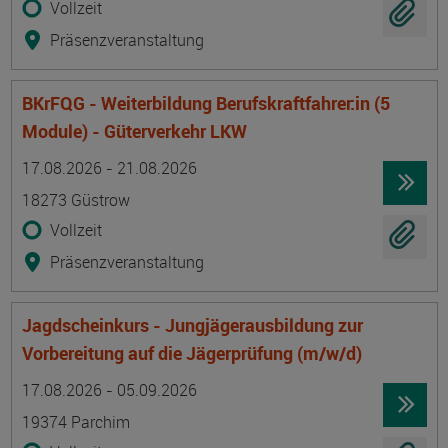
Vollzeit
Präsenzveranstaltung
BKrFQG - Weiterbildung Berufskraftfahrer:in (5
Module) - Güterverkehr LKW
Termin
Ort
Zeitmuster
Lehr- und Lernform
17.08.2026 - 21.08.2026
18273 Güstrow
Vollzeit
Präsenzveranstaltung
Jagdscheinkurs - Jungjägerausbildung zur
Vorbereitung auf die Jägerprüfung (m/w/d)
Termin
Ort
Zeitmuster
Lehr- und Lernform
17.08.2026 - 05.09.2026
19374 Parchim