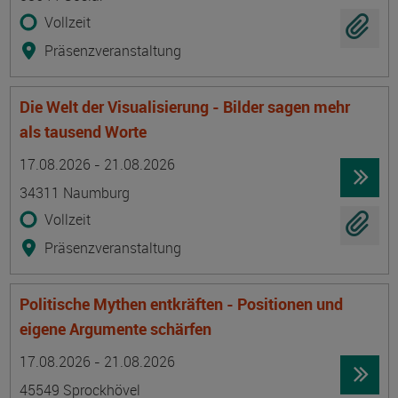
Vollzeit
Präsenzveranstaltung
Die Welt der Visualisierung - Bilder sagen mehr
als tausend Worte
Termin
Ort
Zeitmuster
Lehr- und Lernform
17.08.2026 - 21.08.2026
34311 Naumburg
Vollzeit
Präsenzveranstaltung
Politische Mythen entkräften - Positionen und
eigene Argumente schärfen
Termin
Ort
Zeitmuster
Lehr- und Lernform
17.08.2026 - 21.08.2026
45549 Sprockhövel