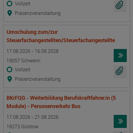
Vollzeit
Präsenzveranstaltung
Umschulung zum/zur
Steuerfachangestellten/Steuerfachangestellte
Termin
Ort
Zeitmuster
Lehr- und Lernform
17.08.2026 - 16.08.2028
19057 Schwerin
Vollzeit
Präsenzveranstaltung
BKrFQG - Weiterbildung Berufskraftfahrer:in (5
Module) - Personenverkehr Bus
Termin
Ort
Zeitmuster
Lehr- und Lernform
17.08.2026 - 21.08.2026
18273 Güstrow