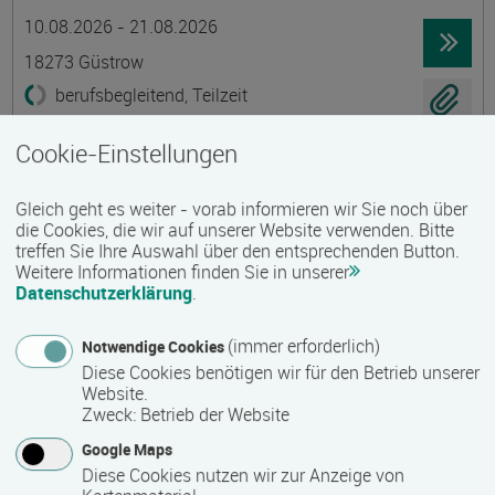
Termin
Ort
Zeitmuster
Lehr- und Lernform
10.08.2026 - 21.08.2026
18273 Güstrow
berufsbegleitend, Teilzeit
E-Learning
Cookie-Einstellungen
Existenzgründung - Grundkurs
Gleich geht es weiter - vorab informieren wir Sie noch über
Gruppenmaßnahme
die Cookies, die wir auf unserer Website verwenden. Bitte
treffen Sie Ihre Auswahl über den entsprechenden Button.
Termin
Ort
Zeitmuster
Lehr- und Lernform
10.08.2026 - 21.08.2026
Weitere Informationen finden Sie in unserer
Datenschutzerklärung
.
18273 Güstrow
berufsbegleitend, Teilzeit
(immer erforderlich)
Notwendige Cookies
Diese Cookies benötigen wir für den Betrieb unserer
Präsenzveranstaltung
Website.
Zweck
:
Betrieb der Website
Ökologische Innendämmungen mit Lehm
Google Maps
Termin
Ort
Zeitmuster
Lehr- und Lernform
Diese Cookies nutzen wir zur Anzeige von
13.08.2026 - 15.08.2026