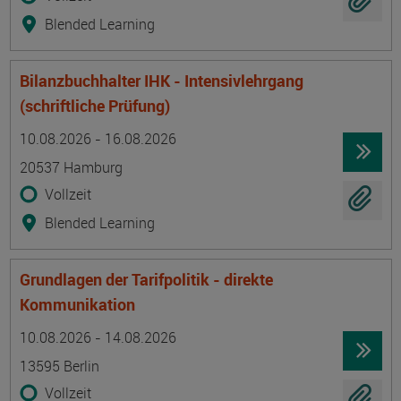
Blended Learning
Bilanzbuchhalter IHK - Intensivlehrgang
(schriftliche Prüfung)
Termin
Ort
Zeitmuster
Lehr- und Lernform
10.08.2026 - 16.08.2026
20537 Hamburg
Vollzeit
Blended Learning
Grundlagen der Tarifpolitik - direkte
Kommunikation
Termin
Ort
Zeitmuster
Lehr- und Lernform
10.08.2026 - 14.08.2026
13595 Berlin
Vollzeit