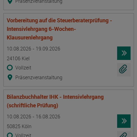
Präsenzveranstaltung
Vorbereitung auf die Steuerberaterprüfung -
Intensivlehrgang 6-Wochen-
Klausurenlehrgang
Termin
Ort
Zeitmuster
Lehr- und Lernform
10.08.2026 - 19.09.2026
24106 Kiel
Vollzeit
Präsenzveranstaltung
Bilanzbuchhalter IHK - Intensivlehrgang
(schriftliche Prüfung)
Termin
Ort
Zeitmuster
Lehr- und Lernform
10.08.2026 - 16.08.2026
50825 Köln
Vollzeit