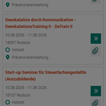
Präsenzveranstaltung
Deeskalation durch Kommunikation -
DeeskalationsTraining II - DeTrain II
Termin
Ort
Zeitmuster
Lehr- und Lernform
10.08.2026 - 11.08.2026
18057 Rostock
Vollzeit
Präsenzveranstaltung
Start-up Seminar für Steuerfachangestellte
(Auszubildende)
Termin
Ort
Zeitmuster
Lehr- und Lernform
10.08.2026 - 11.08.2026
18107 Rostock
Vollzeit