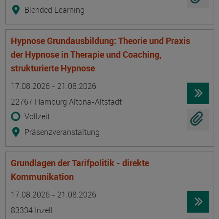
Blended Learning
Hypnose Grundausbildung: Theorie und Praxis
der Hypnose in Therapie und Coaching,
strukturierte Hypnose
Termin
Ort
Zeitmuster
Lehr- und Lernform
17.08.2026 - 21.08.2026
22767 Hamburg Altona-Altstadt
Vollzeit
Präsenzveranstaltung
Grundlagen der Tarifpolitik - direkte
Kommunikation
Termin
Ort
Zeitmuster
Lehr- und Lernform
17.08.2026 - 21.08.2026
83334 Inzell