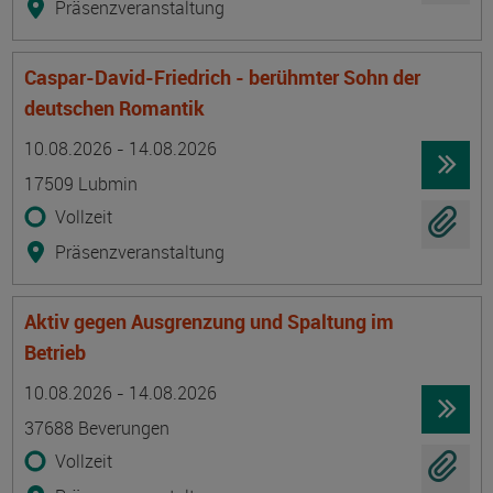
Präsenzveranstaltung
Caspar-David-Friedrich - berühmter Sohn der
deutschen Romantik
Termin
Ort
Zeitmuster
Lehr- und Lernform
10.08.2026 - 14.08.2026
17509 Lubmin
Vollzeit
Präsenzveranstaltung
Aktiv gegen Ausgrenzung und Spaltung im
Betrieb
Termin
Ort
Zeitmuster
Lehr- und Lernform
10.08.2026 - 14.08.2026
37688 Beverungen
Vollzeit