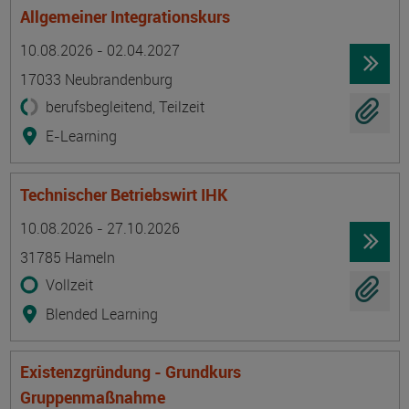
Allgemeiner Integrationskurs
Termin
Ort
Zeitmuster
Lehr- und Lernform
10.08.2026 - 02.04.2027
17033 Neubrandenburg
berufsbegleitend, Teilzeit
E-Learning
Technischer Betriebswirt IHK
Termin
Ort
Zeitmuster
Lehr- und Lernform
10.08.2026 - 27.10.2026
31785 Hameln
Vollzeit
Blended Learning
Existenzgründung - Grundkurs
Gruppenmaßnahme