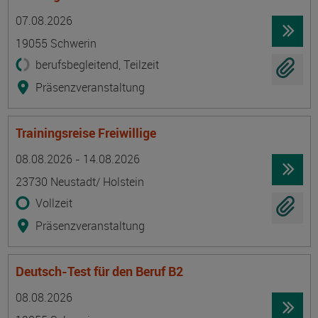
Termin
Ort
Zeitmuster
Lehr- und Lernform
07.08.2026
19055 Schwerin
berufsbegleitend, Teilzeit
Präsenzveranstaltung
Trainingsreise Freiwillige
Termin
Ort
Zeitmuster
Lehr- und Lernform
08.08.2026 - 14.08.2026
23730 Neustadt/ Holstein
Vollzeit
Präsenzveranstaltung
Deutsch-Test für den Beruf B2
Termin
Ort
Zeitmuster
Lehr- und Lernform
08.08.2026