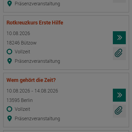
Präsenzveranstaltung
Rotkreuzkurs Erste Hilfe
Termin
Ort
Zeitmuster
Lehr- und Lernform
10.08.2026
18246 Bützow
Vollzeit
Präsenzveranstaltung
Wem gehört die Zeit?
Termin
Ort
Zeitmuster
Lehr- und Lernform
10.08.2026 - 14.08.2026
13595 Berlin
Vollzeit
Präsenzveranstaltung