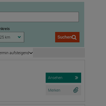
kreis
25 km
Suchen
ermin aufsteigend
Seite wechseln
is 208
Ansehen
Merken