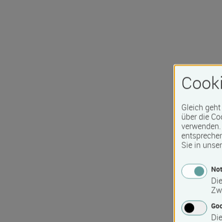
Cooki
Gleich geht
über die Co
verwenden. 
entspreche
Sie in unse
Not
Die
Zw
Go
Die