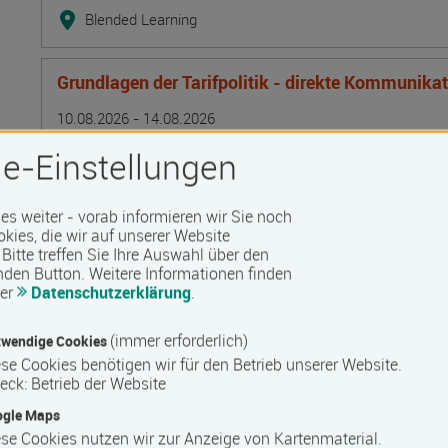
Blended Learning
Grundlagen der Tarifpolitik - direkte Kommunika
Termin
Ort
Zeitmuster
Lehr- und Lernform
10.08.2026 - 14.08.2026
13595 Berlin
e-Einstellungen
Vollzeit
Präsenzveranstaltung
 es weiter - vorab informieren wir Sie noch
okies, die wir auf unserer Website
Bitte treffen Sie Ihre Auswahl über den
Lagerarbeiter/in
nden Button.
Weitere Informationen finden
rer
Datenschutzerklärung
.
Termin
Ort
Zeitmuster
Lehr- und Lernform
10.08.2026 - 25.09.2026
17506 Bandelin
(immer erforderlich)
wendige Cookies
Vollzeit
se Cookies benötigen wir für den Betrieb unserer Website.
eck
:
Betrieb der Website
Präsenzveranstaltung
ogle Maps
se Cookies nutzen wir zur Anzeige von Kartenmaterial.