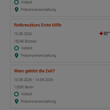
Vollzeit
Präsenzveranstaltung
Rotkreuzkurs Erste Hilfe
Termin
Ort
Zeitmuster
Lehr- und Lernform
10.08.2026
18246 Bützow
Vollzeit
Präsenzveranstaltung
Wem gehört die Zeit?
Termin
Ort
Zeitmuster
Lehr- und Lernform
10.08.2026 - 14.08.2026
13595 Berlin
Vollzeit
Präsenzveranstaltung