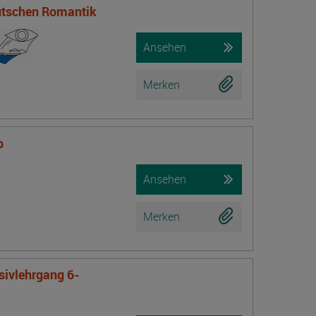
eutschen Romantik
Ansehen
Merken
b
Ansehen
Merken
nsivlehrgang 6-