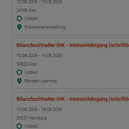
10.08.2026 - 19.09.2026
24106 Kiel
Vollzeit
Präsenzveranstaltung
Bilanzbuchhalter IHK - Intensivlehrgang (schriftl
Termin
Ort
Zeitmuster
Lehr- und Lernform
10.08.2026 - 16.08.2026
50825 Köln
Vollzeit
Blended Learning
Bilanzbuchhalter IHK - Intensivlehrgang (schriftl
Termin
Ort
Zeitmuster
Lehr- und Lernform
10.08.2026 - 16.08.2026
20537 Hamburg
Vollzeit