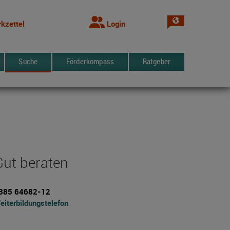
Sprache wechsel
kzettel
Login
Suche
Förderkompass
Ratgeber
Gut beraten
385 64682-12
eiterbildungstelefon