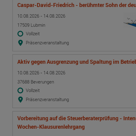
Caspar-David-Friedrich - berühmter Sohn der d
Termin
Ort
Zeitmuster
Lehr- und Lernform
10.08.2026 - 14.08.2026
17509 Lubmin
Vollzeit
Präsenzveranstaltung
Aktiv gegen Ausgrenzung und Spaltung im Betrie
Termin
Ort
Zeitmuster
Lehr- und Lernform
10.08.2026 - 14.08.2026
37688 Beverungen
Vollzeit
Präsenzveranstaltung
Vorbereitung auf die Steuerberaterprüfung - Inte
Wochen-Klausurenlehrgang
Termin
Ort
Zeitmuster
Lehr- und Lernform