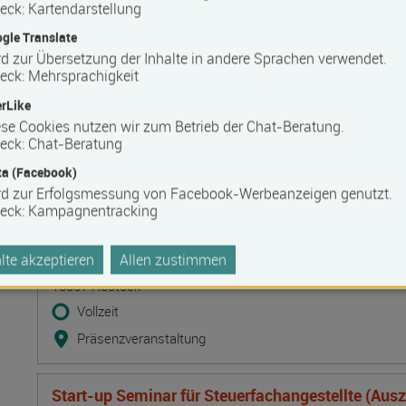
Lehmbaupraxis Traditionelle Techniken. Baustof
eck
:
Kartendarstellung
Ausfachungstechniken und Leichtlehm-Innend
gle Translate
Termin
Ort
Zeitmuster
Lehr- und Lernform
d zur Übersetzung der Inhalte in andere Sprachen verwendet.
10.08.2026 - 12.08.2026
eck
:
Mehrsprachigkeit
19395 Ganzlin OT Wangelin
rLike
Vollzeit
se Cookies nutzen wir zum Betrieb der Chat-Beratung.
eck
:
Chat-Beratung
Präsenzveranstaltung
a (Facebook)
rd zur Erfolgsmessung von Facebook-Werbeanzeigen genutzt.
Deeskalation durch Kommunikation - Deeskalatio
eck
:
Kampagnentracking
DeTrain II
Termin
Ort
Zeitmuster
Lehr- und Lernform
10.08.2026 - 11.08.2026
te akzeptieren
Allen zustimmen
18057 Rostock
Vollzeit
Präsenzveranstaltung
Start-up Seminar für Steuerfachangestellte (Aus