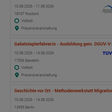
Termin
Ort
Zeitmuster
Lehr- und Lernform
10.08.2026 - 11.08.2026
18107 Rostock
Vollzeit
Präsenzveranstaltung
Gabelstaplerfahrer:in - Ausbildung gem. DGUV-V
Termin
Ort
Zeitmuster
Lehr- und Lernform
10.08.2026 - 14.08.2026
17506 Bandelin
Vollzeit
Präsenzveranstaltung
Geschichte vor Ort - Methodenwerkstatt Migrati
Termin
Ort
Zeitmuster
Lehr- und Lernform
10.08.2026 - 14.08.2026
13595 Berlin