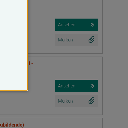
f Lehm,
ämmung
Ansehen
Merken
nsTraining II -
Ansehen
Merken
zubildende)