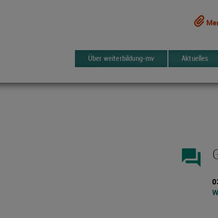
Mer
Über weiterbildung-mv
Aktuelles
forum
0
W