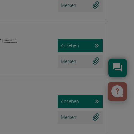
Merken
Ansehen
Merken
Konta
Ansehen
Merken