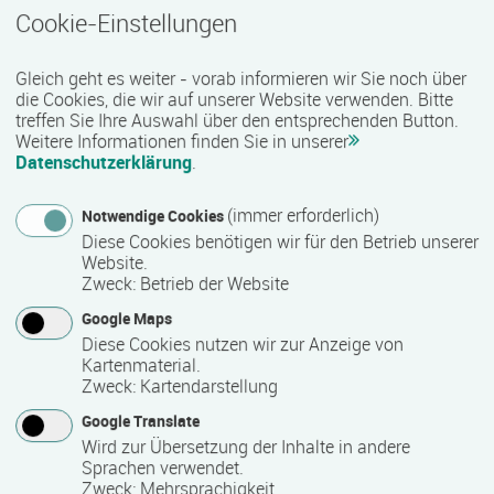
Cookie-Einstellungen
Technische Zugangsvoraussetzungen
Gleich geht es weiter - vorab informieren wir Sie noch über
keine Einschränkungen
die Cookies, die wir auf unserer Website verwenden. Bitte
treffen Sie Ihre Auswahl über den entsprechenden Button.
Weitere Informationen finden Sie in unserer
Datenschutzerklärung
.
Zeitmuster
Vollzeit
(immer erforderlich)
Notwendige Cookies
Diese Cookies benötigen wir für den Betrieb unserer
Website.
Lehr- und Lernform
Zweck
:
Betrieb der Website
E-Learning
Google Maps
Diese Cookies nutzen wir zur Anzeige von
Kartenmaterial.
Zweck
:
Kartendarstellung
Abschlussart
Google Translate
Teilnahmebestätigung / Zertifikat des Anbieters
Wird zur Übersetzung der Inhalte in andere
Sprachen verwendet.
Zweck
:
Mehrsprachigkeit