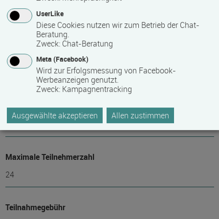
Voraussichtliche Dauer
UserLike
328 Stunde(n)
Diese Cookies nutzen wir zum Betrieb der Chat-
Beratung.
Zweck
:
Chat-Beratung
Termin
Meta (Facebook)
Wird zur Erfolgsmessung von Facebook-
Termine auf Anfrage
Werbeanzeigen genutzt.
Zweck
:
Kampagnentracking
Mindest­teilnehmer­anzahl
Ausgewählte akzeptieren
Allen zustimmen
12
Maximale Teilnehmerzahl
24
Teilnahmegebühr