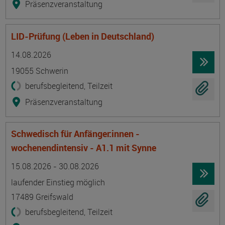
Präsenzveranstaltung
LID-Prüfung (Leben in Deutschland)
Termin
Ort
Zeitmuster
Lehr- und Lernform
14.08.2026
19055 Schwerin
berufsbegleitend, Teilzeit
Präsenzveranstaltung
Schwedisch für Anfänger:innen -
wochenendintensiv - A1.1 mit Synne
Termin
Ort
Zeitmuster
Lehr- und Lernform
15.08.2026 - 30.08.2026
laufender Einstieg möglich
17489 Greifswald
berufsbegleitend, Teilzeit