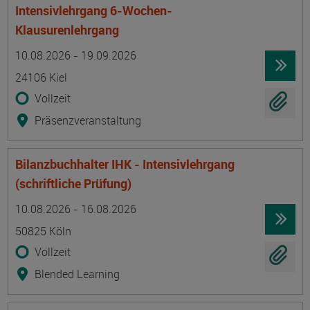
Intensivlehrgang 6-Wochen-
Klausurenlehrgang
Termin
Ort
Zeitmuster
Lehr- und Lernform
10.08.2026 - 19.09.2026
24106 Kiel
Vollzeit
Präsenzveranstaltung
Bilanzbuchhalter IHK - Intensivlehrgang
(schriftliche Prüfung)
Termin
Ort
Zeitmuster
Lehr- und Lernform
10.08.2026 - 16.08.2026
50825 Köln
Vollzeit
Blended Learning