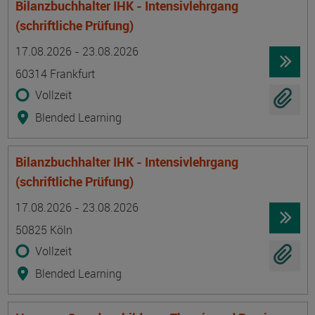
Bilanzbuchhalter IHK - Intensivlehrgang
(schriftliche Prüfung)
Termin
Ort
Zeitmuster
Lehr- und Lernform
17.08.2026 - 23.08.2026
60314 Frankfurt
Vollzeit
Blended Learning
Bilanzbuchhalter IHK - Intensivlehrgang
(schriftliche Prüfung)
Termin
Ort
Zeitmuster
Lehr- und Lernform
17.08.2026 - 23.08.2026
50825 Köln
Vollzeit
Blended Learning