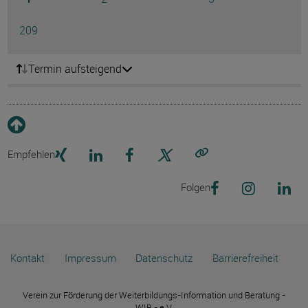
Ausg
Seite
209
Termin aufsteigend
Empfehlen
Link kopieren
Folgen
Kontakt
Impressum
Datenschutz
Barrierefreiheit
Verein zur Förderung der Weiterbildungs-Information und Beratung -
WIB - e.V.