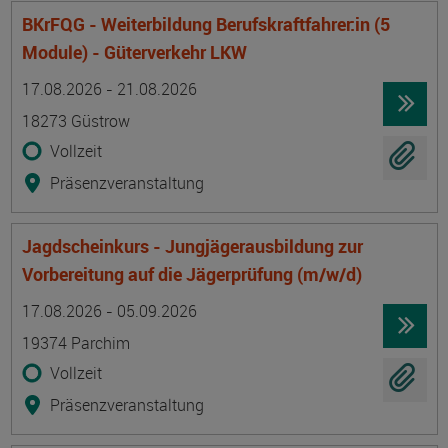
BKrFQG - Weiterbildung Berufskraftfahrer:in (5
Module) - Güterverkehr LKW
Termin
Ort
Zeitmuster
Lehr- und Lernform
17.08.2026 - 21.08.2026
18273 Güstrow
Vollzeit
Präsenzveranstaltung
Jagdscheinkurs - Jungjägerausbildung zur
Vorbereitung auf die Jägerprüfung (m/w/d)
Termin
Ort
Zeitmuster
Lehr- und Lernform
17.08.2026 - 05.09.2026
19374 Parchim
Vollzeit
Präsenzveranstaltung