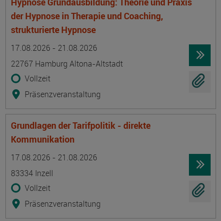
Hypnose Grundausbildung: Theorie und Praxis
der Hypnose in Therapie und Coaching,
strukturierte Hypnose
Termin
Ort
Zeitmuster
Lehr- und Lernform
17.08.2026 - 21.08.2026
22767 Hamburg Altona-Altstadt
Vollzeit
Präsenzveranstaltung
Grundlagen der Tarifpolitik - direkte
Kommunikation
Termin
Ort
Zeitmuster
Lehr- und Lernform
17.08.2026 - 21.08.2026
83334 Inzell
Vollzeit
Präsenzveranstaltung