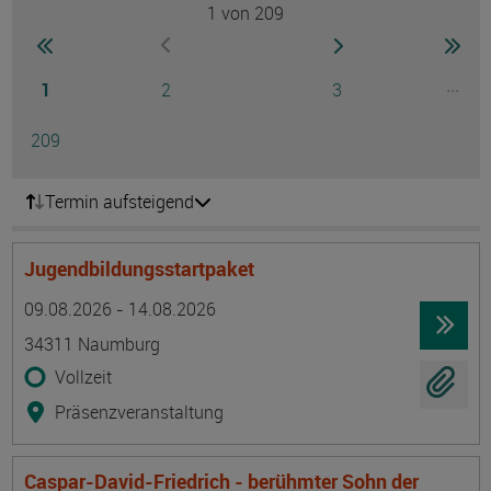
1
von 209
Seite
zur ersten Seite wechseln
zur nächsten Seite
zur 
zur vorherigen Seite wechseln
Seite
Seite
Seite
...
1
2
3
Ausg
Seite
209
Termin aufsteigend
Jugendbildungsstartpaket
Termin
Ort
Zeitmuster
Lehr- und Lernform
09.08.2026 - 14.08.2026
34311 Naumburg
Vollzeit
Präsenzveranstaltung
Caspar-David-Friedrich - berühmter Sohn der