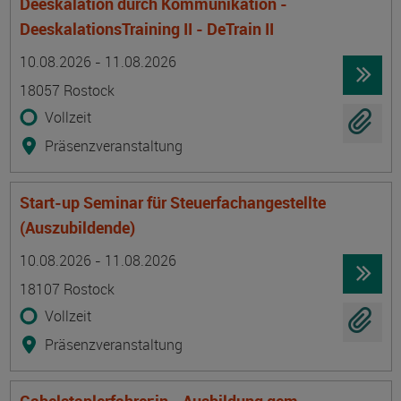
Deeskalation durch Kommunikation -
DeeskalationsTraining II - DeTrain II
Termin
Ort
Zeitmuster
Lehr- und Lernform
10.08.2026 - 11.08.2026
18057 Rostock
Vollzeit
Präsenzveranstaltung
Start-up Seminar für Steuerfachangestellte
(Auszubildende)
Termin
Ort
Zeitmuster
Lehr- und Lernform
10.08.2026 - 11.08.2026
18107 Rostock
Vollzeit
Präsenzveranstaltung