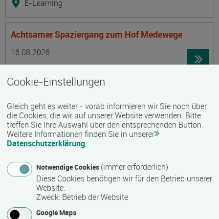
E-Learning
Achtsamer Spaziergang zum Hof Medewege
Termin
Ort
Zeitmuster
Lehr- und Lernform
16.08.2026
19055 Schwerin
Cookie-Einstellungen
Vollzeit
Präsenzveranstaltung
Gleich geht es weiter - vorab informieren wir Sie noch über
die Cookies, die wir auf unserer Website verwenden. Bitte
treffen Sie Ihre Auswahl über den entsprechenden Button.
Trainingsreise Freiwillige
Weitere Informationen finden Sie in unserer
Termin
Ort
Zeitmuster
Lehr- und Lernform
Datenschutzerklärung
.
16.08.2026 - 22.08.2026
23730 Neustadt/ Holstein
(immer erforderlich)
Notwendige Cookies
Vollzeit
Diese Cookies benötigen wir für den Betrieb unserer
Website.
Präsenzveranstaltung
Zweck
:
Betrieb der Website
Google Maps