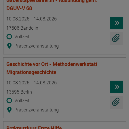
Gabelstaplerfahrer:in - Ausbildung gem.
DGUV-V 68
Termin
Ort
Zeitmuster
Lehr- und Lernform
10.08.2026 - 14.08.2026
17506 Bandelin
Vollzeit
Präsenzveranstaltung
Geschichte vor Ort - Methodenwerkstatt
Migrationsgeschichte
Termin
Ort
Zeitmuster
Lehr- und Lernform
10.08.2026 - 14.08.2026
13595 Berlin
Vollzeit
Präsenzveranstaltung
Rotkreuzkurs Erste Hilfe