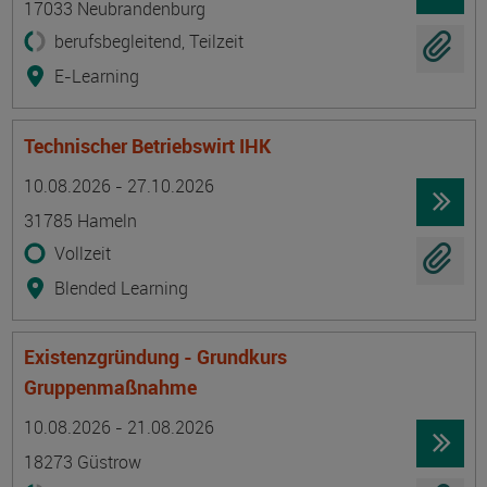
17033 Neubrandenburg
berufsbegleitend, Teilzeit
E-Learning
Technischer Betriebswirt IHK
Termin
Ort
Zeitmuster
Lehr- und Lernform
10.08.2026 - 27.10.2026
31785 Hameln
Vollzeit
Blended Learning
Existenzgründung - Grundkurs
Gruppenmaßnahme
Termin
Ort
Zeitmuster
Lehr- und Lernform
10.08.2026 - 21.08.2026
18273 Güstrow