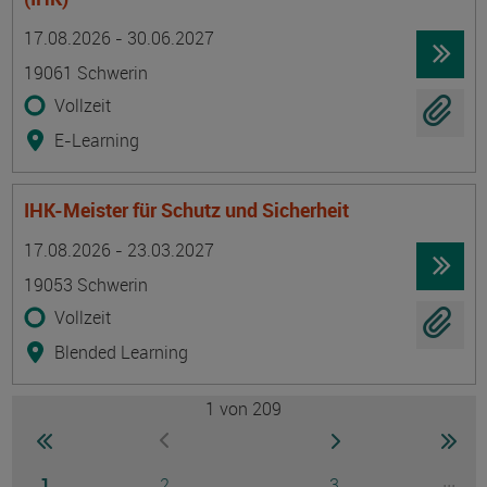
Termin
Ort
Zeitmuster
Lehr- und Lernform
17.08.2026 - 30.06.2027
19061 Schwerin
Vollzeit
E-Learning
IHK-Meister für Schutz und Sicherheit
Termin
Ort
Zeitmuster
Lehr- und Lernform
17.08.2026 - 23.03.2027
19053 Schwerin
Vollzeit
Blended Learning
1
von 209
Seite
zur ersten Seite wechseln
zur nächsten Seite
zur 
zur vorherigen Seite wechseln
Seite
Seite
Seite
...
1
2
3