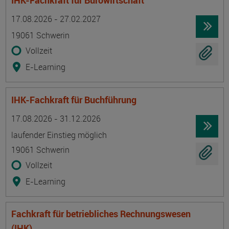
IHK-Fachkraft für Bürowirtschaft
Termin
Ort
Zeitmuster
Lehr- und Lernform
17.08.2026 - 27.02.2027
19061 Schwerin
Vollzeit
E-Learning
IHK-Fachkraft für Buchführung
Termin
Ort
Zeitmuster
Lehr- und Lernform
17.08.2026 - 31.12.2026
laufender Einstieg möglich
19061 Schwerin
Vollzeit
E-Learning
Fachkraft für betriebliches Rechnungswesen
(IHK)