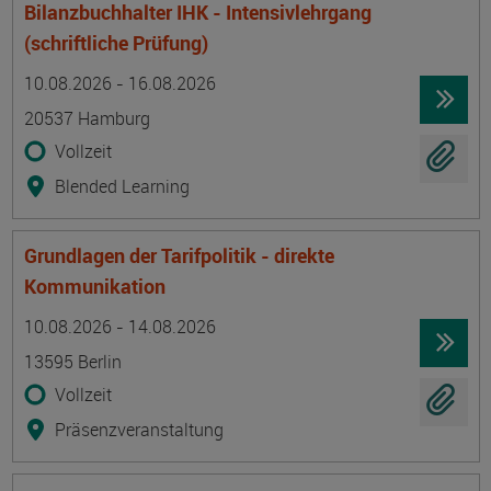
Bilanzbuchhalter IHK - Intensivlehrgang
(schriftliche Prüfung)
Termin
Ort
Zeitmuster
Lehr- und Lernform
10.08.2026 - 16.08.2026
20537 Hamburg
Vollzeit
Blended Learning
Grundlagen der Tarifpolitik - direkte
Kommunikation
Termin
Ort
Zeitmuster
Lehr- und Lernform
10.08.2026 - 14.08.2026
13595 Berlin
Vollzeit
Präsenzveranstaltung