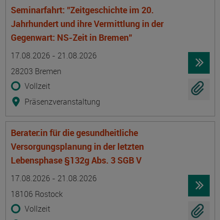
Seminarfahrt: "Zeitgeschichte im 20.
Jahrhundert und ihre Vermittlung in der
Gegenwart: NS-Zeit in Bremen"
Termin
Ort
Zeitmuster
Lehr- und Lernform
17.08.2026 - 21.08.2026
28203 Bremen
Vollzeit
Präsenzveranstaltung
Berater:in für die gesundheitliche
Versorgungsplanung in der letzten
Lebensphase §132g Abs. 3 SGB V
Termin
Ort
Zeitmuster
Lehr- und Lernform
17.08.2026 - 21.08.2026
18106 Rostock
Vollzeit