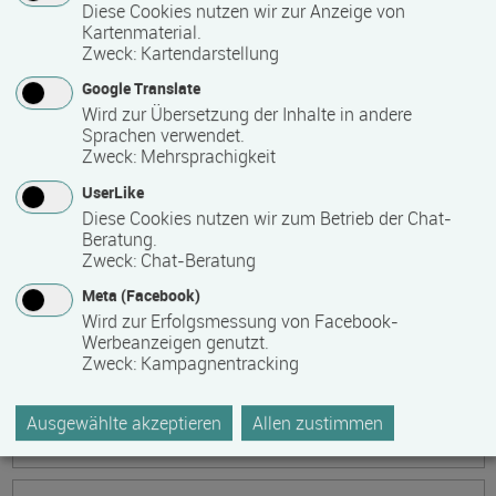
Ökonomische Grundkenntnisse:
Diese Cookies nutzen wir zur Anzeige von
Kartenmaterial.
Zusammenhänge verstehen - betrieblich aktiv
Zweck
:
Kartendarstellung
werden!
Google Translate
Termin
Ort
Zeitmuster
Lehr- und Lernform
Wird zur Übersetzung der Inhalte in andere
17.08.2026 - 21.08.2026
Sprachen verwendet.
13595 Berlin
Zweck
:
Mehrsprachigkeit
Vollzeit
UserLike
Diese Cookies nutzen wir zum Betrieb der Chat-
Präsenzveranstaltung
Beratung.
Zweck
:
Chat-Beratung
Keramik, Yoga und Mee(h)r
Meta (Facebook)
Termin
Ort
Zeitmuster
Lehr- und Lernform
Wird zur Erfolgsmessung von Facebook-
17.08.2026 - 21.08.2026
Werbeanzeigen genutzt.
Zweck
:
Kampagnentracking
17509 Lubmin
Vollzeit
Ausgewählte akzeptieren
Allen zustimmen
Präsenzveranstaltung