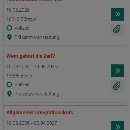
Termin
Ort
Zeitmuster
Lehr- und Lernform
10.08.2026
18246 Bützow
Vollzeit
Präsenzveranstaltung
Wem gehört die Zeit?
Termin
Ort
Zeitmuster
Lehr- und Lernform
10.08.2026 - 14.08.2026
13595 Berlin
Vollzeit
Präsenzveranstaltung
Allgemeiner Integrationskurs
Termin
Ort
Zeitmuster
Lehr- und Lernform
10.08.2026 - 02.04.2027