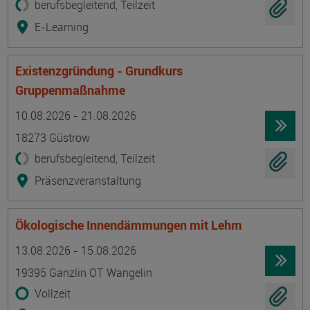
berufsbegleitend, Teilzeit
E-Learning
Existenzgründung - Grundkurs
Gruppenmaßnahme
Termin
Ort
Zeitmuster
Lehr- und Lernform
10.08.2026 - 21.08.2026
18273 Güstrow
berufsbegleitend, Teilzeit
Präsenzveranstaltung
Ökologische Innendämmungen mit Lehm
Termin
Ort
Zeitmuster
Lehr- und Lernform
13.08.2026 - 15.08.2026
19395 Ganzlin OT Wangelin
Vollzeit