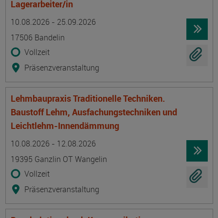
Lagerarbeiter/in
Termin
Ort
Zeitmuster
Lehr- und Lernform
10.08.2026 - 25.09.2026
17506 Bandelin
Vollzeit
Präsenzveranstaltung
Lehmbaupraxis Traditionelle Techniken.
Baustoff Lehm, Ausfachungstechniken und
Leichtlehm-Innendämmung
Termin
Ort
Zeitmuster
Lehr- und Lernform
10.08.2026 - 12.08.2026
19395 Ganzlin OT Wangelin
Vollzeit
Präsenzveranstaltung