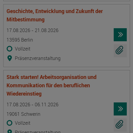
Geschichte, Entwicklung und Zukunft der
Mitbestimmung
Termin
Ort
Zeitmuster
Lehr- und Lernform
17.08.2026 - 21.08.2026
13595 Berlin
Vollzeit
Präsenzveranstaltung
Stark starten! Arbeitsorganisation und
Kommunikation für den beruflichen
Wiedereinstieg
Termin
Ort
Zeitmuster
Lehr- und Lernform
17.08.2026 - 06.11.2026
19061 Schwerin
Vollzeit
Präsenzveranstaltung