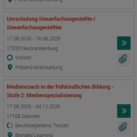
Umschulung Steuerfachangestellte /
Steuerfachangestellter
Termin
Ort
Zeitmuster
Lehr- und Lernform
17.08.2026 - 16.08.2028
17033 Neubrandenburg
Vollzeit
Präsenzveranstaltung
Mediencoach in der frühkindlichen Bildung -
Stufe 2: Medienspezialisierung
Termin
Ort
Zeitmuster
Lehr- und Lernform
17.08.2026 - 04.12.2026
17166 Dahmen
berufsbegleitend, Teilzeit
Blended Learning