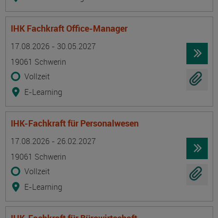
IHK Fachkraft Office-Manager
Termin
Ort
Zeitmuster
Lehr- und Lernform
17.08.2026 - 30.05.2027
19061 Schwerin
Vollzeit
E-Learning
IHK-Fachkraft für Personalwesen
Termin
Ort
Zeitmuster
Lehr- und Lernform
17.08.2026 - 26.02.2027
19061 Schwerin
Vollzeit
E-Learning