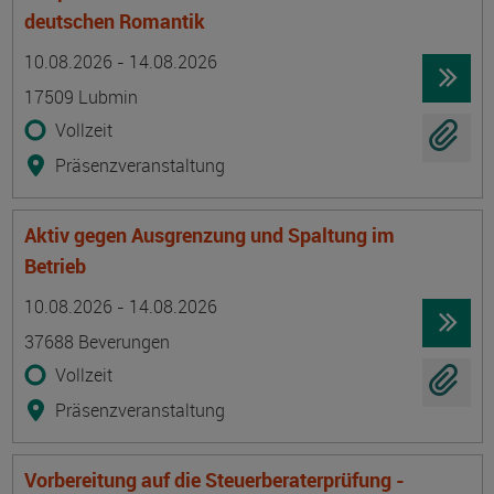
deutschen Romantik
Termin
Ort
Zeitmuster
Lehr- und Lernform
10.08.2026 - 14.08.2026
17509 Lubmin
Vollzeit
Präsenzveranstaltung
Aktiv gegen Ausgrenzung und Spaltung im
Betrieb
Termin
Ort
Zeitmuster
Lehr- und Lernform
10.08.2026 - 14.08.2026
37688 Beverungen
Vollzeit
Präsenzveranstaltung
Vorbereitung auf die Steuerberaterprüfung -