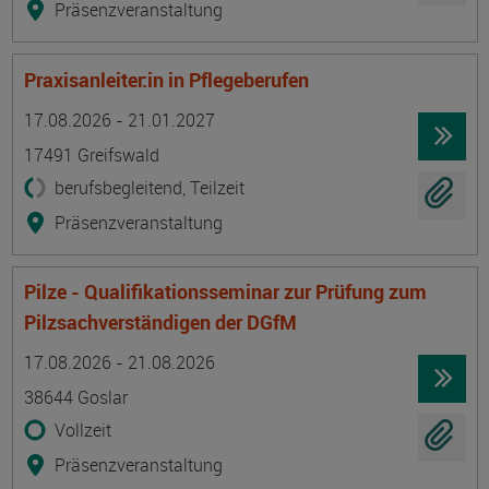
Präsenzveranstaltung
Praxisanleiter:in in Pflegeberufen
Termin
Ort
Zeitmuster
Lehr- und Lernform
17.08.2026 - 21.01.2027
17491 Greifswald
berufsbegleitend, Teilzeit
Präsenzveranstaltung
Pilze - Qualifikationsseminar zur Prüfung zum
Pilzsachverständigen der DGfM
Termin
Ort
Zeitmuster
Lehr- und Lernform
17.08.2026 - 21.08.2026
38644 Goslar
Vollzeit
Präsenzveranstaltung