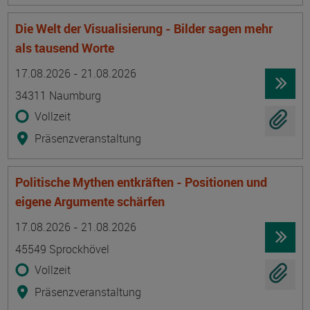
Die Welt der Visualisierung - Bilder sagen mehr
als tausend Worte
Termin
Ort
Zeitmuster
Lehr- und Lernform
17.08.2026 - 21.08.2026
34311 Naumburg
Vollzeit
Präsenzveranstaltung
Politische Mythen entkräften - Positionen und
eigene Argumente schärfen
Termin
Ort
Zeitmuster
Lehr- und Lernform
17.08.2026 - 21.08.2026
45549 Sprockhövel
Vollzeit
Präsenzveranstaltung