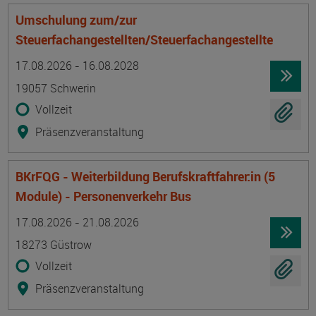
Umschulung zum/zur
Steuerfachangestellten/Steuerfachangestellte
Termin
Ort
Zeitmuster
Lehr- und Lernform
17.08.2026 - 16.08.2028
19057 Schwerin
Vollzeit
Präsenzveranstaltung
BKrFQG - Weiterbildung Berufskraftfahrer:in (5
Module) - Personenverkehr Bus
Termin
Ort
Zeitmuster
Lehr- und Lernform
17.08.2026 - 21.08.2026
18273 Güstrow
Vollzeit
Präsenzveranstaltung