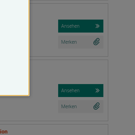
iche Prüfung)
Ansehen
Merken
r Hypnose in
Ansehen
Merken
tion