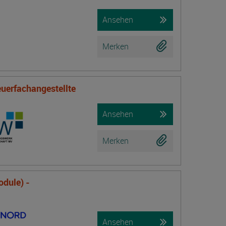
Ansehen
Merken
uerfachangestellte
Ansehen
Merken
odule) -
Ansehen