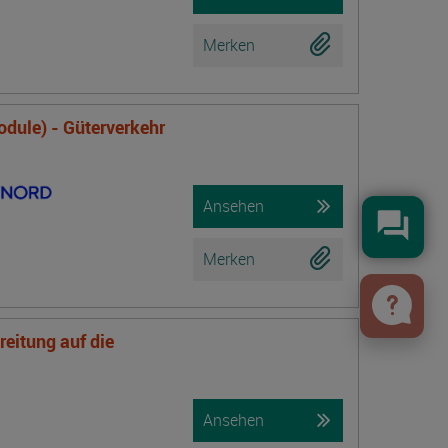
Merken
odule) - Güterverkehr
Ansehen
Konta
Merken
eitung auf die
Ansehen