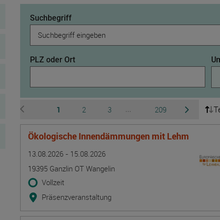
Suchbegriff
PLZ oder Ort
Um
T
Seite
Seite
Seite
Seite
1
2
3
209
...
zur vorherigen Seite wechseln
zur nächsten 
Ausgeblendete Seiten 4 b
Ökologische Innendämmungen mit Lehm
Termin
Ort
Zeitmuster
Lehr- und Lernform
13.08.2026 - 15.08.2026
19395 Ganzlin OT Wangelin
Vollzeit
Präsenzveranstaltung