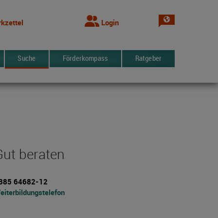
Sprache wechsel
kzettel
Login
Suche
Förderkompass
Ratgeber
Gut beraten
385 64682-12
eiterbildungstelefon