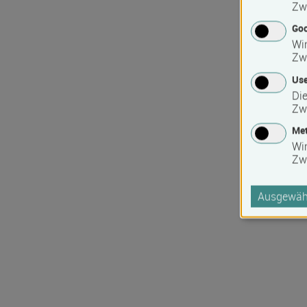
Zw
Goo
Wir
Zw
Use
Die
Zw
Met
Wi
Zw
Ausgewähl