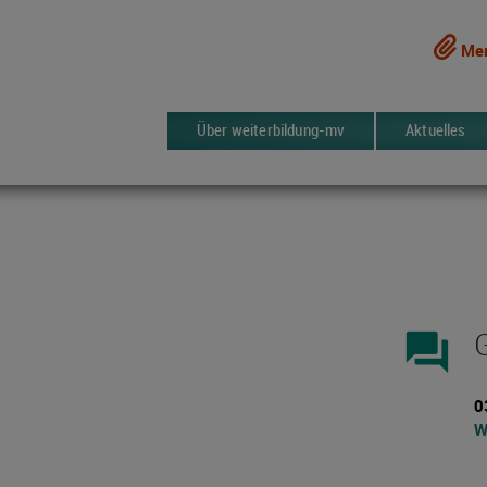
Mer
Über weiterbildung-mv
Aktuelles
forum
0
W