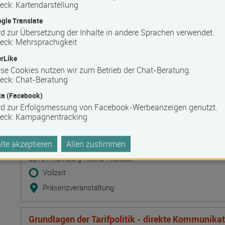
eck
:
Kartendarstellung
Bilanzbuchhalter IHK - Intensivlehrgang (schriftl
gle Translate
Termin
Ort
Zeitmuster
Lehr- und Lernform
d zur Übersetzung der Inhalte in andere Sprachen verwendet.
17.08.2026 - 23.08.2026
eck
:
Mehrsprachigkeit
50825 Köln
rLike
Vollzeit
se Cookies nutzen wir zum Betrieb der Chat-Beratung.
eck
:
Chat-Beratung
Blended Learning
a (Facebook)
rd zur Erfolgsmessung von Facebook-Werbeanzeigen genutzt.
Hypnose Grundausbildung: Theorie und Praxis de
eck
:
Kampagnentracking
Therapie und Coaching, strukturierte Hypnose
Termin
Ort
Zeitmuster
Lehr- und Lernform
17.08.2026 - 21.08.2026
te akzeptieren
Allen zustimmen
22767 Hamburg Altona-Altstadt
Vollzeit
Präsenzveranstaltung
Grundlagen der Tarifpolitik - direkte Kommunika