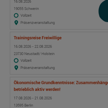
16.08.2026
19055 Schwerin
Vollzeit
Präsenzveranstaltung
Trainingsreise Freiwillige
Termin
Ort
Zeitmuster
Lehr- und Lernform
16.08.2026 - 22.08.2026
23730 Neustadt/ Holstein
Vollzeit
Präsenzveranstaltung
Ökonomische Grundkenntnisse: Zusammenhänge 
betrieblich aktiv werden!
Termin
Ort
Zeitmuster
Lehr- und Lernform
17.08.2026 - 21.08.2026
13595 Berlin