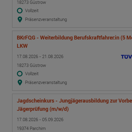
18273 Güstrow
Vollzeit
Präsenzveranstaltung
BKrFQG - Weiterbildung Berufskraftfahrer:in (5 M
LKW
Termin
Ort
Zeitmuster
Lehr- und Lernform
17.08.2026 - 21.08.2026
18273 Güstrow
Vollzeit
Präsenzveranstaltung
Jagdscheinkurs - Jungjägerausbildung zur Vorber
Jägerprüfung (m/w/d)
Termin
Ort
Zeitmuster
Lehr- und Lernform
17.08.2026 - 05.09.2026
19374 Parchim