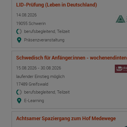
LID-Prüfung (Leben in Deutschland)
Termin
Ort
Zeitmuster
Lehr- und Lernform
14.08.2026
19055 Schwerin
berufsbegleitend, Teilzeit
Präsenzveranstaltung
Schwedisch für Anfänger:innen - wochenendintens
Termin
Ort
Zeitmuster
Lehr- und Lernform
15.08.2026 - 30.08.2026
laufender Einstieg möglich
17489 Greifswald
berufsbegleitend, Teilzeit
E-Learning
Achtsamer Spaziergang zum Hof Medewege
Termin
Ort
Zeitmuster
Lehr- und Lernform