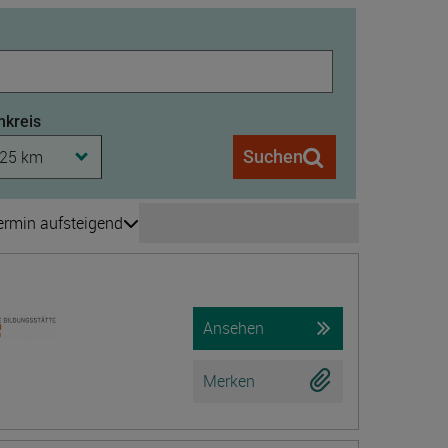
kreis
25 km
Suchen
ermin aufsteigend
Seite wechseln
is 208
Ansehen
Merken