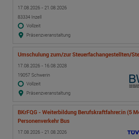
Termin
Ort
Zeitmuster
Lehr- und Lernform
17.08.2026 - 21.08.2026
83334 Inzell
Vollzeit
Präsenzveranstaltung
Umschulung zum/zur Steuerfachangestellten/Ste
Termin
Ort
Zeitmuster
Lehr- und Lernform
17.08.2026 - 16.08.2028
19057 Schwerin
Vollzeit
Präsenzveranstaltung
BKrFQG - Weiterbildung Berufskraftfahrer:in (5 M
Personenverkehr Bus
Termin
Ort
Zeitmuster
Lehr- und Lernform
17.08.2026 - 21.08.2026