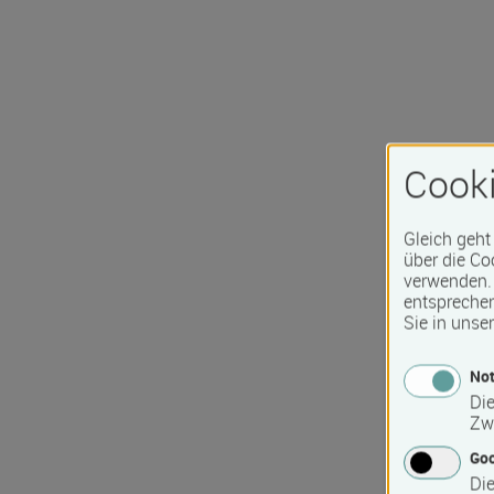
Cooki
Gleich geht
über die Co
verwenden. 
entspreche
Sie in unse
Not
Die
Zw
Go
Die