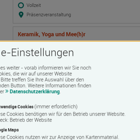
Vollzeit
Präsenzveranstaltung
Keramik, Yoga und Mee(h)r
Termin
Ort
Zeitmuster
Lehr- und Lernform
17.08.2026 - 21.08.2026
e-Einstellungen
17509 Lubmin
Vollzeit
 es weiter - vorab informieren wir Sie noch
Präsenzveranstaltung
okies, die wir auf unserer Website
Bitte treffen Sie Ihre Auswahl über den
nden Button.
Weitere Informationen finden
rer
Datenschutzerklärung
.
Bilanzbuchhalter IHK - Intensivlehrgang (schriftl
Termin
Ort
Zeitmuster
Lehr- und Lernform
17.08.2026 - 23.08.2026
(immer erforderlich)
wendige Cookies
60314 Frankfurt
se Cookies benötigen wir für den Betrieb unserer Website.
eck
:
Betrieb der Website
Vollzeit
ogle Maps
Blended Learning
se Cookies nutzen wir zur Anzeige von Kartenmaterial.