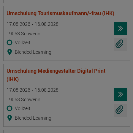
Umschulung Tourismuskaufmann/-frau (IHK)
Termin
Ort
Zeitmuster
Lehr- und Lernform
17.08.2026 - 16.08.2028
19053 Schwerin
Vollzeit
Blended Learning
Umschulung Mediengestalter Digital Print
(IHK)
Termin
Ort
Zeitmuster
Lehr- und Lernform
17.08.2026 - 16.08.2028
19053 Schwerin
Vollzeit
Blended Learning