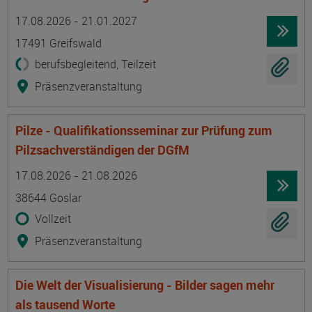
Termin
Ort
Zeitmuster
Lehr- und Lernform
17.08.2026 - 21.01.2027
17491 Greifswald
berufsbegleitend, Teilzeit
Präsenzveranstaltung
Pilze - Qualifikationsseminar zur Prüfung zum
Pilzsachverständigen der DGfM
Termin
Ort
Zeitmuster
Lehr- und Lernform
17.08.2026 - 21.08.2026
38644 Goslar
Vollzeit
Präsenzveranstaltung
Die Welt der Visualisierung - Bilder sagen mehr
als tausend Worte