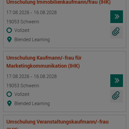
Umschulung Immobilienkaufmann/frau (IHK)
Termin
Ort
Zeitmuster
Lehr- und Lernform
17.08.2026 - 16.08.2028
19053 Schwerin
Vollzeit
Blended Learning
Umschulung Kaufmann/-frau für
Marketingkommunikation (IHK)
Termin
Ort
Zeitmuster
Lehr- und Lernform
17.08.2026 - 16.08.2028
19053 Schwerin
Vollzeit
Blended Learning
Umschulung Veranstaltungskaufmann/-frau