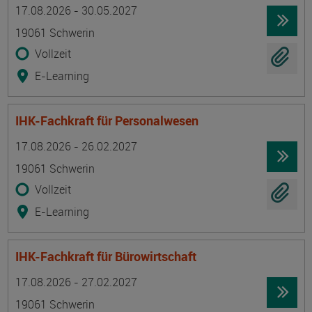
Termin
Ort
Zeitmuster
Lehr- und Lernform
17.08.2026 - 30.05.2027
19061 Schwerin
Vollzeit
E-Learning
IHK-Fachkraft für Personalwesen
Termin
Ort
Zeitmuster
Lehr- und Lernform
17.08.2026 - 26.02.2027
19061 Schwerin
Vollzeit
E-Learning
IHK-Fachkraft für Bürowirtschaft
Termin
Ort
Zeitmuster
Lehr- und Lernform
17.08.2026 - 27.02.2027
19061 Schwerin