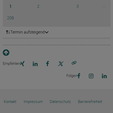
Seite
Seite
Seite
...
1
2
3
Ausg
Seite
209
Termin aufsteigend
Empfehlen
Link kopieren
Folgen
Kontakt
Impressum
Datenschutz
Barrierefreiheit