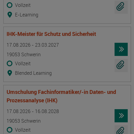
Vollzeit
E-Learning
IHK-Meister für Schutz und Sicherheit
Termin
Ort
Zeitmuster
Lehr- und Lernform
17.08.2026 - 23.03.2027
19053 Schwerin
Vollzeit
Blended Learning
Umschulung Fachinformatiker/-in Daten- und
Prozessanalyse (IHK)
Termin
Ort
Zeitmuster
Lehr- und Lernform
17.08.2026 - 16.08.2028
19053 Schwerin
Vollzeit