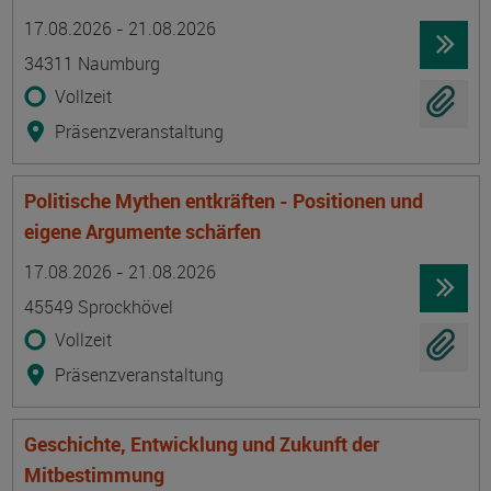
Termin
Ort
Zeitmuster
Lehr- und Lernform
17.08.2026 - 21.08.2026
34311 Naumburg
Vollzeit
Präsenzveranstaltung
Politische Mythen entkräften - Positionen und
eigene Argumente schärfen
Termin
Ort
Zeitmuster
Lehr- und Lernform
17.08.2026 - 21.08.2026
45549 Sprockhövel
Vollzeit
Präsenzveranstaltung
Geschichte, Entwicklung und Zukunft der
Mitbestimmung