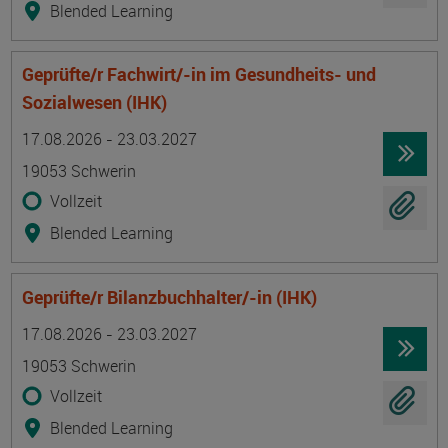
Blended Learning
Geprüfte/r Fachwirt/-in im Gesundheits- und
Sozialwesen (IHK)
Termin
Ort
Zeitmuster
Lehr- und Lernform
17.08.2026 - 23.03.2027
19053 Schwerin
Vollzeit
Blended Learning
Geprüfte/r Bilanzbuchhalter/-in (IHK)
Termin
Ort
Zeitmuster
Lehr- und Lernform
17.08.2026 - 23.03.2027
19053 Schwerin
Vollzeit
Blended Learning