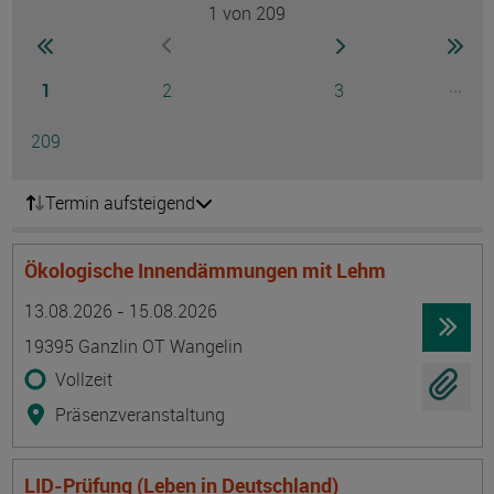
1
von 209
Seite
zur ersten Seite wechseln
zur nächsten Seite
zur 
zur vorherigen Seite wechseln
Seite
Seite
Seite
...
1
2
3
Ausg
Seite
209
Termin aufsteigend
Ökologische Innendämmungen mit Lehm
Termin
Ort
Zeitmuster
Lehr- und Lernform
13.08.2026 - 15.08.2026
19395 Ganzlin OT Wangelin
Vollzeit
Präsenzveranstaltung
LID-Prüfung (Leben in Deutschland)