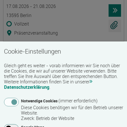
Termin
Ort
Zeitmuster
Lehr- und Lernform
17.08.2026 - 21.08.2026
13595 Berlin
Vollzeit
Präsenzveranstaltung
Cookie-Einstellungen
Stark starten! Arbeitsorganisation und
Kommunikation für den beruflichen
Gleich geht es weiter - vorab informieren wir Sie noch über
Wiedereinstieg
die Cookies, die wir auf unserer Website verwenden. Bitte
Termin
Ort
Zeitmuster
Lehr- und Lernform
treffen Sie Ihre Auswahl über den entsprechenden Button.
17.08.2026 - 06.11.2026
Weitere Informationen finden Sie in unserer
19061 Schwerin
Datenschutzerklärung
.
Vollzeit
(immer erforderlich)
Notwendige Cookies
Präsenzveranstaltung
Diese Cookies benötigen wir für den Betrieb unserer
Website.
Zweck
:
Betrieb der Website
Umschulung Steuerfachangestellte /