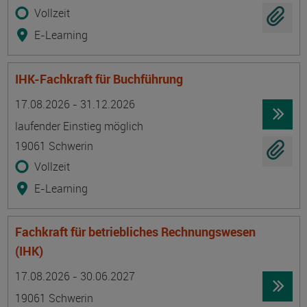
Vollzeit
E-Learning
IHK-Fachkraft für Buchführung
Termin
Ort
Zeitmuster
Lehr- und Lernform
17.08.2026 - 31.12.2026
laufender Einstieg möglich
19061 Schwerin
Vollzeit
E-Learning
Fachkraft für betriebliches Rechnungswesen
(IHK)
Termin
Ort
Zeitmuster
Lehr- und Lernform
17.08.2026 - 30.06.2027
19061 Schwerin