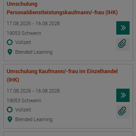
Umschulung
Personaldienstleistungskaufmann/-frau (IHK)
Termin
Ort
Zeitmuster
Lehr- und Lernform
17.08.2026 - 16.08.2028
19053 Schwerin
Vollzeit
Blended Learning
Umschulung Kaufmann/-frau im Einzelhandel
(IHK)
Termin
Ort
Zeitmuster
Lehr- und Lernform
17.08.2026 - 16.08.2028
19053 Schwerin
Vollzeit
Blended Learning