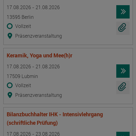
Termin
Ort
Zeitmuster
Lehr- und Lernform
17.08.2026 - 21.08.2026
13595 Berlin
Vollzeit
Präsenzveranstaltung
Keramik, Yoga und Mee(h)r
Termin
Ort
Zeitmuster
Lehr- und Lernform
17.08.2026 - 21.08.2026
17509 Lubmin
Vollzeit
Präsenzveranstaltung
Bilanzbuchhalter IHK - Intensivlehrgang
(schriftliche Prüfung)
Termin
Ort
Zeitmuster
Lehr- und Lernform
17.08.2026 - 23.08.2026