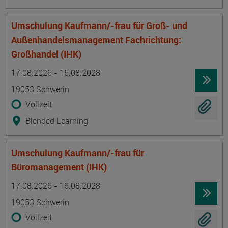
Umschulung Kaufmann/-frau für Groß- und
Außenhandelsmanagement Fachrichtung:
Großhandel (IHK)
Termin
Ort
Zeitmuster
Lehr- und Lernform
17.08.2026 - 16.08.2028
19053 Schwerin
Vollzeit
Blended Learning
Umschulung Kaufmann/-frau für
Büromanagement (IHK)
Termin
Ort
Zeitmuster
Lehr- und Lernform
17.08.2026 - 16.08.2028
19053 Schwerin
Vollzeit