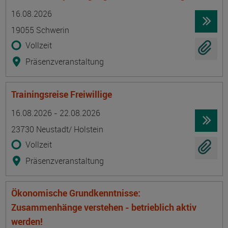
Termin
Ort
Zeitmuster
Lehr- und Lernform
16.08.2026
19055 Schwerin
Vollzeit
Präsenzveranstaltung
Trainingsreise Freiwillige
Termin
Ort
Zeitmuster
Lehr- und Lernform
16.08.2026 - 22.08.2026
23730 Neustadt/ Holstein
Vollzeit
Präsenzveranstaltung
Ökonomische Grundkenntnisse:
Zusammenhänge verstehen - betrieblich aktiv
werden!