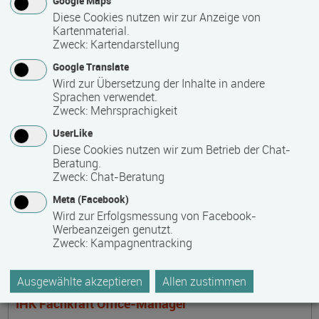
Google Maps
Steuerfachangestellter
Diese Cookies nutzen wir zur Anzeige von
Termin
Ort
Zeitmuster
Lehr- und Lernform
Kartenmaterial.
17.08.2026 - 16.08.2028
Zweck
:
Kartendarstellung
17033 Neubrandenburg
Google Translate
Vollzeit
Wird zur Übersetzung der Inhalte in andere
Sprachen verwendet.
Präsenzveranstaltung
Zweck
:
Mehrsprachigkeit
UserLike
Mediencoach in der frühkindlichen Bildung -
Diese Cookies nutzen wir zum Betrieb der Chat-
Beratung.
Stufe 2: Medienspezialisierung
Zweck
:
Chat-Beratung
Termin
Ort
Zeitmuster
Lehr- und Lernform
17.08.2026 - 04.12.2026
Meta (Facebook)
17166 Dahmen
Wird zur Erfolgsmessung von Facebook-
Werbeanzeigen genutzt.
berufsbegleitend, Teilzeit
Zweck
:
Kampagnentracking
Blended Learning
Ausgewählte akzeptieren
Allen zustimmen
IHK Fachkraft Office-Manager