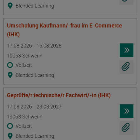
Blended Learning
Umschulung Kaufmann/-frau im E-Commerce
(IHK)
Termin
Ort
Zeitmuster
Lehr- und Lernform
17.08.2026 - 16.08.2028
19053 Schwerin
Vollzeit
Blended Learning
Geprüfte/r technische/r Fachwirt/-in (IHK)
Termin
Ort
Zeitmuster
Lehr- und Lernform
17.08.2026 - 23.03.2027
19053 Schwerin
Vollzeit
Blended Learning