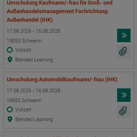
Umschulung Kaufmann/-frau für Groß- und
Außenhandelsmanagement Fachrichtung:
Außenhandel (IHK)
Termin
Ort
Zeitmuster
Lehr- und Lernform
17.08.2026 - 16.08.2028
19053 Schwerin
Vollzeit
Blended Learning
Umschulung Automobilkaufmann/-frau (IHK)
Termin
Ort
Zeitmuster
Lehr- und Lernform
17.08.2026 - 16.08.2028
19053 Schwerin
Vollzeit
Blended Learning