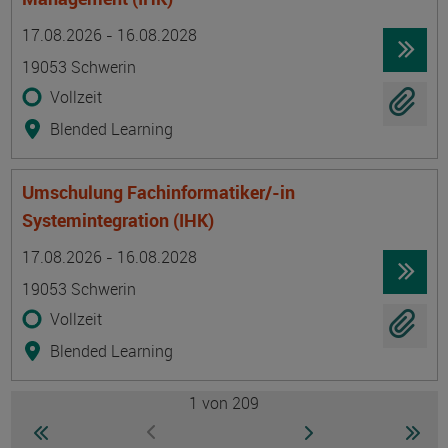
Termin
Ort
Zeitmuster
Lehr- und Lernform
17.08.2026 - 16.08.2028
19053 Schwerin
Vollzeit
Blended Learning
Umschulung Fachinformatiker/-in
Systemintegration (IHK)
Termin
Ort
Zeitmuster
Lehr- und Lernform
17.08.2026 - 16.08.2028
19053 Schwerin
Vollzeit
Blended Learning
1
von 209
Seite
zur ersten Seite wechseln
zur nächsten Seite
zur 
zur vorherigen Seite wechseln