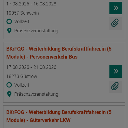
Termin
Ort
Zeitmuster
Lehr- und Lernform
17.08.2026 - 16.08.2028
19057 Schwerin
Vollzeit
Präsenzveranstaltung
BKrFQG - Weiterbildung Berufskraftfahrer:in (5
Module) - Personenverkehr Bus
Termin
Ort
Zeitmuster
Lehr- und Lernform
17.08.2026 - 21.08.2026
18273 Güstrow
Vollzeit
Präsenzveranstaltung
BKrFQG - Weiterbildung Berufskraftfahrer:in (5
Module) - Güterverkehr LKW
Termin
Ort
Zeitmuster
Lehr- und Lernform