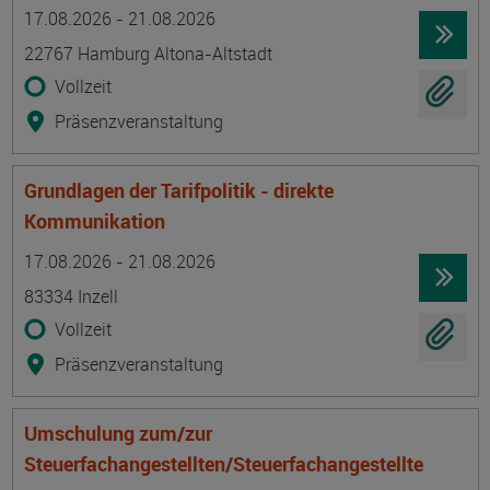
Termin
Ort
Zeitmuster
Lehr- und Lernform
17.08.2026 - 21.08.2026
22767 Hamburg Altona-Altstadt
Vollzeit
Präsenzveranstaltung
Grundlagen der Tarifpolitik - direkte
Kommunikation
Termin
Ort
Zeitmuster
Lehr- und Lernform
17.08.2026 - 21.08.2026
83334 Inzell
Vollzeit
Präsenzveranstaltung
Umschulung zum/zur
Steuerfachangestellten/Steuerfachangestellte