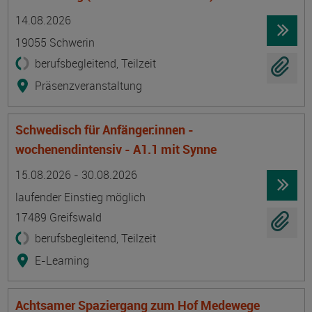
Termin
Ort
Zeitmuster
Lehr- und Lernform
14.08.2026
19055 Schwerin
berufsbegleitend, Teilzeit
Präsenzveranstaltung
Schwedisch für Anfänger:innen -
wochenendintensiv - A1.1 mit Synne
Termin
Ort
Zeitmuster
Lehr- und Lernform
15.08.2026 - 30.08.2026
laufender Einstieg möglich
17489 Greifswald
berufsbegleitend, Teilzeit
E-Learning
Achtsamer Spaziergang zum Hof Medewege