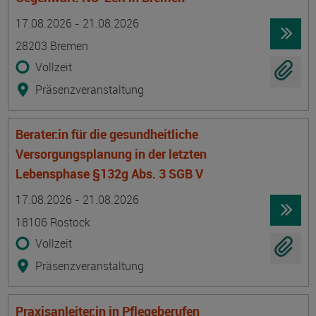
Termin
Ort
Zeitmuster
Lehr- und Lernform
17.08.2026 - 21.08.2026
28203 Bremen
Vollzeit
Präsenzveranstaltung
Berater:in für die gesundheitliche
Versorgungsplanung in der letzten
Lebensphase §132g Abs. 3 SGB V
Termin
Ort
Zeitmuster
Lehr- und Lernform
17.08.2026 - 21.08.2026
18106 Rostock
Vollzeit
Präsenzveranstaltung
Praxisanleiter:in in Pflegeberufen