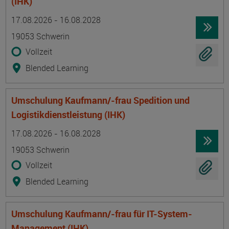
(IHK)
Termin
Ort
Zeitmuster
Lehr- und Lernform
17.08.2026 - 16.08.2028
19053 Schwerin
Vollzeit
Blended Learning
Umschulung Kaufmann/-frau Spedition und
Logistikdienstleistung (IHK)
Termin
Ort
Zeitmuster
Lehr- und Lernform
17.08.2026 - 16.08.2028
19053 Schwerin
Vollzeit
Blended Learning
Umschulung Kaufmann/-frau für IT-System-
Management (IHK)