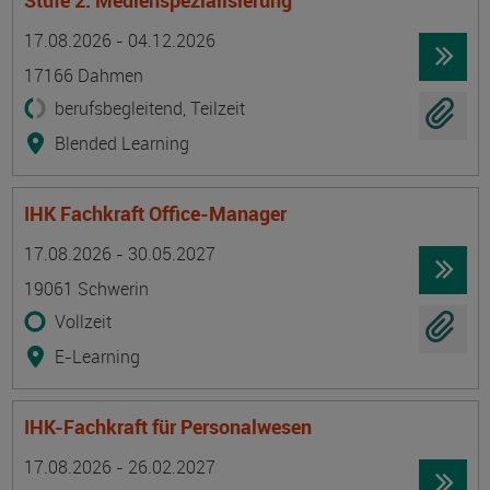
Stufe 2: Medienspezialisierung
Termin
Ort
Zeitmuster
Lehr- und Lernform
17.08.2026 - 04.12.2026
17166 Dahmen
berufsbegleitend, Teilzeit
Blended Learning
IHK Fachkraft Office-Manager
Termin
Ort
Zeitmuster
Lehr- und Lernform
17.08.2026 - 30.05.2027
19061 Schwerin
Vollzeit
E-Learning
IHK-Fachkraft für Personalwesen
Termin
Ort
Zeitmuster
Lehr- und Lernform
17.08.2026 - 26.02.2027