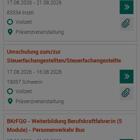
17.08.2026 - 21.08.2026
83334 Inzell
Vollzeit
Präsenzveranstaltung
Umschulung zum/zur
Steuerfachangestellten/Steuerfachangestellte
Termin
Ort
Zeitmuster
Lehr- und Lernform
17.08.2026 - 16.08.2028
19057 Schwerin
Vollzeit
Präsenzveranstaltung
BKrFQG - Weiterbildung Berufskraftfahrer:in (5
Module) - Personenverkehr Bus
Termin
Ort
Zeitmuster
Lehr- und Lernform