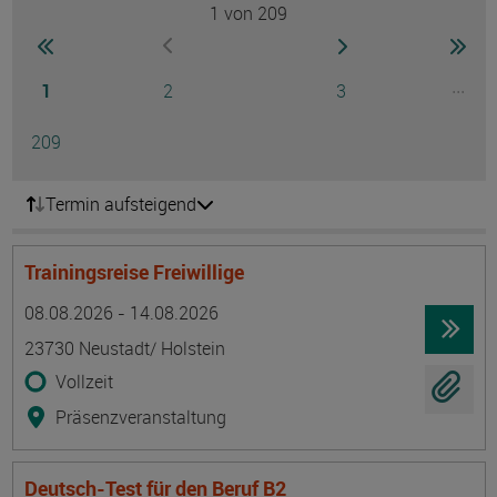
1
von 209
Seite
zur ersten Seite wechseln
zur nächsten Seite
zur 
zur vorherigen Seite wechseln
Seite
Seite
Seite
...
1
2
3
Ausg
Seite
209
Termin aufsteigend
Trainingsreise Freiwillige
Termin
Ort
Zeitmuster
Lehr- und Lernform
08.08.2026 - 14.08.2026
23730 Neustadt/ Holstein
Vollzeit
Präsenzveranstaltung
Deutsch-Test für den Beruf B2