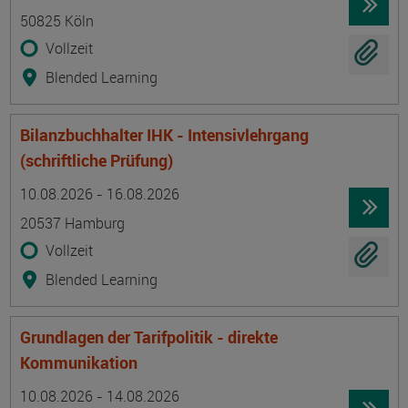
50825 Köln
Vollzeit
Blended Learning
Bilanzbuchhalter IHK - Intensivlehrgang
(schriftliche Prüfung)
Termin
Ort
Zeitmuster
Lehr- und Lernform
10.08.2026 - 16.08.2026
20537 Hamburg
Vollzeit
Blended Learning
Grundlagen der Tarifpolitik - direkte
Kommunikation
Termin
Ort
Zeitmuster
Lehr- und Lernform
10.08.2026 - 14.08.2026