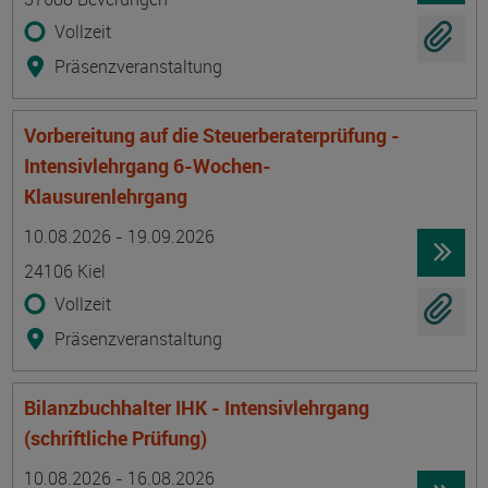
Vollzeit
Präsenzveranstaltung
Vorbereitung auf die Steuerberaterprüfung -
Intensivlehrgang 6-Wochen-
Klausurenlehrgang
Termin
Ort
Zeitmuster
Lehr- und Lernform
10.08.2026 - 19.09.2026
24106 Kiel
Vollzeit
Präsenzveranstaltung
Bilanzbuchhalter IHK - Intensivlehrgang
(schriftliche Prüfung)
Termin
Ort
Zeitmuster
Lehr- und Lernform
10.08.2026 - 16.08.2026