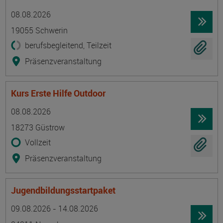
Termin
Ort
Zeitmuster
Lehr- und Lernform
08.08.2026
19055 Schwerin
berufsbegleitend, Teilzeit
Präsenzveranstaltung
Kurs Erste Hilfe Outdoor
Termin
Ort
Zeitmuster
Lehr- und Lernform
08.08.2026
18273 Güstrow
Vollzeit
Präsenzveranstaltung
Jugendbildungsstartpaket
Termin
Ort
Zeitmuster
Lehr- und Lernform
09.08.2026 - 14.08.2026