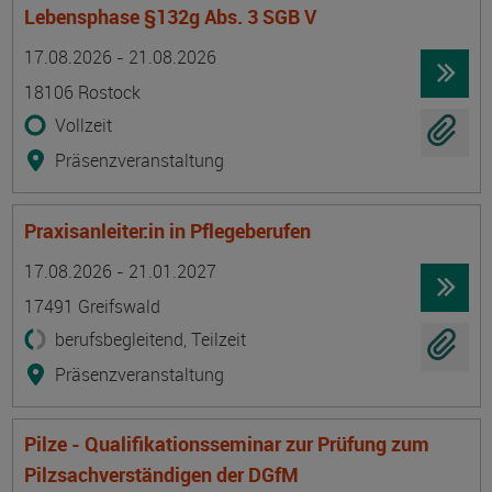
Lebensphase §132g Abs. 3 SGB V
Termin
Ort
Zeitmuster
Lehr- und Lernform
17.08.2026 - 21.08.2026
18106 Rostock
Vollzeit
Präsenzveranstaltung
Praxisanleiter:in in Pflegeberufen
Termin
Ort
Zeitmuster
Lehr- und Lernform
17.08.2026 - 21.01.2027
17491 Greifswald
berufsbegleitend, Teilzeit
Präsenzveranstaltung
Pilze - Qualifikationsseminar zur Prüfung zum
Pilzsachverständigen der DGfM