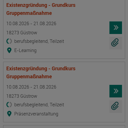
Existenzgründung - Grundkurs
Gruppenmaßnahme
Termin
Ort
Zeitmuster
Lehr- und Lernform
10.08.2026 - 21.08.2026
18273 Güstrow
berufsbegleitend, Teilzeit
E-Learning
Existenzgründung - Grundkurs
Gruppenmaßnahme
Termin
Ort
Zeitmuster
Lehr- und Lernform
10.08.2026 - 21.08.2026
18273 Güstrow
berufsbegleitend, Teilzeit
Präsenzveranstaltung