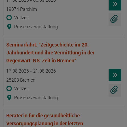
17.08.2026 - 05.09.2026
19374 Parchim
Vollzeit
Präsenzveranstaltung
Seminarfahrt: "Zeitgeschichte im 20.
Jahrhundert und ihre Vermittlung in der
Gegenwart: NS-Zeit in Bremen"
Termin
Ort
Zeitmuster
Lehr- und Lernform
17.08.2026 - 21.08.2026
28203 Bremen
Vollzeit
Präsenzveranstaltung
Berater:in für die gesundheitliche
Versorgungsplanung in der letzten