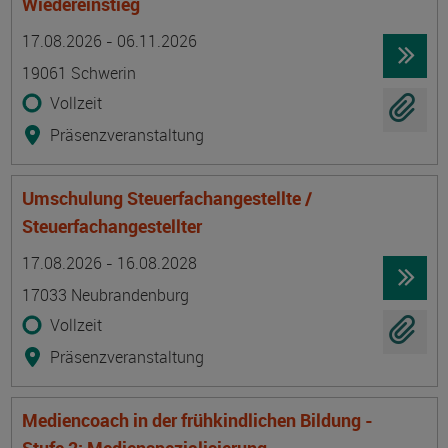
Wiedereinstieg
Termin
Ort
Zeitmuster
Lehr- und Lernform
17.08.2026 - 06.11.2026
19061 Schwerin
Vollzeit
Präsenzveranstaltung
Umschulung Steuerfachangestellte /
Steuerfachangestellter
Termin
Ort
Zeitmuster
Lehr- und Lernform
17.08.2026 - 16.08.2028
17033 Neubrandenburg
Vollzeit
Präsenzveranstaltung
Mediencoach in der frühkindlichen Bildung -