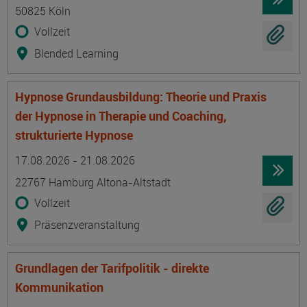
50825 Köln
Vollzeit
Blended Learning
Hypnose Grundausbildung: Theorie und Praxis
der Hypnose in Therapie und Coaching,
strukturierte Hypnose
Termin
Ort
Zeitmuster
Lehr- und Lernform
17.08.2026 - 21.08.2026
22767 Hamburg Altona-Altstadt
Vollzeit
Präsenzveranstaltung
Grundlagen der Tarifpolitik - direkte
Kommunikation
Termin
Ort
Zeitmuster
Lehr- und Lernform