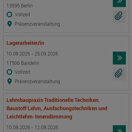
13595 Berlin
Vollzeit
Präsenzveranstaltung
Lagerarbeiter/in
Termin
Ort
Zeitmuster
Lehr- und Lernform
10.08.2026 - 25.09.2026
17506 Bandelin
Vollzeit
Präsenzveranstaltung
Lehmbaupraxis Traditionelle Techniken.
Baustoff Lehm, Ausfachungstechniken und
Leichtlehm-Innendämmung
Termin
Ort
Zeitmuster
Lehr- und Lernform
10.08.2026 - 12.08.2026