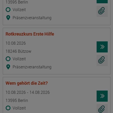
13595 Berlin
Vollzeit
Präsenzveranstaltung
Rotkreuzkurs Erste Hilfe
Termin
Ort
Zeitmuster
Lehr- und Lernform
10.08.2026
18246 Bützow
Vollzeit
Präsenzveranstaltung
Wem gehört die Zeit?
Termin
Ort
Zeitmuster
Lehr- und Lernform
10.08.2026 - 14.08.2026
13595 Berlin
Vollzeit