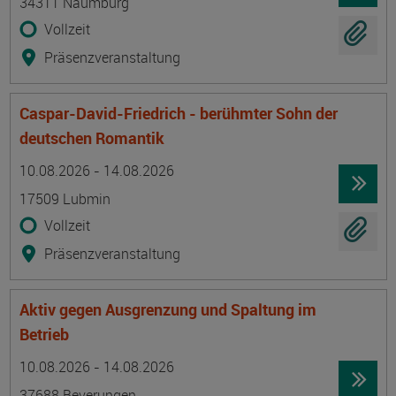
34311 Naumburg
Vollzeit
Präsenzveranstaltung
Caspar-David-Friedrich - berühmter Sohn der
deutschen Romantik
Termin
Ort
Zeitmuster
Lehr- und Lernform
10.08.2026 - 14.08.2026
17509 Lubmin
Vollzeit
Präsenzveranstaltung
Aktiv gegen Ausgrenzung und Spaltung im
Betrieb
Termin
Ort
Zeitmuster
Lehr- und Lernform
10.08.2026 - 14.08.2026
37688 Beverungen