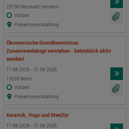
23730 Neustadt/ Holstein
Vollzeit
Präsenzveranstaltung
Ökonomische Grundkenntnisse:
Zusammenhänge verstehen - betrieblich aktiv
werden!
Termin
Ort
Zeitmuster
Lehr- und Lernform
17.08.2026 - 21.08.2026
13595 Berlin
Vollzeit
Präsenzveranstaltung
Keramik, Yoga und Mee(h)r
Termin
Ort
Zeitmuster
Lehr- und Lernform
17.08.2026 - 21.08.2026