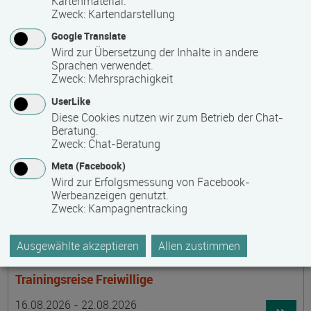
Kartenmaterial.
Termin
Ort
Zeitmuster
Lehr- und Lernform
15.08.2026 - 30.08.2026
Zweck
:
Kartendarstellung
laufender Einstieg möglich
Google Translate
Wird zur Übersetzung der Inhalte in andere
17489 Greifswald
Sprachen verwendet.
berufsbegleitend, Teilzeit
Zweck
:
Mehrsprachigkeit
E-Learning
UserLike
Diese Cookies nutzen wir zum Betrieb der Chat-
Beratung.
Achtsamer Spaziergang zum Hof Medewege
Zweck
:
Chat-Beratung
Termin
Ort
Zeitmuster
Lehr- und Lernform
Meta (Facebook)
16.08.2026
Wird zur Erfolgsmessung von Facebook-
19055 Schwerin
Werbeanzeigen genutzt.
Zweck
:
Kampagnentracking
Vollzeit
Präsenzveranstaltung
Ausgewählte akzeptieren
Allen zustimmen
Trainingsreise Freiwillige
Termin
Ort
Zeitmuster
Lehr- und Lernform
16.08.2026 - 22.08.2026