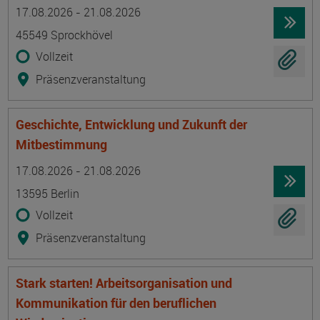
Termin
Ort
Zeitmuster
Lehr- und Lernform
17.08.2026 - 21.08.2026
45549 Sprockhövel
Vollzeit
Präsenzveranstaltung
Geschichte, Entwicklung und Zukunft der
Mitbestimmung
Termin
Ort
Zeitmuster
Lehr- und Lernform
17.08.2026 - 21.08.2026
13595 Berlin
Vollzeit
Präsenzveranstaltung
Stark starten! Arbeitsorganisation und
Kommunikation für den beruflichen