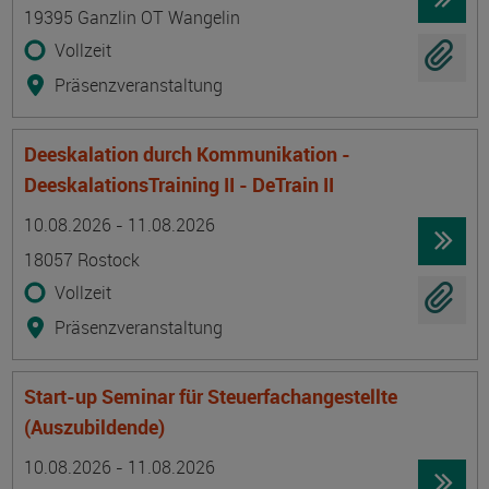
19395 Ganzlin OT Wangelin
Vollzeit
Präsenzveranstaltung
Deeskalation durch Kommunikation -
DeeskalationsTraining II - DeTrain II
Termin
Ort
Zeitmuster
Lehr- und Lernform
10.08.2026 - 11.08.2026
18057 Rostock
Vollzeit
Präsenzveranstaltung
Start-up Seminar für Steuerfachangestellte
(Auszubildende)
Termin
Ort
Zeitmuster
Lehr- und Lernform
10.08.2026 - 11.08.2026