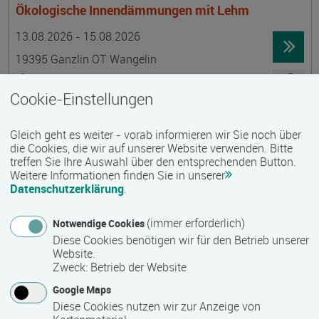
Ökologische Innendämmungen mit Lehm
Termin
Ort
Zeitmuster
Lehr- und Lernform
13.08.2026 - 15.08.2026
19395 Ganzlin OT Wangelin
Vollzeit
Cookie-Einstellungen
Präsenzveranstaltung
Gleich geht es weiter - vorab informieren wir Sie noch über
LID-Prüfung (Leben in Deutschland)
die Cookies, die wir auf unserer Website verwenden. Bitte
treffen Sie Ihre Auswahl über den entsprechenden Button.
Termin
Ort
Zeitmuster
Lehr- und Lernform
14.08.2026
Weitere Informationen finden Sie in unserer
Datenschutzerklärung
.
19055 Schwerin
berufsbegleitend, Teilzeit
(immer erforderlich)
Notwendige Cookies
Diese Cookies benötigen wir für den Betrieb unserer
Präsenzveranstaltung
Website.
Zweck
:
Betrieb der Website
Schwedisch für Anfänger:innen -
Google Maps
wochenendintensiv - A1.1 mit Synne
Diese Cookies nutzen wir zur Anzeige von