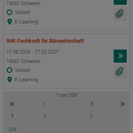
19061 Schwerin
Vollzeit
E-Learning
IHK-Fachkraft für Bürowirtschaft
Termin
Ort
Zeitmuster
Lehr- und Lernform
17.08.2026 - 27.02.2027
19061 Schwerin
Vollzeit
E-Learning
1
von 209
Seite
zur ersten Seite wechseln
zur nächsten Seite
zur 
zur vorherigen Seite wechseln
Seite
Seite
Seite
...
1
2
3
Ausg
Seite
209