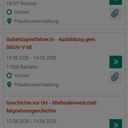
18107 Rostock
Vollzeit
Präsenzveranstaltung
Gabelstaplerfahrer:in - Ausbildung gem.
DGUV-V 68
Termin
Ort
Zeitmuster
Lehr- und Lernform
10.08.2026 - 14.08.2026
17506 Bandelin
Vollzeit
Präsenzveranstaltung
Geschichte vor Ort - Methodenwerkstatt
Migrationsgeschichte
Termin
Ort
Zeitmuster
Lehr- und Lernform
10.08.2026 - 14.08.2026