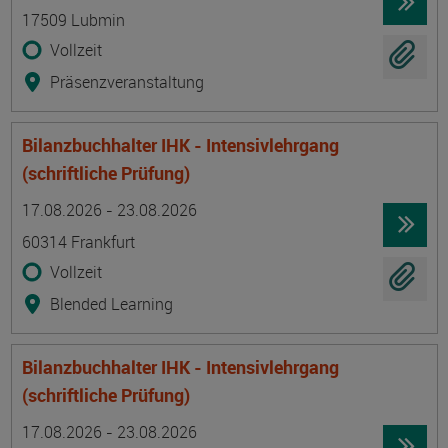
17509 Lubmin
Vollzeit
Präsenzveranstaltung
Bilanzbuchhalter IHK - Intensivlehrgang
(schriftliche Prüfung)
Termin
Ort
Zeitmuster
Lehr- und Lernform
17.08.2026 - 23.08.2026
60314 Frankfurt
Vollzeit
Blended Learning
Bilanzbuchhalter IHK - Intensivlehrgang
(schriftliche Prüfung)
Termin
Ort
Zeitmuster
Lehr- und Lernform
17.08.2026 - 23.08.2026