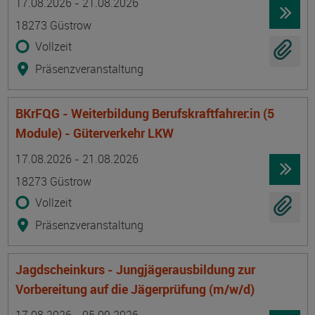
17.08.2026 - 21.08.2026
18273 Güstrow
Vollzeit
Präsenzveranstaltung
BKrFQG - Weiterbildung Berufskraftfahrer:in (5
Module) - Güterverkehr LKW
Termin
Ort
Zeitmuster
Lehr- und Lernform
17.08.2026 - 21.08.2026
18273 Güstrow
Vollzeit
Präsenzveranstaltung
Jagdscheinkurs - Jungjägerausbildung zur
Vorbereitung auf die Jägerprüfung (m/w/d)
Termin
Ort
Zeitmuster
Lehr- und Lernform