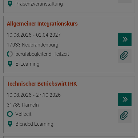
Präsenzveranstaltung
Allgemeiner Integrationskurs
Termin
Ort
Zeitmuster
Lehr- und Lernform
10.08.2026 - 02.04.2027
17033 Neubrandenburg
berufsbegleitend, Teilzeit
E-Learning
Technischer Betriebswirt IHK
Termin
Ort
Zeitmuster
Lehr- und Lernform
10.08.2026 - 27.10.2026
31785 Hameln
Vollzeit
Blended Learning