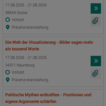
Termin
Ort
Zeitmuster
Lehr- und Lernform
17.08.2026 - 21.08.2026
38644 Goslar
Vollzeit
Präsenzveranstaltung
Die Welt der Visualisierung - Bilder sagen mehr
als tausend Worte
Termin
Ort
Zeitmuster
Lehr- und Lernform
17.08.2026 - 21.08.2026
34311 Naumburg
Vollzeit
Präsenzveranstaltung
Politische Mythen entkräften - Positionen und
eigene Argumente schärfen