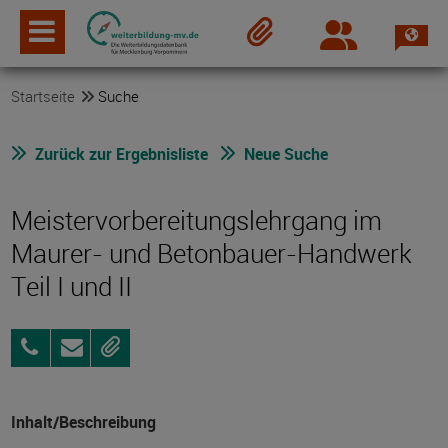
Spra
Login
Merkzettel
Startseite
Suche
Zurück zur Ergebnisliste
Neue Suche
Meistervorbereitungslehrgang im
Maurer- und Betonbauer-Handwerk
Teil I und II
0381/4549-
Anfragen
Merken
192
Inhalt/Beschreibung