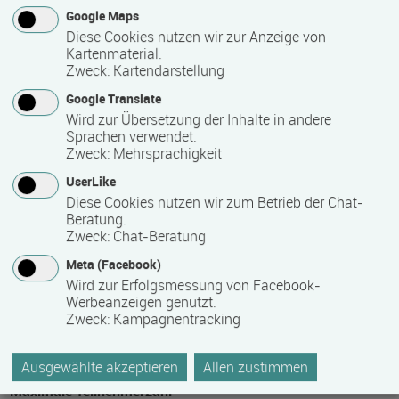
Google Maps
Voraussichtliche Dauer
Diese Cookies nutzen wir zur Anzeige von
Kartenmaterial.
777 Stunde(n)
Zweck
:
Kartendarstellung
Google Translate
Termin
Wird zur Übersetzung der Inhalte in andere
Sprachen verwendet.
14.09.2026 - 02.04.2027
Zweck
:
Mehrsprachigkeit
UserLike
Diese Cookies nutzen wir zum Betrieb der Chat-
Anmeldeende
Beratung.
Zweck
:
Chat-Beratung
14.09.2026
Meta (Facebook)
Wird zur Erfolgsmessung von Facebook-
Mindest­teilnehmer­anzahl
Werbeanzeigen genutzt.
Zweck
:
Kampagnentracking
10
Ausgewählte akzeptieren
Allen zustimmen
Maximale Teilnehmerzahl