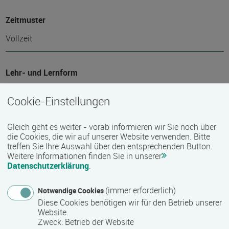
Zeitmuster
Vollzeit
Lehr- und Lernform
Präsenzveranstaltung
Cookie-Einstellungen
Abschlussart
Gleich geht es weiter - vorab informieren wir Sie noch über
die Cookies, die wir auf unserer Website verwenden. Bitte
Kammerprüfung, Staatlich anerkannter Abschluss
treffen Sie Ihre Auswahl über den entsprechenden Button.
Weitere Informationen finden Sie in unserer
Datenschutzerklärung
.
Nähere Bezeichnung des Abschlusses
(immer erforderlich)
Notwendige Cookies
Meister/-in im Maurer- und Betonbauer-Handwerk (Bachelor
Diese Cookies benötigen wir für den Betrieb unserer
of Professional)
Website.
Zweck
:
Betrieb der Website