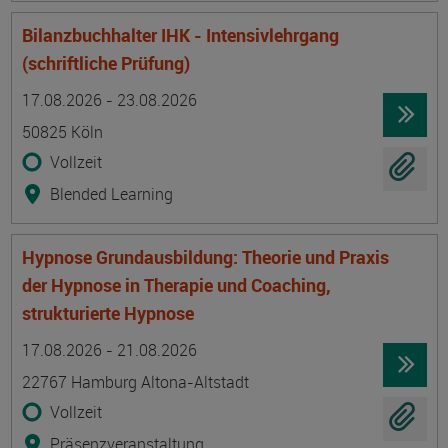
Bilanzbuchhalter IHK - Intensivlehrgang
(schriftliche Prüfung)
Termin
Ort
Zeitmuster
Lehr- und Lernform
17.08.2026 - 23.08.2026
50825 Köln
Vollzeit
Blended Learning
Hypnose Grundausbildung: Theorie und Praxis
der Hypnose in Therapie und Coaching,
strukturierte Hypnose
Termin
Ort
Zeitmuster
Lehr- und Lernform
17.08.2026 - 21.08.2026
22767 Hamburg Altona-Altstadt
Vollzeit
Präsenzveranstaltung