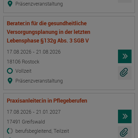
Präsenzveranstaltung
Berater:in für die gesundheitliche
Versorgungsplanung in der letzten
Lebensphase §132g Abs. 3 SGB V
Termin
Ort
Zeitmuster
Lehr- und Lernform
17.08.2026 - 21.08.2026
18106 Rostock
Vollzeit
Präsenzveranstaltung
Praxisanleiter:in in Pflegeberufen
Termin
Ort
Zeitmuster
Lehr- und Lernform
17.08.2026 - 21.01.2027
17491 Greifswald
berufsbegleitend, Teilzeit