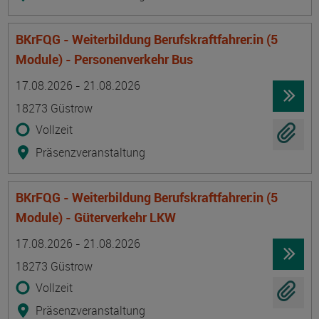
BKrFQG - Weiterbildung Berufskraftfahrer:in (5
Module) - Personenverkehr Bus
Termin
Ort
Zeitmuster
Lehr- und Lernform
17.08.2026 - 21.08.2026
18273 Güstrow
Vollzeit
Präsenzveranstaltung
BKrFQG - Weiterbildung Berufskraftfahrer:in (5
Module) - Güterverkehr LKW
Termin
Ort
Zeitmuster
Lehr- und Lernform
17.08.2026 - 21.08.2026
18273 Güstrow
Vollzeit
Präsenzveranstaltung