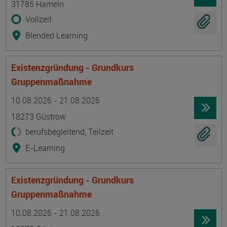
31785 Hameln
Vollzeit
Blended Learning
Existenzgründung - Grundkurs
Gruppenmaßnahme
Termin
Ort
Zeitmuster
Lehr- und Lernform
10.08.2026 - 21.08.2026
18273 Güstrow
berufsbegleitend, Teilzeit
E-Learning
Existenzgründung - Grundkurs
Gruppenmaßnahme
Termin
Ort
Zeitmuster
Lehr- und Lernform
10.08.2026 - 21.08.2026