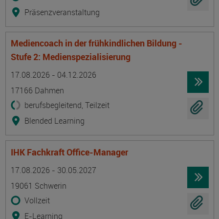
Präsenzveranstaltung
Mediencoach in der frühkindlichen Bildung -
Stufe 2: Medienspezialisierung
Termin
Ort
Zeitmuster
Lehr- und Lernform
17.08.2026 - 04.12.2026
17166 Dahmen
berufsbegleitend, Teilzeit
Blended Learning
IHK Fachkraft Office-Manager
Termin
Ort
Zeitmuster
Lehr- und Lernform
17.08.2026 - 30.05.2027
19061 Schwerin
Vollzeit
E-Learning