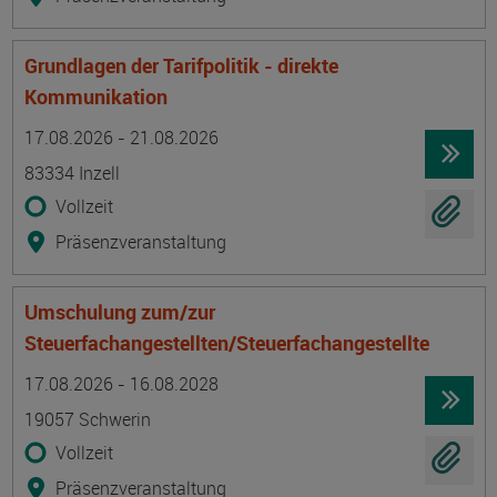
Grundlagen der Tarifpolitik - direkte
Kommunikation
Termin
Ort
Zeitmuster
Lehr- und Lernform
17.08.2026 - 21.08.2026
83334 Inzell
Vollzeit
Präsenzveranstaltung
Umschulung zum/zur
Steuerfachangestellten/Steuerfachangestellte
Termin
Ort
Zeitmuster
Lehr- und Lernform
17.08.2026 - 16.08.2028
19057 Schwerin
Vollzeit
Präsenzveranstaltung