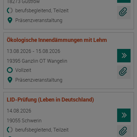
18273 Güstrow
berufsbegleitend, Teilzeit
Präsenzveranstaltung
Ökologische Innendämmungen mit Lehm
Termin
Ort
Zeitmuster
Lehr- und Lernform
13.08.2026 - 15.08.2026
19395 Ganzlin OT Wangelin
Vollzeit
Präsenzveranstaltung
LID-Prüfung (Leben in Deutschland)
Termin
Ort
Zeitmuster
Lehr- und Lernform
14.08.2026
19055 Schwerin
berufsbegleitend, Teilzeit