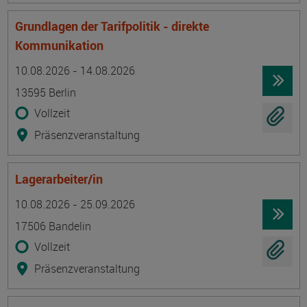
Grundlagen der Tarifpolitik - direkte
Kommunikation
Termin
Ort
Zeitmuster
Lehr- und Lernform
10.08.2026 - 14.08.2026
13595 Berlin
Vollzeit
Präsenzveranstaltung
Lagerarbeiter/in
Termin
Ort
Zeitmuster
Lehr- und Lernform
10.08.2026 - 25.09.2026
17506 Bandelin
Vollzeit
Präsenzveranstaltung