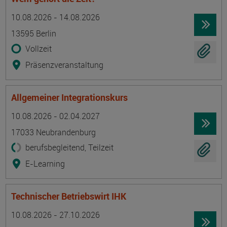
Termin
Ort
Zeitmuster
Lehr- und Lernform
10.08.2026 - 14.08.2026
13595 Berlin
Vollzeit
Präsenzveranstaltung
Allgemeiner Integrationskurs
Termin
Ort
Zeitmuster
Lehr- und Lernform
10.08.2026 - 02.04.2027
17033 Neubrandenburg
berufsbegleitend, Teilzeit
E-Learning
Technischer Betriebswirt IHK
Termin
Ort
Zeitmuster
Lehr- und Lernform
10.08.2026 - 27.10.2026