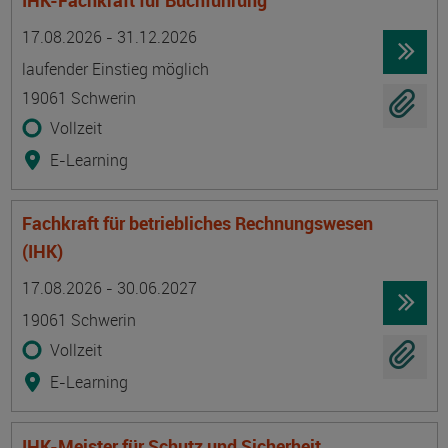
IHK-Fachkraft für Buchführung
Termin
Ort
Zeitmuster
Lehr- und Lernform
17.08.2026 - 31.12.2026
laufender Einstieg möglich
19061 Schwerin
Vollzeit
E-Learning
Fachkraft für betriebliches Rechnungswesen
(IHK)
Termin
Ort
Zeitmuster
Lehr- und Lernform
17.08.2026 - 30.06.2027
19061 Schwerin
Vollzeit
E-Learning
IHK-Meister für Schutz und Sicherheit