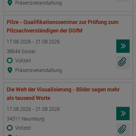
Präsenzveranstaltung
Pilze - Qualifikationsseminar zur Prüfung zum
Pilzsachverständigen der DGfM
Termin
Ort
Zeitmuster
Lehr- und Lernform
17.08.2026 - 21.08.2026
38644 Goslar
Vollzeit
Präsenzveranstaltung
Die Welt der Visualisierung - Bilder sagen mehr
als tausend Worte
Termin
Ort
Zeitmuster
Lehr- und Lernform
17.08.2026 - 21.08.2026
34311 Naumburg
Vollzeit