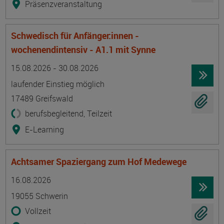
Präsenzveranstaltung
Schwedisch für Anfänger:innen -
wochenendintensiv - A1.1 mit Synne
Termin
Ort
Zeitmuster
Lehr- und Lernform
15.08.2026 - 30.08.2026
laufender Einstieg möglich
17489 Greifswald
berufsbegleitend, Teilzeit
E-Learning
Achtsamer Spaziergang zum Hof Medewege
Termin
Ort
Zeitmuster
Lehr- und Lernform
16.08.2026
19055 Schwerin
Vollzeit