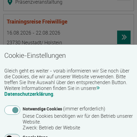
Präsenzveranstaltung
Trainingsreise Freiwillige
Termin
Ort
Zeitmuster
Lehr- und Lernform
16.08.2026 - 22.08.2026
23730 Neustadt/ Holstein
Vollzeit
Cookie-Einstellungen
Präsenzveranstaltung
Gleich geht es weiter - vorab informieren wir Sie noch über
die Cookies, die wir auf unserer Website verwenden. Bitte
Ökonomische Grundkenntnisse:
treffen Sie Ihre Auswahl über den entsprechenden Button.
Weitere Informationen finden Sie in unserer
Zusammenhänge verstehen - betrieblich aktiv
Datenschutzerklärung
.
werden!
Termin
Ort
Zeitmuster
Lehr- und Lernform
(immer erforderlich)
Notwendige Cookies
17.08.2026 - 21.08.2026
Diese Cookies benötigen wir für den Betrieb unserer
13595 Berlin
Website.
Zweck
:
Betrieb der Website
Vollzeit