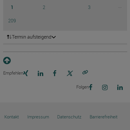
Seite
Seite
Seite
...
1
2
3
Ausg
Seite
209
Termin aufsteigend
Empfehlen
Link kopieren
Folgen
Kontakt
Impressum
Datenschutz
Barrierefreiheit