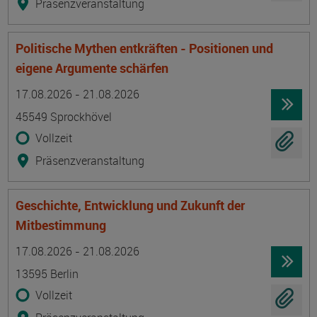
Präsenzveranstaltung
Politische Mythen entkräften - Positionen und
eigene Argumente schärfen
Termin
Ort
Zeitmuster
Lehr- und Lernform
17.08.2026 - 21.08.2026
45549 Sprockhövel
Vollzeit
Präsenzveranstaltung
Geschichte, Entwicklung und Zukunft der
Mitbestimmung
Termin
Ort
Zeitmuster
Lehr- und Lernform
17.08.2026 - 21.08.2026
13595 Berlin
Vollzeit