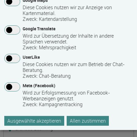
Google Maps
Präsenzveranstaltung
Diese Cookies nutzen wir zur Anzeige von
Kartenmaterial.
Zweck
:
Kartendarstellung
Keramik, Yoga und Mee(h)r
Termin
Ort
Zeitmuster
Lehr- und Lernform
Google Translate
17.08.2026 - 21.08.2026
Wird zur Übersetzung der Inhalte in andere
17509 Lubmin
Sprachen verwendet.
Zweck
:
Mehrsprachigkeit
Vollzeit
UserLike
Präsenzveranstaltung
Diese Cookies nutzen wir zum Betrieb der Chat-
Beratung.
Zweck
:
Chat-Beratung
Bilanzbuchhalter IHK - Intensivlehrgang
Meta (Facebook)
(schriftliche Prüfung)
Wird zur Erfolgsmessung von Facebook-
Termin
Ort
Zeitmuster
Lehr- und Lernform
Werbeanzeigen genutzt.
17.08.2026 - 23.08.2026
Zweck
:
Kampagnentracking
60314 Frankfurt
Vollzeit
Ausgewählte akzeptieren
Allen zustimmen
Blended Learning