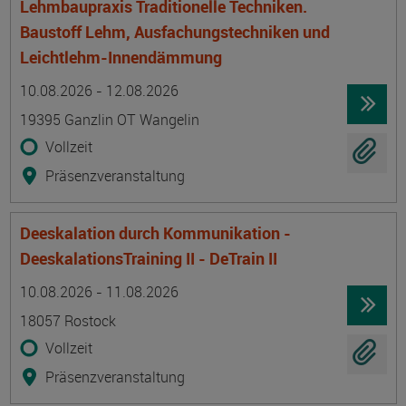
Lehmbaupraxis Traditionelle Techniken.
Baustoff Lehm, Ausfachungstechniken und
Leichtlehm-Innendämmung
Termin
Ort
Zeitmuster
Lehr- und Lernform
10.08.2026 - 12.08.2026
19395 Ganzlin OT Wangelin
Vollzeit
Präsenzveranstaltung
Deeskalation durch Kommunikation -
DeeskalationsTraining II - DeTrain II
Termin
Ort
Zeitmuster
Lehr- und Lernform
10.08.2026 - 11.08.2026
18057 Rostock
Vollzeit
Präsenzveranstaltung