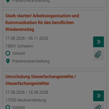
Präsenzveranstaltung
Stark starten! Arbeitsorganisation und
Kommunikation für den beruflichen
Wiedereinstieg
Termin
Ort
Zeitmuster
Lehr- und Lernform
17.08.2026 - 06.11.2026
19061 Schwerin
Vollzeit
Präsenzveranstaltung
Umschulung Steuerfachangestellte /
Steuerfachangestellter
Termin
Ort
Zeitmuster
Lehr- und Lernform
17.08.2026 - 16.08.2028
17033 Neubrandenburg
Vollzeit