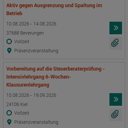
Aktiv gegen Ausgrenzung und Spaltung im
Betrieb
Termin
Ort
Zeitmuster
Lehr- und Lernform
10.08.2026 - 14.08.2026
37688 Beverungen
Vollzeit
Präsenzveranstaltung
Vorbereitung auf die Steuerberaterprüfung -
Intensivlehrgang 6-Wochen-
Klausurenlehrgang
Termin
Ort
Zeitmuster
Lehr- und Lernform
10.08.2026 - 19.09.2026
24106 Kiel
Vollzeit
Präsenzveranstaltung