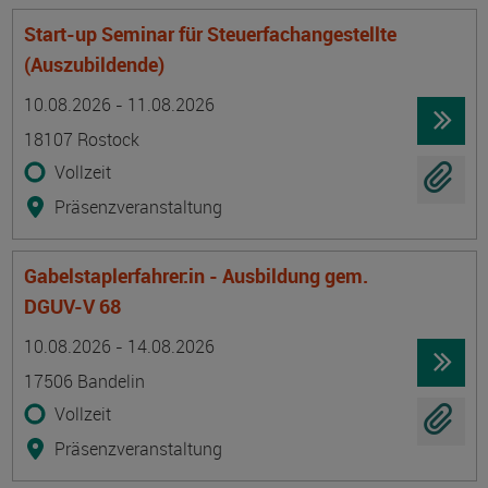
Start-up Seminar für Steuerfachangestellte
(Auszubildende)
Termin
Ort
Zeitmuster
Lehr- und Lernform
10.08.2026 - 11.08.2026
18107 Rostock
Vollzeit
Präsenzveranstaltung
Gabelstaplerfahrer:in - Ausbildung gem.
DGUV-V 68
Termin
Ort
Zeitmuster
Lehr- und Lernform
10.08.2026 - 14.08.2026
17506 Bandelin
Vollzeit
Präsenzveranstaltung