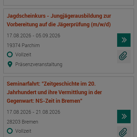
Jagdscheinkurs - Jungjägerausbildung zur
Vorbereitung auf die Jägerprüfung (m/w/d)
Termin
Ort
Zeitmuster
Lehr- und Lernform
17.08.2026 - 05.09.2026
19374 Parchim
Vollzeit
Präsenzveranstaltung
Seminarfahrt: "Zeitgeschichte im 20.
Jahrhundert und ihre Vermittlung in der
Gegenwart: NS-Zeit in Bremen"
Termin
Ort
Zeitmuster
Lehr- und Lernform
17.08.2026 - 21.08.2026
28203 Bremen
Vollzeit