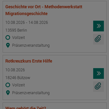
Geschichte vor Ort - Methodenwerkstatt
Migrationsgeschichte
Termin
Ort
Zeitmuster
Lehr- und Lernform
10.08.2026 - 14.08.2026
13595 Berlin
Vollzeit
Präsenzveranstaltung
Rotkreuzkurs Erste Hilfe
Termin
Ort
Zeitmuster
Lehr- und Lernform
10.08.2026
18246 Bützow
Vollzeit
Präsenzveranstaltung
Wem gehört die Zeit?