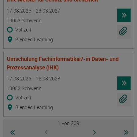
Termin
Ort
Zeitmuster
Lehr- und Lernform
17.08.2026 - 23.03.2027
19053 Schwerin
Vollzeit
Blended Learning
Umschulung Fachinformatiker/-in Daten- und
Prozessanalyse (IHK)
Termin
Ort
Zeitmuster
Lehr- und Lernform
17.08.2026 - 16.08.2028
19053 Schwerin
Vollzeit
Blended Learning
1
von 209
Seite
zur ersten Seite wechseln
zur nächsten Seite
zur 
zur vorherigen Seite wechseln