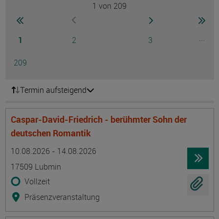
1
von 209
Seite
zur ersten Seite wechseln
zur nächsten Seite
zur 
zur vorherigen Seite wechseln
Seite
Seite
Seite
...
1
2
3
Ausg
Seite
209
Termin aufsteigend
Caspar-David-Friedrich - berühmter Sohn der
deutschen Romantik
Termin
Ort
Zeitmuster
Lehr- und Lernform
10.08.2026 - 14.08.2026
17509 Lubmin
Vollzeit
Präsenzveranstaltung