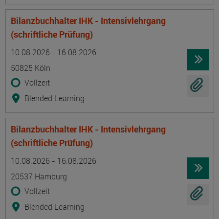
Bilanzbuchhalter IHK - Intensivlehrgang
(schriftliche Prüfung)
Termin
Ort
Zeitmuster
Lehr- und Lernform
10.08.2026 - 16.08.2026
50825 Köln
Vollzeit
Blended Learning
Bilanzbuchhalter IHK - Intensivlehrgang
(schriftliche Prüfung)
Termin
Ort
Zeitmuster
Lehr- und Lernform
10.08.2026 - 16.08.2026
20537 Hamburg
Vollzeit
Blended Learning