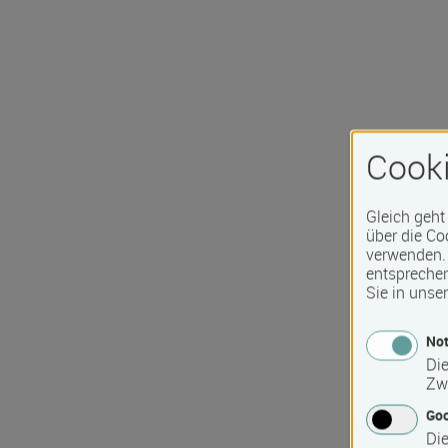
Cooki
Gleich geht
über die Co
verwenden. 
entspreche
Sie in unse
Not
Die
Zw
Go
Die