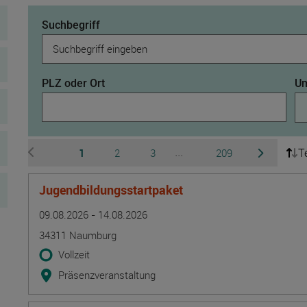
Suchbegriff
PLZ oder Ort
Um
T
Seite
Seite
Seite
Seite
1
2
3
209
...
zur vorherigen Seite wechseln
zur nächsten 
Ausgeblendete Seiten 4 b
Jugendbildungsstartpaket
Termin
Ort
Zeitmuster
Lehr- und Lernform
09.08.2026 - 14.08.2026
34311 Naumburg
Vollzeit
Präsenzveranstaltung