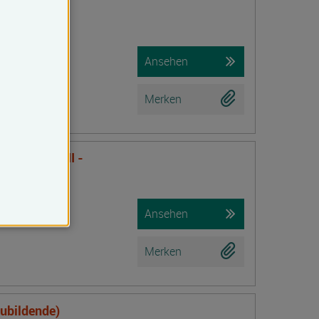
f Lehm,
ämmung
Ansehen
Merken
nsTraining II -
Ansehen
Merken
zubildende)