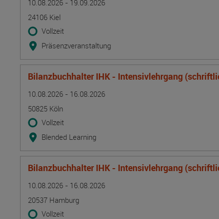
10.08.2026 - 19.09.2026
24106 Kiel
Vollzeit
Präsenzveranstaltung
Bilanzbuchhalter IHK - Intensivlehrgang (schriftl
Termin
Ort
Zeitmuster
Lehr- und Lernform
10.08.2026 - 16.08.2026
50825 Köln
Vollzeit
Blended Learning
Bilanzbuchhalter IHK - Intensivlehrgang (schriftl
Termin
Ort
Zeitmuster
Lehr- und Lernform
10.08.2026 - 16.08.2026
20537 Hamburg
Vollzeit