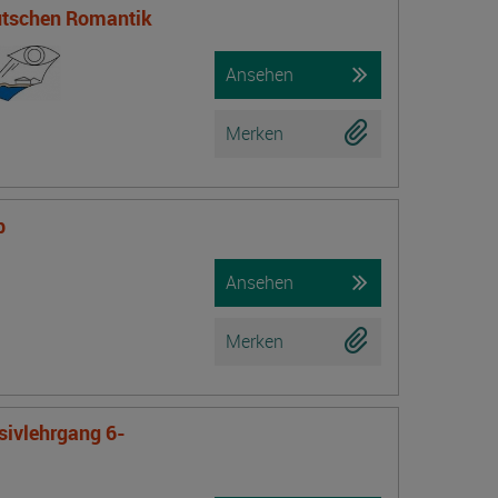
eutschen Romantik
Ansehen
Merken
b
Ansehen
Merken
nsivlehrgang 6-