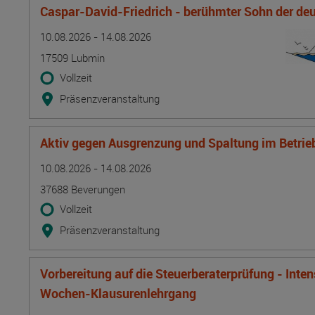
Caspar-David-Friedrich - berühmter Sohn der d
Termin
Ort
Zeitmuster
Lehr- und Lernform
10.08.2026 - 14.08.2026
17509 Lubmin
Vollzeit
Präsenzveranstaltung
Aktiv gegen Ausgrenzung und Spaltung im Betrie
Termin
Ort
Zeitmuster
Lehr- und Lernform
10.08.2026 - 14.08.2026
37688 Beverungen
Vollzeit
Präsenzveranstaltung
Vorbereitung auf die Steuerberaterprüfung - Inte
Wochen-Klausurenlehrgang
Termin
Ort
Zeitmuster
Lehr- und Lernform