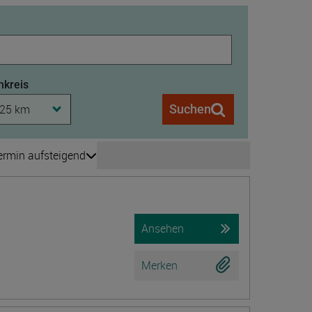
kreis
25 km
Suchen
ermin aufsteigend
Seite wechseln
is 208
Ansehen
Merken