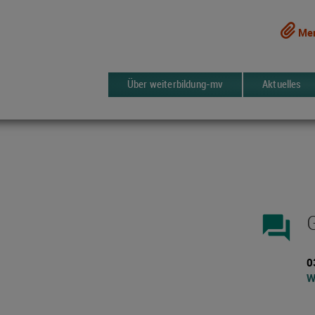
Mer
Über weiterbildung-mv
Aktuelles
forum
0
W