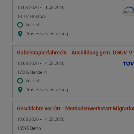
Termin
Ort
Zeitmuster
Lehr- und Lernform
10.08.2026 - 11.08.2026
18107 Rostock
Vollzeit
Präsenzveranstaltung
Gabelstaplerfahrer:in - Ausbildung gem. DGUV-V
Termin
Ort
Zeitmuster
Lehr- und Lernform
10.08.2026 - 14.08.2026
17506 Bandelin
Vollzeit
Präsenzveranstaltung
Geschichte vor Ort - Methodenwerkstatt Migrati
Termin
Ort
Zeitmuster
Lehr- und Lernform
10.08.2026 - 14.08.2026
13595 Berlin