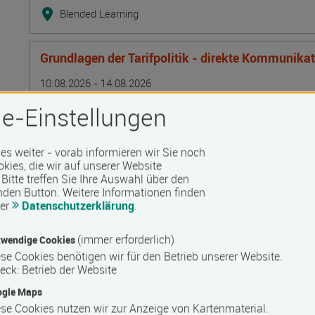
Blended Learning
Grundlagen der Tarifpolitik - direkte Kommunika
Termin
Ort
Zeitmuster
Lehr- und Lernform
10.08.2026 - 14.08.2026
13595 Berlin
e-Einstellungen
Vollzeit
Präsenzveranstaltung
 es weiter - vorab informieren wir Sie noch
okies, die wir auf unserer Website
Bitte treffen Sie Ihre Auswahl über den
Lagerarbeiter/in
nden Button.
Weitere Informationen finden
rer
Datenschutzerklärung
.
Termin
Ort
Zeitmuster
Lehr- und Lernform
10.08.2026 - 25.09.2026
17506 Bandelin
(immer erforderlich)
wendige Cookies
Vollzeit
se Cookies benötigen wir für den Betrieb unserer Website.
eck
:
Betrieb der Website
Präsenzveranstaltung
ogle Maps
se Cookies nutzen wir zur Anzeige von Kartenmaterial.