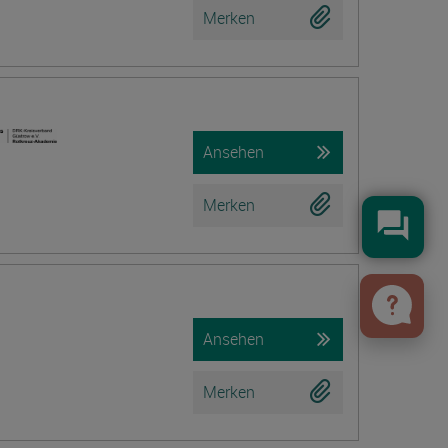
Merken
Ansehen
Merken
Konta
Ansehen
Merken