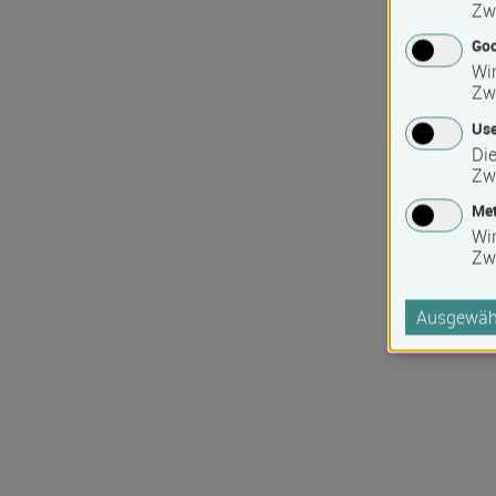
Zw
Goo
Wir
Zw
Use
Die
Zw
Met
Wi
Zw
Ausgewähl