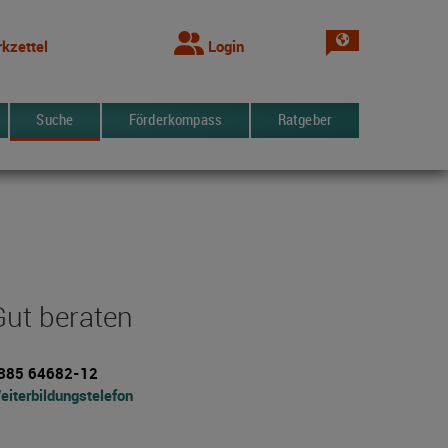
Sprache wechsel
kzettel
Login
Suche
Förderkompass
Ratgeber
Gut beraten
385 64682-12
eiterbildungstelefon