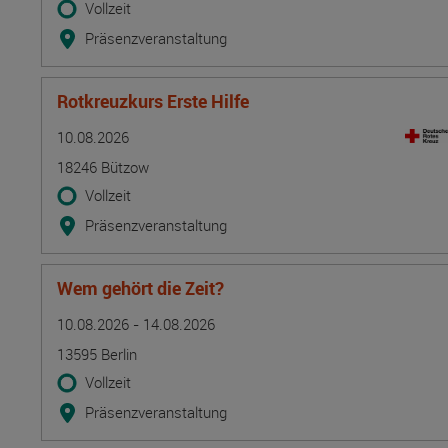
Vollzeit
Präsenzveranstaltung
Rotkreuzkurs Erste Hilfe
Termin
Ort
Zeitmuster
Lehr- und Lernform
10.08.2026
18246 Bützow
Vollzeit
Präsenzveranstaltung
Wem gehört die Zeit?
Termin
Ort
Zeitmuster
Lehr- und Lernform
10.08.2026 - 14.08.2026
13595 Berlin
Vollzeit
Präsenzveranstaltung