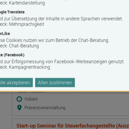
Lehmbaupraxis Traditionelle Techniken. Baustof
eck
:
Kartendarstellung
Ausfachungstechniken und Leichtlehm-Innend
gle Translate
Termin
Ort
Zeitmuster
Lehr- und Lernform
d zur Übersetzung der Inhalte in andere Sprachen verwendet.
10.08.2026 - 12.08.2026
eck
:
Mehrsprachigkeit
19395 Ganzlin OT Wangelin
rLike
Vollzeit
se Cookies nutzen wir zum Betrieb der Chat-Beratung.
eck
:
Chat-Beratung
Präsenzveranstaltung
a (Facebook)
rd zur Erfolgsmessung von Facebook-Werbeanzeigen genutzt.
Deeskalation durch Kommunikation - Deeskalatio
eck
:
Kampagnentracking
DeTrain II
Termin
Ort
Zeitmuster
Lehr- und Lernform
10.08.2026 - 11.08.2026
te akzeptieren
Allen zustimmen
18057 Rostock
Vollzeit
Präsenzveranstaltung
Start-up Seminar für Steuerfachangestellte (Aus