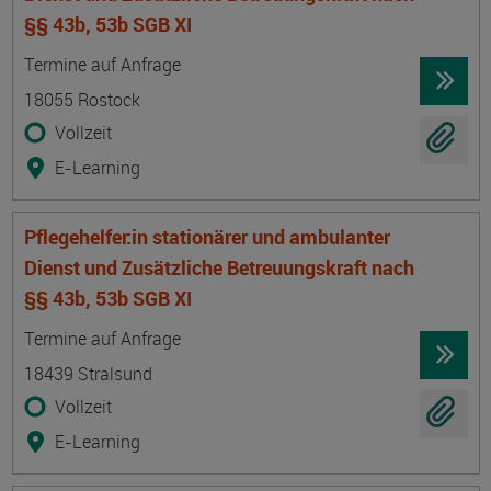
§§ 43b, 53b SGB XI
Termin
Ort
Zeitmuster
Lehr- und Lernform
Termine auf Anfrage
18055 Rostock
Vollzeit
E-Learning
Pflegehelfer:in stationärer und ambulanter
Dienst und Zusätzliche Betreuungskraft nach
§§ 43b, 53b SGB XI
Termin
Ort
Zeitmuster
Lehr- und Lernform
Termine auf Anfrage
18439 Stralsund
Vollzeit
E-Learning