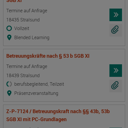
SGB XI
Termin
Ort
Zeitmuster
Lehr- und Lernform
Termine auf Anfrage
18435 Stralsund
Vollzeit
Blended Learning
Betreuungskräfte nach § 53 b SGB XI
Termin
Ort
Zeitmuster
Lehr- und Lernform
Termine auf Anfrage
18439 Stralsund
berufsbegleitend, Teilzeit
Präsenzveranstaltung
Z-P-7124 / Betreuungskraft nach §§ 43b, 53b
SGB XI mit PC-Grundlagen
Termin
Ort
Zeitmuster
Lehr- und Lernform