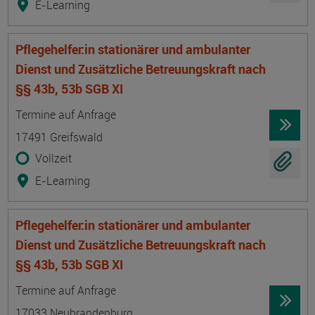
E-Learning
Pflegehelfer:in stationärer und ambulanter
Dienst und Zusätzliche Betreuungskraft nach
§§ 43b, 53b SGB XI
Termin
Ort
Zeitmuster
Lehr- und Lernform
Termine auf Anfrage
17491 Greifswald
Vollzeit
E-Learning
Pflegehelfer:in stationärer und ambulanter
Dienst und Zusätzliche Betreuungskraft nach
§§ 43b, 53b SGB XI
Termin
Ort
Zeitmuster
Lehr- und Lernform
Termine auf Anfrage
17033 Neubrandenburg