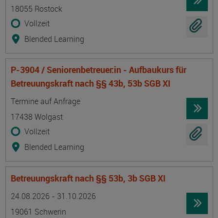
18055 Rostock
Vollzeit
Blended Learning
P-3904 / Seniorenbetreuer:in - Aufbaukurs für
Betreuungskraft nach §§ 43b, 53b SGB XI
Termin
Ort
Zeitmuster
Lehr- und Lernform
Termine auf Anfrage
17438 Wolgast
Vollzeit
Blended Learning
Betreuungskraft nach §§ 53b, 3b SGB XI
Termin
Ort
Zeitmuster
Lehr- und Lernform
24.08.2026 - 31.10.2026
19061 Schwerin