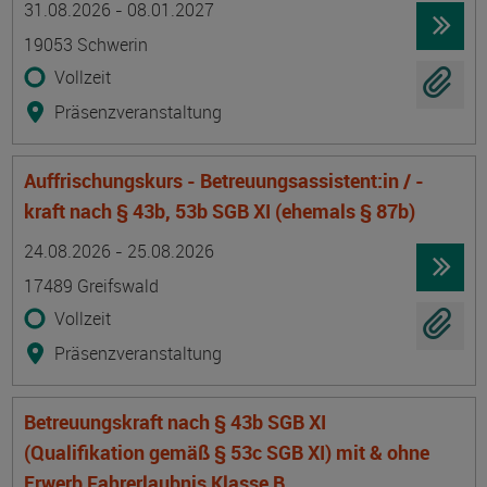
31.08.2026 - 08.01.2027
19053 Schwerin
Vollzeit
Präsenzveranstaltung
Auffrischungskurs - Betreuungsassistent:in / -
kraft nach § 43b, 53b SGB XI (ehemals § 87b)
Termin
Ort
Zeitmuster
Lehr- und Lernform
24.08.2026 - 25.08.2026
17489 Greifswald
Vollzeit
Präsenzveranstaltung
Betreuungskraft nach § 43b SGB XI
(Qualifikation gemäß § 53c SGB XI) mit & ohne
Erwerb Fahrerlaubnis Klasse B