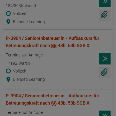
18435 Stralsund
Vollzeit
Blended Learning
P-3904 / Seniorenbetreuer:in - Aufbaukurs für
Betreuungskraft nach §§ 43b, 53b SGB XI
Termin
Ort
Zeitmuster
Lehr- und Lernform
Termine auf Anfrage
17192 Waren
Vollzeit
Blended Learning
P-3904 / Seniorenbetreuer:in - Aufbaukurs für
Betreuungskraft nach §§ 43b, 53b SGB XI
Termin
Ort
Zeitmuster
Lehr- und Lernform
Termine auf Anfrage