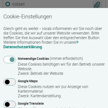
Vollzeit
Blended Learning
Cookie-Einstellungen
Pflegehelfer:in stationärer und ambulanter
Gleich geht es weiter - vorab informieren wir Sie noch über
die Cookies, die wir auf unserer Website verwenden. Bitte
Dienst und Zusätzliche Betreuungskraft nach
treffen Sie Ihre Auswahl über den entsprechenden Button.
§§ 43b, 53b SGB XI
Weitere Informationen finden Sie in unserer
Termin
Ort
Zeitmuster
Lehr- und Lernform
Datenschutzerklärung
.
Termine auf Anfrage
18273 Güstrow
(immer erforderlich)
Notwendige Cookies
Diese Cookies benötigen wir für den Betrieb unserer
Vollzeit
Website.
E-Learning
Zweck
:
Betrieb der Website
Google Maps
Diese Cookies nutzen wir zur Anzeige von
Pflegehelfer:in stationärer und ambulanter
Kartenmaterial.
Dienst und Zusätzliche Betreuungskraft nach
Zweck
:
Kartendarstellung
§§ 43b, 53b SGB XI
Google Translate
Termin
Ort
Zeitmuster
Lehr- und Lernform