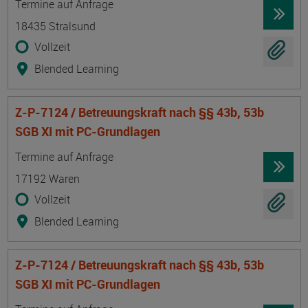
Termine auf Anfrage
18435 Stralsund
Vollzeit
Blended Learning
Z-P-7124 / Betreuungskraft nach §§ 43b, 53b
SGB XI mit PC-Grundlagen
Termin
Ort
Zeitmuster
Lehr- und Lernform
Termine auf Anfrage
17192 Waren
Vollzeit
Blended Learning
Z-P-7124 / Betreuungskraft nach §§ 43b, 53b
SGB XI mit PC-Grundlagen
Termin
Ort
Zeitmuster
Lehr- und Lernform