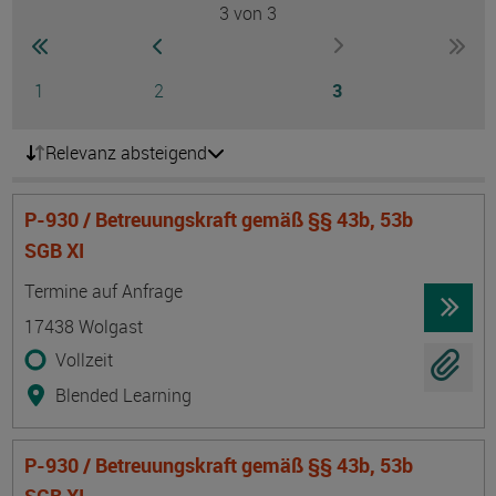
3
von 3
Seite
zur ersten Seite wechseln
zur vorherigen Seite wechseln
zur nächsten Seite
zur l
Seite
Seite
Seite
1
2
3
Relevanz absteigend
P-930 / Betreuungskraft gemäß §§ 43b, 53b
SGB XI
Termin
Ort
Zeitmuster
Lehr- und Lernform
Termine auf Anfrage
17438 Wolgast
Vollzeit
Blended Learning
P-930 / Betreuungskraft gemäß §§ 43b, 53b