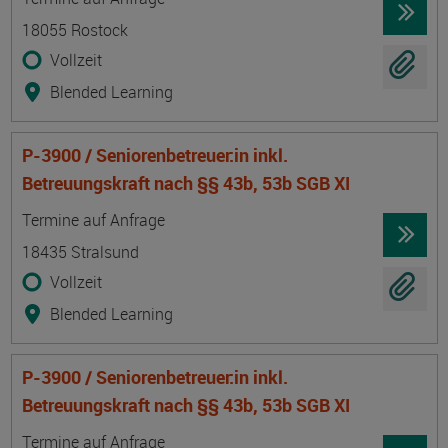
18055 Rostock
Vollzeit
Blended Learning
P-3900 / Seniorenbetreuer:in inkl.
Betreuungskraft nach §§ 43b, 53b SGB XI
Termin
Ort
Zeitmuster
Lehr- und Lernform
Termine auf Anfrage
18435 Stralsund
Vollzeit
Blended Learning
P-3900 / Seniorenbetreuer:in inkl.
Betreuungskraft nach §§ 43b, 53b SGB XI
Termin
Ort
Zeitmuster
Lehr- und Lernform
Termine auf Anfrage