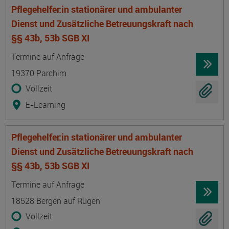
Pflegehelfer:in stationärer und ambulanter
Dienst und Zusätzliche Betreuungskraft nach
§§ 43b, 53b SGB XI
Termin
Ort
Zeitmuster
Lehr- und Lernform
Termine auf Anfrage
19370 Parchim
Vollzeit
E-Learning
Pflegehelfer:in stationärer und ambulanter
Dienst und Zusätzliche Betreuungskraft nach
§§ 43b, 53b SGB XI
Termin
Ort
Zeitmuster
Lehr- und Lernform
Termine auf Anfrage
18528 Bergen auf Rügen
Vollzeit