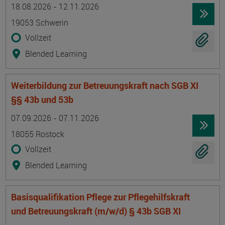
Termin
Ort
Zeitmuster
Lehr- und Lernform
18.08.2026 - 12.11.2026
19053 Schwerin
Vollzeit
Blended Learning
Weiterbildung zur Betreuungskraft nach SGB XI
§§ 43b und 53b
Termin
Ort
Zeitmuster
Lehr- und Lernform
07.09.2026 - 07.11.2026
18055 Rostock
Vollzeit
Blended Learning
Basisqualifikation Pflege zur Pflegehilfskraft
und Betreuungskraft (m/w/d) § 43b SGB XI
Termin
Ort
Zeitmuster
Lehr- und Lernform