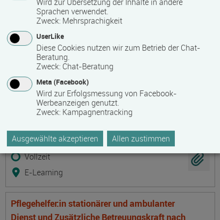
Wird zur Übersetzung der Inhalte in andere
Termine auf Anfrage
Sprachen verwendet.
17192 Waren
Zweck
:
Mehrsprachigkeit
Vollzeit
UserLike
Diese Cookies nutzen wir zum Betrieb der Chat-
E-Learning
Beratung.
Zweck
:
Chat-Beratung
Pflegehelfer:in stationärer und ambulanter
Meta (Facebook)
Wird zur Erfolgsmessung von Facebook-
Dienst und Zusätzliche Betreuungskraft nach
Werbeanzeigen genutzt.
§§ 43b, 53b SGB XI
Zweck
:
Kampagnentracking
Termin
Ort
Zeitmuster
Lehr- und Lernform
Termine auf Anfrage
Ausgewählte akzeptieren
Allen zustimmen
19061 Schwerin
Vollzeit
E-Learning
Pflegehelfer:in stationärer und ambulanter
Dienst und Zusätzliche Betreuungskraft nach