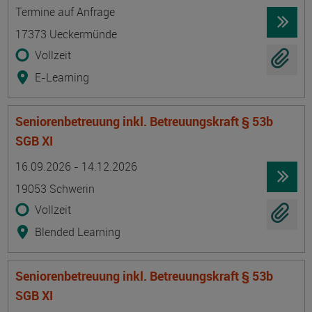
Termin
Ort
Zeitmuster
Lehr- und Lernform
Termine auf Anfrage
17373 Ueckermünde
Vollzeit
E-Learning
Seniorenbetreuung inkl. Betreuungskraft § 53b
SGB XI
Termin
Ort
Zeitmuster
Lehr- und Lernform
16.09.2026 - 14.12.2026
19053 Schwerin
Vollzeit
Blended Learning
Seniorenbetreuung inkl. Betreuungskraft § 53b
SGB XI