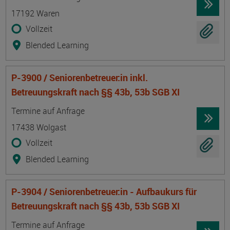
17192 Waren
Vollzeit
Blended Learning
P-3900 / Seniorenbetreuer:in inkl.
Betreuungskraft nach §§ 43b, 53b SGB XI
Termin
Ort
Zeitmuster
Lehr- und Lernform
Termine auf Anfrage
17438 Wolgast
Vollzeit
Blended Learning
P-3904 / Seniorenbetreuer:in - Aufbaukurs für
Betreuungskraft nach §§ 43b, 53b SGB XI
Termin
Ort
Zeitmuster
Lehr- und Lernform
Termine auf Anfrage