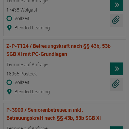
Termine auf Anfrage
17438 Wolgast
Vollzeit
Blended Learning
Z-P-7124 / Betreuungskraft nach §§ 43b, 53b
SGB XI mit PC-Grundlagen
Termin
Ort
Zeitmuster
Lehr- und Lernform
Termine auf Anfrage
18055 Rostock
Vollzeit
Blended Learning
P-3900 / Seniorenbetreuer:in inkl.
Betreuungskraft nach §§ 43b, 53b SGB XI
Termin
Ort
Zeitmuster
Lehr- und Lernform
Termine auf Anfrage