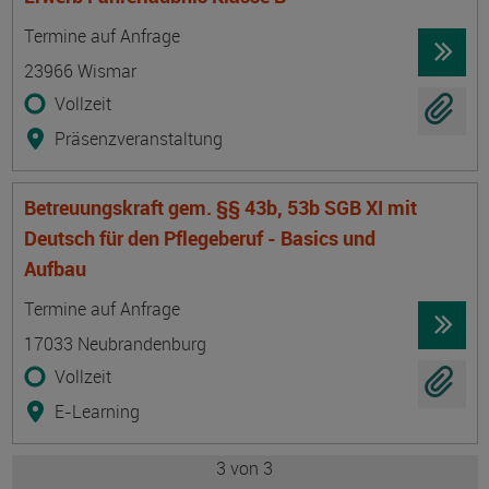
Termin
Ort
Zeitmuster
Lehr- und Lernform
Termine auf Anfrage
23966 Wismar
Vollzeit
Präsenzveranstaltung
Betreuungskraft gem. §§ 43b, 53b SGB XI mit
Deutsch für den Pflegeberuf - Basics und
Aufbau
Termin
Ort
Zeitmuster
Lehr- und Lernform
Termine auf Anfrage
17033 Neubrandenburg
Vollzeit
E-Learning
3
von 3
Seite