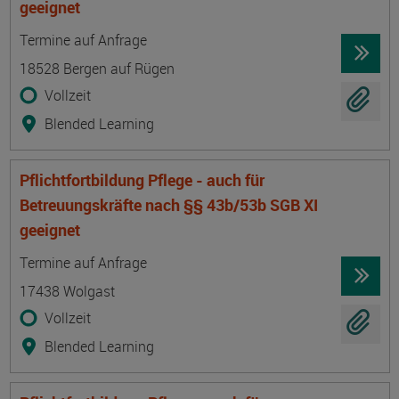
geeignet
Termin
Ort
Zeitmuster
Lehr- und Lernform
Termine auf Anfrage
18528 Bergen auf Rügen
Vollzeit
Blended Learning
Pflichtfortbildung Pflege - auch für
Betreuungskräfte nach §§ 43b/53b SGB XI
geeignet
Termin
Ort
Zeitmuster
Lehr- und Lernform
Termine auf Anfrage
17438 Wolgast
Vollzeit
Blended Learning