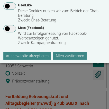
19061 Schwerin
UserLike
Diese Cookies nutzen wir zum Betrieb der Chat-
Vollzeit
Beratung.
Zweck
:
Chat-Beratung
E-Learning
Meta (Facebook)
Wird zur Erfolgsmessung von Facebook-
Fortbildung Betreuungskraft und
Werbeanzeigen genutzt.
Alltagsbegleiter (m/w/d) § 43b SGB XI nach
Zweck
:
Kampagnentracking
Richtlinien § 53b SGB XI
Termin
Ort
Zeitmuster
Lehr- und Lernform
Ausgewählte akzeptieren
Allen zustimmen
17.11.2026 - 18.11.2026
19053 Schwerin
Vollzeit
Präsenzveranstaltung
Fortbildung Betreuungskraft und
Alltagsbegleiter (m/w/d) § 43b SGB XI nach