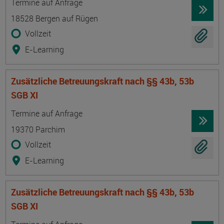
Termine auf Anfrage
18528 Bergen auf Rügen
Vollzeit
E-Learning
Zusätzliche Betreuungskraft nach §§ 43b, 53b
SGB XI
Termin
Ort
Zeitmuster
Lehr- und Lernform
Termine auf Anfrage
19370 Parchim
Vollzeit
E-Learning
Zusätzliche Betreuungskraft nach §§ 43b, 53b
SGB XI
Termin
Ort
Zeitmuster
Lehr- und Lernform