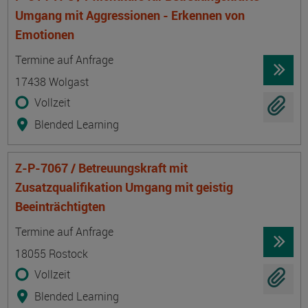
Umgang mit Aggressionen - Erkennen von
Emotionen
Termin
Ort
Zeitmuster
Lehr- und Lernform
Termine auf Anfrage
17438 Wolgast
Vollzeit
Blended Learning
Z-P-7067 / Betreuungskraft mit
Zusatzqualifikation Umgang mit geistig
Beeinträchtigten
Termin
Ort
Zeitmuster
Lehr- und Lernform
Termine auf Anfrage
18055 Rostock
Vollzeit
Blended Learning