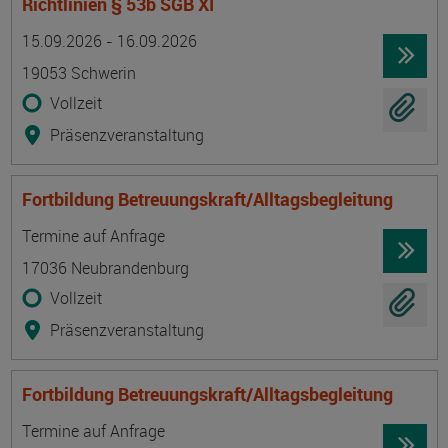
Richtlinien § 53b SGB XI
Termin
Ort
Zeitmuster
Lehr- und Lernform
15.09.2026 - 16.09.2026
19053 Schwerin
Vollzeit
Präsenzveranstaltung
Fortbildung Betreuungskraft/Alltagsbegleitung
Termin
Ort
Zeitmuster
Lehr- und Lernform
Termine auf Anfrage
17036 Neubrandenburg
Vollzeit
Präsenzveranstaltung
Fortbildung Betreuungskraft/Alltagsbegleitung
Termin
Ort
Zeitmuster
Lehr- und Lernform
Termine auf Anfrage