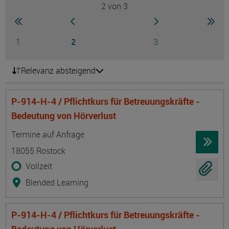
2
von 3
Seite
zur ersten Seite wechseln
zur vorherigen Seite wechseln
zur nächsten Seite
zur 
Seite
Seite
Seite
1
2
3
Relevanz absteigend
P-914-H-4 / Pflichtkurs für Betreuungskräfte -
Bedeutung von Hörverlust
Termin
Ort
Zeitmuster
Lehr- und Lernform
Termine auf Anfrage
18055 Rostock
Vollzeit
Blended Learning
P-914-H-4 / Pflichtkurs für Betreuungskräfte -