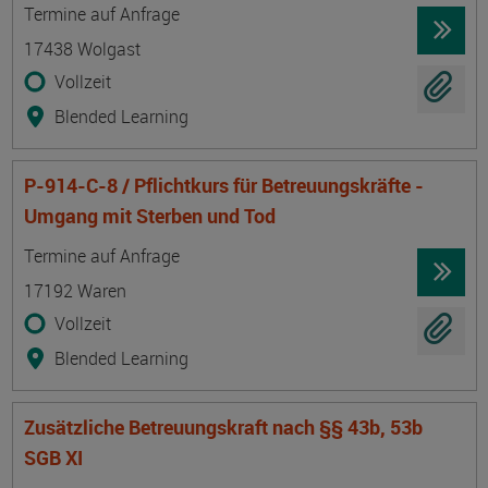
Termin
Ort
Zeitmuster
Lehr- und Lernform
Termine auf Anfrage
17438 Wolgast
Vollzeit
Blended Learning
P-914-C-8 / Pflichtkurs für Betreuungskräfte -
Umgang mit Sterben und Tod
Termin
Ort
Zeitmuster
Lehr- und Lernform
Termine auf Anfrage
17192 Waren
Vollzeit
Blended Learning
Zusätzliche Betreuungskraft nach §§ 43b, 53b
SGB XI
Termin
Ort
Zeitmuster
Lehr- und Lernform