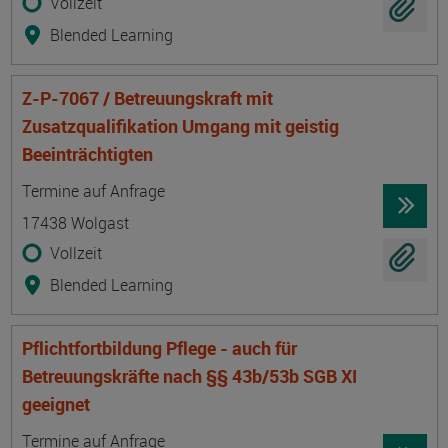
Vollzeit
Blended Learning
Z-P-7067 / Betreuungskraft mit
Zusatzqualifikation Umgang mit geistig
Beeinträchtigten
Termin
Ort
Zeitmuster
Lehr- und Lernform
Termine auf Anfrage
17438 Wolgast
Vollzeit
Blended Learning
Pflichtfortbildung Pflege - auch für
Betreuungskräfte nach §§ 43b/53b SGB XI
geeignet
Termin
Ort
Zeitmuster
Lehr- und Lernform
Termine auf Anfrage