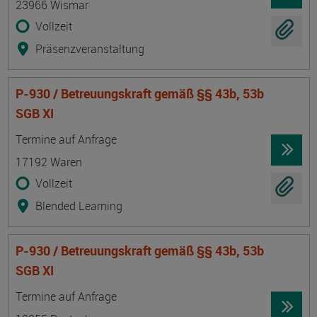
23966 Wismar
Vollzeit
Präsenzveranstaltung
P-930 / Betreuungskraft gemäß §§ 43b, 53b
SGB XI
Termin
Ort
Zeitmuster
Lehr- und Lernform
Termine auf Anfrage
17192 Waren
Vollzeit
Blended Learning
P-930 / Betreuungskraft gemäß §§ 43b, 53b
SGB XI
Termin
Ort
Zeitmuster
Lehr- und Lernform
Termine auf Anfrage