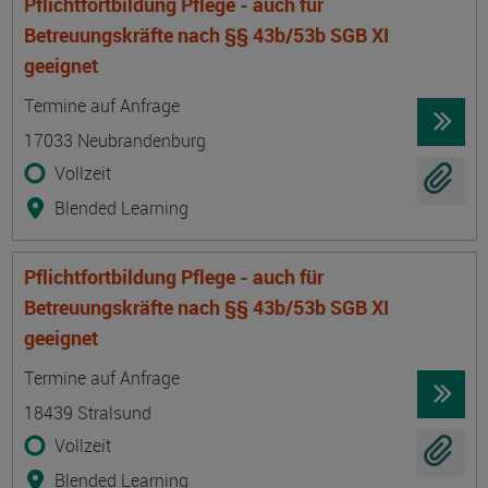
Pflichtfortbildung Pflege - auch für
Betreuungskräfte nach §§ 43b/53b SGB XI
geeignet
Termin
Ort
Zeitmuster
Lehr- und Lernform
Termine auf Anfrage
17033 Neubrandenburg
Vollzeit
Blended Learning
Pflichtfortbildung Pflege - auch für
Betreuungskräfte nach §§ 43b/53b SGB XI
geeignet
Termin
Ort
Zeitmuster
Lehr- und Lernform
Termine auf Anfrage
18439 Stralsund
Vollzeit
Blended Learning