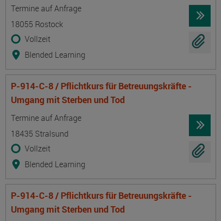
Termin
Ort
Zeitmuster
Lehr- und Lernform
Termine auf Anfrage
18055 Rostock
Vollzeit
Blended Learning
P-914-C-8 / Pflichtkurs für Betreuungskräfte -
Umgang mit Sterben und Tod
Termin
Ort
Zeitmuster
Lehr- und Lernform
Termine auf Anfrage
18435 Stralsund
Vollzeit
Blended Learning
P-914-C-8 / Pflichtkurs für Betreuungskräfte -
Umgang mit Sterben und Tod