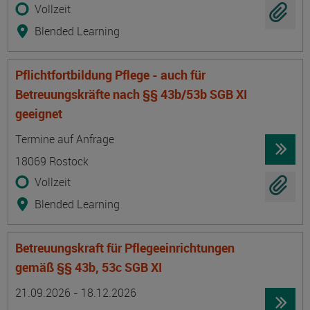
Vollzeit
Blended Learning
Pflichtfortbildung Pflege - auch für
Betreuungskräfte nach §§ 43b/53b SGB XI
geeignet
Termin
Ort
Zeitmuster
Lehr- und Lernform
Termine auf Anfrage
18069 Rostock
Vollzeit
Blended Learning
Betreuungskraft für Pflegeeinrichtungen
gemäß §§ 43b, 53c SGB XI
Termin
Ort
Zeitmuster
Lehr- und Lernform
21.09.2026 - 18.12.2026