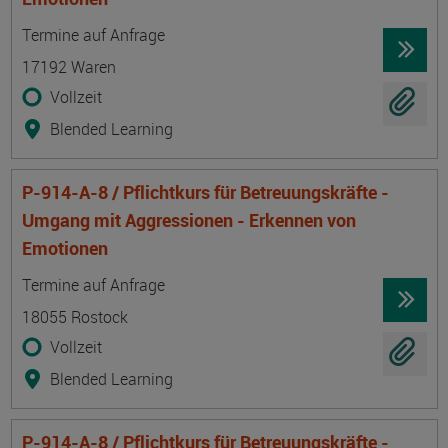
Termin
Ort
Zeitmuster
Lehr- und Lernform
Termine auf Anfrage
17192 Waren
Vollzeit
Blended Learning
P-914-A-8 / Pflichtkurs für Betreuungskräfte -
Umgang mit Aggressionen - Erkennen von
Emotionen
Termin
Ort
Zeitmuster
Lehr- und Lernform
Termine auf Anfrage
18055 Rostock
Vollzeit
Blended Learning
P-914-A-8 / Pflichtkurs für Betreuungskräfte -