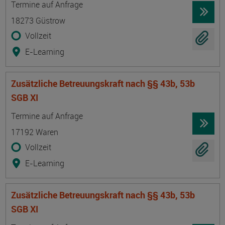
Termine auf Anfrage
18273 Güstrow
Vollzeit
E-Learning
Zusätzliche Betreuungskraft nach §§ 43b, 53b
SGB XI
Termin
Ort
Zeitmuster
Lehr- und Lernform
Termine auf Anfrage
17192 Waren
Vollzeit
E-Learning
Zusätzliche Betreuungskraft nach §§ 43b, 53b
SGB XI
Termin
Ort
Zeitmuster
Lehr- und Lernform