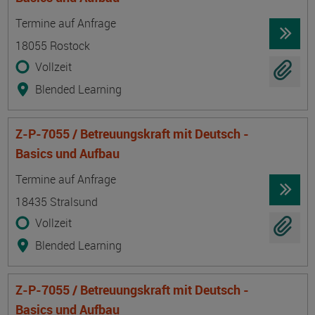
Termin
Ort
Zeitmuster
Lehr- und Lernform
Termine auf Anfrage
18055 Rostock
Vollzeit
Blended Learning
Z-P-7055 / Betreuungskraft mit Deutsch -
Basics und Aufbau
Termin
Ort
Zeitmuster
Lehr- und Lernform
Termine auf Anfrage
18435 Stralsund
Vollzeit
Blended Learning
Z-P-7055 / Betreuungskraft mit Deutsch -
Basics und Aufbau