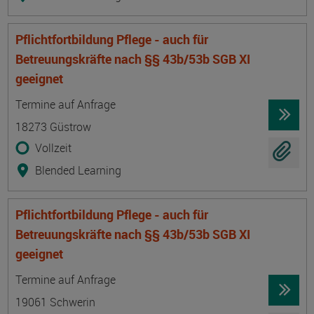
Pflichtfortbildung Pflege - auch für
Betreuungskräfte nach §§ 43b/53b SGB XI
geeignet
Termin
Ort
Zeitmuster
Lehr- und Lernform
Termine auf Anfrage
18273 Güstrow
Vollzeit
Blended Learning
Pflichtfortbildung Pflege - auch für
Betreuungskräfte nach §§ 43b/53b SGB XI
geeignet
Termin
Ort
Zeitmuster
Lehr- und Lernform
Termine auf Anfrage
19061 Schwerin