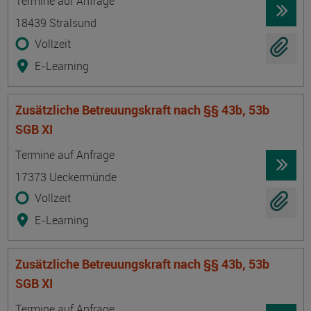
Termine auf Anfrage
18439 Stralsund
Vollzeit
E-Learning
Zusätzliche Betreuungskraft nach §§ 43b, 53b
SGB XI
Termin
Ort
Zeitmuster
Lehr- und Lernform
Termine auf Anfrage
17373 Ueckermünde
Vollzeit
E-Learning
Zusätzliche Betreuungskraft nach §§ 43b, 53b
SGB XI
Termin
Ort
Zeitmuster
Lehr- und Lernform
Termine auf Anfrage