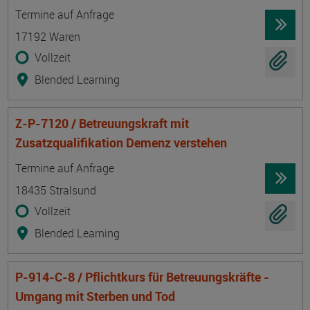
Termin
Ort
Zeitmuster
Lehr- und Lernform
Termine auf Anfrage
17192 Waren
Vollzeit
Blended Learning
Z-P-7120 / Betreuungskraft mit
Zusatzqualifikation Demenz verstehen
Termin
Ort
Zeitmuster
Lehr- und Lernform
Termine auf Anfrage
18435 Stralsund
Vollzeit
Blended Learning
P-914-C-8 / Pflichtkurs für Betreuungskräfte -
Umgang mit Sterben und Tod