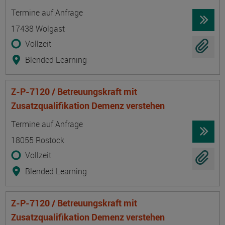
Termin
Ort
Zeitmuster
Lehr- und Lernform
Termine auf Anfrage
17438 Wolgast
Vollzeit
Blended Learning
Z-P-7120 / Betreuungskraft mit
Zusatzqualifikation Demenz verstehen
Termin
Ort
Zeitmuster
Lehr- und Lernform
Termine auf Anfrage
18055 Rostock
Vollzeit
Blended Learning
Z-P-7120 / Betreuungskraft mit
Zusatzqualifikation Demenz verstehen