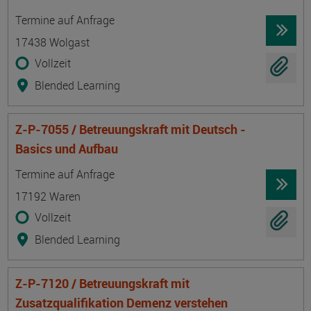
Termin
Ort
Zeitmuster
Lehr- und Lernform
Termine auf Anfrage
17438 Wolgast
Vollzeit
Blended Learning
Z-P-7055 / Betreuungskraft mit Deutsch -
Basics und Aufbau
Termin
Ort
Zeitmuster
Lehr- und Lernform
Termine auf Anfrage
17192 Waren
Vollzeit
Blended Learning
Z-P-7120 / Betreuungskraft mit
Zusatzqualifikation Demenz verstehen