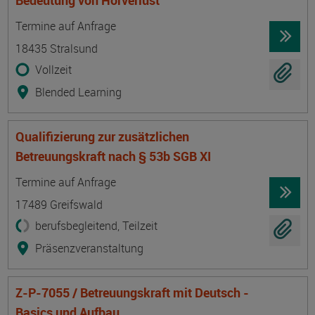
Bedeutung von Hörverlust
Termin
Ort
Zeitmuster
Lehr- und Lernform
Termine auf Anfrage
18435 Stralsund
Vollzeit
Blended Learning
Qualifizierung zur zusätzlichen
Betreuungskraft nach § 53b SGB XI
Termin
Ort
Zeitmuster
Lehr- und Lernform
Termine auf Anfrage
17489 Greifswald
berufsbegleitend, Teilzeit
Präsenzveranstaltung
Z-P-7055 / Betreuungskraft mit Deutsch -
Basics und Aufbau