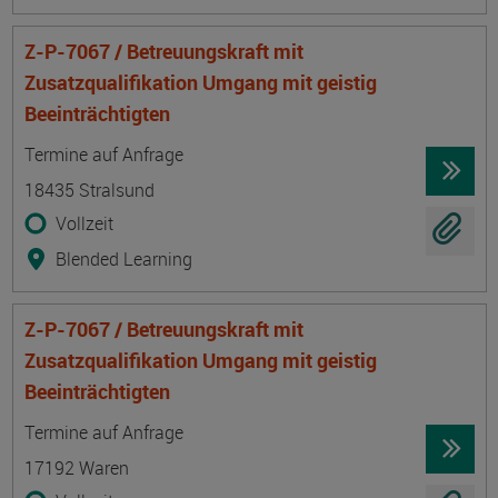
Z-P-7067 / Betreuungskraft mit
Zusatzqualifikation Umgang mit geistig
Beeinträchtigten
Termin
Ort
Zeitmuster
Lehr- und Lernform
Termine auf Anfrage
18435 Stralsund
Vollzeit
Blended Learning
Z-P-7067 / Betreuungskraft mit
Zusatzqualifikation Umgang mit geistig
Beeinträchtigten
Termin
Ort
Zeitmuster
Lehr- und Lernform
Termine auf Anfrage
17192 Waren