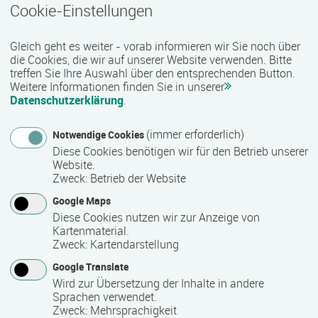
Cookie-Einstellungen
23966 Wismar
Vollzeit
Gleich geht es weiter - vorab informieren wir Sie noch über
die Cookies, die wir auf unserer Website verwenden. Bitte
E-Learning
treffen Sie Ihre Auswahl über den entsprechenden Button.
Weitere Informationen finden Sie in unserer
Datenschutzerklärung
.
Zusätzliche Betreuungskraft nach §§ 43b, 53b
SGB XI
(immer erforderlich)
Notwendige Cookies
Termin
Ort
Zeitmuster
Lehr- und Lernform
Diese Cookies benötigen wir für den Betrieb unserer
Termine auf Anfrage
Website.
18055 Rostock
Zweck
:
Betrieb der Website
Vollzeit
Google Maps
Diese Cookies nutzen wir zur Anzeige von
E-Learning
Kartenmaterial.
Zweck
:
Kartendarstellung
Zusätzliche Betreuungskraft nach §§ 43b, 53b
Google Translate
SGB XI
Wird zur Übersetzung der Inhalte in andere
Sprachen verwendet.
Termin
Ort
Zeitmuster
Lehr- und Lernform
Termine auf Anfrage
Zweck
:
Mehrsprachigkeit