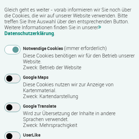
sozialen Bereich werden unter anderem kaufmännische,
Gleich geht es weiter - vorab informieren wir Sie noch über
technische, gewerblich-handwerkliche sowie IT-bezogene
die Cookies, die wir auf unserer Website verwenden. Bitte
Qualifizierungen angeboten. Je nach Maßnahme besteht
treffen Sie Ihre Auswahl über den entsprechenden Button.
Weitere Informationen finden Sie in unserer
zudem die Möglichkeit, anerkannte Zusatzqualifikationen
Datenschutzerklärung
.
und Zertifikate zu erwerben, die den beruflichen Werdegang
unterstützen können.
(immer erforderlich)
Notwendige Cookies
Diese Cookies benötigen wir für den Betrieb unserer
Qualität und Besonderheiten:
Website.
Zweck
:
Betrieb der Website
Als zertifizierter Bildungsträger erfüllt COMCAVE die
Qualitätsanforderungen für die Förderung von
Google Maps
Weiterbildungsmaßnahmen durch öffentliche Kostenträger
Diese Cookies nutzen wir zur Anzeige von
Kartenmaterial.
wie die Agentur für Arbeit oder Jobcenter. Viele Angebote
Zweck
:
Kartendarstellung
sind nach der AZAV (Akkreditierungs- und
Zulassungsverordnung Arbeitsförderung) zugelassen und
Google Translate
damit förderfähig. Mit einem vielfältigen Bildungsangebot,
Wird zur Übersetzung der Inhalte in andere
Sprachen verwendet.
praxisnahen Inhalten und einer bundesweiten Präsenz
Zweck
:
Mehrsprachigkeit
unterstützt COMCAVE Menschen bei ihrer beruflichen
Qualifizierung und Weiterbildung.
UserLike