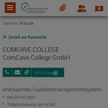
Spra
Login
Merkzettel
Startseite
Suche
Zurück zur Kurssuche
COMCAVE.COLLEGE
ComCave College GmbH
1015 Kurse
0800
Anfragen
Merken
25072012
anerkanntes Qualitätsmanagementsystem
DIN EN ISO 9001
Trägerzulassung nach AZAV