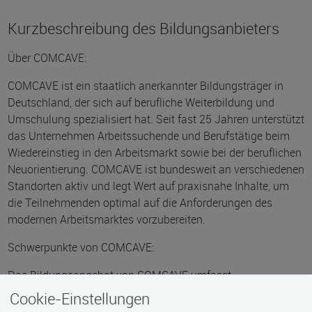
Kurzbeschreibung des Bildungsanbieters
Über COMCAVE:
COMCAVE ist ein staatlich anerkannter Bildungsträger in
Deutschland, der sich auf berufliche Weiterbildung und
Umschulung spezialisiert hat. Seit fast 25 Jahren unterstützt
das Unternehmen Arbeitssuchende und Berufstätige beim
Wiedereinstieg in den Arbeitsmarkt sowie bei der beruflichen
Neuorientierung. COMCAVE ist bundesweit an verschiedenen
Standorten aktiv und legt Wert auf praxisnahe Inhalte, um
die Teilnehmenden optimal auf die Anforderungen des
modernen Arbeitsmarktes vorzubereiten.
Schwerpunkte von COMCAVE:
Das Bildungsangebot von COMCAVE umfasst
Qualifizierungen in zahlreichen Berufsfeldern und richtet sich
Cookie-Einstellungen
an unterschiedliche Zielgruppen. Neben Weiterbildungen im