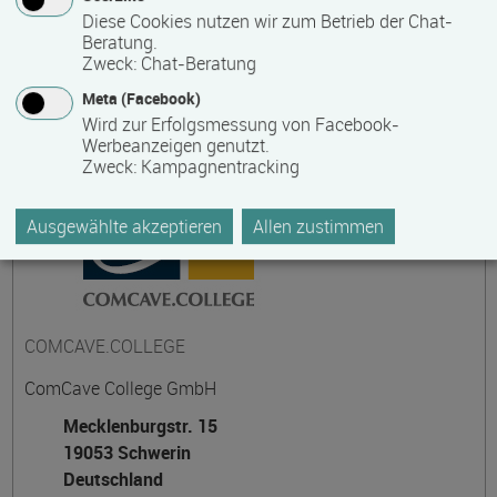
Diese Cookies nutzen wir zum Betrieb der Chat-
Beratung.
Zweck
:
Chat-Beratung
Kontakt
Meta (Facebook)
Wird zur Erfolgsmessung von Facebook-
Werbeanzeigen genutzt.
Zweck
:
Kampagnentracking
Ausgewählte akzeptieren
Allen zustimmen
COMCAVE.COLLEGE
ComCave College GmbH
Mecklenburgstr. 15
19053 Schwerin
Deutschland