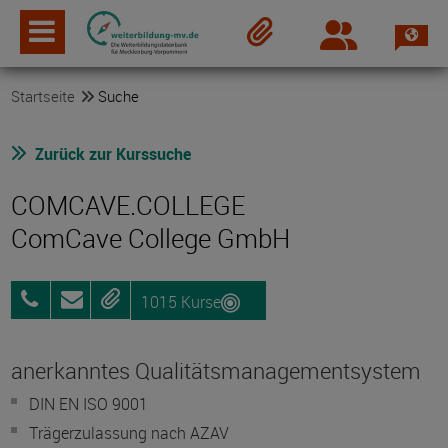
Spra
Login
Merkzettel
Startseite
Suche
Zurück zur Kurssuche
COMCAVE.COLLEGE
ComCave College GmbH
1015 Kurse
0800
Anfragen
Merken
25072012
anerkanntes Qualitätsmanagementsystem
DIN EN ISO 9001
Trägerzulassung nach AZAV