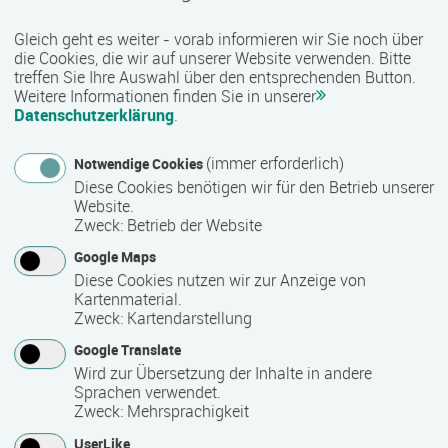
sozialen Bereich werden unter anderem kaufmännische,
Gleich geht es weiter - vorab informieren wir Sie noch über
technische, gewerblich-handwerkliche sowie IT-bezogene
die Cookies, die wir auf unserer Website verwenden. Bitte
Qualifizierungen angeboten. Je nach Maßnahme besteht
treffen Sie Ihre Auswahl über den entsprechenden Button.
zudem die Möglichkeit, anerkannte Zusatzqualifikationen
Weitere Informationen finden Sie in unserer
und Zertifikate zu erwerben, die den beruflichen Werdegang
Datenschutzerklärung
.
unterstützen können.
(immer erforderlich)
Notwendige Cookies
Qualität und Besonderheiten:
Diese Cookies benötigen wir für den Betrieb unserer
Website.
Als zertifizierter Bildungsträger erfüllt COMCAVE die
Zweck
:
Betrieb der Website
Qualitätsanforderungen für die Förderung von
Google Maps
Weiterbildungsmaßnahmen durch öffentliche Kostenträger
Diese Cookies nutzen wir zur Anzeige von
wie die Agentur für Arbeit oder Jobcenter. Viele Angebote
Kartenmaterial.
sind nach der AZAV (Akkreditierungs- und
Zweck
:
Kartendarstellung
Zulassungsverordnung Arbeitsförderung) zugelassen und
Google Translate
damit förderfähig. Mit einem vielfältigen Bildungsangebot,
Wird zur Übersetzung der Inhalte in andere
praxisnahen Inhalten und einer bundesweiten Präsenz
Sprachen verwendet.
unterstützt COMCAVE Menschen bei ihrer beruflichen
Zweck
:
Mehrsprachigkeit
Qualifizierung und Weiterbildung.
UserLike