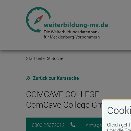
Startseite
Suche
Zurück zur Kurssuche
COMCAVE.COLLEGE
ComCave College GmbH
Cooki
Gleich geht
0800 25072012
Anfragen
M
über die Co