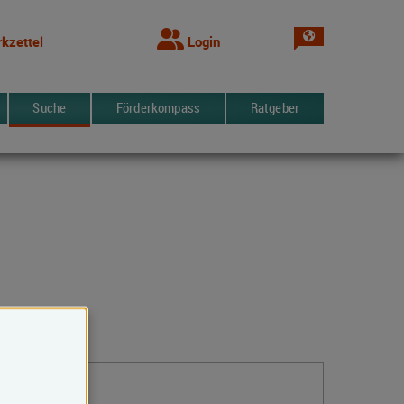
Sprache wechsel
kzettel
Login
Suche
Förderkompass
Ratgeber
Kontakt