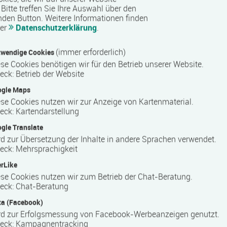
Bitte treffen Sie Ihre Auswahl über den
nden Button.
Weitere Informationen finden
ystem
rer
Datenschutzerklärung
.
(immer erforderlich)
wendige Cookies
se Cookies benötigen wir für den Betrieb unserer Website.
eck
:
Betrieb der Website
ters
ogle Maps
se Cookies nutzen wir zur Anzeige von Kartenmaterial.
eck
:
Kartendarstellung
n Deutschland, der sich auf berufliche Weiterbildung und
gle Translate
erstützt das Unternehmen Arbeitssuchende und Berufstätige
d zur Übersetzung der Inhalte in andere Sprachen verwendet.
r beruflichen Neuorientierung. COMCAVE ist bundesweit an
eck
:
Mehrsprachigkeit
snahe Inhalte, um die Teilnehmenden optimal auf die
rLike
iten.
se Cookies nutzen wir zum Betrieb der Chat-Beratung.
eck
:
Chat-Beratung
a (Facebook)
ngen in zahlreichen Berufsfeldern und richtet sich an
rd zur Erfolgsmessung von Facebook-Werbeanzeigen genutzt.
im sozialen Bereich werden unter anderem kaufmännische,
eck
:
Kampagnentracking