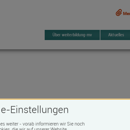
Mer
Über weiterbildung-mv
Aktuelles
e-Einstellungen
 es weiter - vorab informieren wir Sie noch
1015 Kurse
erken
okies, die wir auf unserer Website