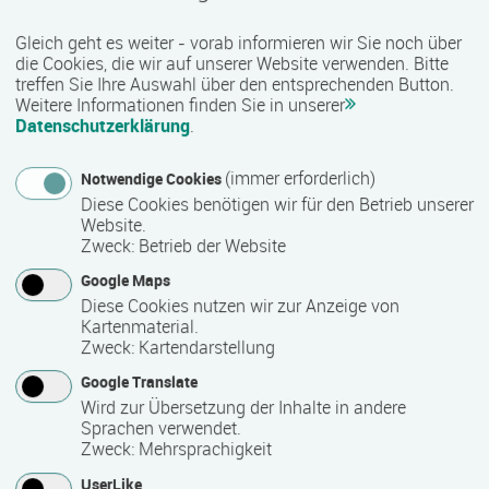
sozialen Bereich werden unter anderem kaufmännische,
Gleich geht es weiter - vorab informieren wir Sie noch über
technische, gewerblich-handwerkliche sowie IT-bezogene
die Cookies, die wir auf unserer Website verwenden. Bitte
Qualifizierungen angeboten. Je nach Maßnahme besteht
treffen Sie Ihre Auswahl über den entsprechenden Button.
zudem die Möglichkeit, anerkannte Zusatzqualifikationen
Weitere Informationen finden Sie in unserer
und Zertifikate zu erwerben, die den beruflichen Werdegang
Datenschutzerklärung
.
unterstützen können.
(immer erforderlich)
Notwendige Cookies
Qualität und Besonderheiten:
Diese Cookies benötigen wir für den Betrieb unserer
Website.
Als zertifizierter Bildungsträger erfüllt COMCAVE die
Zweck
:
Betrieb der Website
Qualitätsanforderungen für die Förderung von
Google Maps
Weiterbildungsmaßnahmen durch öffentliche Kostenträger
Diese Cookies nutzen wir zur Anzeige von
wie die Agentur für Arbeit oder Jobcenter. Viele Angebote
Kartenmaterial.
sind nach der AZAV (Akkreditierungs- und
Zweck
:
Kartendarstellung
Zulassungsverordnung Arbeitsförderung) zugelassen und
Google Translate
damit förderfähig. Mit einem vielfältigen Bildungsangebot,
Wird zur Übersetzung der Inhalte in andere
praxisnahen Inhalten und einer bundesweiten Präsenz
Sprachen verwendet.
unterstützt COMCAVE Menschen bei ihrer beruflichen
Zweck
:
Mehrsprachigkeit
Qualifizierung und Weiterbildung.
UserLike