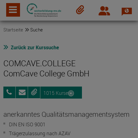
Spra
Login
Merkzettel
Startseite
Suche
Zurück zur Kurssuche
COMCAVE.COLLEGE
ComCave College GmbH
1015 Kurse
0800
Anfragen
Merken
25072012
anerkanntes Qualitätsmanagementsystem
DIN EN ISO 9001
Trägerzulassung nach AZAV