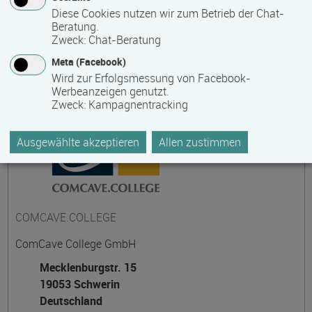
Diese Cookies nutzen wir zum Betrieb der Chat-
Beratung.
Zweck
:
Chat-Beratung
Kontakt
Meta (Facebook)
Wird zur Erfolgsmessung von Facebook-
Werbeanzeigen genutzt.
Zweck
:
Kampagnentracking
Ausgewählte akzeptieren
Allen zustimmen
COMCAVE.COLLEGE
ComCave College GmbH
Mecklenburgstr. 15
19053 Schwerin
Deutschland