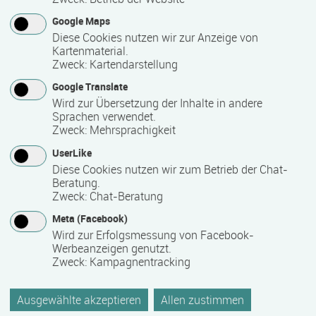
Hand in Hand gehen!
Google Maps
Die Dienstleistungen sind vielfältig: von Gesundheitskursen
Diese Cookies nutzen wir zur Anzeige von
wie Yoga oder Gymnastik, über Bildungsangebote wie z.B.
Kartenmaterial.
Erste-Hilfe-Ausbildungen und Kurse für Familien - wir haben
Zweck
:
Kartendarstellung
etwas Passendes für Sie. Ob Senioren, Familien, Jugendliche
Google Translate
- alle Menschen jeglicher Herkunft sind bei uns willkommen.
Wird zur Übersetzung der Inhalte in andere
Sprachen verwendet.
Zweck
:
Mehrsprachigkeit
Kontakt
UserLike
Diese Cookies nutzen wir zum Betrieb der Chat-
Beratung.
Zweck
:
Chat-Beratung
DRK-Kreisverband Güstrow e.V.
Meta (Facebook)
Wird zur Erfolgsmessung von Facebook-
Bildung und Kultur
Werbeanzeigen genutzt.
Zweck
:
Kampagnentracking
Friedrich-Engels-Straße 26
18273 Güstrow
Ausgewählte akzeptieren
Allen zustimmen
Deutschland