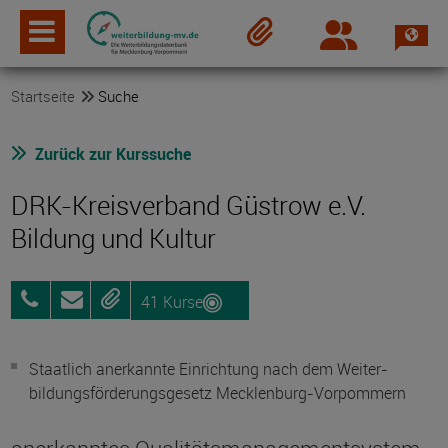
Spra
Login
Merkzettel
Startseite
Suche
Zurück zur Kurssuche
DRK-Kreisverband Güstrow e.V.
Bildung und Kultur
41 Kurse
03843
Anfragen
Merken
277998-
33
Staatlich anerkannte Einrichtung nach dem Weiter­
bildungs­förderungs­gesetz Mecklenburg-Vorpommern