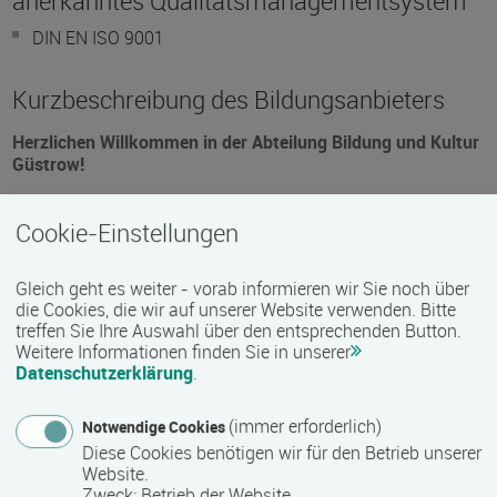
anerkanntes Qualitätsmanagementsystem
DIN EN ISO 9001
Kurzbeschreibung des Bildungsanbieters
Herzlichen Willkommen in der Abteilung Bildung und Kultur
Güstrow!
Die Güstrower Abteilung Bildung und Kultur ehemals
Cookie-Einstellungen
Rotkreuz-Akademie wurde im Juli 2020 gegründet und
bündelt seitdem alle bereits im Kreisverband bestehenden
und neuen Angebote im Bereich Bildung und Kultur. Dazu
Gleich geht es weiter - vorab informieren wir Sie noch über
die Cookies, die wir auf unserer Website verwenden. Bitte
gehören beispielsweise die Familienbildung (seit 1998 eine
treffen Sie Ihre Auswahl über den entsprechenden Button.
staatlich anerkannte Einrichtung der Weiterbildung), der
Weitere Informationen finden Sie in unserer
Bereich Erste Hilfe, sowie das Fachgebiet Aus- und
Datenschutzerklärung
.
Fortbildungen. Ziel ist es somit, künftig im gesamten
Kreisverbandsgebiet Angebote vom Säugling bis zum Senior
(immer erforderlich)
Notwendige Cookies
vorzuhalten und damit die Vernetzung vor Ort zu fördern.
Diese Cookies benötigen wir für den Betrieb unserer
Bildung, Beratung, Begleitung und Begegnung sollen hier
Website.
Zweck
:
Betrieb der Website