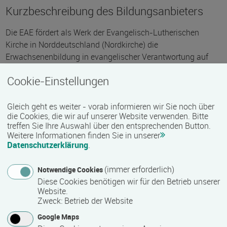
Kurzbeschreibung des Bildungsanbieters
Die EAE fördert als Werk der Evangelisch-Lutherischen
Kirche in Norddeutschland (Nordkirche) die
Erwachsenenbildung in evangelischer Verantwortung auf
dem Gebiet der Landeskirche. Sie orientiert sich an einem
Cookie-Einstellungen
Bildungsverständnis, das durch lebensbegleitendes Lernen
bestimmt ist, Orientierungswissen vermittelt, ganzheitlich
ausgerichtet und biblisch begründet ist.
Gleich geht es weiter - vorab informieren wir Sie noch über
die Cookies, die wir auf unserer Website verwenden. Bitte
Evangelische Erwachsenenbildung trägt in der
treffen Sie Ihre Auswahl über den entsprechenden Button.
Weitere Informationen finden Sie in unserer
Verantwortung des christlichen Glaubens zur Sinn- und
Datenschutzerklärung
.
Werteorientierung in einer für den einzelnen Menschen
zunehmend schwieriger zu durchschauenden Gesellschaft
(immer erforderlich)
Notwendige Cookies
bei. Sie geht davon aus, dass sie es mit mündigen
Diese Cookies benötigen wir für den Betrieb unserer
Menschen zu tun hat, die selbst entscheiden, was sie wie
Website.
lernen möchten. Auf dieser Basis fördert sie vielfältige
Zweck
:
Betrieb der Website
Verbindungen zwischen Kirche und Gesellschaft und wendet
Google Maps
sich an Menschen mit und ohne kirchliche Bindungen.