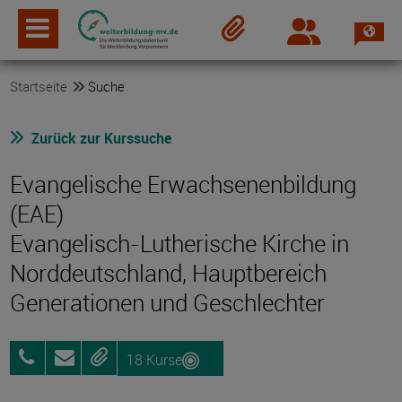
Spra
Login
Merkzettel
Startseite
Suche
Zurück zur Kurssuche
Evangelische Erwachsenenbildung
(EAE)
Evangelisch-Lutherische Kirche in
Norddeutschland, Hauptbereich
Generationen und Geschlechter
18 Kurse
0381
Anfragen
Merken
26053626