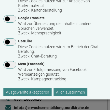
Diese Cookies nutzen wir zur Anzeige von
Kartenmaterial.
Zweck
:
Kartendarstellung
Kontakt
Google Translate
Wird zur Übersetzung der Inhalte in andere
Sprachen verwendet.
Zweck
:
Mehrsprachigkeit
UserLike
Diese Cookies nutzen wir zum Betrieb der Chat-
Beratung.
Evangelische Erwachsenenbildung (EAE)
Zweck
:
Chat-Beratung
Meta (Facebook)
Evangelisch-Lutherische Kirche in Norddeutschland,
Wird zur Erfolgsmessung von Facebook-
Hauptbereich Generationen und Geschlechter
Werbeanzeigen genutzt.
Zweck
:
Kampagnentracking
Häktweg 6
18057 Rostock
Deutschland
Ausgewählte akzeptieren
Allen zustimmen
0381 26053626
info(at)erwachsenenbildung.nordkirche.de