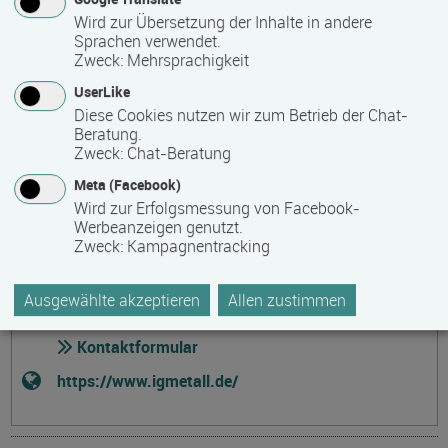
Kontakt
Wird zur Übersetzung der Inhalte in andere
Sprachen verwendet.
IG Metall Vorstand
Zweck
:
Mehrsprachigkeit
UserLike
Gewerkschaftliche Bildungsarbeit
Diese Cookies nutzen wir zum Betrieb der Chat-
Wilhelm-Leuschner-Straße 79
Beratung.
60329 Frankfurt am Main
Zweck
:
Chat-Beratung
Deutschland
Meta (Facebook)
Wird zur Erfolgsmessung von Facebook-
barrierefreier Zugang
Werbeanzeigen genutzt.
069 6693 2388
Zweck
:
Kampagnentracking
069 6693 2467
Ausgewählte akzeptieren
Allen zustimmen
sandra.arnold(at)igmetall.de
Kontaktformular
https://www.igmetall.de/