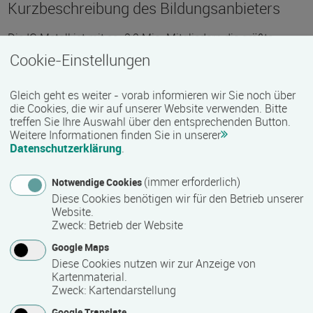
Kurzbeschreibung des Bildungsanbieters
Die IG Metall ist mit ca. 2,2 Mio. Mitgliedern die größte
Gewerkschaft in Europa. Sie schließt Tarifverträge
Cookie-Einstellungen
insbesondere für die Beschäftigten in der Metall- und
Elektroindustrie, der Eisen- und Stahl erzeugende Industrie
Gleich geht es weiter - vorab informieren wir Sie noch über
und im Metallhandwerk sowie für die Textil- und
die Cookies, die wir auf unserer Website verwenden. Bitte
treffen Sie Ihre Auswahl über den entsprechenden Button.
Bekleidungswirtschaft und für die Holz- und
Weitere Informationen finden Sie in unserer
Kunststoffverarbeitung. Die IG Metall bietet für die Mitglieder
Datenschutzerklärung
.
der betrieblichen Interessenvertretungen sowie für
interessierte Beschäftigte ein umfangreiches
(immer erforderlich)
Notwendige Cookies
Seminarprogramm zur politischen, beruflichen und
Diese Cookies benötigen wir für den Betrieb unserer
persönlichen Weiterbildung sowie zur Qualifizierung für das
Website.
Ehrenamt an. Die Bildungsangebote der IG Metall sind
Zweck
:
Betrieb der Website
methodisch und didaktisch vielfältig, sie fördern individuelle
Google Maps
und gemeinsame Entwicklungs- und
Diese Cookies nutzen wir zur Anzeige von
Gestaltungsfähigkeiten.
Kartenmaterial.
Zweck
:
Kartendarstellung
Google Translate