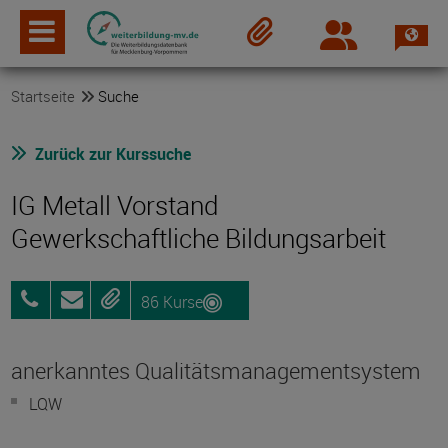
Spra
Login
Merkzettel
Startseite
Suche
Zurück zur Kurssuche
IG Metall Vorstand
Gewerkschaftliche Bildungsarbeit
86 Kurse
069
Anfragen
Merken
6693
2388
anerkanntes Qualitätsmanagementsystem
LQW