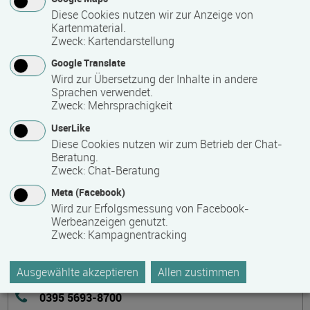
schulen zu lassen. Eine äußerst effektive und preiswerte
Diese Cookies nutzen wir zur Anzeige von
Kartenmaterial.
Möglichkeit.
Zweck
:
Kartendarstellung
Sprechen auch Sie uns gern an bei eigenem Bedarf!
Google Translate
Wird zur Übersetzung der Inhalte in andere
Sprachen verwendet.
Zweck
:
Mehrsprachigkeit
Kontakt
UserLike
Diese Cookies nutzen wir zum Betrieb der Chat-
Beratung.
Zweck
:
Chat-Beratung
Meta (Facebook)
Institut für Weiterbildung (IfW) an der Hochschule
Wird zur Erfolgsmessung von Facebook-
Neubrandenburg e.V.
Werbeanzeigen genutzt.
Zweck
:
Kampagnentracking
Brodaer Straße 2
17033 Neubrandenburg
Ausgewählte akzeptieren
Allen zustimmen
Deutschland
0395 5693-8700