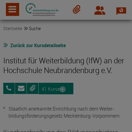
Spra
Login
Merkzettel
Startseite
Suche
Zurück zur Kursdetailseite
Institut für Weiterbildung (IfW) an der
Hochschule Neubrandenburg e.V.
41 Kurse
0395
Anfragen
Merken
5693-
8700
Staatlich anerkannte Einrichtung nach dem Weiter­
bildungs­förderungs­gesetz Mecklenburg-Vorpommern