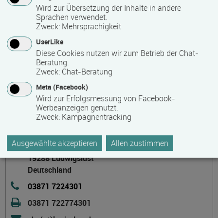
Nachholen von Schulabschlüssen
Wird zur Übersetzung der Inhalte in andere
Sprachen verwendet.
Zweck
:
Mehrsprachigkeit
Wir waren, sind und bleiben Ihr Bildungszentrum im Kreis!
UserLike
Diese Cookies nutzen wir zum Betrieb der Chat-
Beratung.
Kontakt
Zweck
:
Chat-Beratung
Meta (Facebook)
Wird zur Erfolgsmessung von Facebook-
Werbeanzeigen genutzt.
Zweck
:
Kampagnentracking
Kreisvolkshochschule Ludwigslust-Parchim
Ausgewählte akzeptieren
Allen zustimmen
Garnisonsstraße 7
19288 Ludwigslust
Deutschland
03871 7224301
03871 722774301