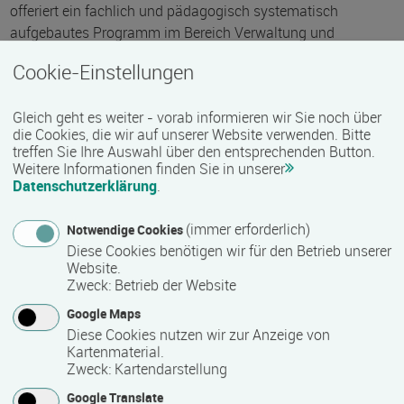
offeriert ein fachlich und pädagogisch systematisch
aufgebautes Programm im Bereich Verwaltung und
kaufmännische Praxis.
Cookie-Einstellungen
Ausdifferenziert nach speziellen Fertigkeiten geht es in den
Kursen zur Bürowirtschaft, Schreibtechnik, kaufmännischen
Gleich geht es weiter - vorab informieren wir Sie noch über
Anwendung, Textverarbeitung, Tabellenkalkulation,
die Cookies, die wir auf unserer Website verwenden. Bitte
treffen Sie Ihre Auswahl über den entsprechenden Button.
Finanzbuchhaltung oder Datenbankverwaltung um
Weitere Informationen finden Sie in unserer
ausdrücklich anwendungsbezogenes Wissen, das direkt
Datenschutzerklärung
.
berufsbezogen ist.
(immer erforderlich)
Notwendige Cookies
Weitere Kurse werden angeboten im Bereich:
Diese Cookies benötigen wir für den Betrieb unserer
Fremdsprachen; Kurse für Anfänger und Fortgeschrittene
Website.
Zweck
:
Betrieb der Website
Gesellschaft und Politik
Rhetorik
Google Maps
Diese Cookies nutzen wir zur Anzeige von
kreative Beschäftigung
Kartenmaterial.
Gesundheitsbildung
Zweck
:
Kartendarstellung
Kunst
Google Translate