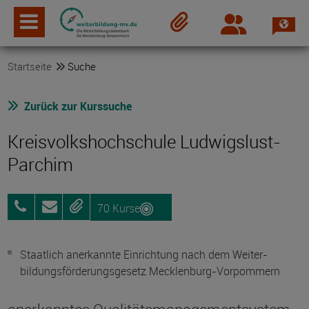
Spra
Login
Merkzettel
Startseite
Suche
Zurück zur Kurssuche
Kreisvolkshochschule Ludwigslust-
Parchim
70 Kurse
03871
Anfragen
Merken
7224301
Staatlich anerkannte Einrichtung nach dem Weiter­
bildungs­förderungs­gesetz Mecklenburg-Vorpommern