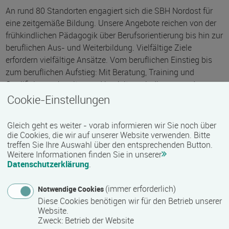
An rund 80 Standorten engagiert sich die SBH Nordost für
eine zeitgemäße Bildung. Unsere Angebote reichen von der
frühkindlichen Pädagogik über Berufsorientierung bis hin zur
beruflichen Aus- und Weiterbildung. Vielfältige Ziele
erfordern vielfältige Ansätze. Vom beruflichen Einstieg bis
zum beruflichen Aufstieg: Mit Beratung, Training und
Qualifizierung bereiten und begleiten wir die passenden
Wege. Als Unternehmen der Stiftung Bildung & Handwerk
Cookie-Einstellungen
gehört die SBH Nord zur international agierenden SBH-
Gruppe. Lebenslanges Lernen ist unsere Motivation.
Gleich geht es weiter - vorab informieren wir Sie noch über
die Cookies, die wir auf unserer Website verwenden. Bitte
In Mecklenburg-Vorpommern finden Sie uns an acht
treffen Sie Ihre Auswahl über den entsprechenden Button.
Standorten:
Weitere Informationen finden Sie in unserer
Datenschutzerklärung
.
Anklam
Greifswald
(immer erforderlich)
Notwendige Cookies
Güstrow
Diese Cookies benötigen wir für den Betrieb unserer
Website.
Neubrandenburg
Zweck
:
Betrieb der Website
Rostock