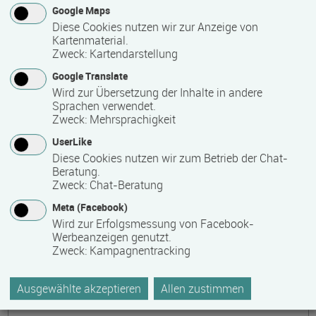
Google Maps
Schwerin
Diese Cookies nutzen wir zur Anzeige von
Kartenmaterial.
Stralsund und
Zweck
:
Kartendarstellung
Wolgast
Google Translate
Wird zur Übersetzung der Inhalte in andere
Sprachen verwendet.
Kontakt
Zweck
:
Mehrsprachigkeit
UserLike
Diese Cookies nutzen wir zum Betrieb der Chat-
Beratung.
Zweck
:
Chat-Beratung
Meta (Facebook)
Wird zur Erfolgsmessung von Facebook-
Werbeanzeigen genutzt.
SBH Nordost GmbH
Zweck
:
Kampagnentracking
Markt 10
18528 Bergen auf Rügen
Ausgewählte akzeptieren
Allen zustimmen
Deutschland