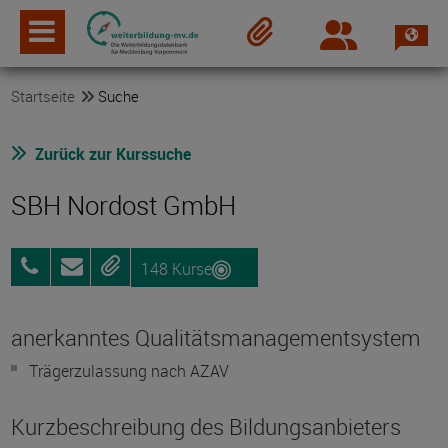
Spra
Login
Merkzettel
Startseite
Suche
Zurück zur Kurssuche
SBH Nordost GmbH
148 Kurse
03838
Anfragen
Merken
4036940
anerkanntes Qualitätsmanagementsystem
Trägerzulassung nach AZAV
Kurzbeschreibung des Bildungsanbieters