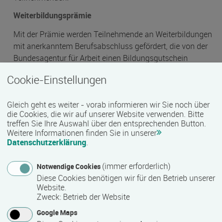
Weiterbildungsprämie
Mit der Prämie werden Teilnehmende an Weiterbildungen
mit anerkanntem Berufsabschluss gefördert, die von der
Bundesagentur für Arbeit einen Bildungsgutschein
erhalten.
Cookie-Einstellungen
mehr zur Weiterbildungsprämie
Weiterbildungsstipendium
Gleich geht es weiter - vorab informieren wir Sie noch über
die Cookies, die wir auf unserer Website verwenden. Bitte
Das Weiterbildungsstipendium ist ein Förderprogramm
treffen Sie Ihre Auswahl über den entsprechenden Button.
des Bundesministeriums für Bildung und Forschung
Weitere Informationen finden Sie in unserer
(BMBF). Das Weiterbildungsstipendium richtet sich an
Datenschutzerklärung
.
engagierte Fachkräfte, die jünger als 25 Jahre sind und
die nach der Berufsausbildung noch mehr erreichen
(immer erforderlich)
Notwendige Cookies
wollen.
Diese Cookies benötigen wir für den Betrieb unserer
Website.
mehr zum Weiterbildungsstipendium
Zweck
:
Betrieb der Website
forum
Google Maps