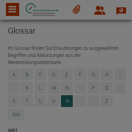
Spra
Login
Merkzettel
Glossar
Im Glossar finden Sie Erläuterungen zu ausgewählten
Begriffen und Abkürzungen aus der
Weiterbildungsdatenbank.
A
B
C
D
E
F
G
H
I
J
K
L
M
N
O
P
Q
R
S
T
U
V
W
X
Y
Z
Alle
WBT