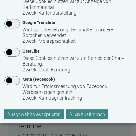
Diese Cookies nutzen wir zur Anzeige von
Kartenmaterial.
Zweck
:
Kartendarstellung
Gut beraten
Google Translate
Wird zur Übersetzung der Inhalte in andere
Sprachen verwendet.
0385 64682-12
Zweck
:
Mehrsprachigkeit
UserLike
Weiterbildungstelefon
Diese Cookies nutzen wir zum Betrieb der Chat-
Beratung.
Zweck
:
Chat-Beratung
Letzte Aktualisierung
Meta (Facebook)
07.08.2026
Wird zur Erfolgsmessung von Facebook-
Werbeanzeigen genutzt.
Heute finden Sie
Zweck
:
Kampagnentracking
10.432 Kurse von 321 Bildungsanbietern.
Ausgewählte akzeptieren
Allen zustimmen
Termine