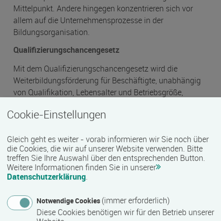
Mittelpunkt. Andere hingegen konzentrieren sich vor
allem auf die Unternehmensprozesse in der
Bildungsorganisation.
Qualifizierungschancengesetz
Mit dem Qualifizierungschancengesetz wird die
Weiterbildungsförderung für Beschäftigte, unabhängig
von Qualifikation, Lebensalter und Betriebsgröße,
verstärkt. Damit soll insbesondere Beschäftigten, die von
Cookie-Einstellungen
Strukturwandel und Digitalisierung betroffen sind, eine
Anpassung und Fortentwicklung ihrer beruflichen
Gleich geht es weiter - vorab informieren wir Sie noch über
Kompetenzen ermöglicht werden.
die Cookies, die wir auf unserer Website verwenden. Bitte
mehr zum Qualifizierungschancengesetz
treffen Sie Ihre Auswahl über den entsprechenden Button.
Weitere Informationen finden Sie in unserer
Qualifizierungsprojekte für Unternehmen in MV
Datenschutzerklärung
.
Das Land Mecklenburg-Vorpommern gewährt mit Hilfe
des Europäischen Sozialfonds und Mitteln aus der
(immer erforderlich)
Notwendige Cookies
Gemeinschaftsaufgabe zur Verbesserung der regionalen
Diese Cookies benötigen wir für den Betrieb unserer