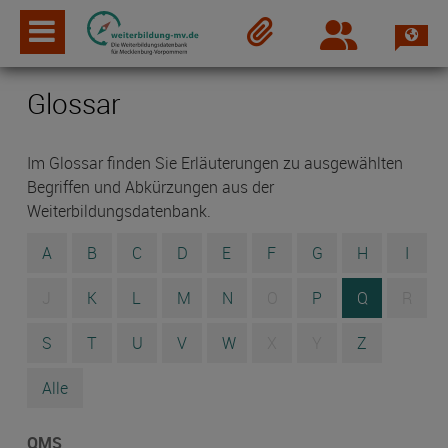
Spra
Login
Merkzettel
Glossar
Im Glossar finden Sie Erläuterungen zu ausgewählten
Begriffen und Abkürzungen aus der
Weiterbildungsdatenbank.
A
B
C
D
E
F
G
H
I
J
K
L
M
N
O
P
Q
R
S
T
U
V
W
X
Y
Z
Alle
QMS