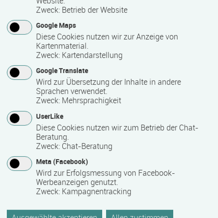
Website.
Wirtschaftsstruktur Zuwendungen für die Teilnahme von
Zweck
:
Betrieb der Website
Beschäftigten an unternehmensspezifischen
Maßnahmen (Qualifizierungsprojekte).
Google Maps
Diese Cookies nutzen wir zur Anzeige von
mehr zu den Qualifizierungsprojekten
Kartenmaterial.
Zweck
:
Kartendarstellung
forum
Google Translate
Wird zur Übersetzung der Inhalte in andere
Sprachen verwendet.
Gut beraten
Zweck
:
Mehrsprachigkeit
UserLike
Diese Cookies nutzen wir zum Betrieb der Chat-
0385 64682-12
Beratung.
Zweck
:
Chat-Beratung
Weiterbildungstelefon
Meta (Facebook)
Wird zur Erfolgsmessung von Facebook-
Werbeanzeigen genutzt.
Letzte Aktualisierung
Zweck
:
Kampagnentracking
07.08.2026
Ausgewählte akzeptieren
Allen zustimmen