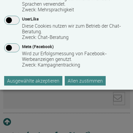
Sprachen verwendet.
Zweck
:
Mehrsprachigkeit
Anti-Roboter-Verifizierung
Hier klicken
UserLike
Friendly
Captcha ⇗
Diese Cookies nutzen wir zum Betrieb der Chat-
Beratung.
Ihre personenbezogenen Daten werden zur
Zweck
:
Chat-Beratung
Kontaktaufnahme direkt an den ausgewählten
Empfänger gesendet. Weitere Informationen zum
Meta (Facebook)
Datenschutz und zum Umgang mit personenbezogenen
Wird zur Erfolgsmessung von Facebook-
Werbeanzeigen genutzt.
Daten finden Sie in unserer
Zweck
:
Kampagnentracking
Datenschutzerklärung
.
Ausgewählte akzeptieren
Allen zustimmen
Pflichtfelder sind mit * markiert.