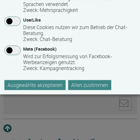
Sprachen verwendet.
Zweck
:
Mehrsprachigkeit
Anti-Roboter-Verifizierung
Hier klicken
UserLike
Friendly
Captcha ⇗
Diese Cookies nutzen wir zum Betrieb der Chat-
Beratung.
Ihre personenbezogenen Daten werden zur
Zweck
:
Chat-Beratung
Kontaktaufnahme direkt an den ausgewählten
Empfänger gesendet. Weitere Informationen zum
Meta (Facebook)
Datenschutz und zum Umgang mit personenbezogenen
Wird zur Erfolgsmessung von Facebook-
Werbeanzeigen genutzt.
Daten finden Sie in unserer
Zweck
:
Kampagnentracking
Datenschutzerklärung
.
Ausgewählte akzeptieren
Allen zustimmen
Pflichtfelder sind mit * markiert.