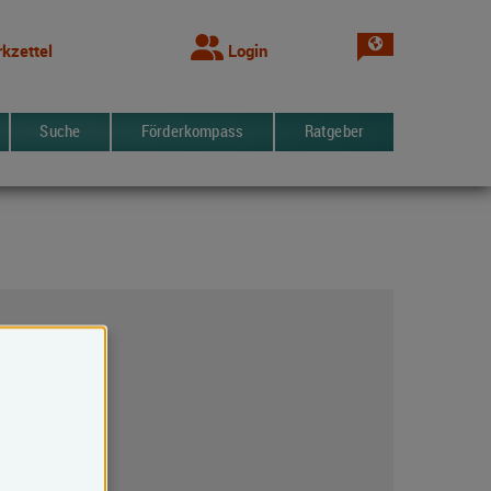
Sprache wechsel
kzettel
Login
Suche
Förderkompass
Ratgeber