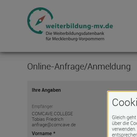
Online-Anfrage/Anmeldung
Ihre Angaben
Cooki
Empfänger
COMCAVE.COLLEGE
Gleich geht
Tobias Friedrich
über die Co
anfrage@comcave.de
verwenden. 
Vorname *
entspreche