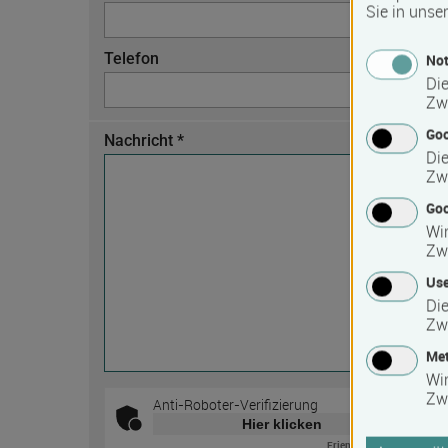
Sie in unse
Telefon
Not
Die
Zw
Go
Nachricht *
Die
Zw
Goo
Wir
Zw
Use
Die
Zw
Met
Wi
Zw
Anti-Roboter-Verifizierung
Hier klicken
Friendly
Captcha ⇗