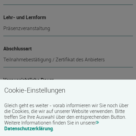
Lehr- und Lernform
Präsenzveranstaltung
Abschlussart
Teilnahmebestätigung / Zertifikat des Anbieters
Voraussichtliche Dauer
Cookie-Einstellungen
1 Tag(e)
Gleich geht es weiter - vorab informieren wir Sie noch über
Termin
die Cookies, die wir auf unserer Website verwenden. Bitte
treffen Sie Ihre Auswahl über den entsprechenden Button.
10.09.2026
Weitere Informationen finden Sie in unserer
Datenschutzerklärung
.