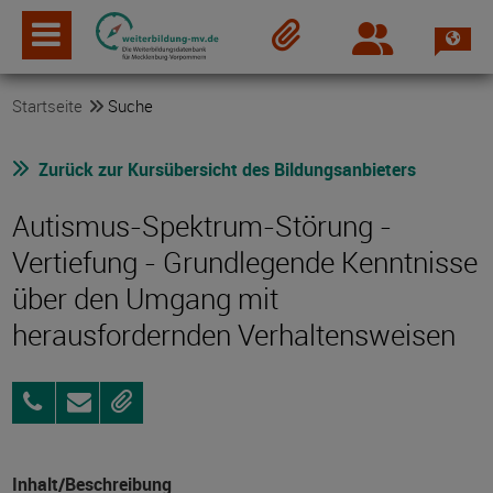
Spra
Login
Merkzettel
Startseite
Suche
Zurück zur Kursübersicht des Bildungsanbieters
Autismus-Spektrum-Störung -
Vertiefung - Grundlegende Kenntnisse
über den Umgang mit
herausfordernden Verhaltensweisen
0395
Anfragen
Merken
5693-
8701
Inhalt/Beschreibung