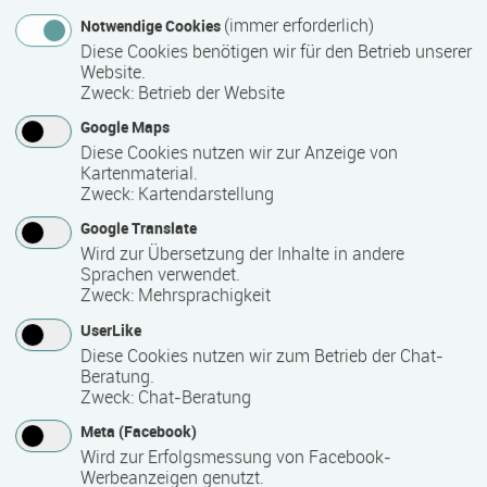
Anmeldeende
(immer erforderlich)
Notwendige Cookies
Diese Cookies benötigen wir für den Betrieb unserer
10.08.2026
Website.
Zweck
:
Betrieb der Website
Google Maps
Mindest­teilnehmer­anzahl
Diese Cookies nutzen wir zur Anzeige von
Kartenmaterial.
14
Zweck
:
Kartendarstellung
Google Translate
Maximale Teilnehmerzahl
Wird zur Übersetzung der Inhalte in andere
Sprachen verwendet.
20
Zweck
:
Mehrsprachigkeit
UserLike
Diese Cookies nutzen wir zum Betrieb der Chat-
Teilnahmegebühr
Beratung.
Zweck
:
Chat-Beratung
169,00 €
Meta (Facebook)
Hinweis des Datenbankbetreibers: Bitte erfragen Sie beim
Wird zur Erfolgsmessung von Facebook-
Anbieter eventuell auftretende Nebenkosten!
Werbeanzeigen genutzt.