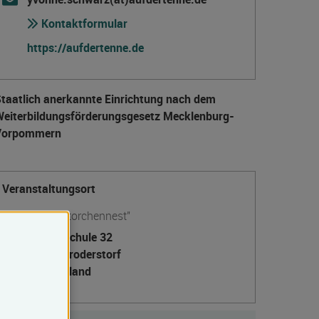
Kontaktformular
https://aufdertenne.de
taatlich anerkannte Einrichtung nach dem
eiter­bildungs­förderungs­gesetz Mecklenburg-
Vorpommern
Veranstaltungsort
Kinderhort "Storchennest"
An der Schule 32
18184 Broderstorf
Deutschland