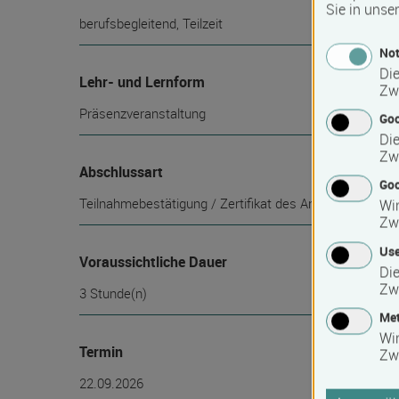
Sie in unse
berufsbegleitend, Teilzeit
Not
Die
Lehr- und Lernform
Zw
Präsenzveranstaltung
Go
Die
Zw
Abschlussart
Goo
Teilnahmebestätigung / Zertifikat des Anbieters
Wir
Zw
Use
Voraussichtliche Dauer
Die
Zw
3 Stunde(n)
Met
Wi
Termin
Zw
22.09.2026