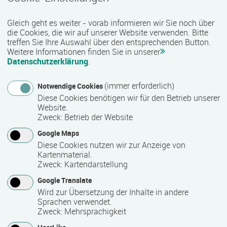
Vollzeit
Gleich geht es weiter - vorab informieren wir Sie noch über
die Cookies, die wir auf unserer Website verwenden. Bitte
Lehr- und Lernform
treffen Sie Ihre Auswahl über den entsprechenden Button.
Weitere Informationen finden Sie in unserer
Präsenzveranstaltung
Datenschutzerklärung
.
(immer erforderlich)
Notwendige Cookies
Abschlussart
Diese Cookies benötigen wir für den Betrieb unserer
Website.
Teilnahmebestätigung / Zertifikat des Anbieters
Zweck
:
Betrieb der Website
Google Maps
Diese Cookies nutzen wir zur Anzeige von
Nähere Bezeichnung des Abschlusses
Kartenmaterial.
Zertifikat „Chief Data Officer“
Zweck
:
Kartendarstellung
Google Translate
Wird zur Übersetzung der Inhalte in andere
Voraussichtliche Dauer
Sprachen verwendet.
Zweck
:
Mehrsprachigkeit
16 Woche(n)