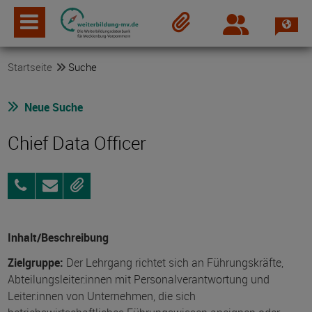
Spra
Login
Merkzettel
Startseite
Suche
Neue Suche
Chief Data Officer
0800
Anfragen
Merken
3456-
500
Inhalt/Beschreibung
Zielgruppe:
Der Lehrgang richtet sich an Führungskräfte,
Abteilungsleiter:innen mit Personalverantwortung und
Leiter:innen von Unternehmen, die sich