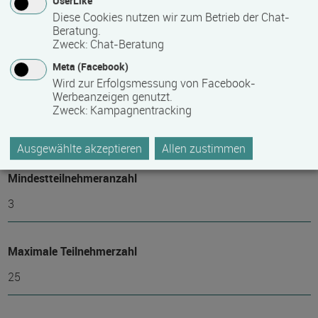
UserLike
Diese Cookies nutzen wir zum Betrieb der Chat-
Beratung.
Termin
Zweck
:
Chat-Beratung
Termine auf Anfrage
Meta (Facebook)
Wird zur Erfolgsmessung von Facebook-
Werbeanzeigen genutzt.
Bemerkungen zum Termin
Zweck
:
Kampagnentracking
Kursstart alle 4 Wochen
Ausgewählte akzeptieren
Allen zustimmen
Mindest­teilnehmer­anzahl
3
Maximale Teilnehmerzahl
25