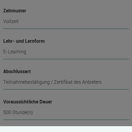
Zeitmuster
Vollzeit
Lehr- und Lernform
E-Learning
Abschlussart
Teilnahmebestätigung / Zertifikat des Anbieters
Voraussichtliche Dauer
500 Stunde(n)