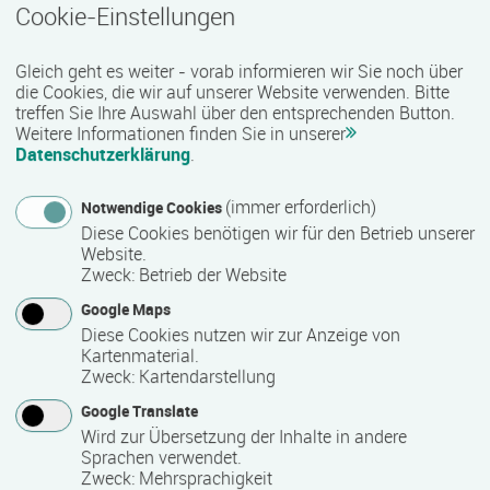
Termin
Cookie-Einstellungen
Termine auf Anfrage
Gleich geht es weiter - vorab informieren wir Sie noch über
die Cookies, die wir auf unserer Website verwenden. Bitte
Bemerkungen zum Termin
treffen Sie Ihre Auswahl über den entsprechenden Button.
Weitere Informationen finden Sie in unserer
Die Qualifizierung läuft in Vollzeit und in Teilzeit.
Datenschutzerklärung
.
(immer erforderlich)
Notwendige Cookies
Mindest­teilnehmer­anzahl
Diese Cookies benötigen wir für den Betrieb unserer
Website.
10
Zweck
:
Betrieb der Website
Google Maps
Diese Cookies nutzen wir zur Anzeige von
Maximale Teilnehmerzahl
Kartenmaterial.
Zweck
:
Kartendarstellung
16
Google Translate
Wird zur Übersetzung der Inhalte in andere
Teilnahmegebühr
Sprachen verwendet.
Zweck
:
Mehrsprachigkeit