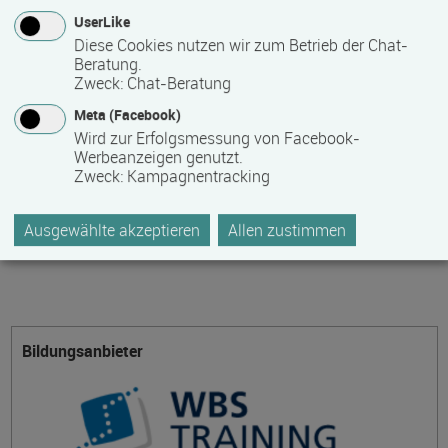
0,00 €
UserLike
Diese Cookies nutzen wir zum Betrieb der Chat-
Bitte kontaktieren Sie den Bildungsanbieter direkt, um
Beratung.
detaillierte Preisinformationen zu erhalten
Zweck
:
Chat-Beratung
Meta (Facebook)
Hinweis des Datenbankbetreibers: Bitte erfragen Sie beim
Wird zur Erfolgsmessung von Facebook-
Anbieter eventuell auftretende Nebenkosten!
Werbeanzeigen genutzt.
Zweck
:
Kampagnentracking
Themengebiet
Ausgewählte akzeptieren
Allen zustimmen
Sprache
Bildungsanbieter