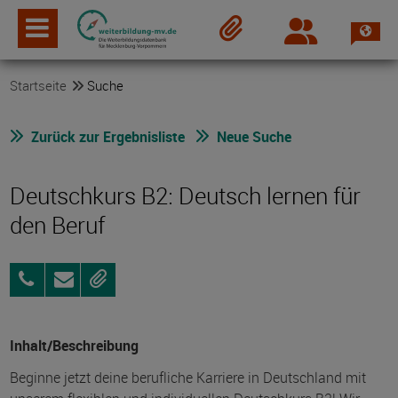
Spra
Login
Merkzettel
Startseite
Suche
Zurück zur Ergebnisliste
Neue Suche
Deutschkurs B2: Deutsch lernen für
den Beruf
03843
Anfragen
Merken
859996-
0
Inhalt/Beschreibung
Beginne jetzt deine berufliche Karriere in Deutschland mit