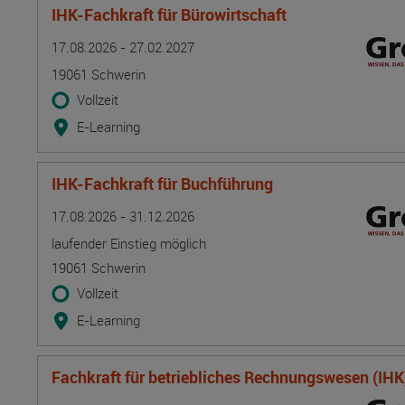
IHK-Fachkraft für Bürowirtschaft
Termin
Ort
Zeitmuster
Lehr- und Lernform
17.08.2026 - 27.02.2027
19061 Schwerin
Vollzeit
E-Learning
IHK-Fachkraft für Buchführung
Termin
Ort
Zeitmuster
Lehr- und Lernform
17.08.2026 - 31.12.2026
laufender Einstieg möglich
19061 Schwerin
Vollzeit
E-Learning
Fachkraft für betriebliches Rechnungswesen (IHK
Termin
Ort
Zeitmuster
Lehr- und Lernform