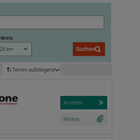
kreis
25 km
Suchen
Termin aufsteigend
chsten Seite wechseln
ten 5 bis 208
Ansehen
Merken