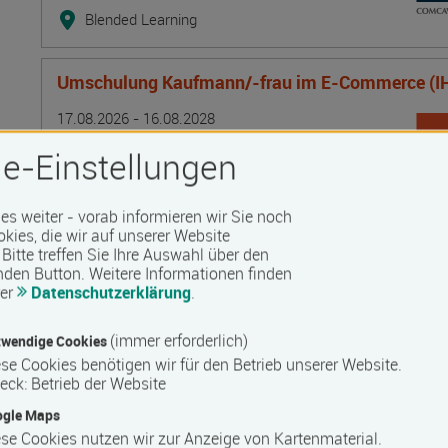
Blended Learning
Umschulung Kaufmann/-frau im E-Commerce (I
Termin
Ort
Zeitmuster
Lehr- und Lernform
17.08.2026 - 16.08.2028
19053 Schwerin
e-Einstellungen
Vollzeit
Blended Learning
 es weiter - vorab informieren wir Sie noch
okies, die wir auf unserer Website
Bitte treffen Sie Ihre Auswahl über den
Geprüfte/r technische/r Fachwirt/-in (IHK)
nden Button.
Weitere Informationen finden
rer
Datenschutzerklärung
.
Termin
Ort
Zeitmuster
Lehr- und Lernform
17.08.2026 - 23.03.2027
19053 Schwerin
(immer erforderlich)
wendige Cookies
Vollzeit
se Cookies benötigen wir für den Betrieb unserer Website.
eck
:
Betrieb der Website
Blended Learning
ogle Maps
se Cookies nutzen wir zur Anzeige von Kartenmaterial.