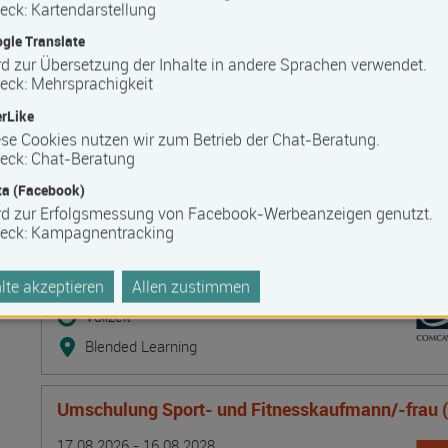
Umschulung Kaufmann/-frau für Groß- und
eck
:
Kartendarstellung
Außenhandelsmanagement Fachrichtung: Großha
gle Translate
Termin
Ort
Zeitmuster
Lehr- und Lernform
d zur Übersetzung der Inhalte in andere Sprachen verwendet.
17.08.2026 - 16.08.2028
eck
:
Mehrsprachigkeit
19053 Schwerin
rLike
Vollzeit
se Cookies nutzen wir zum Betrieb der Chat-Beratung.
eck
:
Chat-Beratung
Blended Learning
a (Facebook)
rd zur Erfolgsmessung von Facebook-Werbeanzeigen genutzt.
Umschulung Kaufmann/-frau für Büromanagemen
eck
:
Kampagnentracking
Termin
Ort
Zeitmuster
Lehr- und Lernform
17.08.2026 - 16.08.2028
te akzeptieren
Allen zustimmen
19053 Schwerin
Vollzeit
Blended Learning
Umschulung Sport- und Fitnesskaufmann/-frau 
Termin
Ort
Zeitmuster
Lehr- und Lernform
17.08.2026 - 16.08.2028