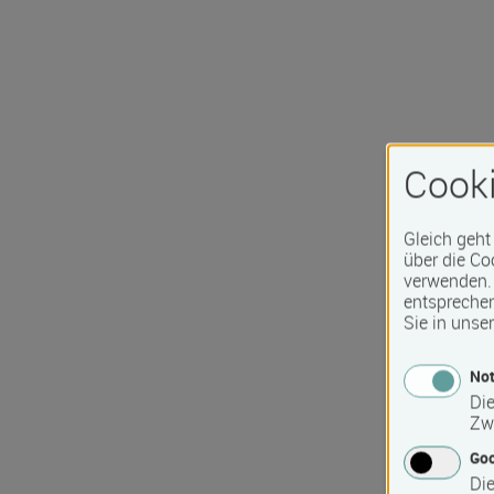
Cooki
Gleich geht
über die Co
verwenden. 
entspreche
Sie in unse
Not
Die
Zw
Go
Die