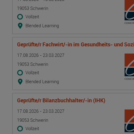
19053 Schwerin
Vollzeit
Blended Learning
Geprüfte/r Fachwirt/-in im Gesundheits- und Soz
Termin
Ort
Zeitmuster
Lehr- und Lernform
17.08.2026 - 23.03.2027
19053 Schwerin
Vollzeit
Blended Learning
Geprüfte/r Bilanzbuchhalter/-in (IHK)
Termin
Ort
Zeitmuster
Lehr- und Lernform
17.08.2026 - 23.03.2027
19053 Schwerin
Vollzeit