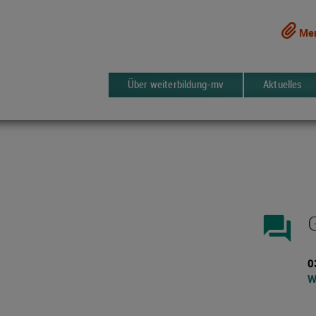
Mer
Über weiterbildung-mv
Aktuelles
forum
0
W