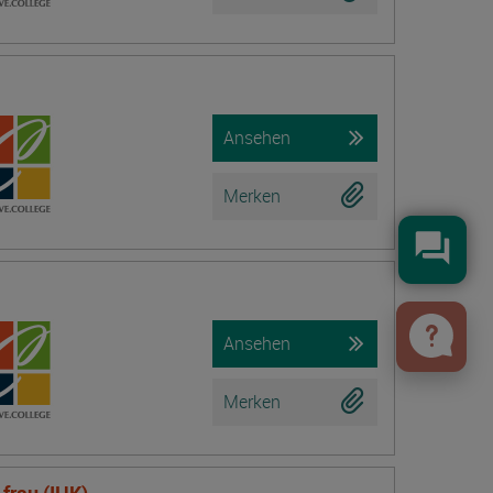
Ansehen
Merken
Konta
Ansehen
Merken