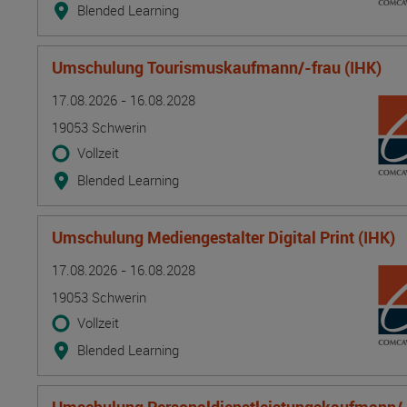
Blended Learning
Umschulung Tourismuskaufmann/-frau (IHK)
Termin
Ort
Zeitmuster
Lehr- und Lernform
17.08.2026 - 16.08.2028
19053 Schwerin
Vollzeit
Blended Learning
Umschulung Mediengestalter Digital Print (IHK)
Termin
Ort
Zeitmuster
Lehr- und Lernform
17.08.2026 - 16.08.2028
19053 Schwerin
Vollzeit
Blended Learning