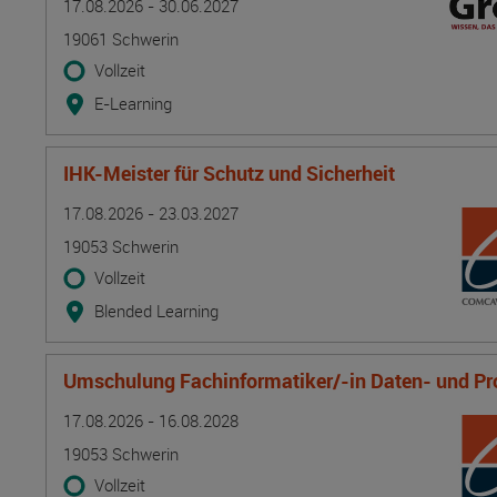
17.08.2026 - 30.06.2027
19061 Schwerin
Vollzeit
E-Learning
IHK-Meister für Schutz und Sicherheit
Termin
Ort
Zeitmuster
Lehr- und Lernform
17.08.2026 - 23.03.2027
19053 Schwerin
Vollzeit
Blended Learning
Umschulung Fachinformatiker/-in Daten- und Pr
Termin
Ort
Zeitmuster
Lehr- und Lernform
17.08.2026 - 16.08.2028
19053 Schwerin
Vollzeit