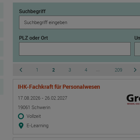
Suchbegriff
PLZ oder Ort
Um
Seite
Seite
Seite
Seite
Seite
1
2
3
4
209
...
zur vorherigen Seite wechseln
zur nä
Ausgeblendete Sei
IHK-Fachkraft für Personalwesen
Termin
Ort
Zeitmuster
Lehr- und Lernform
17.08.2026 - 26.02.2027
19061 Schwerin
Vollzeit
E-Learning