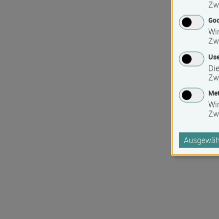
Zw
Goo
Wir
Zw
Use
Die
Zw
Met
Wi
Zw
Ausgewähl