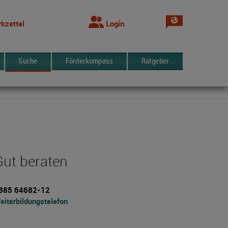
Sprache wechsel
kzettel
Login
Suche
Förderkompass
Ratgeber
Gut beraten
385 64682-12
eiterbildungstelefon