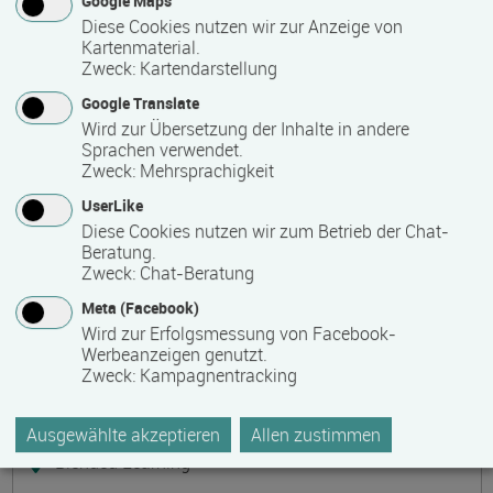
Google Maps
Präsenzveranstaltung
Diese Cookies nutzen wir zur Anzeige von
Kartenmaterial.
Zweck
:
Kartendarstellung
Keramik, Yoga und Mee(h)r
Termin
Ort
Zeitmuster
Lehr- und Lernform
Google Translate
17.08.2026 - 21.08.2026
Wird zur Übersetzung der Inhalte in andere
17509 Lubmin
Sprachen verwendet.
Zweck
:
Mehrsprachigkeit
Vollzeit
UserLike
Präsenzveranstaltung
Diese Cookies nutzen wir zum Betrieb der Chat-
Beratung.
Zweck
:
Chat-Beratung
Bilanzbuchhalter IHK - Intensivlehrgang
Meta (Facebook)
(schriftliche Prüfung)
Wird zur Erfolgsmessung von Facebook-
Termin
Ort
Zeitmuster
Lehr- und Lernform
Werbeanzeigen genutzt.
17.08.2026 - 23.08.2026
Zweck
:
Kampagnentracking
60314 Frankfurt
Vollzeit
Ausgewählte akzeptieren
Allen zustimmen
Blended Learning