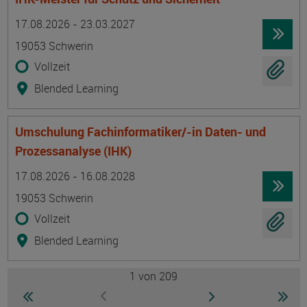
Termin
Ort
Zeitmuster
Lehr- und Lernform
17.08.2026 - 23.03.2027
19053 Schwerin
Vollzeit
Blended Learning
Umschulung Fachinformatiker/-in Daten- und
Prozessanalyse (IHK)
Termin
Ort
Zeitmuster
Lehr- und Lernform
17.08.2026 - 16.08.2028
19053 Schwerin
Vollzeit
Blended Learning
1
von 209
Seite
zur ersten Seite wechseln
zur nächsten Seite
zur 
zur vorherigen Seite wechseln