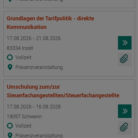
Grundlagen der Tarifpolitik - direkte
Kommunikation
Termin
Ort
Zeitmuster
Lehr- und Lernform
17.08.2026 - 21.08.2026
83334 Inzell
Vollzeit
Präsenzveranstaltung
Umschulung zum/zur
Steuerfachangestellten/Steuerfachangestellte
Termin
Ort
Zeitmuster
Lehr- und Lernform
17.08.2026 - 16.08.2028
19057 Schwerin
Vollzeit
Präsenzveranstaltung