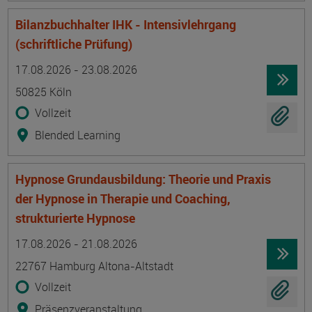
Bilanzbuchhalter IHK - Intensivlehrgang
(schriftliche Prüfung)
Termin
Ort
Zeitmuster
Lehr- und Lernform
17.08.2026 - 23.08.2026
50825 Köln
Vollzeit
Blended Learning
Hypnose Grundausbildung: Theorie und Praxis
der Hypnose in Therapie und Coaching,
strukturierte Hypnose
Termin
Ort
Zeitmuster
Lehr- und Lernform
17.08.2026 - 21.08.2026
22767 Hamburg Altona-Altstadt
Vollzeit
Präsenzveranstaltung