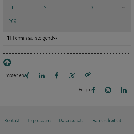
Seite
Seite
Seite
...
1
2
3
Ausg
Seite
209
Termin aufsteigend
Empfehlen
Link kopieren
Folgen
Kontakt
Impressum
Datenschutz
Barrierefreiheit