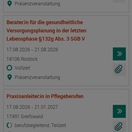
Präsenzveranstaltung
Berater:in für die gesundheitliche
Versorgungsplanung in der letzten
Lebensphase §132g Abs. 3 SGB V
Termin
Ort
Zeitmuster
Lehr- und Lernform
17.08.2026 - 21.08.2026
18106 Rostock
Vollzeit
Präsenzveranstaltung
Praxisanleiter:in in Pflegeberufen
Termin
Ort
Zeitmuster
Lehr- und Lernform
17.08.2026 - 21.01.2027
17491 Greifswald
berufsbegleitend, Teilzeit