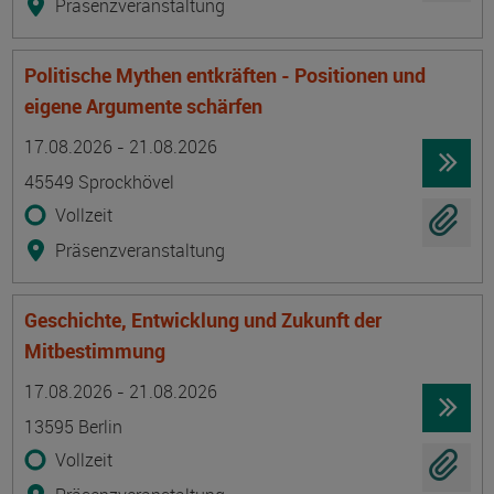
Präsenzveranstaltung
Politische Mythen entkräften - Positionen und
eigene Argumente schärfen
Termin
Ort
Zeitmuster
Lehr- und Lernform
17.08.2026 - 21.08.2026
45549 Sprockhövel
Vollzeit
Präsenzveranstaltung
Geschichte, Entwicklung und Zukunft der
Mitbestimmung
Termin
Ort
Zeitmuster
Lehr- und Lernform
17.08.2026 - 21.08.2026
13595 Berlin
Vollzeit