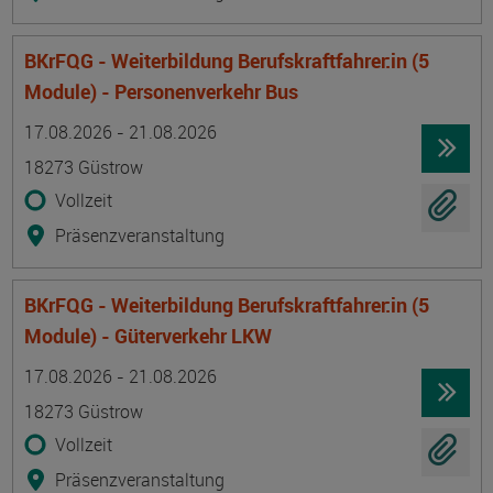
BKrFQG - Weiterbildung Berufskraftfahrer:in (5
Module) - Personenverkehr Bus
Termin
Ort
Zeitmuster
Lehr- und Lernform
17.08.2026 - 21.08.2026
18273 Güstrow
Vollzeit
Präsenzveranstaltung
BKrFQG - Weiterbildung Berufskraftfahrer:in (5
Module) - Güterverkehr LKW
Termin
Ort
Zeitmuster
Lehr- und Lernform
17.08.2026 - 21.08.2026
18273 Güstrow
Vollzeit
Präsenzveranstaltung