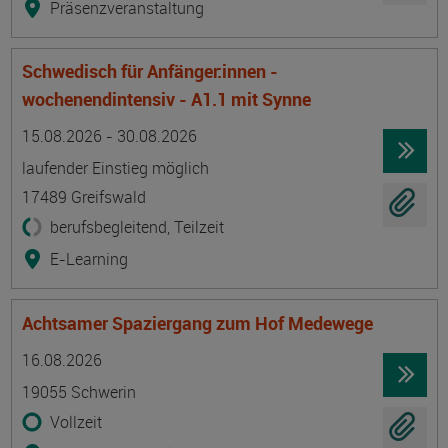
Präsenzveranstaltung
Schwedisch für Anfänger:innen -
wochenendintensiv - A1.1 mit Synne
Termin
Ort
Zeitmuster
Lehr- und Lernform
15.08.2026 - 30.08.2026
laufender Einstieg möglich
17489 Greifswald
berufsbegleitend, Teilzeit
E-Learning
Achtsamer Spaziergang zum Hof Medewege
Termin
Ort
Zeitmuster
Lehr- und Lernform
16.08.2026
19055 Schwerin
Vollzeit