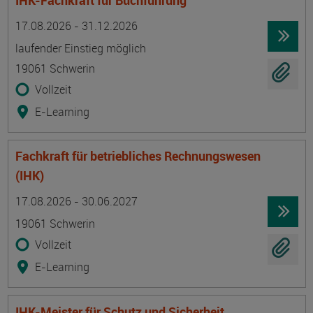
IHK-Fachkraft für Buchführung
Termin
Ort
Zeitmuster
Lehr- und Lernform
17.08.2026 - 31.12.2026
laufender Einstieg möglich
19061 Schwerin
Vollzeit
E-Learning
Fachkraft für betriebliches Rechnungswesen
(IHK)
Termin
Ort
Zeitmuster
Lehr- und Lernform
17.08.2026 - 30.06.2027
19061 Schwerin
Vollzeit
E-Learning
IHK-Meister für Schutz und Sicherheit