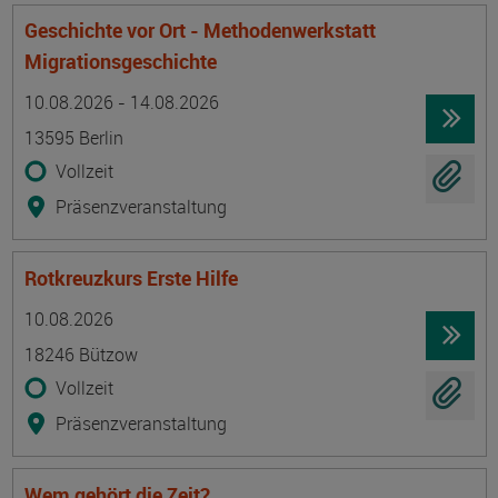
Geschichte vor Ort - Methodenwerkstatt
Migrationsgeschichte
Termin
Ort
Zeitmuster
Lehr- und Lernform
10.08.2026 - 14.08.2026
13595 Berlin
Vollzeit
Präsenzveranstaltung
Rotkreuzkurs Erste Hilfe
Termin
Ort
Zeitmuster
Lehr- und Lernform
10.08.2026
18246 Bützow
Vollzeit
Präsenzveranstaltung
Wem gehört die Zeit?