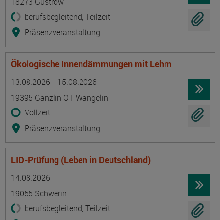
18273 Güstrow
berufsbegleitend, Teilzeit
Präsenzveranstaltung
Ökologische Innendämmungen mit Lehm
Termin
Ort
Zeitmuster
Lehr- und Lernform
13.08.2026 - 15.08.2026
19395 Ganzlin OT Wangelin
Vollzeit
Präsenzveranstaltung
LID-Prüfung (Leben in Deutschland)
Termin
Ort
Zeitmuster
Lehr- und Lernform
14.08.2026
19055 Schwerin
berufsbegleitend, Teilzeit