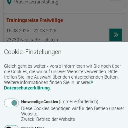
Präsenzveranstaltung
Trainingsreise Freiwillige
Termin
Ort
Zeitmuster
Lehr- und Lernform
16.08.2026 - 22.08.2026
23730 Neustadt/ Holstein
Vollzeit
Cookie-Einstellungen
Präsenzveranstaltung
Gleich geht es weiter - vorab informieren wir Sie noch über
die Cookies, die wir auf unserer Website verwenden. Bitte
Ökonomische Grundkenntnisse:
treffen Sie Ihre Auswahl über den entsprechenden Button.
Weitere Informationen finden Sie in unserer
Zusammenhänge verstehen - betrieblich aktiv
Datenschutzerklärung
.
werden!
Termin
Ort
Zeitmuster
Lehr- und Lernform
(immer erforderlich)
Notwendige Cookies
17.08.2026 - 21.08.2026
Diese Cookies benötigen wir für den Betrieb unserer
13595 Berlin
Website.
Zweck
:
Betrieb der Website
Vollzeit