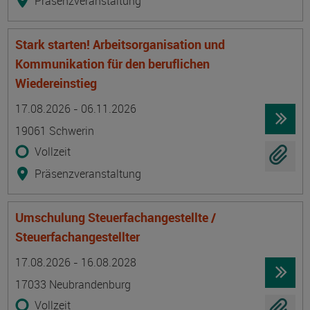
Präsenzveranstaltung
Stark starten! Arbeitsorganisation und
Kommunikation für den beruflichen
Wiedereinstieg
Termin
Ort
Zeitmuster
Lehr- und Lernform
17.08.2026 - 06.11.2026
19061 Schwerin
Vollzeit
Präsenzveranstaltung
Umschulung Steuerfachangestellte /
Steuerfachangestellter
Termin
Ort
Zeitmuster
Lehr- und Lernform
17.08.2026 - 16.08.2028
17033 Neubrandenburg
Vollzeit