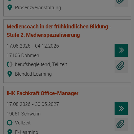
Präsenzveranstaltung
Mediencoach in der frühkindlichen Bildung -
Stufe 2: Medienspezialisierung
Termin
Ort
Zeitmuster
Lehr- und Lernform
17.08.2026 - 04.12.2026
17166 Dahmen
berufsbegleitend, Teilzeit
Blended Learning
IHK Fachkraft Office-Manager
Termin
Ort
Zeitmuster
Lehr- und Lernform
17.08.2026 - 30.05.2027
19061 Schwerin
Vollzeit
E-Learning