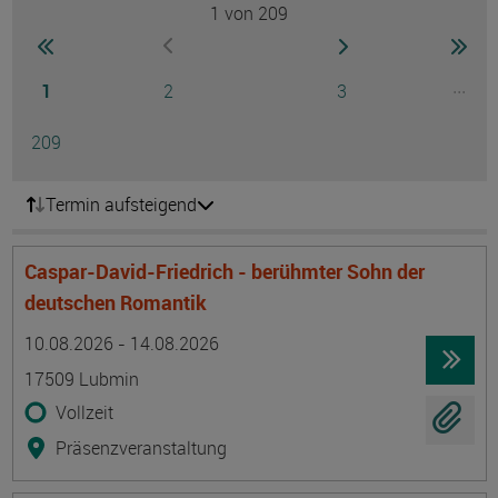
1
von 209
Seite
zur ersten Seite wechseln
zur nächsten Seite
zur 
zur vorherigen Seite wechseln
Seite
Seite
Seite
...
1
2
3
Ausg
Seite
209
Termin aufsteigend
Caspar-David-Friedrich - berühmter Sohn der
deutschen Romantik
Termin
Ort
Zeitmuster
Lehr- und Lernform
10.08.2026 - 14.08.2026
17509 Lubmin
Vollzeit
Präsenzveranstaltung