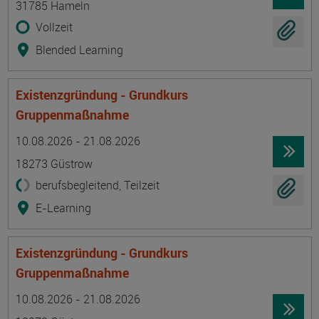
31785 Hameln
Vollzeit
Blended Learning
Existenzgründung - Grundkurs
Gruppenmaßnahme
Termin
Ort
Zeitmuster
Lehr- und Lernform
10.08.2026 - 21.08.2026
18273 Güstrow
berufsbegleitend, Teilzeit
E-Learning
Existenzgründung - Grundkurs
Gruppenmaßnahme
Termin
Ort
Zeitmuster
Lehr- und Lernform
10.08.2026 - 21.08.2026