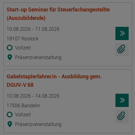
Start-up Seminar für Steuerfachangestellte
(Auszubildende)
Termin
Ort
Zeitmuster
Lehr- und Lernform
10.08.2026 - 11.08.2026
18107 Rostock
Vollzeit
Präsenzveranstaltung
Gabelstaplerfahrer:in - Ausbildung gem.
DGUV-V 68
Termin
Ort
Zeitmuster
Lehr- und Lernform
10.08.2026 - 14.08.2026
17506 Bandelin
Vollzeit
Präsenzveranstaltung