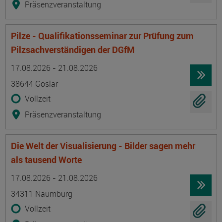
Präsenzveranstaltung
Pilze - Qualifikationsseminar zur Prüfung zum
Pilzsachverständigen der DGfM
Termin
Ort
Zeitmuster
Lehr- und Lernform
17.08.2026 - 21.08.2026
38644 Goslar
Vollzeit
Präsenzveranstaltung
Die Welt der Visualisierung - Bilder sagen mehr
als tausend Worte
Termin
Ort
Zeitmuster
Lehr- und Lernform
17.08.2026 - 21.08.2026
34311 Naumburg
Vollzeit