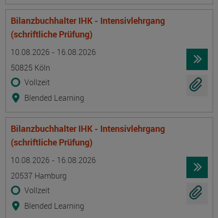
Bilanzbuchhalter IHK - Intensivlehrgang
(schriftliche Prüfung)
Termin
Ort
Zeitmuster
Lehr- und Lernform
10.08.2026 - 16.08.2026
50825 Köln
Vollzeit
Blended Learning
Bilanzbuchhalter IHK - Intensivlehrgang
(schriftliche Prüfung)
Termin
Ort
Zeitmuster
Lehr- und Lernform
10.08.2026 - 16.08.2026
20537 Hamburg
Vollzeit
Blended Learning