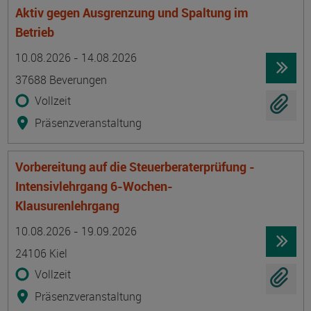
Aktiv gegen Ausgrenzung und Spaltung im
Betrieb
Termin
Ort
Zeitmuster
Lehr- und Lernform
10.08.2026 - 14.08.2026
37688 Beverungen
Vollzeit
Präsenzveranstaltung
Vorbereitung auf die Steuerberaterprüfung -
Intensivlehrgang 6-Wochen-
Klausurenlehrgang
Termin
Ort
Zeitmuster
Lehr- und Lernform
10.08.2026 - 19.09.2026
24106 Kiel
Vollzeit
Präsenzveranstaltung