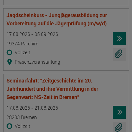
Jagdscheinkurs - Jungjägerausbildung zur
Vorbereitung auf die Jägerprüfung (m/w/d)
Termin
Ort
Zeitmuster
Lehr- und Lernform
17.08.2026 - 05.09.2026
19374 Parchim
Vollzeit
Präsenzveranstaltung
Seminarfahrt: "Zeitgeschichte im 20.
Jahrhundert und ihre Vermittlung in der
Gegenwart: NS-Zeit in Bremen"
Termin
Ort
Zeitmuster
Lehr- und Lernform
17.08.2026 - 21.08.2026
28203 Bremen
Vollzeit