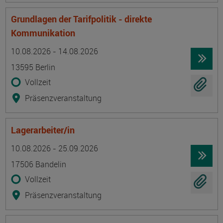
Grundlagen der Tarifpolitik - direkte
Kommunikation
Termin
Ort
Zeitmuster
Lehr- und Lernform
10.08.2026 - 14.08.2026
13595 Berlin
Vollzeit
Präsenzveranstaltung
Lagerarbeiter/in
Termin
Ort
Zeitmuster
Lehr- und Lernform
10.08.2026 - 25.09.2026
17506 Bandelin
Vollzeit
Präsenzveranstaltung