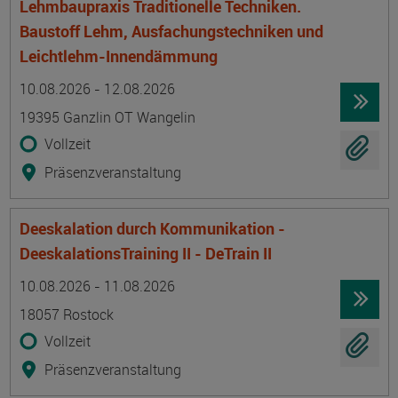
Lehmbaupraxis Traditionelle Techniken.
Baustoff Lehm, Ausfachungstechniken und
Leichtlehm-Innendämmung
Termin
Ort
Zeitmuster
Lehr- und Lernform
10.08.2026 - 12.08.2026
19395 Ganzlin OT Wangelin
Vollzeit
Präsenzveranstaltung
Deeskalation durch Kommunikation -
DeeskalationsTraining II - DeTrain II
Termin
Ort
Zeitmuster
Lehr- und Lernform
10.08.2026 - 11.08.2026
18057 Rostock
Vollzeit
Präsenzveranstaltung