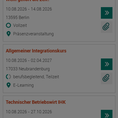
Termin
Ort
Zeitmuster
Lehr- und Lernform
10.08.2026 - 14.08.2026
13595 Berlin
Vollzeit
Präsenzveranstaltung
Allgemeiner Integrationskurs
Termin
Ort
Zeitmuster
Lehr- und Lernform
10.08.2026 - 02.04.2027
17033 Neubrandenburg
berufsbegleitend, Teilzeit
E-Learning
Technischer Betriebswirt IHK
Termin
Ort
Zeitmuster
Lehr- und Lernform
10.08.2026 - 27.10.2026