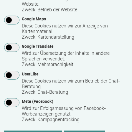
Website.
Bemerkungen zum Termin
Zweck
:
Betrieb der Website
Der Kurs findet 1 x wöchentlich 90 Minuten (2 UE) über einen
Google Maps
Zeitraum von 10 Wochen an einem festen Wochentag von
Diese Cookies nutzen wir zur Anzeige von
09:30 - 11:00 Uhr statt.
Kartenmaterial.
Zweck
:
Kartendarstellung
Google Translate
Mindest­teilnehmer­anzahl
Wird zur Übersetzung der Inhalte in andere
Sprachen verwendet.
5
Zweck
:
Mehrsprachigkeit
UserLike
Maximale Teilnehmerzahl
Diese Cookies nutzen wir zum Betrieb der Chat-
Beratung.
8
Zweck
:
Chat-Beratung
Meta (Facebook)
Wird zur Erfolgsmessung von Facebook-
Teilnahmegebühr
Werbeanzeigen genutzt.
Zweck
:
Kampagnentracking
0,00 €