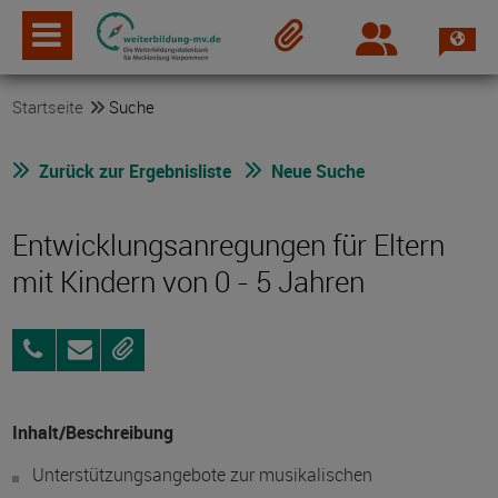
Spra
Login
Merkzettel
Startseite
Suche
Zurück zur Ergebnisliste
Neue Suche
Entwicklungsanregungen für Eltern
mit Kindern von 0 - 5 Jahren
03843/21
Anfragen
Merken
84
41-
0
Inhalt/Beschreibung
Unterstützungsangebote zur musikalischen