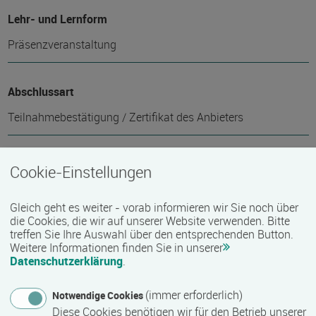
Lehr- und Lernform
Präsenzveranstaltung
Abschlussart
Teilnahmebestätigung / Zertifikat des Anbieters
Voraussichtliche Dauer
Cookie-Einstellungen
10 Woche(n)
Gleich geht es weiter - vorab informieren wir Sie noch über
die Cookies, die wir auf unserer Website verwenden. Bitte
treffen Sie Ihre Auswahl über den entsprechenden Button.
Termin
Weitere Informationen finden Sie in unserer
Datenschutzerklärung
.
19.05.2026 - 20.07.2027
weitere Termine auf Anfrage
(immer erforderlich)
Notwendige Cookies
Diese Cookies benötigen wir für den Betrieb unserer