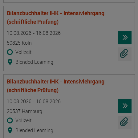
Bilanzbuchhalter IHK - Intensivlehrgang
(schriftliche Prüfung)
Termin
Ort
Zeitmuster
Lehr- und Lernform
10.08.2026 - 16.08.2026
50825 Köln
Vollzeit
Blended Learning
Bilanzbuchhalter IHK - Intensivlehrgang
(schriftliche Prüfung)
Termin
Ort
Zeitmuster
Lehr- und Lernform
10.08.2026 - 16.08.2026
20537 Hamburg
Vollzeit
Blended Learning