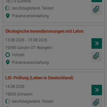
18273 Güstrow
berufsbegleitend, Teilzeit
Präsenzveranstaltung
Ökologische Innendämmungen mit Lehm
Termin
Ort
Zeitmuster
Lehr- und Lernform
13.08.2026 - 15.08.2026
19395 Ganzlin OT Wangelin
Vollzeit
Präsenzveranstaltung
LID-Prüfung (Leben in Deutschland)
Termin
Ort
Zeitmuster
Lehr- und Lernform
14.08.2026
19055 Schwerin
berufsbegleitend, Teilzeit