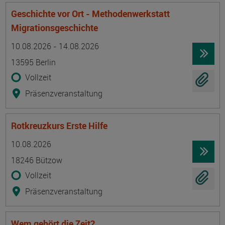
Geschichte vor Ort - Methodenwerkstatt
Migrationsgeschichte
Termin
Ort
Zeitmuster
Lehr- und Lernform
10.08.2026 - 14.08.2026
13595 Berlin
Vollzeit
Präsenzveranstaltung
Rotkreuzkurs Erste Hilfe
Termin
Ort
Zeitmuster
Lehr- und Lernform
10.08.2026
18246 Bützow
Vollzeit
Präsenzveranstaltung
Wem gehört die Zeit?