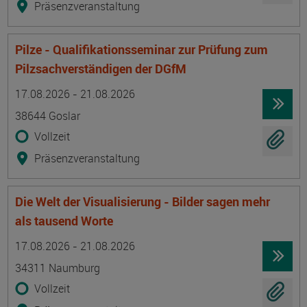
Präsenzveranstaltung
Pilze - Qualifikationsseminar zur Prüfung zum
Pilzsachverständigen der DGfM
Termin
Ort
Zeitmuster
Lehr- und Lernform
17.08.2026 - 21.08.2026
38644 Goslar
Vollzeit
Präsenzveranstaltung
Die Welt der Visualisierung - Bilder sagen mehr
als tausend Worte
Termin
Ort
Zeitmuster
Lehr- und Lernform
17.08.2026 - 21.08.2026
34311 Naumburg
Vollzeit