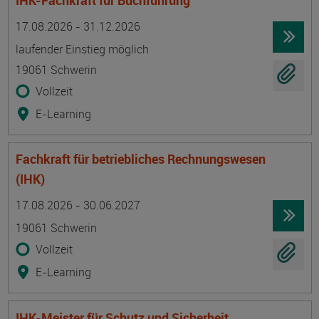
IHK-Fachkraft für Buchführung
Termin
Ort
Zeitmuster
Lehr- und Lernform
17.08.2026 - 31.12.2026
laufender Einstieg möglich
19061 Schwerin
Vollzeit
E-Learning
Fachkraft für betriebliches Rechnungswesen
(IHK)
Termin
Ort
Zeitmuster
Lehr- und Lernform
17.08.2026 - 30.06.2027
19061 Schwerin
Vollzeit
E-Learning
IHK-Meister für Schutz und Sicherheit