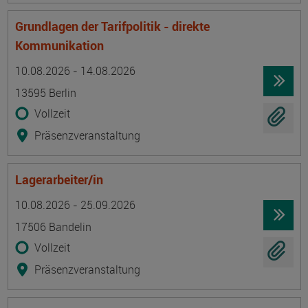
Grundlagen der Tarifpolitik - direkte
Kommunikation
Termin
Ort
Zeitmuster
Lehr- und Lernform
10.08.2026 - 14.08.2026
13595 Berlin
Vollzeit
Präsenzveranstaltung
Lagerarbeiter/in
Termin
Ort
Zeitmuster
Lehr- und Lernform
10.08.2026 - 25.09.2026
17506 Bandelin
Vollzeit
Präsenzveranstaltung