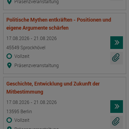
Präsenzveranstaltung
Politische Mythen entkräften - Positionen und
eigene Argumente schärfen
Termin
Ort
Zeitmuster
Lehr- und Lernform
17.08.2026 - 21.08.2026
45549 Sprockhövel
Vollzeit
Präsenzveranstaltung
Geschichte, Entwicklung und Zukunft der
Mitbestimmung
Termin
Ort
Zeitmuster
Lehr- und Lernform
17.08.2026 - 21.08.2026
13595 Berlin
Vollzeit