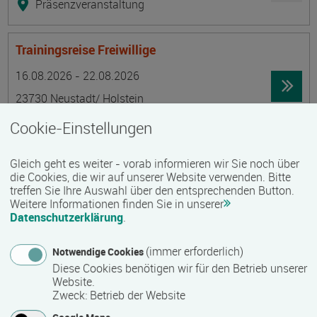
Präsenzveranstaltung
Trainingsreise Freiwillige
Termin
Ort
Zeitmuster
Lehr- und Lernform
16.08.2026 - 22.08.2026
23730 Neustadt/ Holstein
Vollzeit
Cookie-Einstellungen
Präsenzveranstaltung
Gleich geht es weiter - vorab informieren wir Sie noch über
die Cookies, die wir auf unserer Website verwenden. Bitte
Ökonomische Grundkenntnisse:
treffen Sie Ihre Auswahl über den entsprechenden Button.
Weitere Informationen finden Sie in unserer
Zusammenhänge verstehen - betrieblich aktiv
Datenschutzerklärung
.
werden!
Termin
Ort
Zeitmuster
Lehr- und Lernform
(immer erforderlich)
Notwendige Cookies
17.08.2026 - 21.08.2026
Diese Cookies benötigen wir für den Betrieb unserer
13595 Berlin
Website.
Zweck
:
Betrieb der Website
Vollzeit