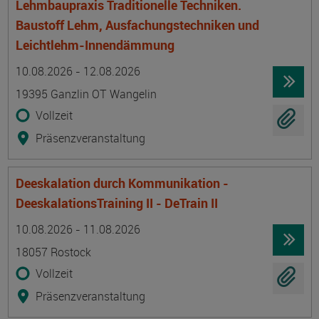
Lehmbaupraxis Traditionelle Techniken.
Baustoff Lehm, Ausfachungstechniken und
Leichtlehm-Innendämmung
Termin
Ort
Zeitmuster
Lehr- und Lernform
10.08.2026 - 12.08.2026
19395 Ganzlin OT Wangelin
Vollzeit
Präsenzveranstaltung
Deeskalation durch Kommunikation -
DeeskalationsTraining II - DeTrain II
Termin
Ort
Zeitmuster
Lehr- und Lernform
10.08.2026 - 11.08.2026
18057 Rostock
Vollzeit
Präsenzveranstaltung