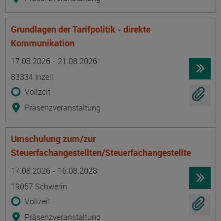
Grundlagen der Tarifpolitik - direkte
Kommunikation
Termin
Ort
Zeitmuster
Lehr- und Lernform
17.08.2026 - 21.08.2026
83334 Inzell
Vollzeit
Präsenzveranstaltung
Umschulung zum/zur
Steuerfachangestellten/Steuerfachangestellte
Termin
Ort
Zeitmuster
Lehr- und Lernform
17.08.2026 - 16.08.2028
19057 Schwerin
Vollzeit
Präsenzveranstaltung