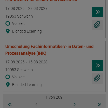
Termin
Ort
Zeitmuster
Lehr- und Lernform
17.08.2026 - 23.03.2027
19053 Schwerin
Vollzeit
Blended Learning
Umschulung Fachinformatiker/-in Daten- und
Prozessanalyse (IHK)
Termin
Ort
Zeitmuster
Lehr- und Lernform
17.08.2026 - 16.08.2028
19053 Schwerin
Vollzeit
Blended Learning
1
von 209
Seite
zur ersten Seite wechseln
zur nächsten Seite
zur 
zur vorherigen Seite wechseln