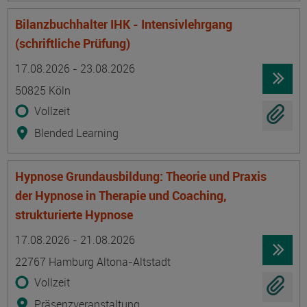
Bilanzbuchhalter IHK - Intensivlehrgang
(schriftliche Prüfung)
Termin
Ort
Zeitmuster
Lehr- und Lernform
17.08.2026 - 23.08.2026
50825 Köln
Vollzeit
Blended Learning
Hypnose Grundausbildung: Theorie und Praxis
der Hypnose in Therapie und Coaching,
strukturierte Hypnose
Termin
Ort
Zeitmuster
Lehr- und Lernform
17.08.2026 - 21.08.2026
22767 Hamburg Altona-Altstadt
Vollzeit
Präsenzveranstaltung