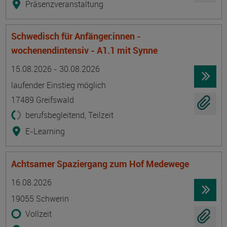
Präsenzveranstaltung
Schwedisch für Anfänger:innen -
wochenendintensiv - A1.1 mit Synne
Termin
Ort
Zeitmuster
Lehr- und Lernform
15.08.2026 - 30.08.2026
laufender Einstieg möglich
17489 Greifswald
berufsbegleitend, Teilzeit
E-Learning
Achtsamer Spaziergang zum Hof Medewege
Termin
Ort
Zeitmuster
Lehr- und Lernform
16.08.2026
19055 Schwerin
Vollzeit