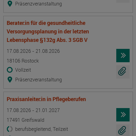
Präsenzveranstaltung
Berater:in für die gesundheitliche
Versorgungsplanung in der letzten
Lebensphase §132g Abs. 3 SGB V
Termin
Ort
Zeitmuster
Lehr- und Lernform
17.08.2026 - 21.08.2026
18106 Rostock
Vollzeit
Präsenzveranstaltung
Praxisanleiter:in in Pflegeberufen
Termin
Ort
Zeitmuster
Lehr- und Lernform
17.08.2026 - 21.01.2027
17491 Greifswald
berufsbegleitend, Teilzeit