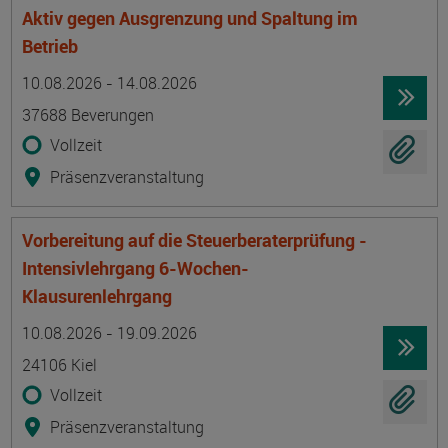
Aktiv gegen Ausgrenzung und Spaltung im
Betrieb
Termin
Ort
Zeitmuster
Lehr- und Lernform
10.08.2026 - 14.08.2026
37688 Beverungen
Vollzeit
Präsenzveranstaltung
Vorbereitung auf die Steuerberaterprüfung -
Intensivlehrgang 6-Wochen-
Klausurenlehrgang
Termin
Ort
Zeitmuster
Lehr- und Lernform
10.08.2026 - 19.09.2026
24106 Kiel
Vollzeit
Präsenzveranstaltung