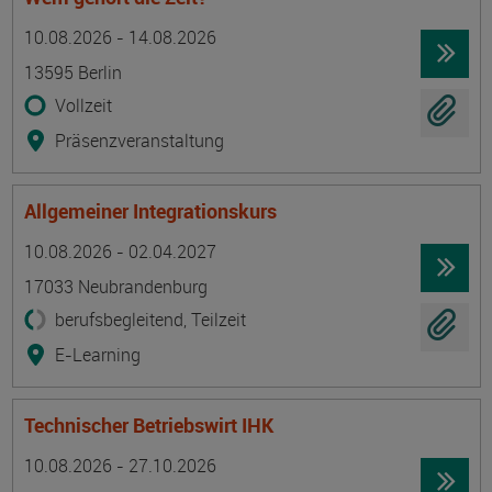
Termin
Ort
Zeitmuster
Lehr- und Lernform
10.08.2026 - 14.08.2026
13595 Berlin
Vollzeit
Präsenzveranstaltung
Allgemeiner Integrationskurs
Termin
Ort
Zeitmuster
Lehr- und Lernform
10.08.2026 - 02.04.2027
17033 Neubrandenburg
berufsbegleitend, Teilzeit
E-Learning
Technischer Betriebswirt IHK
Termin
Ort
Zeitmuster
Lehr- und Lernform
10.08.2026 - 27.10.2026