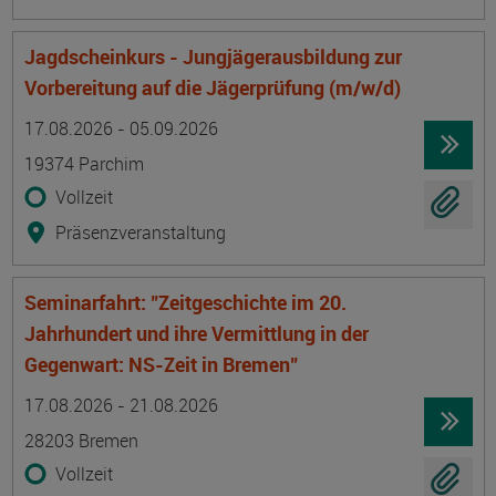
Jagdscheinkurs - Jungjägerausbildung zur
Vorbereitung auf die Jägerprüfung (m/w/d)
Termin
Ort
Zeitmuster
Lehr- und Lernform
17.08.2026 - 05.09.2026
19374 Parchim
Vollzeit
Präsenzveranstaltung
Seminarfahrt: "Zeitgeschichte im 20.
Jahrhundert und ihre Vermittlung in der
Gegenwart: NS-Zeit in Bremen"
Termin
Ort
Zeitmuster
Lehr- und Lernform
17.08.2026 - 21.08.2026
28203 Bremen
Vollzeit