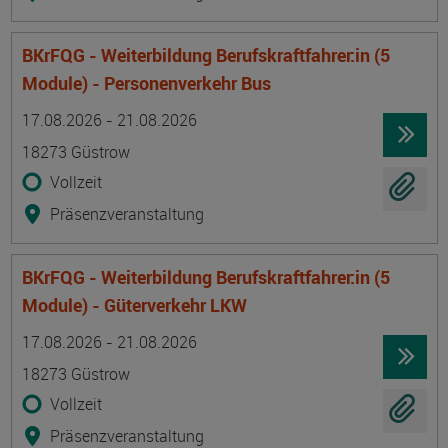
BKrFQG - Weiterbildung Berufskraftfahrer:in (5
Module) - Personenverkehr Bus
Termin
Ort
Zeitmuster
Lehr- und Lernform
17.08.2026 - 21.08.2026
18273 Güstrow
Vollzeit
Präsenzveranstaltung
BKrFQG - Weiterbildung Berufskraftfahrer:in (5
Module) - Güterverkehr LKW
Termin
Ort
Zeitmuster
Lehr- und Lernform
17.08.2026 - 21.08.2026
18273 Güstrow
Vollzeit
Präsenzveranstaltung