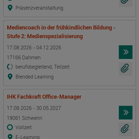
Präsenzveranstaltung
Mediencoach in der frühkindlichen Bildung -
Stufe 2: Medienspezialisierung
Termin
Ort
Zeitmuster
Lehr- und Lernform
17.08.2026 - 04.12.2026
17166 Dahmen
berufsbegleitend, Teilzeit
Blended Learning
IHK Fachkraft Office-Manager
Termin
Ort
Zeitmuster
Lehr- und Lernform
17.08.2026 - 30.05.2027
19061 Schwerin
Vollzeit
E-Learning