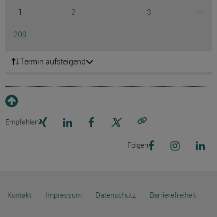
Seite
Seite
Seite
...
1
2
3
Ausg
Seite
209
Termin aufsteigend
Empfehlen
Link kopieren
Folgen
Kontakt
Impressum
Datenschutz
Barrierefreiheit