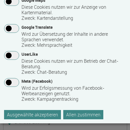
Google Maps
Präsenzveranstaltung
Diese Cookies nutzen wir zur Anzeige von
Kartenmaterial.
Zweck
:
Kartendarstellung
Keramik, Yoga und Mee(h)r
Termin
Ort
Zeitmuster
Lehr- und Lernform
Google Translate
17.08.2026 - 21.08.2026
Wird zur Übersetzung der Inhalte in andere
17509 Lubmin
Sprachen verwendet.
Zweck
:
Mehrsprachigkeit
Vollzeit
UserLike
Präsenzveranstaltung
Diese Cookies nutzen wir zum Betrieb der Chat-
Beratung.
Zweck
:
Chat-Beratung
Bilanzbuchhalter IHK - Intensivlehrgang
Meta (Facebook)
(schriftliche Prüfung)
Wird zur Erfolgsmessung von Facebook-
Termin
Ort
Zeitmuster
Lehr- und Lernform
Werbeanzeigen genutzt.
17.08.2026 - 23.08.2026
Zweck
:
Kampagnentracking
60314 Frankfurt
Vollzeit
Ausgewählte akzeptieren
Allen zustimmen
Blended Learning