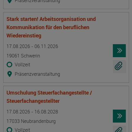
Präsenzveranstaltung
Stark starten! Arbeitsorganisation und
Kommunikation für den beruflichen
Wiedereinstieg
Termin
Ort
Zeitmuster
Lehr- und Lernform
17.08.2026 - 06.11.2026
19061 Schwerin
Vollzeit
Präsenzveranstaltung
Umschulung Steuerfachangestellte /
Steuerfachangestellter
Termin
Ort
Zeitmuster
Lehr- und Lernform
17.08.2026 - 16.08.2028
17033 Neubrandenburg
Vollzeit