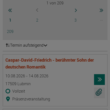
1
von 209
Seite
zur ersten Seite wechseln
zur nächsten Seite
zur 
zur vorherigen Seite wechseln
Seite
Seite
Seite
...
1
2
3
Ausg
Seite
209
Termin aufsteigend
Caspar-David-Friedrich - berühmter Sohn der
deutschen Romantik
Termin
Ort
Zeitmuster
Lehr- und Lernform
10.08.2026 - 14.08.2026
17509 Lubmin
Vollzeit
Präsenzveranstaltung