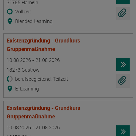
31785 Hameln
Vollzeit
Blended Learning
Existenzgründung - Grundkurs
Gruppenmaßnahme
Termin
Ort
Zeitmuster
Lehr- und Lernform
10.08.2026 - 21.08.2026
18273 Güstrow
berufsbegleitend, Teilzeit
E-Learning
Existenzgründung - Grundkurs
Gruppenmaßnahme
Termin
Ort
Zeitmuster
Lehr- und Lernform
10.08.2026 - 21.08.2026