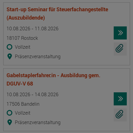
Start-up Seminar für Steuerfachangestellte
(Auszubildende)
Termin
Ort
Zeitmuster
Lehr- und Lernform
10.08.2026 - 11.08.2026
18107 Rostock
Vollzeit
Präsenzveranstaltung
Gabelstaplerfahrer:in - Ausbildung gem.
DGUV-V 68
Termin
Ort
Zeitmuster
Lehr- und Lernform
10.08.2026 - 14.08.2026
17506 Bandelin
Vollzeit
Präsenzveranstaltung