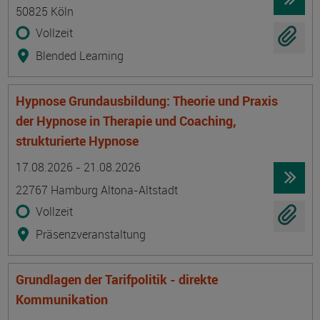
50825 Köln
Vollzeit
Blended Learning
Hypnose Grundausbildung: Theorie und Praxis
der Hypnose in Therapie und Coaching,
strukturierte Hypnose
Termin
Ort
Zeitmuster
Lehr- und Lernform
17.08.2026 - 21.08.2026
22767 Hamburg Altona-Altstadt
Vollzeit
Präsenzveranstaltung
Grundlagen der Tarifpolitik - direkte
Kommunikation
Termin
Ort
Zeitmuster
Lehr- und Lernform