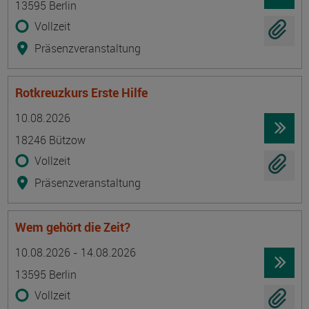
13595 Berlin
Vollzeit
Präsenzveranstaltung
Rotkreuzkurs Erste Hilfe
Termin
Ort
Zeitmuster
Lehr- und Lernform
10.08.2026
18246 Bützow
Vollzeit
Präsenzveranstaltung
Wem gehört die Zeit?
Termin
Ort
Zeitmuster
Lehr- und Lernform
10.08.2026 - 14.08.2026
13595 Berlin
Vollzeit