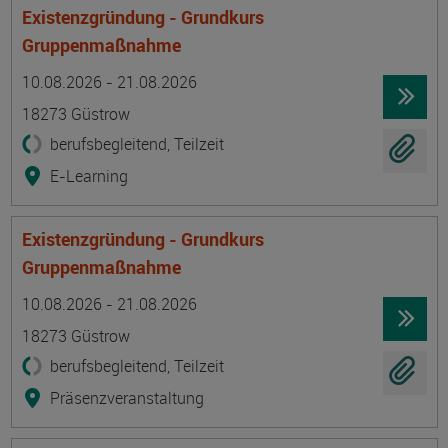
Existenzgründung - Grundkurs
Gruppenmaßnahme
Termin
Ort
Zeitmuster
Lehr- und Lernform
10.08.2026 - 21.08.2026
18273 Güstrow
berufsbegleitend, Teilzeit
E-Learning
Existenzgründung - Grundkurs
Gruppenmaßnahme
Termin
Ort
Zeitmuster
Lehr- und Lernform
10.08.2026 - 21.08.2026
18273 Güstrow
berufsbegleitend, Teilzeit
Präsenzveranstaltung