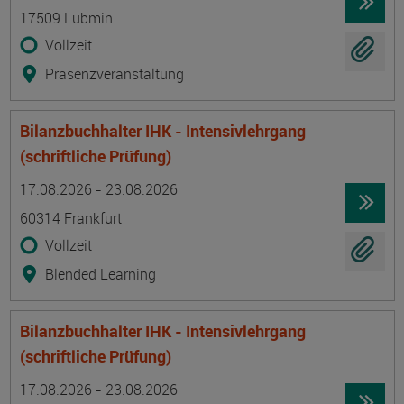
17509 Lubmin
Vollzeit
Präsenzveranstaltung
Bilanzbuchhalter IHK - Intensivlehrgang
(schriftliche Prüfung)
Termin
Ort
Zeitmuster
Lehr- und Lernform
17.08.2026 - 23.08.2026
60314 Frankfurt
Vollzeit
Blended Learning
Bilanzbuchhalter IHK - Intensivlehrgang
(schriftliche Prüfung)
Termin
Ort
Zeitmuster
Lehr- und Lernform
17.08.2026 - 23.08.2026