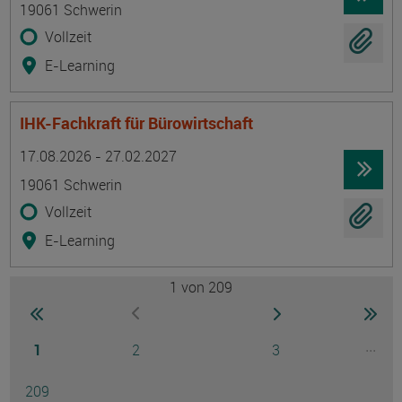
19061 Schwerin
Vollzeit
E-Learning
IHK-Fachkraft für Bürowirtschaft
Termin
Ort
Zeitmuster
Lehr- und Lernform
17.08.2026 - 27.02.2027
19061 Schwerin
Vollzeit
E-Learning
1
von 209
Seite
zur ersten Seite wechseln
zur nächsten Seite
zur 
zur vorherigen Seite wechseln
Seite
Seite
Seite
...
1
2
3
Ausg
Seite
209