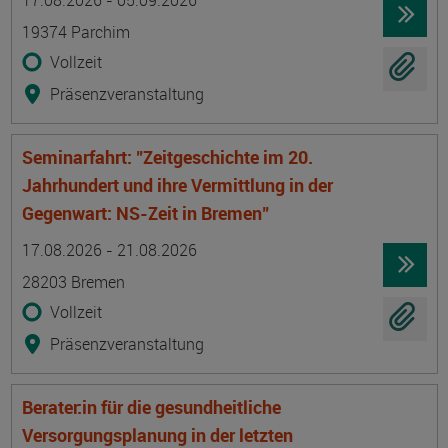
17.08.2026 - 05.09.2026
19374 Parchim
Vollzeit
Präsenzveranstaltung
Seminarfahrt: "Zeitgeschichte im 20.
Jahrhundert und ihre Vermittlung in der
Gegenwart: NS-Zeit in Bremen"
Termin
Ort
Zeitmuster
Lehr- und Lernform
17.08.2026 - 21.08.2026
28203 Bremen
Vollzeit
Präsenzveranstaltung
Berater:in für die gesundheitliche
Versorgungsplanung in der letzten