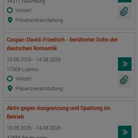
34311 Naumburg
Vollzeit
Präsenzveranstaltung
Caspar-David-Friedrich - berühmter Sohn der
deutschen Romantik
Termin
Ort
Zeitmuster
Lehr- und Lernform
10.08.2026 - 14.08.2026
17509 Lubmin
Vollzeit
Präsenzveranstaltung
Aktiv gegen Ausgrenzung und Spaltung im
Betrieb
Termin
Ort
Zeitmuster
Lehr- und Lernform
10.08.2026 - 14.08.2026
37688 Beverungen