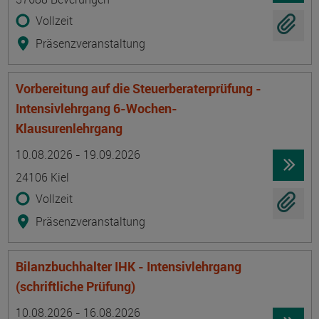
Vollzeit
Präsenzveranstaltung
Vorbereitung auf die Steuerberaterprüfung -
Intensivlehrgang 6-Wochen-
Klausurenlehrgang
Termin
Ort
Zeitmuster
Lehr- und Lernform
10.08.2026 - 19.09.2026
24106 Kiel
Vollzeit
Präsenzveranstaltung
Bilanzbuchhalter IHK - Intensivlehrgang
(schriftliche Prüfung)
Termin
Ort
Zeitmuster
Lehr- und Lernform
10.08.2026 - 16.08.2026