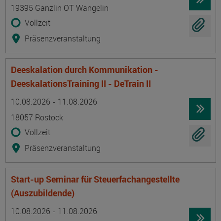
19395 Ganzlin OT Wangelin
Vollzeit
Präsenzveranstaltung
Deeskalation durch Kommunikation -
DeeskalationsTraining II - DeTrain II
Termin
Ort
Zeitmuster
Lehr- und Lernform
10.08.2026 - 11.08.2026
18057 Rostock
Vollzeit
Präsenzveranstaltung
Start-up Seminar für Steuerfachangestellte
(Auszubildende)
Termin
Ort
Zeitmuster
Lehr- und Lernform
10.08.2026 - 11.08.2026