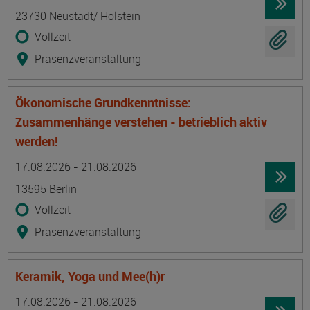
23730 Neustadt/ Holstein
Vollzeit
Präsenzveranstaltung
Ökonomische Grundkenntnisse:
Zusammenhänge verstehen - betrieblich aktiv
werden!
Termin
Ort
Zeitmuster
Lehr- und Lernform
17.08.2026 - 21.08.2026
13595 Berlin
Vollzeit
Präsenzveranstaltung
Keramik, Yoga und Mee(h)r
Termin
Ort
Zeitmuster
Lehr- und Lernform
17.08.2026 - 21.08.2026