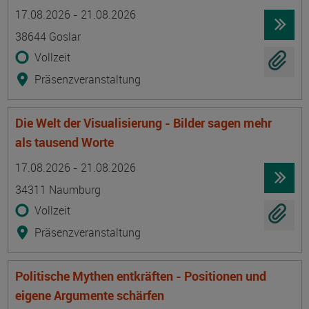
Termin
Ort
Zeitmuster
Lehr- und Lernform
17.08.2026 - 21.08.2026
38644 Goslar
Vollzeit
Präsenzveranstaltung
Die Welt der Visualisierung - Bilder sagen mehr
als tausend Worte
Termin
Ort
Zeitmuster
Lehr- und Lernform
17.08.2026 - 21.08.2026
34311 Naumburg
Vollzeit
Präsenzveranstaltung
Politische Mythen entkräften - Positionen und
eigene Argumente schärfen