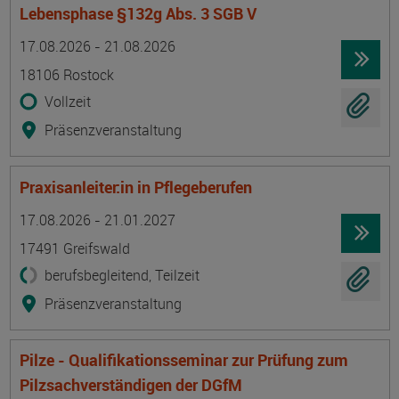
Lebensphase §132g Abs. 3 SGB V
Termin
Ort
Zeitmuster
Lehr- und Lernform
17.08.2026 - 21.08.2026
18106 Rostock
Vollzeit
Präsenzveranstaltung
Praxisanleiter:in in Pflegeberufen
Termin
Ort
Zeitmuster
Lehr- und Lernform
17.08.2026 - 21.01.2027
17491 Greifswald
berufsbegleitend, Teilzeit
Präsenzveranstaltung
Pilze - Qualifikationsseminar zur Prüfung zum
Pilzsachverständigen der DGfM