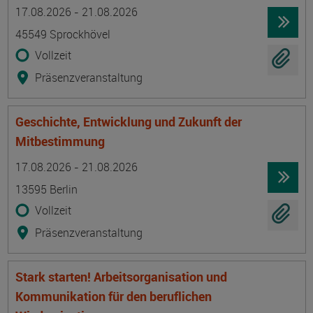
Termin
Ort
Zeitmuster
Lehr- und Lernform
17.08.2026 - 21.08.2026
45549 Sprockhövel
Vollzeit
Präsenzveranstaltung
Geschichte, Entwicklung und Zukunft der
Mitbestimmung
Termin
Ort
Zeitmuster
Lehr- und Lernform
17.08.2026 - 21.08.2026
13595 Berlin
Vollzeit
Präsenzveranstaltung
Stark starten! Arbeitsorganisation und
Kommunikation für den beruflichen