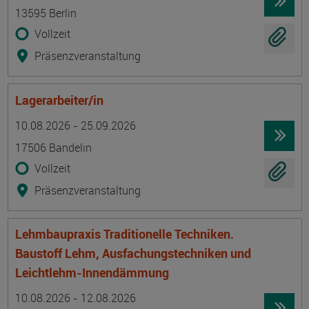
13595 Berlin
Vollzeit
Präsenzveranstaltung
Lagerarbeiter/in
Termin
Ort
Zeitmuster
Lehr- und Lernform
10.08.2026 - 25.09.2026
17506 Bandelin
Vollzeit
Präsenzveranstaltung
Lehmbaupraxis Traditionelle Techniken.
Baustoff Lehm, Ausfachungstechniken und
Leichtlehm-Innendämmung
Termin
Ort
Zeitmuster
Lehr- und Lernform
10.08.2026 - 12.08.2026