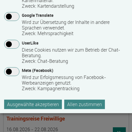
Kartenmaterial.
Termin
Ort
Zeitmuster
Lehr- und Lernform
15.08.2026 - 30.08.2026
Zweck
:
Kartendarstellung
laufender Einstieg möglich
Google Translate
Wird zur Übersetzung der Inhalte in andere
17489 Greifswald
Sprachen verwendet.
berufsbegleitend, Teilzeit
Zweck
:
Mehrsprachigkeit
E-Learning
UserLike
Diese Cookies nutzen wir zum Betrieb der Chat-
Beratung.
Achtsamer Spaziergang zum Hof Medewege
Zweck
:
Chat-Beratung
Termin
Ort
Zeitmuster
Lehr- und Lernform
Meta (Facebook)
16.08.2026
Wird zur Erfolgsmessung von Facebook-
19055 Schwerin
Werbeanzeigen genutzt.
Zweck
:
Kampagnentracking
Vollzeit
Präsenzveranstaltung
Ausgewählte akzeptieren
Allen zustimmen
Trainingsreise Freiwillige
Termin
Ort
Zeitmuster
Lehr- und Lernform
16.08.2026 - 22.08.2026