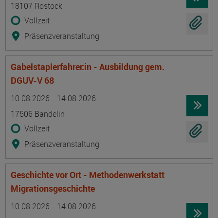
18107 Rostock
Vollzeit
Präsenzveranstaltung
Gabelstaplerfahrer:in - Ausbildung gem.
DGUV-V 68
Termin
Ort
Zeitmuster
Lehr- und Lernform
10.08.2026 - 14.08.2026
17506 Bandelin
Vollzeit
Präsenzveranstaltung
Geschichte vor Ort - Methodenwerkstatt
Migrationsgeschichte
Termin
Ort
Zeitmuster
Lehr- und Lernform
10.08.2026 - 14.08.2026