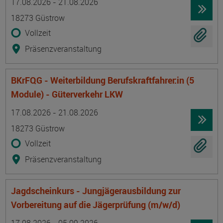
17.08.2026 - 21.08.2026
18273 Güstrow
Vollzeit
Präsenzveranstaltung
BKrFQG - Weiterbildung Berufskraftfahrer:in (5
Module) - Güterverkehr LKW
Termin
Ort
Zeitmuster
Lehr- und Lernform
17.08.2026 - 21.08.2026
18273 Güstrow
Vollzeit
Präsenzveranstaltung
Jagdscheinkurs - Jungjägerausbildung zur
Vorbereitung auf die Jägerprüfung (m/w/d)
Termin
Ort
Zeitmuster
Lehr- und Lernform