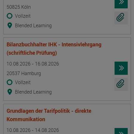
50825 Köln
Vollzeit
Blended Learning
Bilanzbuchhalter IHK - Intensivlehrgang
(schriftliche Prüfung)
Termin
Ort
Zeitmuster
Lehr- und Lernform
10.08.2026 - 16.08.2026
20537 Hamburg
Vollzeit
Blended Learning
Grundlagen der Tarifpolitik - direkte
Kommunikation
Termin
Ort
Zeitmuster
Lehr- und Lernform
10.08.2026 - 14.08.2026