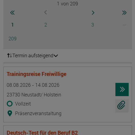
1
von 209
Seite
zur ersten Seite wechseln
zur nächsten Seite
zur 
zur vorherigen Seite wechseln
Seite
Seite
Seite
...
1
2
3
Ausg
Seite
209
Termin aufsteigend
Trainingsreise Freiwillige
Termin
Ort
Zeitmuster
Lehr- und Lernform
08.08.2026 - 14.08.2026
23730 Neustadt/ Holstein
Vollzeit
Präsenzveranstaltung
Deutsch-Test für den Beruf B2