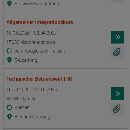
Präsenzveranstaltung
Allgemeiner Integrationskurs
Termin
Ort
Zeitmuster
Lehr- und Lernform
10.08.2026 - 02.04.2027
17033 Neubrandenburg
berufsbegleitend, Teilzeit
E-Learning
Technischer Betriebswirt IHK
Termin
Ort
Zeitmuster
Lehr- und Lernform
10.08.2026 - 27.10.2026
31785 Hameln
Vollzeit
Blended Learning