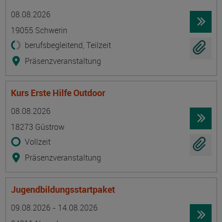
Termin
Ort
Zeitmuster
Lehr- und Lernform
08.08.2026
19055 Schwerin
berufsbegleitend, Teilzeit
Präsenzveranstaltung
Kurs Erste Hilfe Outdoor
Termin
Ort
Zeitmuster
Lehr- und Lernform
08.08.2026
18273 Güstrow
Vollzeit
Präsenzveranstaltung
Jugendbildungsstartpaket
Termin
Ort
Zeitmuster
Lehr- und Lernform
09.08.2026 - 14.08.2026