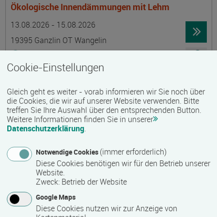
Ökologische Innendämmungen mit Lehm
Termin
Ort
Zeitmuster
Lehr- und Lernform
13.08.2026 - 15.08.2026
19395 Ganzlin OT Wangelin
Vollzeit
Cookie-Einstellungen
Präsenzveranstaltung
Gleich geht es weiter - vorab informieren wir Sie noch über
LID-Prüfung (Leben in Deutschland)
die Cookies, die wir auf unserer Website verwenden. Bitte
treffen Sie Ihre Auswahl über den entsprechenden Button.
Termin
Ort
Zeitmuster
Lehr- und Lernform
14.08.2026
Weitere Informationen finden Sie in unserer
Datenschutzerklärung
.
19055 Schwerin
berufsbegleitend, Teilzeit
(immer erforderlich)
Notwendige Cookies
Diese Cookies benötigen wir für den Betrieb unserer
Präsenzveranstaltung
Website.
Zweck
:
Betrieb der Website
Schwedisch für Anfänger:innen -
Google Maps
wochenendintensiv - A1.1 mit Synne
Diese Cookies nutzen wir zur Anzeige von