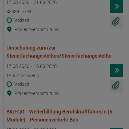
17.08.2026 - 21.08.2026
83334 Inzell
Vollzeit
Präsenzveranstaltung
Umschulung zum/zur
Steuerfachangestellten/Steuerfachangestellte
Termin
Ort
Zeitmuster
Lehr- und Lernform
17.08.2026 - 16.08.2028
19057 Schwerin
Vollzeit
Präsenzveranstaltung
BKrFQG - Weiterbildung Berufskraftfahrer:in (5
Module) - Personenverkehr Bus
Termin
Ort
Zeitmuster
Lehr- und Lernform