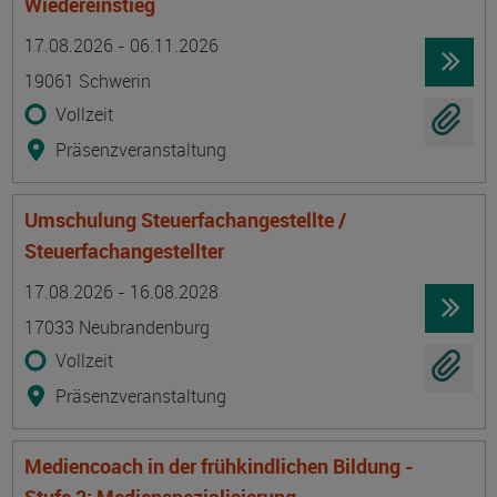
Wiedereinstieg
Termin
Ort
Zeitmuster
Lehr- und Lernform
17.08.2026 - 06.11.2026
19061 Schwerin
Vollzeit
Präsenzveranstaltung
Umschulung Steuerfachangestellte /
Steuerfachangestellter
Termin
Ort
Zeitmuster
Lehr- und Lernform
17.08.2026 - 16.08.2028
17033 Neubrandenburg
Vollzeit
Präsenzveranstaltung
Mediencoach in der frühkindlichen Bildung -