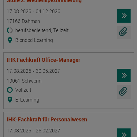
Stufe 2: Medienspezialisierung
Termin
Ort
Zeitmuster
Lehr- und Lernform
17.08.2026 - 04.12.2026
17166 Dahmen
berufsbegleitend, Teilzeit
Blended Learning
IHK Fachkraft Office-Manager
Termin
Ort
Zeitmuster
Lehr- und Lernform
17.08.2026 - 30.05.2027
19061 Schwerin
Vollzeit
E-Learning
IHK-Fachkraft für Personalwesen
Termin
Ort
Zeitmuster
Lehr- und Lernform
17.08.2026 - 26.02.2027