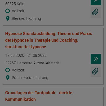
50825 Köln
Vollzeit
Blended Learning
Hypnose Grundausbildung: Theorie und Praxis
der Hypnose in Therapie und Coaching,
strukturierte Hypnose
Termin
Ort
Zeitmuster
Lehr- und Lernform
17.08.2026 - 21.08.2026
22767 Hamburg Altona-Altstadt
Vollzeit
Präsenzveranstaltung
Grundlagen der Tarifpolitik - direkte
Kommunikation
Termin
Ort
Zeitmuster
Lehr- und Lernform