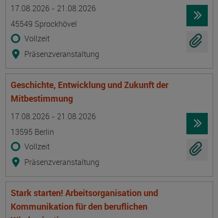
Termin
Ort
Zeitmuster
Lehr- und Lernform
17.08.2026 - 21.08.2026
45549 Sprockhövel
Vollzeit
Präsenzveranstaltung
Geschichte, Entwicklung und Zukunft der
Mitbestimmung
Termin
Ort
Zeitmuster
Lehr- und Lernform
17.08.2026 - 21.08.2026
13595 Berlin
Vollzeit
Präsenzveranstaltung
Stark starten! Arbeitsorganisation und
Kommunikation für den beruflichen