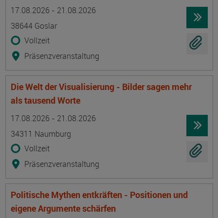
Termin
Ort
Zeitmuster
Lehr- und Lernform
17.08.2026 - 21.08.2026
38644 Goslar
Vollzeit
Präsenzveranstaltung
Die Welt der Visualisierung - Bilder sagen mehr
als tausend Worte
Termin
Ort
Zeitmuster
Lehr- und Lernform
17.08.2026 - 21.08.2026
34311 Naumburg
Vollzeit
Präsenzveranstaltung
Politische Mythen entkräften - Positionen und
eigene Argumente schärfen