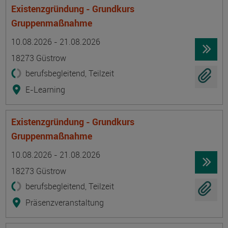
Existenzgründung - Grundkurs
Gruppenmaßnahme
Termin
Ort
Zeitmuster
Lehr- und Lernform
10.08.2026 - 21.08.2026
18273 Güstrow
berufsbegleitend, Teilzeit
E-Learning
Existenzgründung - Grundkurs
Gruppenmaßnahme
Termin
Ort
Zeitmuster
Lehr- und Lernform
10.08.2026 - 21.08.2026
18273 Güstrow
berufsbegleitend, Teilzeit
Präsenzveranstaltung