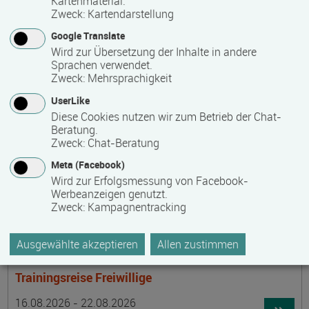
Kartenmaterial.
Termin
Ort
Zeitmuster
Lehr- und Lernform
15.08.2026 - 30.08.2026
Zweck
:
Kartendarstellung
laufender Einstieg möglich
Google Translate
Wird zur Übersetzung der Inhalte in andere
17489 Greifswald
Sprachen verwendet.
berufsbegleitend, Teilzeit
Zweck
:
Mehrsprachigkeit
E-Learning
UserLike
Diese Cookies nutzen wir zum Betrieb der Chat-
Beratung.
Achtsamer Spaziergang zum Hof Medewege
Zweck
:
Chat-Beratung
Termin
Ort
Zeitmuster
Lehr- und Lernform
Meta (Facebook)
16.08.2026
Wird zur Erfolgsmessung von Facebook-
19055 Schwerin
Werbeanzeigen genutzt.
Zweck
:
Kampagnentracking
Vollzeit
Präsenzveranstaltung
Ausgewählte akzeptieren
Allen zustimmen
Trainingsreise Freiwillige
Termin
Ort
Zeitmuster
Lehr- und Lernform
16.08.2026 - 22.08.2026