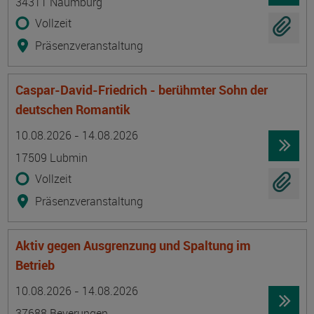
34311 Naumburg
Vollzeit
Präsenzveranstaltung
Caspar-David-Friedrich - berühmter Sohn der
deutschen Romantik
Termin
Ort
Zeitmuster
Lehr- und Lernform
10.08.2026 - 14.08.2026
17509 Lubmin
Vollzeit
Präsenzveranstaltung
Aktiv gegen Ausgrenzung und Spaltung im
Betrieb
Termin
Ort
Zeitmuster
Lehr- und Lernform
10.08.2026 - 14.08.2026
37688 Beverungen