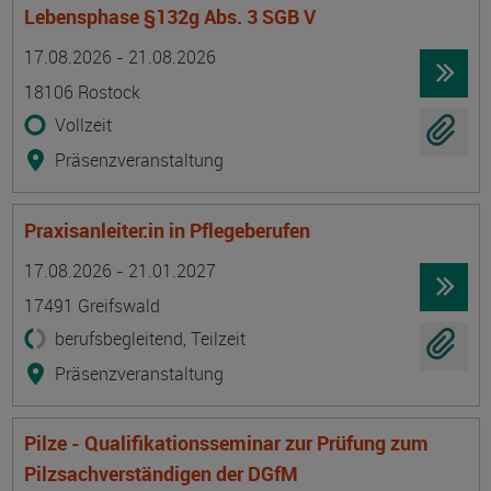
Lebensphase §132g Abs. 3 SGB V
Termin
Ort
Zeitmuster
Lehr- und Lernform
17.08.2026 - 21.08.2026
18106 Rostock
Vollzeit
Präsenzveranstaltung
Praxisanleiter:in in Pflegeberufen
Termin
Ort
Zeitmuster
Lehr- und Lernform
17.08.2026 - 21.01.2027
17491 Greifswald
berufsbegleitend, Teilzeit
Präsenzveranstaltung
Pilze - Qualifikationsseminar zur Prüfung zum
Pilzsachverständigen der DGfM