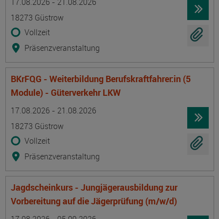
17.08.2026 - 21.08.2026
18273 Güstrow
Vollzeit
Präsenzveranstaltung
BKrFQG - Weiterbildung Berufskraftfahrer:in (5
Module) - Güterverkehr LKW
Termin
Ort
Zeitmuster
Lehr- und Lernform
17.08.2026 - 21.08.2026
18273 Güstrow
Vollzeit
Präsenzveranstaltung
Jagdscheinkurs - Jungjägerausbildung zur
Vorbereitung auf die Jägerprüfung (m/w/d)
Termin
Ort
Zeitmuster
Lehr- und Lernform