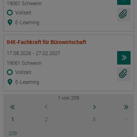
19061 Schwerin
Vollzeit
E-Learning
IHK-Fachkraft für Bürowirtschaft
Termin
Ort
Zeitmuster
Lehr- und Lernform
17.08.2026 - 27.02.2027
19061 Schwerin
Vollzeit
E-Learning
1
von 209
Seite
zur ersten Seite wechseln
zur nächsten Seite
zur 
zur vorherigen Seite wechseln
Seite
Seite
Seite
...
1
2
3
Ausg
Seite
209