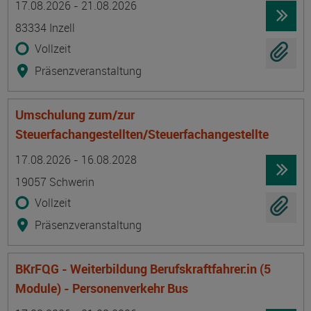
17.08.2026 - 21.08.2026
83334 Inzell
Vollzeit
Präsenzveranstaltung
Umschulung zum/zur
Steuerfachangestellten/Steuerfachangestellte
Termin
Ort
Zeitmuster
Lehr- und Lernform
17.08.2026 - 16.08.2028
19057 Schwerin
Vollzeit
Präsenzveranstaltung
BKrFQG - Weiterbildung Berufskraftfahrer:in (5
Module) - Personenverkehr Bus
Termin
Ort
Zeitmuster
Lehr- und Lernform