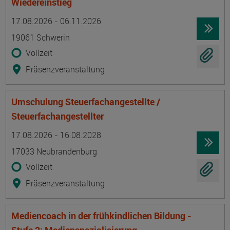
Wiedereinstieg
Termin
Ort
Zeitmuster
Lehr- und Lernform
17.08.2026 - 06.11.2026
19061 Schwerin
Vollzeit
Präsenzveranstaltung
Umschulung Steuerfachangestellte /
Steuerfachangestellter
Termin
Ort
Zeitmuster
Lehr- und Lernform
17.08.2026 - 16.08.2028
17033 Neubrandenburg
Vollzeit
Präsenzveranstaltung
Mediencoach in der frühkindlichen Bildung -