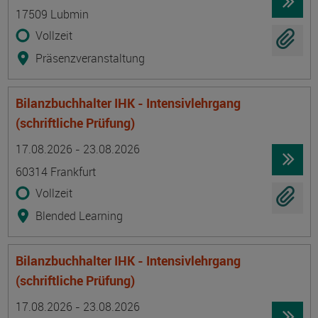
17509 Lubmin
Vollzeit
Präsenzveranstaltung
Bilanzbuchhalter IHK - Intensivlehrgang
(schriftliche Prüfung)
Termin
Ort
Zeitmuster
Lehr- und Lernform
17.08.2026 - 23.08.2026
60314 Frankfurt
Vollzeit
Blended Learning
Bilanzbuchhalter IHK - Intensivlehrgang
(schriftliche Prüfung)
Termin
Ort
Zeitmuster
Lehr- und Lernform
17.08.2026 - 23.08.2026