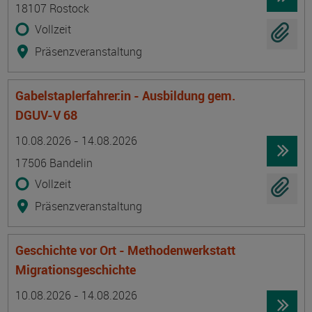
18107 Rostock
Vollzeit
Präsenzveranstaltung
Gabelstaplerfahrer:in - Ausbildung gem.
DGUV-V 68
Termin
Ort
Zeitmuster
Lehr- und Lernform
10.08.2026 - 14.08.2026
17506 Bandelin
Vollzeit
Präsenzveranstaltung
Geschichte vor Ort - Methodenwerkstatt
Migrationsgeschichte
Termin
Ort
Zeitmuster
Lehr- und Lernform
10.08.2026 - 14.08.2026