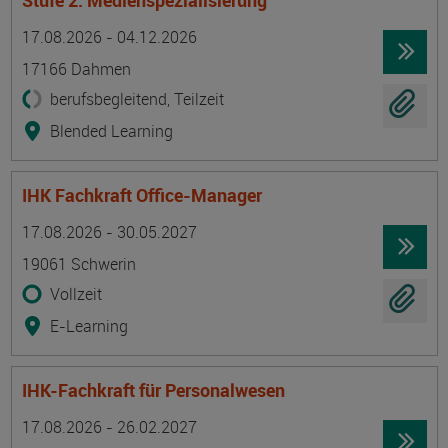
Stufe 2: Medienspezialisierung
Termin
Ort
Zeitmuster
Lehr- und Lernform
17.08.2026 - 04.12.2026
17166 Dahmen
berufsbegleitend, Teilzeit
Blended Learning
IHK Fachkraft Office-Manager
Termin
Ort
Zeitmuster
Lehr- und Lernform
17.08.2026 - 30.05.2027
19061 Schwerin
Vollzeit
E-Learning
IHK-Fachkraft für Personalwesen
Termin
Ort
Zeitmuster
Lehr- und Lernform
17.08.2026 - 26.02.2027