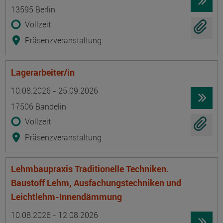
13595 Berlin
Vollzeit
Präsenzveranstaltung
Lagerarbeiter/in
Termin
Ort
Zeitmuster
Lehr- und Lernform
10.08.2026 - 25.09.2026
17506 Bandelin
Vollzeit
Präsenzveranstaltung
Lehmbaupraxis Traditionelle Techniken.
Baustoff Lehm, Ausfachungstechniken und
Leichtlehm-Innendämmung
Termin
Ort
Zeitmuster
Lehr- und Lernform
10.08.2026 - 12.08.2026