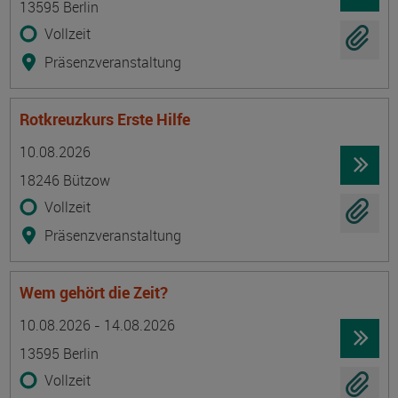
13595 Berlin
Vollzeit
Präsenzveranstaltung
Rotkreuzkurs Erste Hilfe
Termin
Ort
Zeitmuster
Lehr- und Lernform
10.08.2026
18246 Bützow
Vollzeit
Präsenzveranstaltung
Wem gehört die Zeit?
Termin
Ort
Zeitmuster
Lehr- und Lernform
10.08.2026 - 14.08.2026
13595 Berlin
Vollzeit