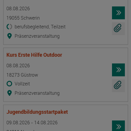
Termin
Ort
Zeitmuster
Lehr- und Lernform
08.08.2026
19055 Schwerin
berufsbegleitend, Teilzeit
Präsenzveranstaltung
Kurs Erste Hilfe Outdoor
Termin
Ort
Zeitmuster
Lehr- und Lernform
08.08.2026
18273 Güstrow
Vollzeit
Präsenzveranstaltung
Jugendbildungsstartpaket
Termin
Ort
Zeitmuster
Lehr- und Lernform
09.08.2026 - 14.08.2026