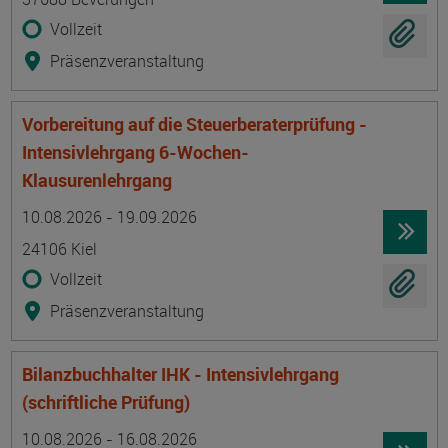
Vollzeit
Präsenzveranstaltung
Vorbereitung auf die Steuerberaterprüfung -
Intensivlehrgang 6-Wochen-
Klausurenlehrgang
Termin
Ort
Zeitmuster
Lehr- und Lernform
10.08.2026 - 19.09.2026
24106 Kiel
Vollzeit
Präsenzveranstaltung
Bilanzbuchhalter IHK - Intensivlehrgang
(schriftliche Prüfung)
Termin
Ort
Zeitmuster
Lehr- und Lernform
10.08.2026 - 16.08.2026