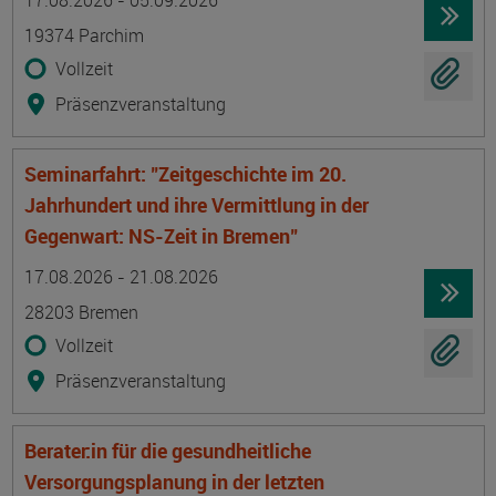
17.08.2026 - 05.09.2026
19374 Parchim
Vollzeit
Präsenzveranstaltung
Seminarfahrt: "Zeitgeschichte im 20.
Jahrhundert und ihre Vermittlung in der
Gegenwart: NS-Zeit in Bremen"
Termin
Ort
Zeitmuster
Lehr- und Lernform
17.08.2026 - 21.08.2026
28203 Bremen
Vollzeit
Präsenzveranstaltung
Berater:in für die gesundheitliche
Versorgungsplanung in der letzten