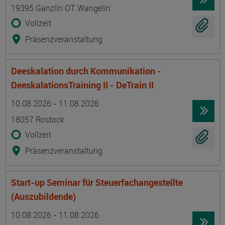
19395 Ganzlin OT Wangelin
Vollzeit
Präsenzveranstaltung
Deeskalation durch Kommunikation -
DeeskalationsTraining II - DeTrain II
Termin
Ort
Zeitmuster
Lehr- und Lernform
10.08.2026 - 11.08.2026
18057 Rostock
Vollzeit
Präsenzveranstaltung
Start-up Seminar für Steuerfachangestellte
(Auszubildende)
Termin
Ort
Zeitmuster
Lehr- und Lernform
10.08.2026 - 11.08.2026