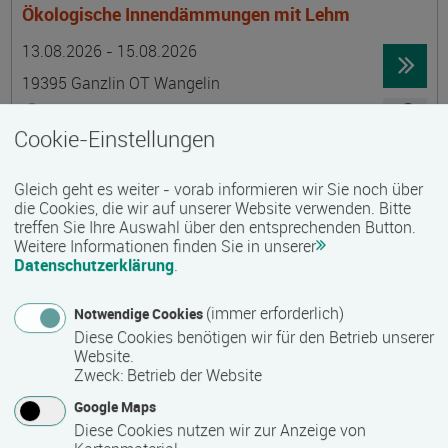
Ökologische Innendämmungen mit Lehm
Termin
Ort
Zeitmuster
Lehr- und Lernform
13.08.2026 - 15.08.2026
19395 Ganzlin OT Wangelin
Vollzeit
Cookie-Einstellungen
Präsenzveranstaltung
Gleich geht es weiter - vorab informieren wir Sie noch über
LID-Prüfung (Leben in Deutschland)
die Cookies, die wir auf unserer Website verwenden. Bitte
treffen Sie Ihre Auswahl über den entsprechenden Button.
Termin
Ort
Zeitmuster
Lehr- und Lernform
14.08.2026
Weitere Informationen finden Sie in unserer
Datenschutzerklärung
.
19055 Schwerin
berufsbegleitend, Teilzeit
(immer erforderlich)
Notwendige Cookies
Diese Cookies benötigen wir für den Betrieb unserer
Präsenzveranstaltung
Website.
Zweck
:
Betrieb der Website
Schwedisch für Anfänger:innen -
Google Maps
wochenendintensiv - A1.1 mit Synne
Diese Cookies nutzen wir zur Anzeige von