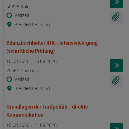
50825 Köln
Vollzeit
Blended Learning
Bilanzbuchhalter IHK - Intensivlehrgang
(schriftliche Prüfung)
Termin
Ort
Zeitmuster
Lehr- und Lernform
10.08.2026 - 16.08.2026
20537 Hamburg
Vollzeit
Blended Learning
Grundlagen der Tarifpolitik - direkte
Kommunikation
Termin
Ort
Zeitmuster
Lehr- und Lernform
10.08.2026 - 14.08.2026