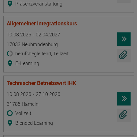
Präsenzveranstaltung
Allgemeiner Integrationskurs
Termin
Ort
Zeitmuster
Lehr- und Lernform
10.08.2026 - 02.04.2027
17033 Neubrandenburg
berufsbegleitend, Teilzeit
E-Learning
Technischer Betriebswirt IHK
Termin
Ort
Zeitmuster
Lehr- und Lernform
10.08.2026 - 27.10.2026
31785 Hameln
Vollzeit
Blended Learning