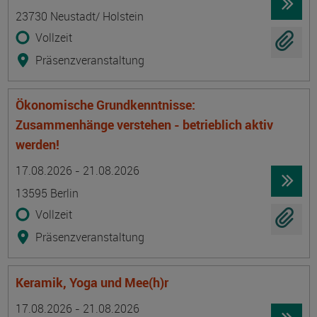
23730 Neustadt/ Holstein
Vollzeit
Präsenzveranstaltung
Ökonomische Grundkenntnisse:
Zusammenhänge verstehen - betrieblich aktiv
werden!
Termin
Ort
Zeitmuster
Lehr- und Lernform
17.08.2026 - 21.08.2026
13595 Berlin
Vollzeit
Präsenzveranstaltung
Keramik, Yoga und Mee(h)r
Termin
Ort
Zeitmuster
Lehr- und Lernform
17.08.2026 - 21.08.2026