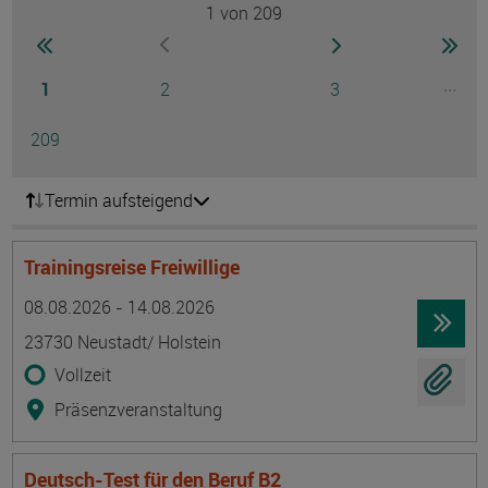
1
von 209
Seite
zur ersten Seite wechseln
zur nächsten Seite
zur 
zur vorherigen Seite wechseln
Seite
Seite
Seite
...
1
2
3
Ausg
Seite
209
Termin aufsteigend
Trainingsreise Freiwillige
Termin
Ort
Zeitmuster
Lehr- und Lernform
08.08.2026 - 14.08.2026
23730 Neustadt/ Holstein
Vollzeit
Präsenzveranstaltung
Deutsch-Test für den Beruf B2