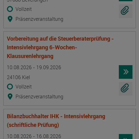
Vollzeit
Präsenzveranstaltung
Vorbereitung auf die Steuerberaterprüfung -
Intensivlehrgang 6-Wochen-
Klausurenlehrgang
Termin
Ort
Zeitmuster
Lehr- und Lernform
10.08.2026 - 19.09.2026
24106 Kiel
Vollzeit
Präsenzveranstaltung
Bilanzbuchhalter IHK - Intensivlehrgang
(schriftliche Prüfung)
Termin
Ort
Zeitmuster
Lehr- und Lernform
10.08.2026 - 16.08.2026