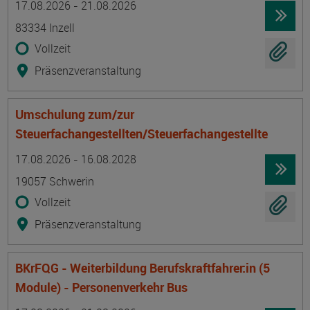
17.08.2026 - 21.08.2026
83334 Inzell
Vollzeit
Präsenzveranstaltung
Umschulung zum/zur
Steuerfachangestellten/Steuerfachangestellte
Termin
Ort
Zeitmuster
Lehr- und Lernform
17.08.2026 - 16.08.2028
19057 Schwerin
Vollzeit
Präsenzveranstaltung
BKrFQG - Weiterbildung Berufskraftfahrer:in (5
Module) - Personenverkehr Bus
Termin
Ort
Zeitmuster
Lehr- und Lernform