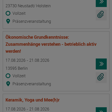
23730 Neustadt/ Holstein
Vollzeit
Präsenzveranstaltung
Ökonomische Grundkenntnisse:
Zusammenhänge verstehen - betrieblich aktiv
werden!
Termin
Ort
Zeitmuster
Lehr- und Lernform
17.08.2026 - 21.08.2026
13595 Berlin
Vollzeit
Präsenzveranstaltung
Keramik, Yoga und Mee(h)r
Termin
Ort
Zeitmuster
Lehr- und Lernform
17.08.2026 - 21.08.2026