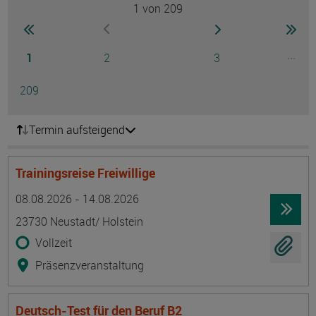
1
von 209
Seite
zur ersten Seite wechseln
zur nächsten Seite
zur 
zur vorherigen Seite wechseln
Seite
Seite
Seite
...
1
2
3
Ausg
Seite
209
Termin aufsteigend
Trainingsreise Freiwillige
Termin
Ort
Zeitmuster
Lehr- und Lernform
08.08.2026 - 14.08.2026
23730 Neustadt/ Holstein
Vollzeit
Präsenzveranstaltung
Deutsch-Test für den Beruf B2