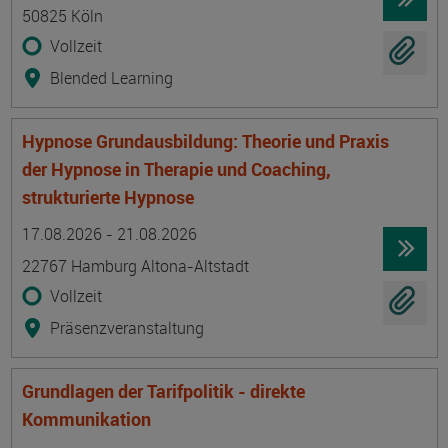
50825 Köln
Vollzeit
Blended Learning
Hypnose Grundausbildung: Theorie und Praxis
der Hypnose in Therapie und Coaching,
strukturierte Hypnose
Termin
Ort
Zeitmuster
Lehr- und Lernform
17.08.2026 - 21.08.2026
22767 Hamburg Altona-Altstadt
Vollzeit
Präsenzveranstaltung
Grundlagen der Tarifpolitik - direkte
Kommunikation
Termin
Ort
Zeitmuster
Lehr- und Lernform