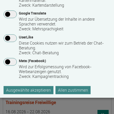
Kartenmaterial.
Termin
Ort
Zeitmuster
Lehr- und Lernform
15.08.2026 - 30.08.2026
Zweck
:
Kartendarstellung
laufender Einstieg möglich
Google Translate
Wird zur Übersetzung der Inhalte in andere
17489 Greifswald
Sprachen verwendet.
berufsbegleitend, Teilzeit
Zweck
:
Mehrsprachigkeit
E-Learning
UserLike
Diese Cookies nutzen wir zum Betrieb der Chat-
Beratung.
Achtsamer Spaziergang zum Hof Medewege
Zweck
:
Chat-Beratung
Termin
Ort
Zeitmuster
Lehr- und Lernform
Meta (Facebook)
16.08.2026
Wird zur Erfolgsmessung von Facebook-
19055 Schwerin
Werbeanzeigen genutzt.
Zweck
:
Kampagnentracking
Vollzeit
Präsenzveranstaltung
Ausgewählte akzeptieren
Allen zustimmen
Trainingsreise Freiwillige
Termin
Ort
Zeitmuster
Lehr- und Lernform
16.08.2026 - 22.08.2026