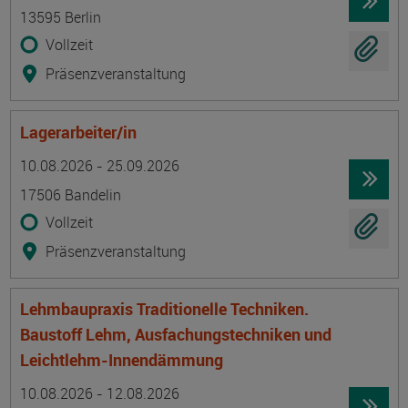
13595 Berlin
Vollzeit
Präsenzveranstaltung
Lagerarbeiter/in
Termin
Ort
Zeitmuster
Lehr- und Lernform
10.08.2026 - 25.09.2026
17506 Bandelin
Vollzeit
Präsenzveranstaltung
Lehmbaupraxis Traditionelle Techniken.
Baustoff Lehm, Ausfachungstechniken und
Leichtlehm-Innendämmung
Termin
Ort
Zeitmuster
Lehr- und Lernform
10.08.2026 - 12.08.2026