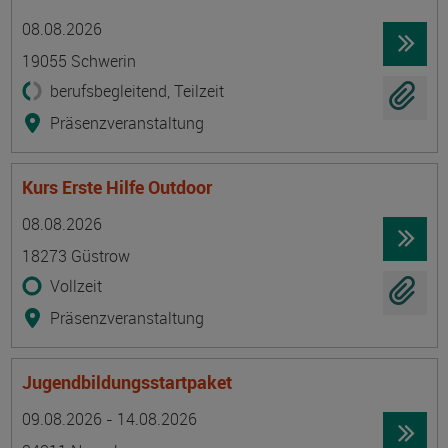
Termin
Ort
Zeitmuster
Lehr- und Lernform
08.08.2026
19055 Schwerin
berufsbegleitend, Teilzeit
Präsenzveranstaltung
Kurs Erste Hilfe Outdoor
Termin
Ort
Zeitmuster
Lehr- und Lernform
08.08.2026
18273 Güstrow
Vollzeit
Präsenzveranstaltung
Jugendbildungsstartpaket
Termin
Ort
Zeitmuster
Lehr- und Lernform
09.08.2026 - 14.08.2026