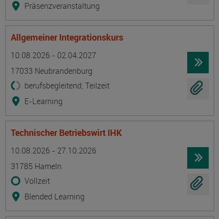
Präsenzveranstaltung
Allgemeiner Integrationskurs
Termin
Ort
Zeitmuster
Lehr- und Lernform
10.08.2026 - 02.04.2027
17033 Neubrandenburg
berufsbegleitend, Teilzeit
E-Learning
Technischer Betriebswirt IHK
Termin
Ort
Zeitmuster
Lehr- und Lernform
10.08.2026 - 27.10.2026
31785 Hameln
Vollzeit
Blended Learning