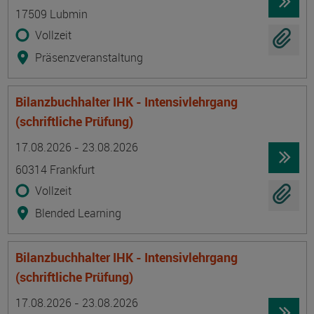
17509 Lubmin
Vollzeit
Präsenzveranstaltung
Bilanzbuchhalter IHK - Intensivlehrgang
(schriftliche Prüfung)
Termin
Ort
Zeitmuster
Lehr- und Lernform
17.08.2026 - 23.08.2026
60314 Frankfurt
Vollzeit
Blended Learning
Bilanzbuchhalter IHK - Intensivlehrgang
(schriftliche Prüfung)
Termin
Ort
Zeitmuster
Lehr- und Lernform
17.08.2026 - 23.08.2026