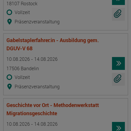
18107 Rostock
Vollzeit
Präsenzveranstaltung
Gabelstaplerfahrer:in - Ausbildung gem.
DGUV-V 68
Termin
Ort
Zeitmuster
Lehr- und Lernform
10.08.2026 - 14.08.2026
17506 Bandelin
Vollzeit
Präsenzveranstaltung
Geschichte vor Ort - Methodenwerkstatt
Migrationsgeschichte
Termin
Ort
Zeitmuster
Lehr- und Lernform
10.08.2026 - 14.08.2026