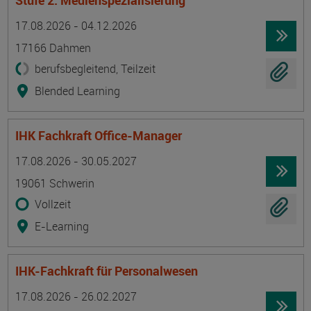
Stufe 2: Medienspezialisierung
Termin
Ort
Zeitmuster
Lehr- und Lernform
17.08.2026 - 04.12.2026
17166 Dahmen
berufsbegleitend, Teilzeit
Blended Learning
IHK Fachkraft Office-Manager
Termin
Ort
Zeitmuster
Lehr- und Lernform
17.08.2026 - 30.05.2027
19061 Schwerin
Vollzeit
E-Learning
IHK-Fachkraft für Personalwesen
Termin
Ort
Zeitmuster
Lehr- und Lernform
17.08.2026 - 26.02.2027