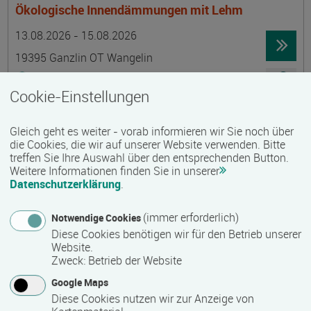
Ökologische Innendämmungen mit Lehm
Termin
Ort
Zeitmuster
Lehr- und Lernform
13.08.2026 - 15.08.2026
19395 Ganzlin OT Wangelin
Vollzeit
Cookie-Einstellungen
Präsenzveranstaltung
Gleich geht es weiter - vorab informieren wir Sie noch über
LID-Prüfung (Leben in Deutschland)
die Cookies, die wir auf unserer Website verwenden. Bitte
treffen Sie Ihre Auswahl über den entsprechenden Button.
Termin
Ort
Zeitmuster
Lehr- und Lernform
14.08.2026
Weitere Informationen finden Sie in unserer
Datenschutzerklärung
.
19055 Schwerin
berufsbegleitend, Teilzeit
(immer erforderlich)
Notwendige Cookies
Diese Cookies benötigen wir für den Betrieb unserer
Präsenzveranstaltung
Website.
Zweck
:
Betrieb der Website
Schwedisch für Anfänger:innen -
Google Maps
wochenendintensiv - A1.1 mit Synne
Diese Cookies nutzen wir zur Anzeige von