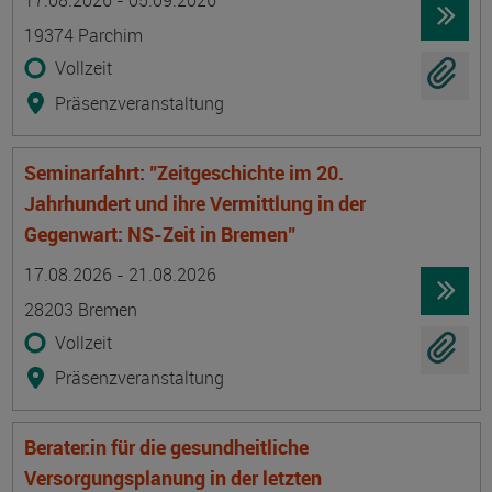
17.08.2026 - 05.09.2026
19374 Parchim
Vollzeit
Präsenzveranstaltung
Seminarfahrt: "Zeitgeschichte im 20.
Jahrhundert und ihre Vermittlung in der
Gegenwart: NS-Zeit in Bremen"
Termin
Ort
Zeitmuster
Lehr- und Lernform
17.08.2026 - 21.08.2026
28203 Bremen
Vollzeit
Präsenzveranstaltung
Berater:in für die gesundheitliche
Versorgungsplanung in der letzten