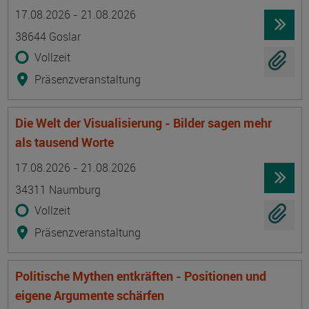
Termin
Ort
Zeitmuster
Lehr- und Lernform
17.08.2026 - 21.08.2026
38644 Goslar
Vollzeit
Präsenzveranstaltung
Die Welt der Visualisierung - Bilder sagen mehr
als tausend Worte
Termin
Ort
Zeitmuster
Lehr- und Lernform
17.08.2026 - 21.08.2026
34311 Naumburg
Vollzeit
Präsenzveranstaltung
Politische Mythen entkräften - Positionen und
eigene Argumente schärfen