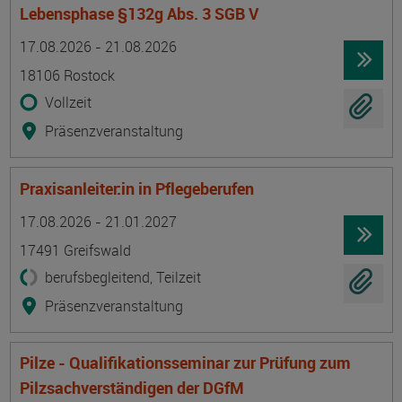
Lebensphase §132g Abs. 3 SGB V
Termin
Ort
Zeitmuster
Lehr- und Lernform
17.08.2026 - 21.08.2026
18106 Rostock
Vollzeit
Präsenzveranstaltung
Praxisanleiter:in in Pflegeberufen
Termin
Ort
Zeitmuster
Lehr- und Lernform
17.08.2026 - 21.01.2027
17491 Greifswald
berufsbegleitend, Teilzeit
Präsenzveranstaltung
Pilze - Qualifikationsseminar zur Prüfung zum
Pilzsachverständigen der DGfM