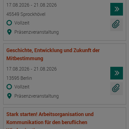
Termin
Ort
Zeitmuster
Lehr- und Lernform
17.08.2026 - 21.08.2026
45549 Sprockhövel
Vollzeit
Präsenzveranstaltung
Geschichte, Entwicklung und Zukunft der
Mitbestimmung
Termin
Ort
Zeitmuster
Lehr- und Lernform
17.08.2026 - 21.08.2026
13595 Berlin
Vollzeit
Präsenzveranstaltung
Stark starten! Arbeitsorganisation und
Kommunikation für den beruflichen