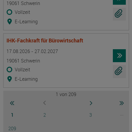
19061 Schwerin
Vollzeit
E-Learning
IHK-Fachkraft für Bürowirtschaft
Termin
Ort
Zeitmuster
Lehr- und Lernform
17.08.2026 - 27.02.2027
19061 Schwerin
Vollzeit
E-Learning
1
von 209
Seite
zur ersten Seite wechseln
zur nächsten Seite
zur 
zur vorherigen Seite wechseln
Seite
Seite
Seite
...
1
2
3
Ausg
Seite
209