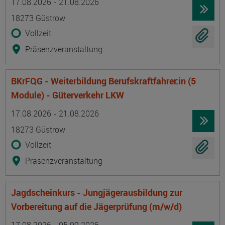
17.08.2026 - 21.08.2026
18273 Güstrow
Vollzeit
Präsenzveranstaltung
BKrFQG - Weiterbildung Berufskraftfahrer:in (5
Module) - Güterverkehr LKW
Termin
Ort
Zeitmuster
Lehr- und Lernform
17.08.2026 - 21.08.2026
18273 Güstrow
Vollzeit
Präsenzveranstaltung
Jagdscheinkurs - Jungjägerausbildung zur
Vorbereitung auf die Jägerprüfung (m/w/d)
Termin
Ort
Zeitmuster
Lehr- und Lernform