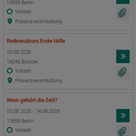
13595 Berlin
Vollzeit
Präsenzveranstaltung
Rotkreuzkurs Erste Hilfe
Termin
Ort
Zeitmuster
Lehr- und Lernform
10.08.2026
18246 Bützow
Vollzeit
Präsenzveranstaltung
Wem gehört die Zeit?
Termin
Ort
Zeitmuster
Lehr- und Lernform
10.08.2026 - 14.08.2026
13595 Berlin
Vollzeit