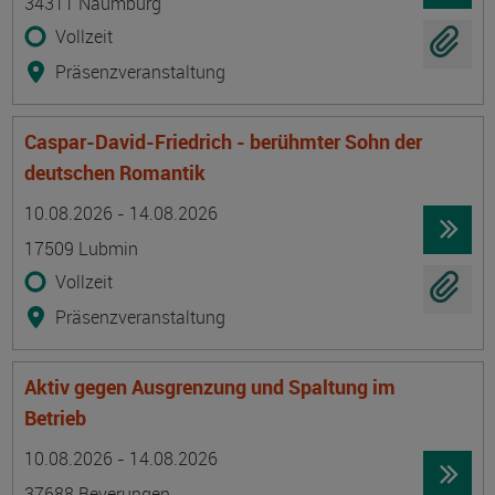
34311 Naumburg
Vollzeit
Präsenzveranstaltung
Caspar-David-Friedrich - berühmter Sohn der
deutschen Romantik
Termin
Ort
Zeitmuster
Lehr- und Lernform
10.08.2026 - 14.08.2026
17509 Lubmin
Vollzeit
Präsenzveranstaltung
Aktiv gegen Ausgrenzung und Spaltung im
Betrieb
Termin
Ort
Zeitmuster
Lehr- und Lernform
10.08.2026 - 14.08.2026
37688 Beverungen