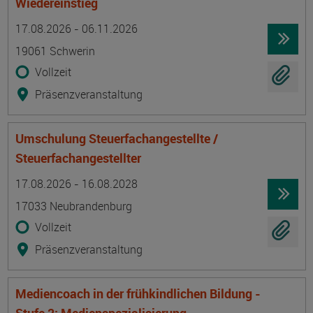
Wiedereinstieg
Termin
Ort
Zeitmuster
Lehr- und Lernform
17.08.2026 - 06.11.2026
19061 Schwerin
Vollzeit
Präsenzveranstaltung
Umschulung Steuerfachangestellte /
Steuerfachangestellter
Termin
Ort
Zeitmuster
Lehr- und Lernform
17.08.2026 - 16.08.2028
17033 Neubrandenburg
Vollzeit
Präsenzveranstaltung
Mediencoach in der frühkindlichen Bildung -