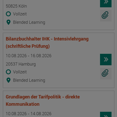
50825 Köln
Vollzeit
Blended Learning
Bilanzbuchhalter IHK - Intensivlehrgang
(schriftliche Prüfung)
Termin
Ort
Zeitmuster
Lehr- und Lernform
10.08.2026 - 16.08.2026
20537 Hamburg
Vollzeit
Blended Learning
Grundlagen der Tarifpolitik - direkte
Kommunikation
Termin
Ort
Zeitmuster
Lehr- und Lernform
10.08.2026 - 14.08.2026