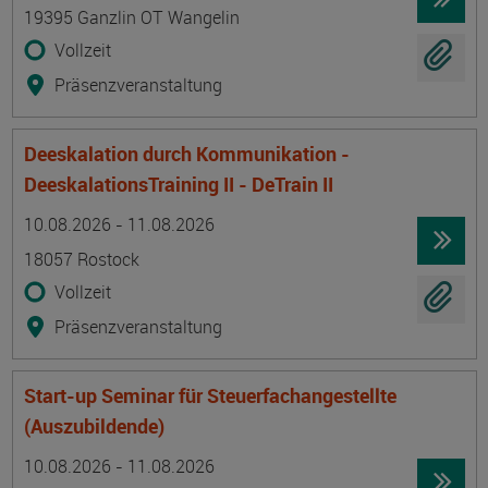
19395 Ganzlin OT Wangelin
Vollzeit
Präsenzveranstaltung
Deeskalation durch Kommunikation -
DeeskalationsTraining II - DeTrain II
Termin
Ort
Zeitmuster
Lehr- und Lernform
10.08.2026 - 11.08.2026
18057 Rostock
Vollzeit
Präsenzveranstaltung
Start-up Seminar für Steuerfachangestellte
(Auszubildende)
Termin
Ort
Zeitmuster
Lehr- und Lernform
10.08.2026 - 11.08.2026