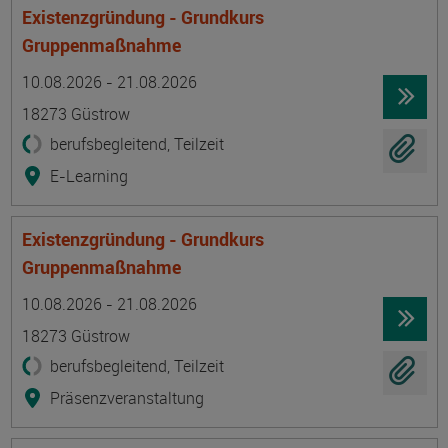
Existenzgründung - Grundkurs
Gruppenmaßnahme
Termin
Ort
Zeitmuster
Lehr- und Lernform
10.08.2026 - 21.08.2026
18273 Güstrow
berufsbegleitend, Teilzeit
E-Learning
Existenzgründung - Grundkurs
Gruppenmaßnahme
Termin
Ort
Zeitmuster
Lehr- und Lernform
10.08.2026 - 21.08.2026
18273 Güstrow
berufsbegleitend, Teilzeit
Präsenzveranstaltung